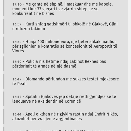
17:10
- Me çantë në shpinë, i maskuar dhe me kapele,
momenti kur 33 vjeçari i vë zjarrin shtëpisë së
konkurrentit në biznes
16:57
- Kurti shfaq gatishmëri t’i shkojë në Gjakovë, Gjini
e refuzon takimin
16:52
- Huaja 100 milionë euro, një tjetër shkak madhor
për zgjidhjen e kontratës së koncesionit të Aeroportit të
Vlorës
16:49
- Policia nis hetime ndaj Labinot Rexhës pas
përdorimit të armës në një dasmë
16:47
- Diomande përfundon me sukses testet mjekësore
te Reali
16:47
- Spitali i Gjakovës jep detaje rreth gjendjes se të
lënduarve në aksidentin në Korenicë
16:44
- Apeli e kthen në rigjykim rastin ndaj Endrit Nikës,
akuzohet për vrasjen e argjentinases