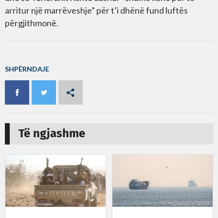
arritur një marrëveshje” për t’i dhënë fund luftës
përgjithmonë.
SHPËRNDAJE
Të ngjashme