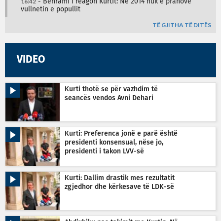
16:42
- Behrami i reagon Kurtit: Në 2014 nuk e pranove
vullnetin e popullit
TË GJITHA TË DITËS
VIDEO
Kurti thotë se për vazhdim të
seancës vendos Avni Dehari
Kurti: Preferenca jonë e parë është
presidenti konsensual, nëse jo,
presidenti i takon LVV-së
Kurti: Dallim drastik mes rezultatit
zgjedhor dhe kërkesave të LDK-së