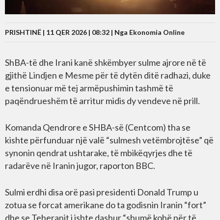
PRISHTINË | 11 QER 2026 | 08:32 |
Nga Ekonomia Online
ShBA-të dhe Irani kanë shkëmbyer sulme ajrore në të
gjithë Lindjen e Mesme për të dytën ditë radhazi, duke
e tensionuar më tej armëpushimin tashmë të
paqëndrueshëm të arritur midis dy vendeve në prill.
Komanda Qendrore e SHBA-së (Centcom) tha se
kishte përfunduar një valë “sulmesh vetëmbrojtëse” që
synonin qendrat ushtarake, të mbikëqyrjes dhe të
radarëve në Iranin jugor, raporton BBC.
Sulmi erdhi disa orë pasi presidenti Donald Trump u
zotua se forcat amerikane do ta godisnin Iranin “fort”
dhe se Teheranit i ishte dashur “shumë kohë për të