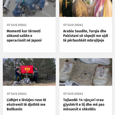
07 GUS 2026 |
07 GUS 2026 |
Momenti kur tërmeti
Arabia Saudite, Turqia dhe
shkund sallën e
Pakistani së shpejti me ujdi
operacionit në Japoni
të përbashkët mbrojtjeje
07 GUS 2026 |
07 GUS 2026 |
Lidhjet e lëvizjes ruse të
Tajlandë: 14-vjeçari vrau
ekstremit të djathtë me
gjyshërit e tij dhe më pas
Ballkanin
mësuesit e shkollës