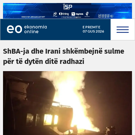
E PREMTE
07 GUS 2026
ShBA-ja dhe Irani shkëmbejnë sulme
për të dytën ditë radhazi