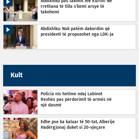
Abdixhiku pas takimit me Kurtin: Në
rrethana të tilla s’kemi arsye të
takohemi
Abdixhiku: Nuk patëm dakordim që
presidenti të propozohet nga LDK-ja
Kult
Policia nis hetime ndaj Labinot
Rexhës pas përdorimit të armës në
një dasmë
Edhe pse ka kaluar të 50-tat, Alberije
Hadërgjonaj duket si 20-vjeçare