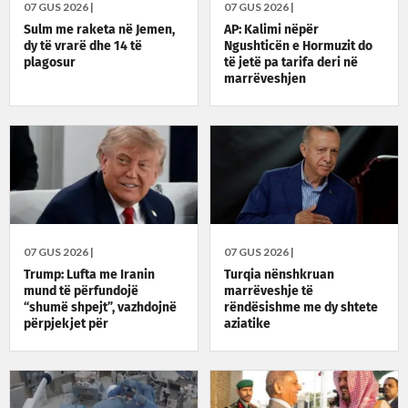
07 GUS 2026 |
07 GUS 2026 |
Sulm me raketa në Jemen,
AP: Kalimi nëpër
dy të vrarë dhe 14 të
Ngushticën e Hormuzit do
plagosur
të jetë pa tarifa deri në
marrëveshjen
përfundimtare
07 GUS 2026 |
07 GUS 2026 |
Trump: Lufta me Iranin
Turqia nënshkruan
mund të përfundojë
marrëveshje të
“shumë shpejt”, vazhdojnë
rëndësishme me dy shtete
përpjekjet për
aziatike
marrëveshje