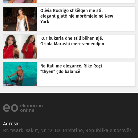
Olivia Rodrigo shkëlqen me stil
elegant gjatë një mbrëmjeje në New
York
Kur bukuria dhe stili bëhen një,
Oriola Marashi merr vëmendjen
Në Itali me elegancë, Rike Roçi
“thyen” çdo balancë
Adresa:
Rr. "Mark Isaku", Nr. 12, B2, Prishtinë, Republika e Kosovës