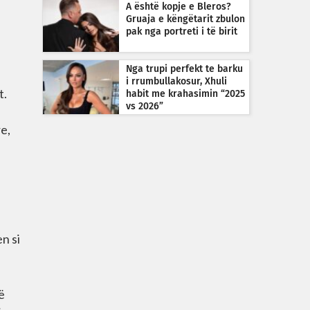
A është kopje e Bleros?
Gruaja e këngëtarit zbulon
pak nga portreti i të birit
Nga trupi perfekt te barku
i rrumbullakosur, Xhuli
t.
habit me krahasimin “2025
vs 2026”
re,
n si
ë