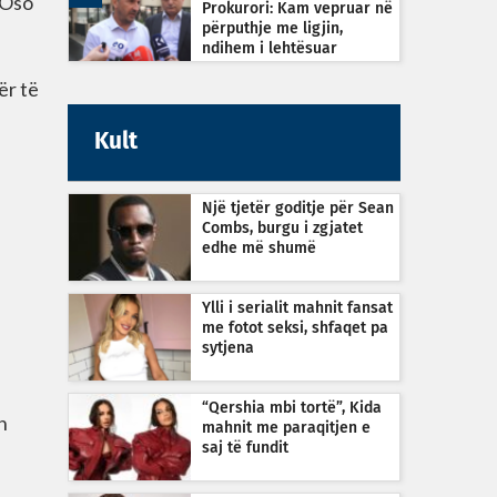
 Oso
Prokurori: Kam vepruar në
përputhje me ligjin,
ndihem i lehtësuar
ër të
Kult
Një tjetër goditje për Sean
Combs, burgu i zgjatet
edhe më shumë
Ylli i serialit mahnit fansat
me fotot seksi, shfaqet pa
sytjena
“Qershia mbi tortë”, Kida
n
mahnit me paraqitjen e
saj të fundit