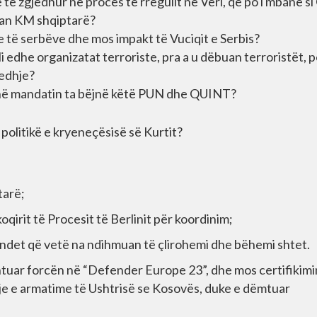
 të zgjedhur ne proces te rregullt ne Veri, që po i mbanë si
quan KM shqiptarë?
e të serbëve dhe mos impakt të Vuciqit e Serbis?
i edhe organizatat terroriste, pra a u dëbuan terroristët, p
jedhje?
 kanë mandatin ta bëjnë këtë PUN dhe QUINT?
politikë e kryeneçësisë së Kurtit?
tarë;
oqirit të Procesit të Berlinit për koordinim;
det që vetë na ndihmuan të çlirohemi dhe bëhemi shtet.
uar forcën në “Defender Europe 23”, dhe mos certifikimi
sje e armatime të Ushtrisë se Kosovës, duke e dëmtuar