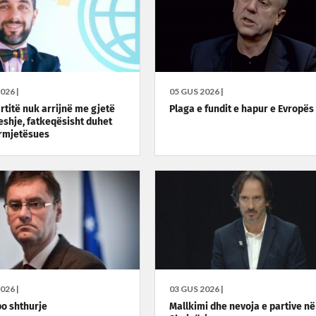
026 |
05 GUS 2026 |
rtitë nuk arrijnë me gjetë
Plaga e fundit e hapur e Evropës
shje, fatkeqësisht duhet
rmjetësues
026 |
03 GUS 2026 |
o shthurje
Mallkimi dhe nevoja e partive në