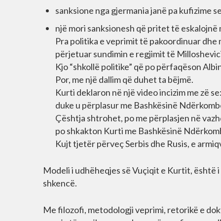
sanksione nga gjermania janë pa kufizime se
një mori sanksionesh që pritet të eskalojnë 
Pra politika e veprimit të pakoordinuar dhe 
përjetuar sundimin e regjimit të Milloshevici
Kjo “shkollë politike” që po përfaqëson Albin 
Por, me një dallim që duhet ta bëjmë.
Kurti deklaron në një video incizim me zë se:
duke u përplasur me Bashkësinë Ndërkombëta
Çështja shtrohet, po me përplasjen në vazhd
po shkakton Kurti me Bashkësinë Ndërkombëtar
Kujt tjetër përveç Serbis dhe Rusis, e armiq
Modeli i udhëheqjes së Vuçiqit e Kurtit, është i
shkencë.
Me filozofi, metodologji veprimi, retorikë e do