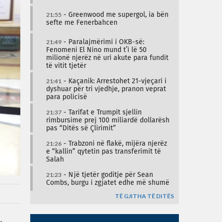
21:55
- Greenwood me supergol, ia bën
sefte me Fenerbahcen
21:49
- Paralajmërimi i OKB-së:
Fenomeni El Nino mund t’i lë 50
milionë njerëz në uri akute para fundit
të vitit tjetër
21:41
- Kaçanik: Arrestohet 21-vjeçari i
dyshuar për tri vjedhje, pranon veprat
para policisë
21:37
- Tarifat e Trumpit sjellin
rimbursime prej 100 miliardë dollarësh
pas “Ditës së Çlirimit”
21:26
- Trabzoni në flakë, mijëra njerëz
e “kallin” qytetin pas transferimit të
Salah
21:23
- Një tjetër goditje për Sean
Combs, burgu i zgjatet edhe më shumë
TË GJITHA TË DITËS