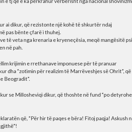
in e tj që e ka përkrahur verbërisht nga nacional shovinizmi
kur ai dikur, që rezistonte një kohë të shkurtër ndaj
 pas bënte çfarë i thuhej.
e të veta nga krenaria e kryeneçësia, meqë mangësitë ps
en në pah.
ëllim krijimin e rrethanave imponuese për të pranuar
 kur dha “zotimin për realizim të Marrëveshjes së Ohrit”, që
 e Beogradit”.
 sikur se Millosheviqi dikur, që thoshte në fund “po detyroh
klaratën që, “Për hir të paqes e bëra! Fitoj paqja! Askush 
gjithë”!