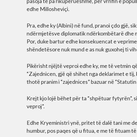
pasoja të pa rikuperueshme, për vrnfin e popull
edhe Millosheviçi.
Pra, edhe ky (Albini) në fund, pranoi çdo gjë, si
ndërmjetësve diplomatik ndërkombëtarë dhe më
Por, duke bartur edhe konsekuencat e veprimev
shëndetësore nuk mund e as nuk guxohej ti vih
Pikërisht njëjtë veproi edhe ky, me të vetmin q
“Zajednicen, gjë që shihet nga deklarimet e tij,
thotë pranim i “zajednices” bazuar në “Statutin
Krejt kjo lojë bëhet për ta “shpëtuar fytyrën”,
veproj”.
Edhe Kryeministri ynë, pritet të dalë tani me de
humbur, pos paqes që u fitua, e me të fituam të 