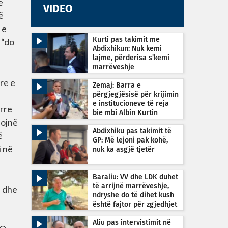
ë
VIDEO
ë
 e
Kurti pas takimit me
 “do
Abdixhikun: Nuk kemi
lajme, përderisa s’kemi
marrëveshje
re e
Zemaj: Barra e
përgjegjësisë për krijimin
e institucioneve të reja
orre
bie mbi Albin Kurtin
nojnë
Abdixhiku pas takimit të
ë
GP: Më lejoni pak kohë,
i në
nuk ka asgjë tjetër
Baraliu: VV dhe LDK duhet
të arrijnë marrëveshje,
E dhe
ndryshe do të dihet kush
është fajtor për zgjedhjet
e reja
Aliu pas intervistimit në