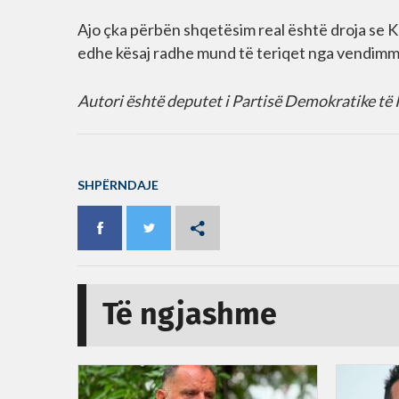
Ajo çka përbën shqetësim real është droja se Kr
edhe kësaj radhe mund të teriqet nga vendimmar
Autori është deputet i Partisë Demokratike të
SHPËRNDAJE
Të ngjashme