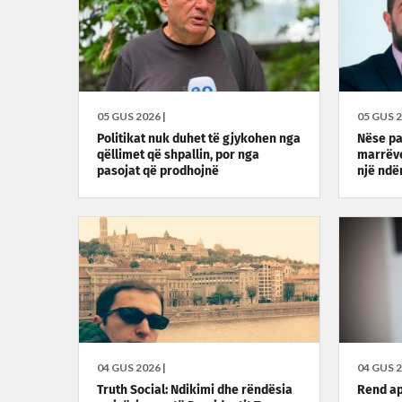
05 GUS 2026 |
05 GUS 2
Politikat nuk duhet të gjykohen nga
Nëse pa
qëllimet që shpallin, por nga
marrëve
pasojat që prodhojnë
një ndë
04 GUS 2026 |
04 GUS 2
Truth Social: Ndikimi dhe rëndësia
Rend ap