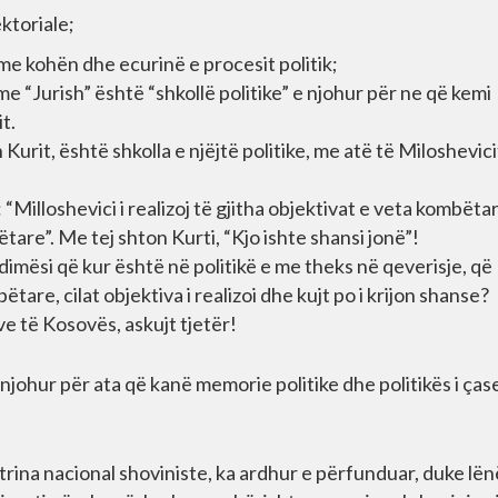
ktoriale;
me kohën dhe ecurinë e procesit politik;
me “Jurish” është “shkollë politike” e njohur për ne që kemi
t.
Kurit, është shkolla e njëjtë politike, me atë të Miloshevici
 “Milloshevici i realizoj të gjitha objektivat e veta kombëta
re”. Me tej shton Kurti, “Kjo ishte shansi jonë”!
imësi që kur është në politikë e me theks në qeverisje, që
e, cilat objektiva i realizoi dhe kujt po i krijon shanse?
ve të Kosovës, askujt tjetër!
 njohur për ata që kanë memorie politike dhe politikës i çase
ktrina nacional shoviniste, ka ardhur e përfunduar, duke lën