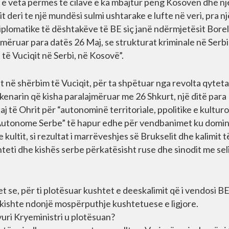
e veta përmes të cilave e ka mbajtur peng Kosovën dhe nj
t deri te një mundësi sulmi ushtarake e lufte në veri, pra nj
diplomatike të dështakëve të BE siç janë ndërmjetësit Borel
ajmëruar para datës 26 Maj, se strukturat kriminale në Serbi
 të Vuciqit në Serbi, në Kosovë”.
t në shërbim të Vuciqit, për ta shpëtuar nga revolta qyteta
kenarin që kisha paralajmëruar me 26 Shkurt, një ditë para
j të Ohrit për “autonominë territoriale, ppolitike e kultur
 Autonome Serbe” të hapur edhe për vendbanimet ku domi
 kultit, si rezultat i marrëveshjes së Brukselit dhe kalimit t
teti dhe kishës serbe përkatësisht ruse dhe sinodit me sel
et se, për ti plotësuar kushtet e deeskalimit që i vendosi B
kishte ndonjë mospërputhje kushtetuese e ligjore.
vuri Kryeministri u plotësuan?