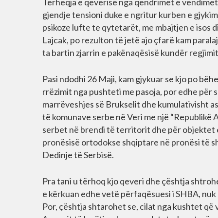
Tërheqja e qeverisë nga qëndrimet e vendimet 
gjendje tensioni duke e ngritur kurben e gjykimi
psikoze lufte te qytetarët, me mbajtjen e isos 
Lajcak, po rezulton të jetë ajo çfarë kam paral
ta bartin zjarrin e pakënaqësisë kundër regjimit
Pasi ndodhi 26 Maji, kam gjykuar se kjo po bëhe
rrëzimit nga pushteti me pasoja, por edhe për s
marrëveshjes së Brukselit dhe kumulativisht asa
të komunave serbe në Veri me një “Republikë
serbet në brendi të territorit dhe për objektet e
pronësisë ortodokse shqiptare në pronësi të sh
Dedinje të Serbisë.
Pra tani u tërhoq kjo qeveri dhe çështja shtroh
e kërkuan edhe vetë përfaqësuesi i SHBA, nuk 
Por, çështja shtarohet se, cilat nga kushtet që 