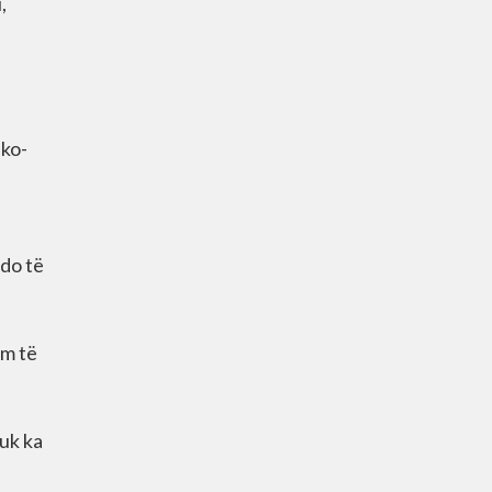
,
iko-
 do të
em të
nuk ka