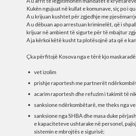
A u arrit të legjitimohen mandatet e kryetarëve
Kukën ngujuat në kullat e komunave, siç po i 
A u krijuan kushtet për zgjedhje me pjesëmarrj
A u dëbuan apo arrestuan kriminelët, që i shpall
krijuar në ambient të sigurte për të mbajtur zg
A ja kërkoi këtë kusht ta plotësojnë ata që e
Çka përfitojë Kosova nga e tërë kjo maskaradë 
vet izolim
prishje raportesh me partnerët ndërkombë
acarim raportesh dhe refuzim i takimit të nik
sanksione ndërkombëtarë, me theks nga ven
sanksione nga SHBA dhe masa duke përjasht
e kapaciteteve ushtarake në personel, paji
sistemin e mbrojtës e sigurisë;