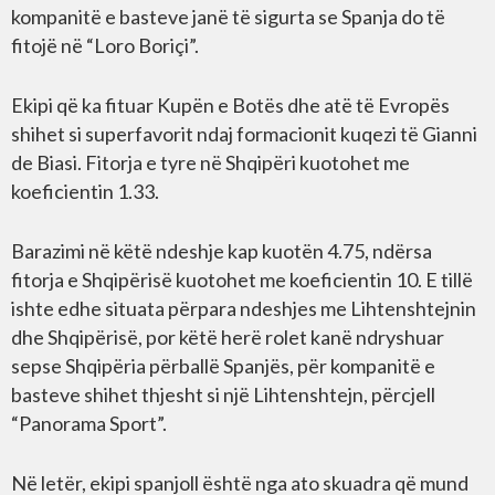
kompanitë e basteve janë të sigurta se Spanja do të
fitojë në “Loro Boriçi”.
Ekipi që ka fituar Kupën e Botës dhe atë të Evropës
shihet si superfavorit ndaj formacionit kuqezi të Gianni
de Biasi. Fitorja e tyre në Shqipëri kuotohet me
koeficientin 1.33.
Barazimi në këtë ndeshje kap kuotën 4.75, ndërsa
fitorja e Shqipërisë kuotohet me koeficientin 10. E tillë
ishte edhe situata përpara ndeshjes me Lihtenshtejnin
dhe Shqipërisë, por këtë herë rolet kanë ndryshuar
sepse Shqipëria përballë Spanjës, për kompanitë e
basteve shihet thjesht si një Lihtenshtejn, përcjell
“Panorama Sport”.
Në letër, ekipi spanjoll është nga ato skuadra që mund