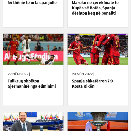
44 thënie të urta spanjolle
Maroku në çerekfinale të
Kupës së Botës, Spanja
dështon keq në penallti
27 NËN 2022 |
23 NËN 2022 |
Fullkrug shpëton
Spanja shkatërron 7:0
Gjermaninë nga eliminimi
Kosta Rikën