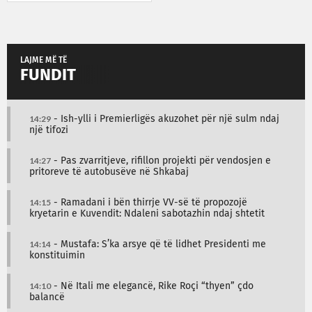
LAJME MË TË
FUNDIT
14:29
- Ish-ylli i Premierligës akuzohet për një sulm ndaj
një tifozi
14:27
- Pas zvarritjeve, rifillon projekti për vendosjen e
pritoreve të autobusëve në Shkabaj
14:15
- Ramadani i bën thirrje VV-së të propozojë
kryetarin e Kuvendit: Ndaleni sabotazhin ndaj shtetit
14:14
- Mustafa: S’ka arsye që të lidhet Presidenti me
konstituimin
14:10
- Në Itali me elegancë, Rike Roçi “thyen” çdo
balancë