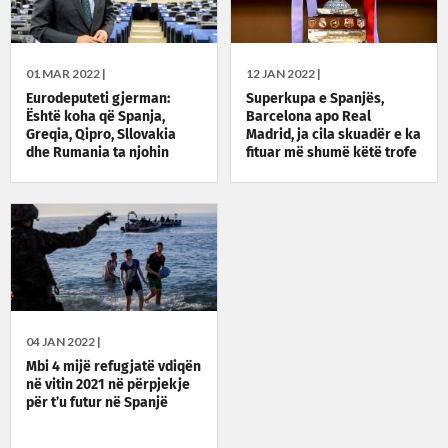
01 MAR 2022 |
12 JAN 2022 |
Eurodeputeti gjerman:
Superkupa e Spanjës,
Është koha që Spanja,
Barcelona apo Real
Greqia, Qipro, Sllovakia
Madrid, ja cila skuadër e ka
dhe Rumania ta njohin
fituar më shumë këtë trofe
Kosovën
04 JAN 2022 |
Mbi 4 mijë refugjatë vdiqën
në vitin 2021 në përpjekje
për t’u futur në Spanjë