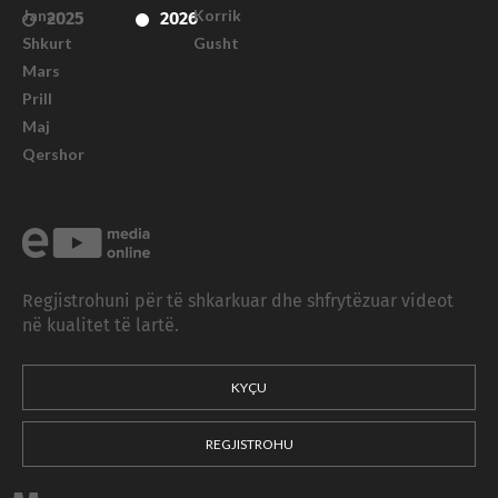
Janar
Korrik
2025
2026
Shkurt
Gusht
Mars
Prill
Maj
Qershor
Regjistrohuni për të shkarkuar dhe shfrytëzuar videot
në kualitet të lartë.
KYÇU
REGJISTROHU