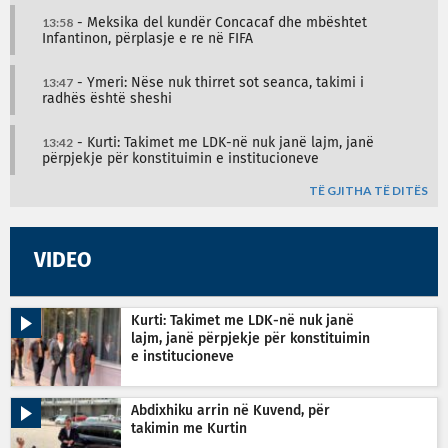
13:58
- Meksika del kundër Concacaf dhe mbështet
Infantinon, përplasje e re në FIFA
13:47
- Ymeri: Nëse nuk thirret sot seanca, takimi i
radhës është sheshi
13:42
- Kurti: Takimet me LDK-në nuk janë lajm, janë
përpjekje për konstituimin e institucioneve
TË GJITHA TË DITËS
VIDEO
Kurti: Takimet me LDK-në nuk janë
lajm, janë përpjekje për konstituimin
e institucioneve
Abdixhiku arrin në Kuvend, për
takimin me Kurtin