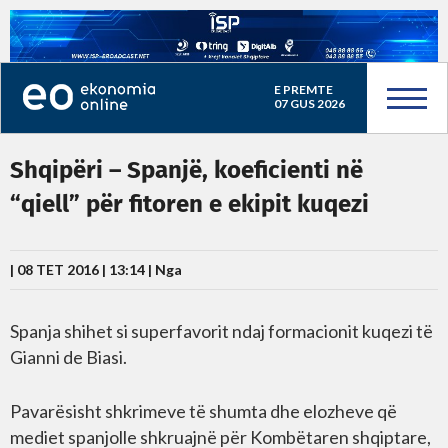
E PREMTE
07 GUS 2026
Shqipëri – Spanjë, koeficienti në
“qiell” për fitoren e ekipit kuqezi
| 08 TET 2016 | 13:14 |
Nga
Spanja shihet si superfavorit ndaj formacionit kuqezi të
Gianni de Biasi.
Pavarësisht shkrimeve të shumta dhe elozheve që
mediet spanjolle shkruajnë për Kombëtaren shqiptare,