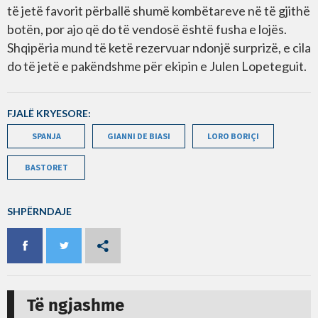
të jetë favorit përballë shumë kombëtareve në të gjithë
botën, por ajo që do të vendosë është fusha e lojës.
Shqipëria mund të ketë rezervuar ndonjë surprizë, e cila
do të jetë e pakëndshme për ekipin e Julen Lopeteguit.
FJALË KRYESORE:
SPANJA
GIANNI DE BIASI
LORO BORIÇI
BASTORET
SHPËRNDAJE
Të ngjashme