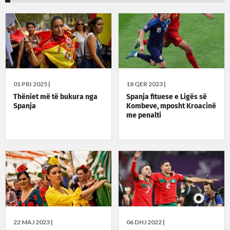
01 PRI 2025 |
18 QER 2023 |
Thëniet më të bukura nga
Spanja fituese e Ligës së
Spanja
Kombeve, mposht Kroacinë
me penalti
22 MAJ 2023 |
06 DHJ 2022 |