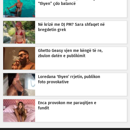
“thyen” çdo balancë
Në krizë me DJ PM? Sara shfaqet në
bregdetin grek
Ghetto Geasy vjen me këngë të re,
zbulon datën e publikimit
Loredana ‘thyen’ rrjetin, publikon
foto provokative
Enca provokon me paraqitjen e
fundit