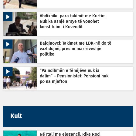
Abdixhiku para takimit me Kurtin:
Nuk ka asnjë arsye të vonohet
konstituimi i Kuvendit
Bajqinovci: Takimet me LDK-në do të
vazhdojnë, presim marrëveshje
politike
“Pa ndihmën e fëmijëve nuk ia
dalim” – Pensionistët: Pensioni nuk
po na mjafton
Kult
Në Itali me elegancë, Rike Roçi