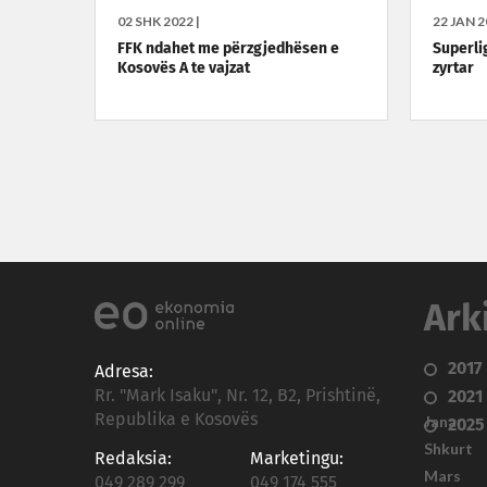
02 SHK 2022 |
22 JAN 2
FFK ndahet me përzgjedhësen e
Superli
Kosovës A te vajzat
zyrtar
Ark
2017
Adresa:
Rr. "Mark Isaku", Nr. 12, B2, Prishtinë,
2021
Republika e Kosovës
Janar
2025
Shkurt
Redaksia:
Marketingu:
Mars
049 289 299
049 174 555