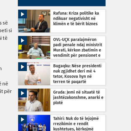
Rafuna: Kriza politike ka
ndikuar negativisht në
s së
klimën e të bërit biznes
eti si
i të
OVL-UÇK paralajmëron
padi penale ndaj ministrit
Murati, kërkon zbatimin e
vendimit për pensionet e
dyfishta
Bugaqku: Nëse presidenti
n
nuk zgjidhet deri më 4
tetor, Kosova hyn në
terren të paqartë
ë në
kushtetues
it për
Gruda: Jemi në situatë të
jashtëzakonshme, anarki e
plotë
Tahiri: Nuk do të lejojmë
rrezikimin e rendit
kushtetues, kërkojmë