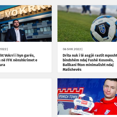
022 |
06 SHK 2022 |
ht Vokrri i hyn garës,
Drita nuk i lë asgjë rastit mposh
 në FFK nënshkrimet e
bindshëm ndaj Fushë Kosovës,
ura
Ballkani fiton minimalisht ndaj
Malishevës