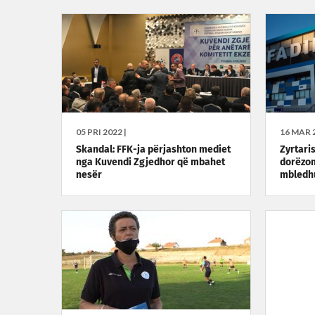
05 PRI 2022 |
16 MAR 2
Skandal: FFK-ja përjashton mediet
Zyrtaris
nga Kuvendi Zgjedhor që mbahet
dorëzon
nesër
mbledh