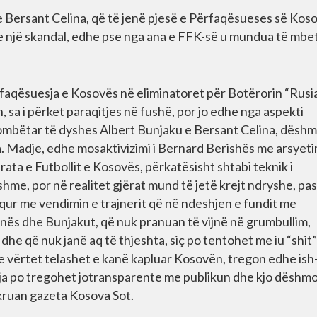
he Bersant Celina, që të jenë pjesë e Përfaqësueses së Kos
 një skandal, edhe pse nga ana e FFK-së u mundua të mbet
rfaqësuesja e Kosovës në eliminatoret për Botërorin “Rusi
, sa i përket paraqitjes në fushë, por jo edhe nga aspekti
 kombëtar të dyshes Albert Bunjaku e Bersant Celina, dësh
a. Madje, edhe mosaktivizimi i Bernard Berishës me arsyeti
ata e Futbollit e Kosovës, përkatësisht shtabi teknik i
hme, por në realitet gjërat mund të jetë krejt ndryshe, pas
aqur me vendimin e trajnerit që në ndeshjen e fundit me
linës dhe Bunjakut, që nuk pranuan të vijnë në grumbullim,
he që nuk janë aq të thjeshta, siç po tentohet me iu “shit”
 Se vërtet telashet e kanë kapluar Kosovën, tregon edhe ish
K-ja po tregohet jotransparente me publikun dhe kjo dëshm
hkruan gazeta Kosova Sot.