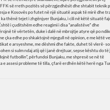
FFK-së rreth pozitës së përzgjedhësit dhe shtabit teknik 
sja e Kosovës po futet në një situatë aspak të mirë dhe tra
a thënë tejet i zhgënjyer Bunjaku, i cili në këtë situatë fa
Është i çuditshëm edhe reagimi i disa “analistëve” dhe
ojnë të vërtetën, duke i dalë në mbrojtje atyre që po ndik
e çka edhe po shkaktojnë mjegull në opinion, e me këtë v
tikat e arsyeshme, me dëshmi dhe fakte, duhet të vlerë- s
ohen si sulm ndaj atij që i janë drejtuar, sepse kështu do të 
dojnë futbollin”, përfundoi Bunjaku, me shpresë se në të
 e assesi probleme të tilla, çfarë erdhën këtë herë nga Tu