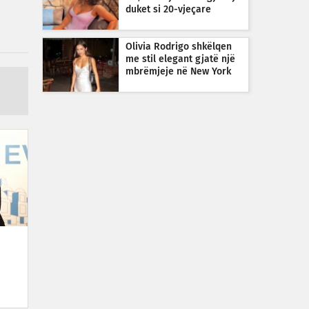
duket si 20-vjeçare
Olivia Rodrigo shkëlqen
me stil elegant gjatë një
mbrëmjeje në New York