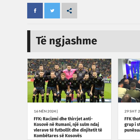
Të ngjashme
16 NËN 2024 |
29 SHT 2
FFK: Racizmi dhe thirrjet anti-
FFK tho
Kosovë në Rumani, një sulm ndaj
grup i s
vlerave të futbollit dhe dinjitetit të
punësua
Kombëtares së Kosovës