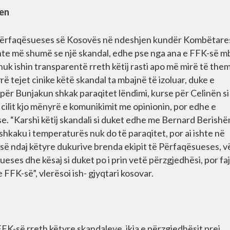
men
 e Përfaqësueses së Kosovës në ndeshjen kundër Kombëtare
hte më shumë se një skandal, edhe pse nga ana e FFK-së mb
 nuk ishin transparentë rreth këtij rasti apo më mirë të them
ë tejet cinike këtë skandal ta mbajnë të izoluar, duke e
 për Bunjakun shkak paraqitet lëndimi, kurse për Celinën si
 cilit kjo mënyrë e komunikimit me opinionin, por edhe e
 “Karshi këtij skandali si duket edhe me Bernard Berishë
 shkaku i temperaturës nuk do të paraqitet, por ai ishte në
ë ndaj këtyre dukurive brenda ekipit të Përfaqësueses, v
eses dhe kësaj si duket po i prin vetë përzgjedhësi, por faj
FFK-së”, vlerësoi ish- gjyqtari kosovar.
FK-së rreth këtyre skandaleve, ikja e përzgjedhësit prej