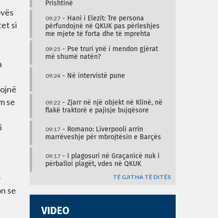
Prishtinë
ovës
09:27
- Hani i Elezit: Tre persona
et si
përfundojnë në QKUK pas përleshjes
me mjete të forta dhe të mprehta
09:25
- Pse truri ynë i mendon gjërat
më shumë natën?
a
09:24
- Në intervistë pune
mojnë
m se
09:22
- Zjarr në një objekt në Klinë, në
flakë traktorë e pajisje bujqësore
i
09:17
- Romano: Liverpooli arrin
marrëveshje për mbrojtësin e Barçës
09:17
- I plagosuri në Graçanicë nuk i
përballoi plagët, vdes në QKUK
-
TË GJITHA TË DITËS
on se
VIDEO