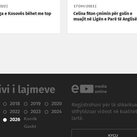
022 |
17 DHJ 2021 |
ga e Kosovës bëhet me top
Celina fiton çmimin për golin e
muajit në Ligën e Parë të Anglisë
ivi i lajmeve
2018
2019
2020
Regjistrohuni për të shkarku
2022
2023
2024
shfrytëzuar videot në kualitet
Korrik
lartë.
2026
Gusht
KYÇU