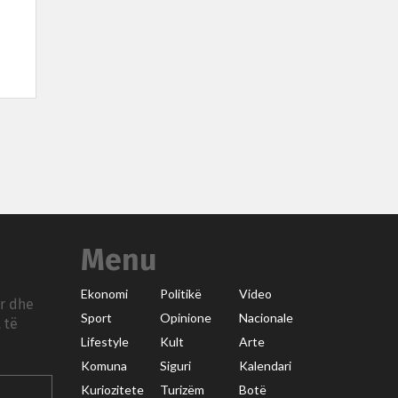
Menu
Ekonomi
Politikë
Video
ar dhe
Sport
Opinione
Nacionale
 të
Lifestyle
Kult
Arte
Komuna
Siguri
Kalendari
Kuriozitete
Turizëm
Botë