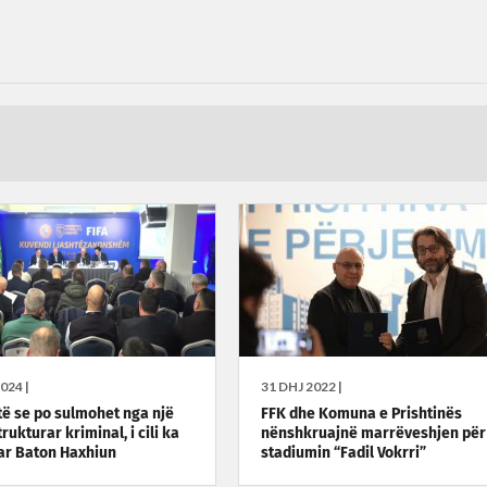
024 |
31 DHJ 2022 |
të se po sulmohet nga një
FFK dhe Komuna e Prishtinës
trukturar kriminal, i cili ka
nënshkruajnë marrëveshjen për
r Baton Haxhiun
stadiumin “Fadil Vokrri”