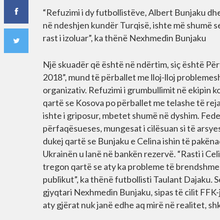
“Refuzimi i dy futbollistëve, Albert Bunjaku d
në ndeshjen kundër Turqisë, ishte më shumë se
rast i izoluar”, ka thënë Nexhmedin Bunjaku
Një skuadër që është në ndërtim, siç është Pë
2018”, mund të përballet me lloj-lloj problemesh
organizativ. Refuzimi i grumbullimit në ekipin
qartë se Kosova po përballet me telashe të rej
ishte i griposur, mbetet shumë në dyshim. Feder
përfaqësueses, mungesat i cilësuan si të arsyes
dukej qartë se Bunjaku e Celina ishin të pakën
Ukrainën u lanë në bankën rezervë. “Rasti i Ce
tregon qartë se aty ka probleme të brendshme d
publikut”, ka thënë futbollisti Taulant Dajaku.
gjyqtari Nexhmedin Bunjaku, sipas të cilit FF
aty gjërat nuk janë edhe aq mirë në realitet, s