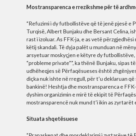
Mostransparenca e rrezikshme për të ardh
“Refuzimi i dy futbollistëve që të jenë pjesë
Turqisë, Albert Bunjaku dhe Bersant Celina, is
rast i izoluar. As FFK-ja, e as vetë përzgjedhësi
këtij skandali. Të dyja palët u munduan në mënyr
arsyetuar moskyçjen e këtyre dy futbollistëve,
“probleme private””, ka thënë Bunjaku, sipas të
udhëheqjes së Përfaqësueses është zhgënjyese.
diçka nuk ishte në rregull, për t’u deklaruan që
bankinë! Heshtja dhe mostransparenca e FFK-s
dyshim organizimin e mirë të ekipit të Përfaqësu
mostransparencë nuk mund t’i ikin as zyrtarët e 
Situata shqetësuese
“Prapaskenat dhe mosdeklarimi i zyrtarëve të F