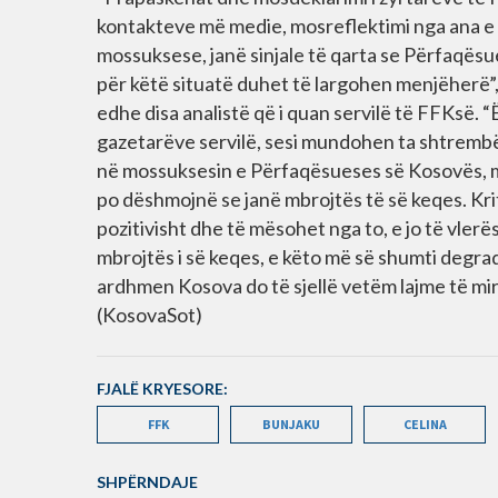
kontakteve më medie, mosreflektimi nga ana e 
mossuksese, janë sinjale të qarta se Përfaqësue
për këtë situatë duhet të largohen menjëherë”, k
edhe disa analistë që i quan servilë të FFKsë. “
gazetarëve servilë, sesi mundohen ta shtrembër
në mossuksesin e Përfaqësueses së Kosovës, m
po dëshmojnë se janë mbrojtës të së keqes. Kri
pozitivisht dhe të mësohet nga to, e jo të vlerës
mbrojtës i së keqes, e këto më së shumti degra
ardhmen Kosova do të sjellë vetëm lajme të mira
(KosovaSot)
FJALË KRYESORE:
FFK
BUNJAKU
CELINA
SHPËRNDAJE