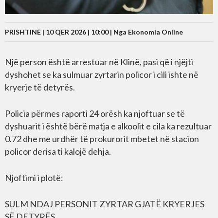
PRISHTINË | 10 QER 2026 | 10:00 |
Nga Ekonomia Online
Një person është arrestuar në Klinë, pasi që i njëjti
dyshohet se ka sulmuar zyrtarin policor i cili ishte në
kryerje të detyrës.
Policia përmes raporti 24 orësh ka njoftuar se të
dyshuarit i është bërë matja e alkoolit e cila ka rezultuar
0.72 dhe me urdhër të prokurorit mbetet në stacion
policor derisa ti kalojë dehja.
Njoftimi i plotë:
SULM NDAJ PERSONIT ZYRTAR GJATË KRYERJES
SË DETYRËS