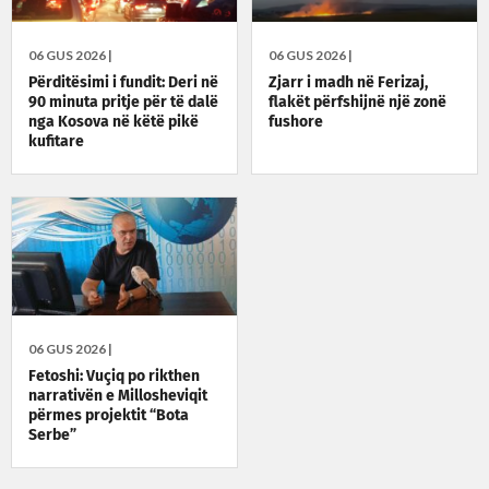
06 GUS 2026 |
06 GUS 2026 |
Përditësimi i fundit: Deri në
Zjarr i madh në Ferizaj,
90 minuta pritje për të dalë
flakët përfshijnë një zonë
nga Kosova në këtë pikë
fushore
kufitare
06 GUS 2026 |
Fetoshi: Vuçiq po rikthen
narrativën e Millosheviqit
përmes projektit “Bota
Serbe”