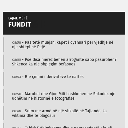
LAJME MË TË
FUNDIT
08:58
- Pas tetë muajsh, kapet i dyshuari për vjedhje në
një shtëpi në Pejë
08:55
- Pse disa njerëz bëhen arrogantë sapo pasurohen?
Shkenca ka një shpjegim befasues
08:53
- Bie çmimi i derivateve të naftës
08:50
- Marubët dhe Gjon Mili bashkohen në Shkodër, një
udhëtim në historinë e fotografisë
08:48
- Sulm me armë në një shkollë në Tajlandë, ka
viktima dhe të plagosur