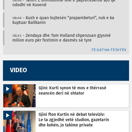
08:46
- Tahiri: E dhimbshme dhe e paprecedentë ajo që
ndodhi në Kuvend
08:44
- Kush e quan kujtesën “prapambeturi”, nuk e ka
kuptuar Ballkanin
08:41
- Zendaya dhe Tom Holland shpenzuan gjysmë
milion euro për festimin e dasmës së tyre
TË GJITHA TË DITËS
VIDEO
Gjini: Kurti synon të mos e thërrasë
seancën deri në shtator
Gjini fton Kurtin në debat televiziv:
Le ta zgjedhë vetë studion, gazetarin
dhe kohën, jo takime private