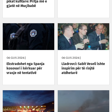
pikat kufitare: Pritja më e
gjatë në Muçibabë
06 GUS 2026 |
06 GUS 2026 |
Ekstradohet nga Spanja
Lladrovci: Sabit Veseli ishte
kosovari i kërkuar për
inspirim për të rinjtë
vrasje në tentativë
atdhetarë