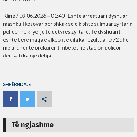
Klinë / 09.06.2026 – 01:40. Është arrestuar i dyshuari
mashkull kosovar për shkak se e kishte sulmuar zyrtarin
policor në kryerje të detyrës zyrtare. Të dyshuarit i
është bërë matja e alkoolit e cila ka rezultuar 0.72 dhe
me urdhër të prokurorit mbetet në stacion policor
derisa ti kalojë dehja.
SHPËRNDAJE
Të ngjashme