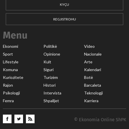
KYÇU
REGJISTROHU
Menu
Ekonomi
Politikë
Video
Sport
Opinione
Nacionale
Lifestyle
Kult
Arte
Komuna
Siguri
Kalendari
Kuriozitete
Turizëm
Botë
Rajon
Histori
Barcaleta
Psikologji
Intervista
Teknologji
Femra
Shpalljet
Karriera
© Ekonomia Online ShPK