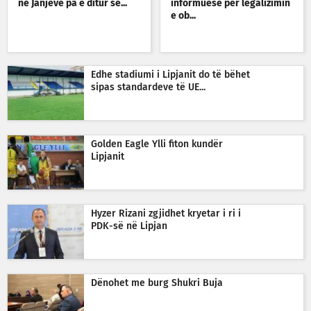
në Janjevë pa e ditur se...
informuese për legalizimin
e ob...
Edhe stadiumi i Lipjanit do të bëhet
sipas standardeve të UE...
Golden Eagle Ylli fiton kundër
Lipjanit
Hyzer Rizani zgjidhet kryetar i ri i
PDK-së në Lipjan
Dënohet me burg Shukri Buja