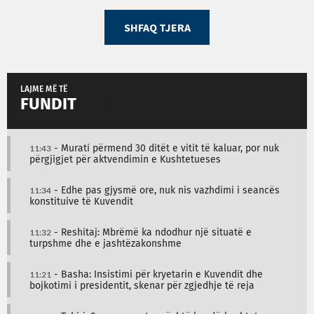
SHFAQ TJERA
LAJME MË TË
FUNDIT
11:43
- Murati përmend 30 ditët e vitit të kaluar, por nuk
përgjigjet për aktvendimin e Kushtetueses
11:34
- Edhe pas gjysmë ore, nuk nis vazhdimi i seancës
konstituive të Kuvendit
11:32
- Reshitaj: Mbrëmë ka ndodhur një situatë e
turpshme dhe e jashtëzakonshme
11:21
- Basha: Insistimi për kryetarin e Kuvendit dhe
bojkotimi i presidentit, skenar për zgjedhje të reja