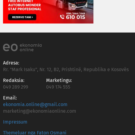
Adresa:
Rr. "Mark Isaku", Nr. 12, B2, Prishtinë, Republika e Kosovës
Redaksia:
Marketingu:
049 289 299
049 174 555
Email:
ekonomia.online@gmail.com
marketing@ekonomiaonline.com
Impressum
Themeluar nga Faton Osmani