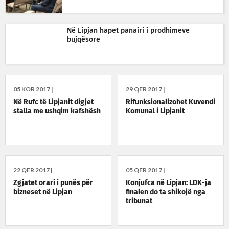
Në Lipjan hapet panairi i prodhimeve
bujqësore
05 KOR 2017 |
29 QER 2017 |
Në Rufc të Lipjanit digjet
Rifunksionalizohet Kuvendi
stalla me ushqim kafshësh
Komunal i Lipjanit
22 QER 2017 |
05 QER 2017 |
Zgjatet orari i punës për
Konjufca në Lipjan: LDK-ja
bizneset në Lipjan
finalen do ta shikojë nga
tribunat