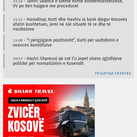
11:16
- Tahiri: Seanca e sotme është kundërkushtetuese,
VV po bën hajgare me procedurat
11:13
- Haradinaj: Kurti dhe Haxhiu ia kanë djegur Kosovës
afatin kushtetues, jemi në një situatë të re dhe të
rrezikshme
11:08
- “I përgjigjem pozitivisht”, Kurti për vazhdimin e
seancës konstituive
10:57
- Haziri: Shpresoj që sot t’u jepet shans zgjidhjeve
politike për normalizimin e Kuvendit
TË GJITHA TË DITËS