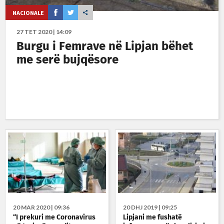
NACIONALE
27 TET 2020 | 14:09
Burgu i Femrave në Lipjan bëhet
me serë bujqësore
20 MAR 2020 | 09:36
20 DHJ 2019 | 09:25
“I prekuri me Coronavirus
Lipjani me fushatë