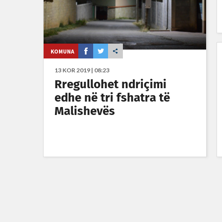
KOMUNA
13 KOR 2019 | 08:23
Rregullohet ndriçimi
edhe në tri fshatra të
Malishevës