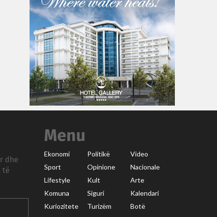
Menu
Ekonomi
Politikë
Video
ar dhe
Sport
Opinione
Nacionale
 të
Lifestyle
Kult
Arte
Komuna
Siguri
Kalendari
Kuriozitete
Turizëm
Botë