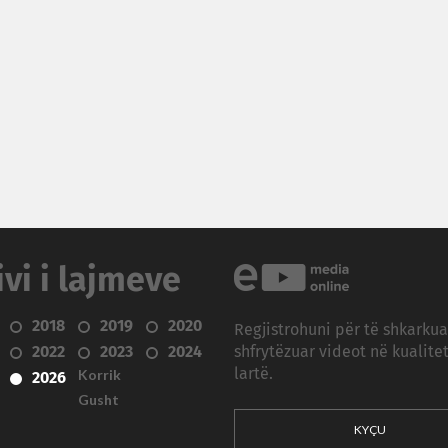
ivi i lajmeve
2018
2019
2020
Regjistrohuni për të shkarku
2022
2023
2024
shfrytëzuar videot në kualitet
Korrik
lartë.
2026
Gusht
KYÇU