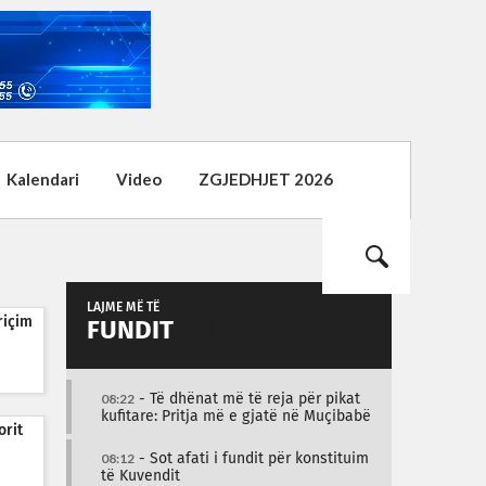
Kalendari
Video
ZGJEDHJET 2026
LAJME MË TË
riçim
FUNDIT
08:22
- Të dhënat më të reja për pikat
kufitare: Pritja më e gjatë në Muçibabë
orit
08:12
- Sot afati i fundit për konstituim
të Kuvendit