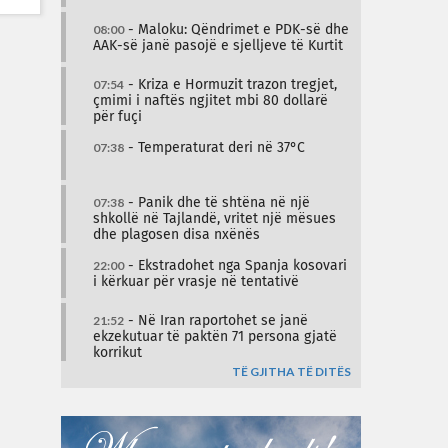
08:00
- Maloku: Qëndrimet e PDK-së dhe
AAK-së janë pasojë e sjelljeve të Kurtit
07:54
- Kriza e Hormuzit trazon tregjet,
çmimi i naftës ngjitet mbi 80 dollarë
për fuçi
07:38
- Temperaturat deri në 37°C
07:38
- Panik dhe të shtëna në një
shkollë në Tajlandë, vritet një mësues
dhe plagosen disa nxënës
22:00
- Ekstradohet nga Spanja kosovari
i kërkuar për vrasje në tentativë
21:52
- Në Iran raportohet se janë
ekzekutuar të paktën 71 persona gjatë
korrikut
TË GJITHA TË DITËS