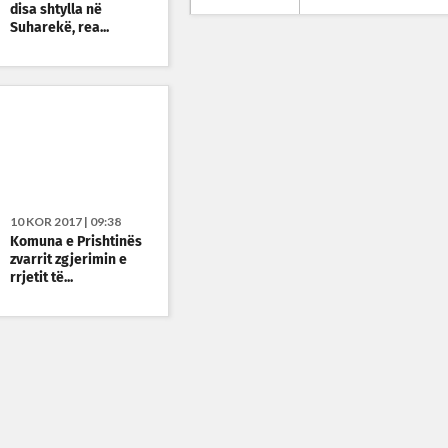
disa shtylla në
Suharekë, rea...
10 KOR 2017 | 09:38
Komuna e Prishtinës
zvarrit zgjerimin e
rrjetit të...