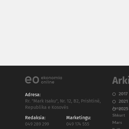
Ark
2017
Adresa:
Rr. "Mark Isaku", Nr. 12, B2, Prishtinë,
2021
Republika e Kosovës
Janar
2025
Shkurt
Redaksia:
Marketingu:
Mars
049 289 299
049 174 555