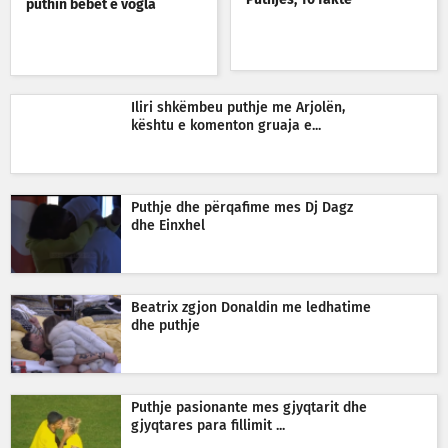
Puthjes, 10 fakte
puthin bebet e vogla
Iliri shkëmbeu puthje me Arjolën,
kështu e komenton gruaja e...
Puthje dhe përqafime mes Dj Dagz
dhe Einxhel
Beatrix zgjon Donaldin me ledhatime
dhe puthje
Puthje pasionante mes gjyqtarit dhe
gjyqtares para fillimit ...