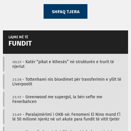
SHFAQ TJERA
LAJME MË TË
FUNDIT
00:25
- Katër “pikat e kthesës” në strukturën e trurit të
njeriut
21:58
- Tottenhami nis bisedimet për transferimin e yllit të
Liverpoolit
21:55
- Greenwood me supergol, ia bën sefte me
Fenerbahcen
21:49
- Paralajmërimi i OKB-së: Fenomeni El Nino mund t’i
lë 50 milionë njerëz në uri akute para fundit të vitit tjetër