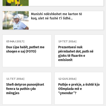
Munishi ndëshkohet me karton të
kuq, ulet në fushë t’i lidhë...
05 MAJ 2017 |
19 TET 2016 |
Dua Lipa habit, puthet me
Prezantuesi nuk
shoqen e saj (FOTO)
përmbahet dot, puth në
gjoks të ftuarën e
emisionit
11 TET 2016 |
12 GUS 2016 |
Shefi detyron punonjëset
Puthje e prekje, a është kjo
femra ta puthin çdo
Olimpiada më e
mëngjes
“çmendur”?