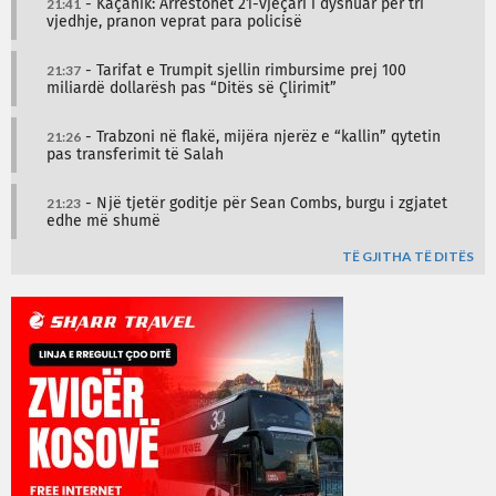
21:41
- Kaçanik: Arrestohet 21-vjeçari i dyshuar për tri
vjedhje, pranon veprat para policisë
21:37
- Tarifat e Trumpit sjellin rimbursime prej 100
miliardë dollarësh pas “Ditës së Çlirimit”
21:26
- Trabzoni në flakë, mijëra njerëz e “kallin” qytetin
pas transferimit të Salah
21:23
- Një tjetër goditje për Sean Combs, burgu i zgjatet
edhe më shumë
TË GJITHA TË DITËS