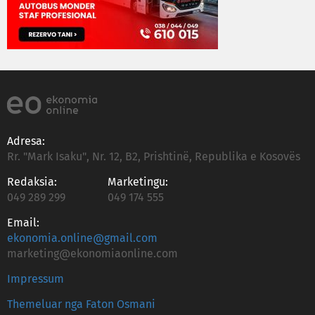
Adresa:
Rr. "Mark Isaku", Nr. 12, B2, Prishtinë, Republika e Kosovës
Redaksia:
Marketingu:
049 289 299
049 174 555
Email:
ekonomia.online@gmail.com
marketing@ekonomiaonline.com
Impressum
Themeluar nga Faton Osmani