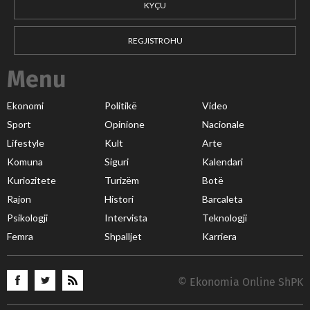
KYÇU
REGJISTROHU
Menu
Ekonomi
Politikë
Video
Sport
Opinione
Nacionale
Lifestyle
Kult
Arte
Komuna
Siguri
Kalendari
Kuriozitete
Turizëm
Botë
Rajon
Histori
Barcaleta
Psikologji
Intervista
Teknologji
Femra
Shpalljet
Karriera
© Ekonomia Online ShPK