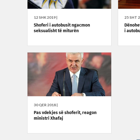
12 SHK 2019 |
25 SHT 2
Shoferi i autobusit ngacmon
Dënohet
seksualisht të miturën
i autob
30 QER 2018 |
Pas vdekjes së shoferit, reagon
ministri Xhafaj