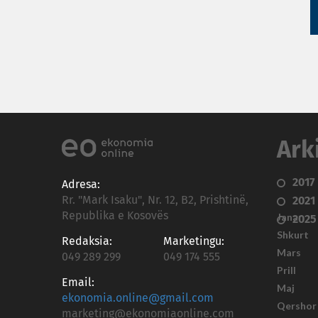
Ark
2017
Adresa:
Rr. "Mark Isaku", Nr. 12, B2, Prishtinë,
2021
Republika e Kosovës
Janar
2025
Shkurt
Redaksia:
Marketingu:
Mars
049 289 299
049 174 555
Prill
Email:
Maj
ekonomia.online@gmail.com
Qershor
marketing@ekonomiaonline.com