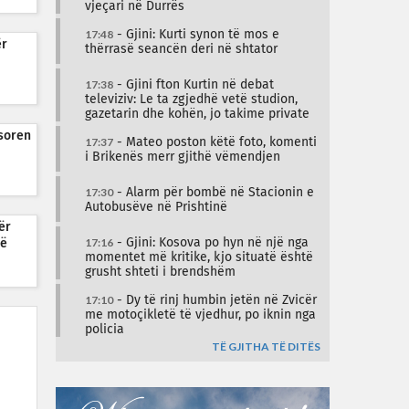
vjeçari në Durrës
17:48
- Gjini: Kurti synon të mos e
ër
thërrasë seancën deri në shtator
17:38
- Gjini fton Kurtin në debat
televiziv: Le ta zgjedhë vetë studion,
gazetarin dhe kohën, jo takime private
soren
17:37
- Mateo poston këtë foto, komenti
i Brikenës merr gjithë vëmendjen
17:30
- Alarm për bombë në Stacionin e
Autobusëve në Prishtinë
ër
17:16
- Gjini: Kosova po hyn në një nga
që
momentet më kritike, kjo situatë është
grusht shteti i brendshëm
17:10
- Dy të rinj humbin jetën në Zvicër
me motoçikletë të vjedhur, po iknin nga
policia
TË GJITHA TË DITËS