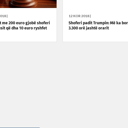
018 |
12 KOR 2018 |
 me 200 euro gjobë shoferi
Shoferi padit Trumpin: Më ka bo
usit që dha 10 euro ryshfet
3.300 orë jashtë orarit