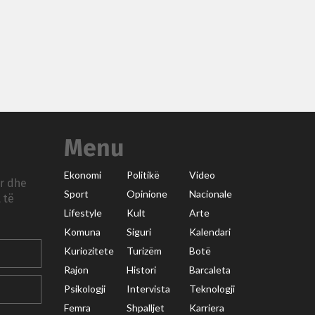
Menu
Ekonomi
Politikë
Video
ar dhe
Sport
Opinione
Nacionale
 të
Lifestyle
Kult
Arte
Komuna
Siguri
Kalendari
Kuriozitete
Turizëm
Botë
Rajon
Histori
Barcaleta
Psikologji
Intervista
Teknologji
Femra
Shpalljet
Karriera