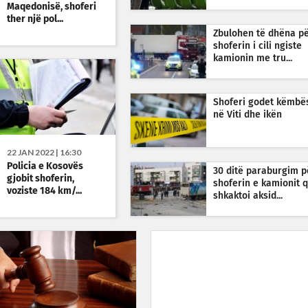
Maqedonisë, shoferi
ther një pol...
Zbulohen të dhëna p
shoferin i cili ngiste
kamionin me tru...
Shoferi godet këmbë
në Viti dhe ikën
22 JAN 2022 | 16:30
Policia e Kosovës
30 ditë paraburgim p
gjobit shoferin,
shoferin e kamionit 
voziste 184 km/...
shkaktoi aksid...