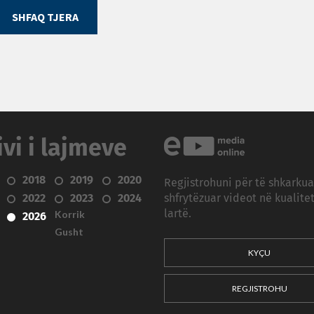
SHFAQ TJERA
ivi i lajmeve
2018
2019
2020
Regjistrohuni për të shkarku
2022
2023
2024
shfrytëzuar videot në kualitet
Korrik
lartë.
2026
Gusht
KYÇU
REGJISTROHU