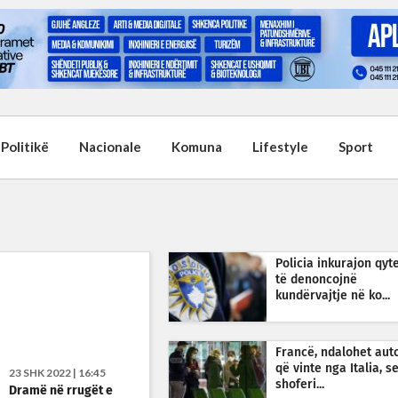
Politikë
Nacionale
Komuna
Lifestyle
Sport
Policia inkurajon qyt
të denoncojnë
kundërvajtje në ko...
Francë, ndalohet aut
që vinte nga Italia, s
23 SHK 2022 | 16:45
shoferi...
Dramë në rrugët e