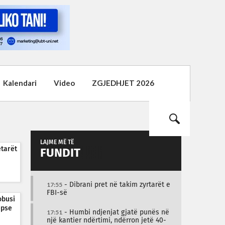
Kalendari
Video
ZGJEDHJET 2026
LAJME MË TË
etarët
FUNDIT
17:55
- Dibrani pret në takim zyrtarët e
FBI-së
obusi
epse
17:51
- Humbi ndjenjat gjatë punës në
një kantier ndërtimi, ndërron jetë 40-