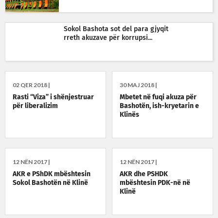
Sokol Bashota sot del para gjyqit
rreth akuzave për korrupsi...
02 QER 2018 |
30 MAJ 2018 |
Rasti “Viza” i shënjestruar
Mbetet në fuqi akuza për
për liberalizim
Bashotën, ish-kryetarin e
Klinës
12 NËN 2017 |
12 NËN 2017 |
AKR e PShDK mbështesin
AKR dhe PSHDK
Sokol Bashotën në Klinë
mbështesin PDK-në në
Klinë