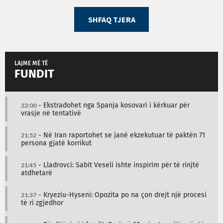
SHFAQ TJERA
LAJME MË TË
FUNDIT
22:00
- Ekstradohet nga Spanja kosovari i kërkuar për
vrasje në tentativë
21:52
- Në Iran raportohet se janë ekzekutuar të paktën 71
persona gjatë korrikut
21:45
- Lladrovci: Sabit Veseli ishte inspirim për të rinjtë
atdhetarë
21:37
- Kryeziu-Hyseni: Opozita po na çon drejt një procesi
të ri zgjedhor