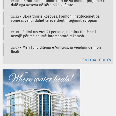
21:30
- Përditësimi i fundit: Deri në 90 minuta pritje për të
dalë nga Kosova në këtë pikë kufitare
21:22
- BE-ja thirrje Kosovës: Formoni institucionet pa
vonesa, vendi duhet të ecë drejt integrimit evropian
21:13
- Sulmi rus vret 21 persona, Ukraina thotë se ka
nevojë për më shumë interceptorë raketash
21:07
- Merr fund dilema e Vinicius, ja vendimi që mori
Reali
TË GJITHA TË DITËS