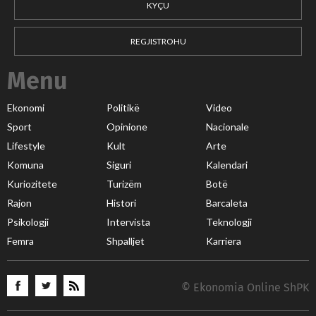
KYÇU
REGJISTROHU
Menu
Ekonomi
Politikë
Video
Sport
Opinione
Nacionale
Lifestyle
Kult
Arte
Komuna
Siguri
Kalendari
Kuriozitete
Turizëm
Botë
Rajon
Histori
Barcaleta
Psikologji
Intervista
Teknologji
Femra
Shpalljet
Karriera
© Ekonomia Online ShPK