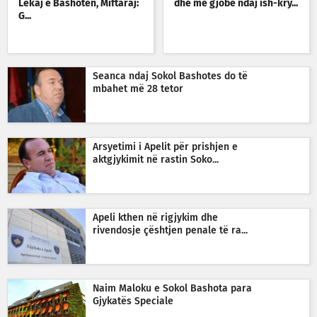
Lekaj e Bashotën, Miftaraj:
dhe me gjobë ndaj ish-kry...
G...
Seanca ndaj Sokol Bashotes do të
mbahet më 28 tetor
Arsyetimi i Apelit për prishjen e
aktgjykimit në rastin Soko...
Apeli kthen në rigjykim dhe
rivendosje çështjen penale të ra...
Naim Maloku e Sokol Bashota para
Gjykatës Speciale