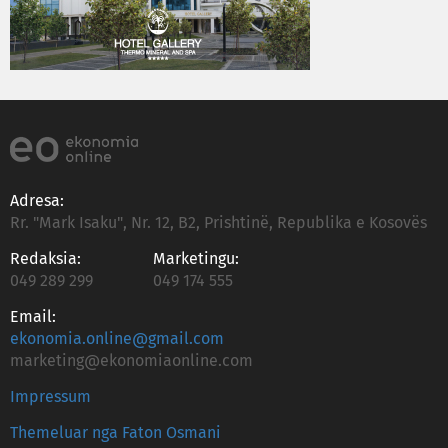
Adresa:
Rr. "Mark Isaku", Nr. 12, B2, Prishtinë, Republika e Kosovës
Redaksia:
Marketingu:
049 289 299
049 174 555
Email:
ekonomia.online@gmail.com
marketing@ekonomiaonline.com
Impressum
Themeluar nga Faton Osmani