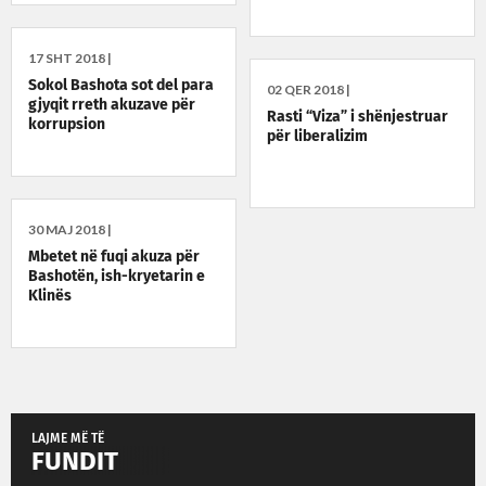
17 SHT 2018 |
Sokol Bashota sot del para
02 QER 2018 |
gjyqit rreth akuzave për
Rasti “Viza” i shënjestruar
korrupsion
për liberalizim
30 MAJ 2018 |
Mbetet në fuqi akuza për
Bashotën, ish-kryetarin e
Klinës
LAJME MË TË
FUNDIT