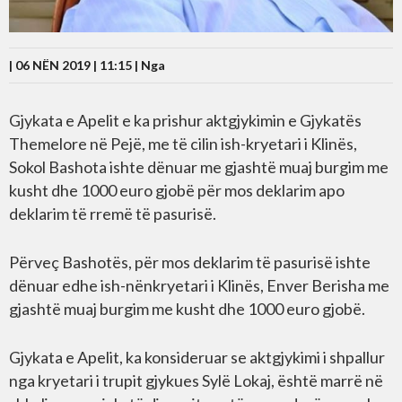
| 06 NËN 2019 | 11:15 |
Nga
Gjykata e Apelit e ka prishur aktgjykimin e Gjykatës
Themelore në Pejë, me të cilin ish-kryetari i Klinës,
Sokol Bashota ishte dënuar me gjashtë muaj burgim me
kusht dhe 1000 euro gjobë për mos deklarim apo
deklarim të rremë të pasurisë.
Përveç Bashotës, për mos deklarim të pasurisë ishte
dënuar edhe ish-nënkryetari i Klinës, Enver Berisha me
gjashtë muaj burgim me kusht dhe 1000 euro gjobë.
Gjykata e Apelit, ka konsideruar se aktgjykimi i shpallur
nga kryetari i trupit gjykues Sylë Lokaj, është marrë në