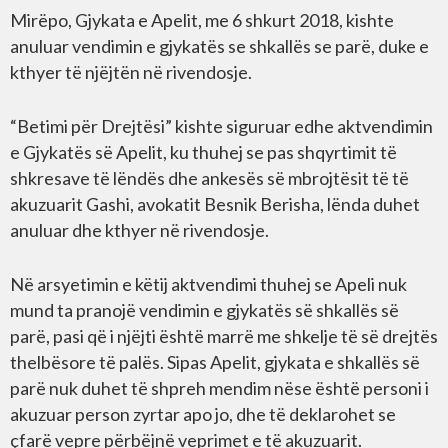
Mirëpo, Gjykata e Apelit, me 6 shkurt 2018, kishte
anuluar vendimin e gjykatës se shkallës se parë, duke e
kthyer të njëjtën në rivendosje.
“Betimi për Drejtësi” kishte siguruar edhe aktvendimin
e Gjykatës së Apelit, ku thuhej se pas shqyrtimit të
shkresave të lëndës dhe ankesës së mbrojtësit të të
akuzuarit Gashi, avokatit Besnik Berisha, lënda duhet
anuluar dhe kthyer në rivendosje.
Në arsyetimin e këtij aktvendimi thuhej se Apeli nuk
mund ta pranojë vendimin e gjykatës së shkallës së
parë, pasi që i njëjti është marrë me shkelje të së drejtës
thelbësore të palës. Sipas Apelit, gjykata e shkallës së
parë nuk duhet të shpreh mendim nëse është personi i
akuzuar person zyrtar apo jo, dhe të deklarohet se
çfarë vepre përbëjnë veprimet e të akuzuarit.