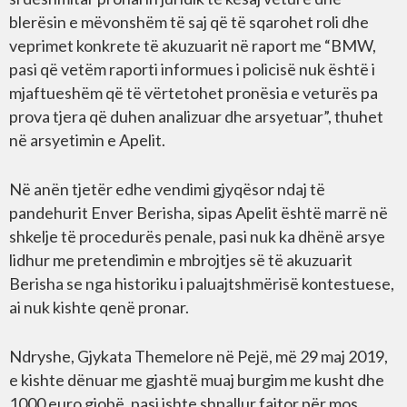
blerësin e mëvonshëm të saj që të sqarohet roli dhe
veprimet konkrete të akuzuarit në raport me “BMW,
pasi që vetëm raporti informues i policisë nuk është i
mjaftueshëm që të vërtetohet pronësia e veturës pa
prova tjera që duhen analizuar dhe arsyetuar”, thuhet
në arsyetimin e Apelit.
Në anën tjetër edhe vendimi gjyqësor ndaj të
pandehurit Enver Berisha, sipas Apelit është marrë në
shkelje të procedurës penale, pasi nuk ka dhënë arsye
lidhur me pretendimin e mbrojtjes së të akuzuarit
Berisha se nga historiku i paluajtshmërisë kontestuese,
ai nuk kishte qenë pronar.
Ndryshe, Gjykata Themelore në Pejë, më 29 maj 2019,
e kishte dënuar me gjashtë muaj burgim me kusht dhe
1000 euro gjobë, pasi ishte shpallur fajtor për mos