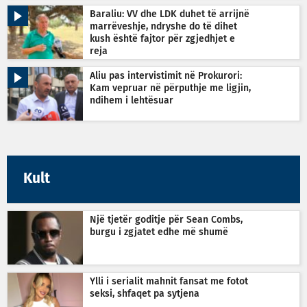
Baraliu: VV dhe LDK duhet të arrijnë
marrëveshje, ndryshe do të dihet
kush është fajtor për zgjedhjet e
reja
Aliu pas intervistimit në Prokurori:
Kam vepruar në përputhje me ligjin,
ndihem i lehtësuar
Kult
Një tjetër goditje për Sean Combs,
burgu i zgjatet edhe më shumë
Ylli i serialit mahnit fansat me fotot
seksi, shfaqet pa sytjena