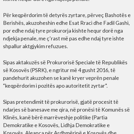
Për keqpërdorim të detyrës zyrtare, përveç Bashotës e
Berishës, akuzoheshin edhe Esat Rraci dhe Fadil Gashi,
por edhe ndaj tyre prokurorja kishte hequr dorë nga
ndjekja penale, me ç’rast më pas edhe ndaj tyre ishte
shpallur aktgjykim refuzues.
Sipas aktakuzës së Prokurorisë Speciale të Republikës
së Kosovës (PSRK), e ngritur më 4 gusht 2016, të
pandehurit akuzohen se kanë kryer veprën penale
“keqpërdorim i pozitës apo autoritetit zyrtar”.
Sipas pretendimit të prokurorisë, gjatë procesit të
ndarjes së banesave me qira, në pronësi të Komunës së
Klinës, kanë bërë marrëveshje politike (Partia
Demokratike e Kosovës, Lidhja Demokratike e
Kosovës, Aleanca për Ardhmërinë e Kosovës dhe