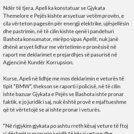
Ndër të tjera, Apeli ka konstatuar se Gjykata
Themelore e Pejës kishte arsyetuar vetëm provën, e
cila vërteton pagesën për energji elektrike, ujësjellësin
dhe pastrimin, në të cilin kishte qenë i pandehuri
Bashota konsumator, mirëpo sipas Apelit, nuk janë
dhënë arsyet lidhur me vërtetimin e pronësisë në
raport me deklarimet e prejardhjes së pasurisë në
Agjencinë Kundër Korrupsion.
Kurse, Apeli në lidhje me mos deklarimin e veturës të
tipit “BMW”, thekson se raporti i policisë, në të cilin
ishte bazuar Gjykata e Pejës se Bashota ishte pronar
faktik, e jo juridik i saj, nuk është provë e mjaftueshme
që të vërtetojë se ai ishte pronar i veturës.
“Në rigjykim gjykata po ashtu rreth kësaj veture të ftoj
si dëshmitar pronarin juridik të kësaj veture dhe