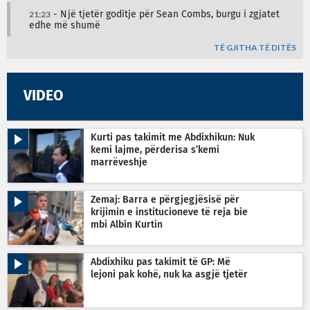
21:23
- Një tjetër goditje për Sean Combs, burgu i zgjatet
edhe më shumë
TË GJITHA TË DITËS
VIDEO
Kurti pas takimit me Abdixhikun: Nuk
kemi lajme, përderisa s’kemi
marrëveshje
Zemaj: Barra e përgjegjësisë për
krijimin e institucioneve të reja bie
mbi Albin Kurtin
Abdixhiku pas takimit të GP: Më
lejoni pak kohë, nuk ka asgjë tjetër