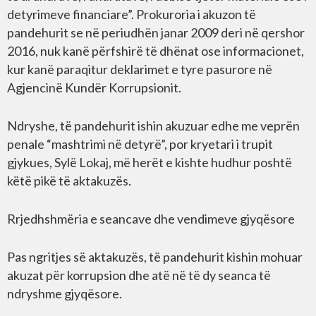
detyrimeve financiare”. Prokuroria i akuzon të
pandehurit se në periudhën janar 2009 deri në qershor
2016, nuk kanë përfshirë të dhënat ose informacionet,
kur kanë paraqitur deklarimet e tyre pasurore në
Agjencinë Kundër Korrupsionit.
Ndryshe, të pandehurit ishin akuzuar edhe me veprën
penale “mashtrimi në detyrë”, por kryetari i trupit
gjykues, Sylë Lokaj, më herët e kishte hudhur poshtë
këtë pikë të aktakuzës.
Rrjedhshmëria e seancave dhe vendimeve gjyqësore
Pas ngritjes së aktakuzës, të pandehurit kishin mohuar
akuzat për korrupsion dhe atë në të dy seanca të
ndryshme gjyqësore.