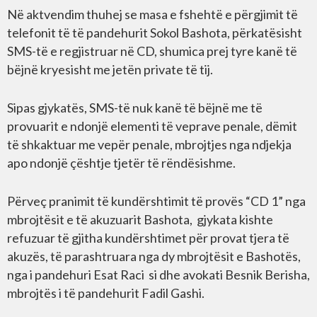
Në aktvendim thuhej se masa e fshehtë e përgjimit të
telefonit të të pandehurit Sokol Bashota, përkatësisht
SMS-të e regjistruar në CD, shumica prej tyre kanë të
bëjnë kryesisht me jetën private të tij.
Sipas gjykatës, SMS-të nuk kanë të bëjnë me të
provuarit e ndonjë elementi të veprave penale, dëmit
të shkaktuar me vepër penale, mbrojtjes nga ndjekja
apo ndonjë çështje tjetër të rëndësishme.
Përveç pranimit të kundërshtimit të provës “CD 1” nga
mbrojtësit e të akuzuarit Bashota, gjykata kishte
refuzuar të gjitha kundërshtimet për provat tjera të
akuzës, të parashtruara nga dy mbrojtësit e Bashotës,
nga i pandehuri Esat Raci si dhe avokati Besnik Berisha,
mbrojtës i të pandehurit Fadil Gashi.