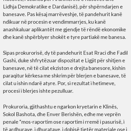
Lidhja Demokratike e Dardanisë), për shpërndarjen e
banesave. Pas kësaj marrëveshje, të pandehurit kanë
ndikuar në procesin e vendimmarrjes, ku kanë
anashkaluar aplikantët me gjendje të rëndë ekonomike
dhe kanë shpërblyer shokët e tyre partiakë me banesa.
Sipas prokurorisë, dy të pandehurit Esat Rraci dhe Fadil
Gashi, duke shfrytëzuar dispozitat e Ligjit për shitjen e
banesave, në të cilat ekziston e drejta banesore, kishin
paraqitur kërkesa me shkrim për blerjen e banesave, të
cilat u ishin ndarë atyre. Por, si rezultat i hetimeve,
procesi i blerjes ishte pezulluar.
Prokuroria, gjithashtu e ngarkon kryetarin e Klinës,
Sokol Bashota, dhe Enver Berishën, edhe me veprën
penale “mos-raportim ose raportim i rremë i pasurisë, i
të ardhurave, i dhuratave, i dobisë tjetër materiale ose i