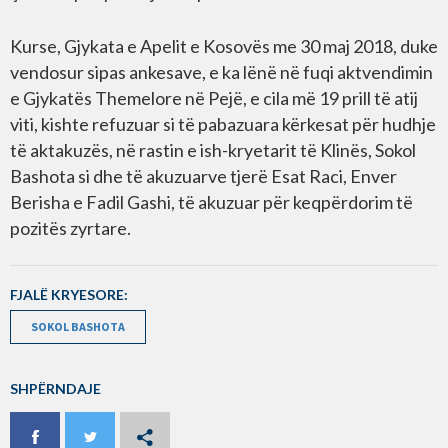
Kurse, Gjykata e Apelit e Kosovës me 30 maj 2018, duke
vendosur sipas ankesave, e ka lënë në fuqi aktvendimin
e Gjykatës Themelore në Pejë, e cila më 19 prill të atij
viti, kishte refuzuar si të pabazuara kërkesat për hudhje
të aktakuzës, në rastin e ish-kryetarit të Klinës, Sokol
Bashota si dhe të akuzuarve tjerë Esat Raci, Enver
Berisha e Fadil Gashi, të akuzuar për keqpërdorim të
pozitës zyrtare.
FJALË KRYESORE:
SOKOL BASHOTA
SHPËRNDAJE