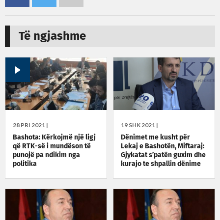
Të ngjashme
28 PRI 2021 |
19 SHK 2021 |
Bashota: Kërkojmë një ligj
Dënimet me kusht për
që RTK-së i mundëson të
Lekaj e Bashotën, Miftaraj:
punojë pa ndikim nga
Gjykatat s’patën guxim dhe
politika
kurajo te shpallin dënime
me burgim efektiv