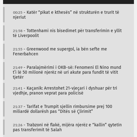
00:25
- Katër “pikat e kthesës” në strukturën e trurit të
njeriut
21:58
- Tottenhami nis bisedimet për transferimin e yllit
të Liverpoolit
21:55
- Greenwood me supergol, ia bën sefte me
Fenerbahcen
21:49
- Paralajmërimi i OKB-së: Fenomeni El Nino mund
t’i lë 50 milionë njerëz në uri akute para fundit të vitit
tjetër
21:41
- Kaçanik: Arrestohet 21-vjeçari i dyshuar për tri
vjedhje, pranon veprat para policisë
21:37
- Tarifat e Trumpit sjellin rimbursime prej 100
miliardë dollarësh pas “Ditës së Çlirimit”
21:26
- Trabzoni në flakë, mijëra njerëz e “kallin” qytetin
pas transferimit të Salah