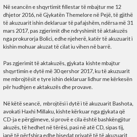
Në seancën e shqyrtimit fillestar të mbajtur me 12
dhjetor 2016, në Gjykatën Themelore në Pejë, të gjithë
të akuzuarit ishin deklaruar të pafajshëm, ndërsa më 31
mars 2017, pas zgjerimit dhe ndryshimit të aktakuzës
nga prokurorja Bolici, edhe njeherë, katër të akuzuarit i
kishin mohuar akuzat të cilat iu vihen në barrë.
Pas zgjerimit të aktakuzës, gjykata kishte mbajtur
shqyrtimin e dytë më 30 qershor 2017, ku të akuzuarit
me mbrojtësit e tyre ishin deklaruar lidhur me kërkesën
për hudhjen e aktakuzës dhe provave.
Në këtë seancë, mbrojtësi i dytë i të akuzuarit Bashota,
avokati Haxhi Millaku, kishte kërkuar nga gjykata që
CD-ja e përgjimeve, si provë e cila është bashkëngjitur
akuzës, të hedhet në tërësi, pasi në atë CD, sipas tij,
janë të përfshira edhe bisedat privatë të të akuzuarit