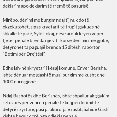
deklarim apo deklarim të rremë të pasurisë.
Mirëpo, dënimi me burgim ndaj tij nuk do të
ekzekutohet, sipas kryetarit të trupit gjykues në
shkallë të parë, Sylë Lokaj, nëse ai nuk kryen vepër
tjetër penale brenda një viti, kurse dënimin me gjobë,
detyrohet ta paguajë brenda 15 ditësh, raporton
“Betimi për Drejtësi”.
Edhe ish-nënkryetari i kësaj komune, Enver Berisha,
ishte dënuar me gjashtë muaj burgim me kusht dhe
1000 euro gjobë.
Ndaj Bashotës dhe Berishës, ishte shpallur aktgjykim
refuzues për veprën penale të keqpërdorimit të
detyrës zyrtare, pasi prokurorja e rastit, Sahide Gashi
kishte hequr dorë nga ndjekja penale.