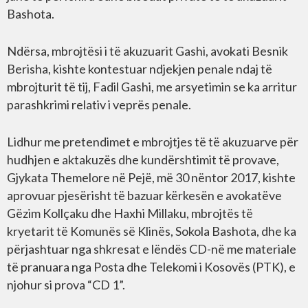
Bashota.
Ndërsa, mbrojtësi i të akuzuarit Gashi, avokati Besnik
Berisha, kishte kontestuar ndjekjen penale ndaj të
mbrojturit të tij, Fadil Gashi, me arsyetimin se ka arritur
parashkrimi relativ i veprës penale.
Lidhur me pretendimet e mbrojtjes të të akuzuarve për
hudhjen e aktakuzës dhe kundërshtimit të provave,
Gjykata Themelore në Pejë, më 30 nëntor 2017, kishte
aprovuar pjesërisht të bazuar kërkesën e avokatëve
Gëzim Kollçaku dhe Haxhi Millaku, mbrojtës të
kryetarit të Komunës së Klinës, Sokola Bashota, dhe ka
përjashtuar nga shkresat e lëndës CD-në me materiale
të pranuara nga Posta dhe Telekomi i Kosovës (PTK), e
njohur si prova “CD 1”.