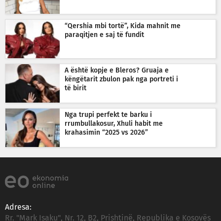
“Qershia mbi tortë”, Kida mahnit me
paraqitjen e saj të fundit
A është kopje e Bleros? Gruaja e
këngëtarit zbulon pak nga portreti i
të birit
Nga trupi perfekt te barku i
rrumbullakosur, Xhuli habit me
krahasimin “2025 vs 2026”
Adresa:
Rr. "Mark Isaku", Nr. 12, B2, Prishtinë, Republika e Kosovës