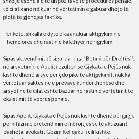
shkelje esenciale të dispozitave të procedurës penale,
të cilat kanë ndikuar në vërtetimin e gabuar dhe jo të
plotë të gjendjes faktike.
Për këtë, shkalla e dytë e ka anuluar aktgjykimin e
Themelores dhe rastin e ka kthyer në rigjykim.
Sipas aktvendimit të siguruar nga “Betimi për Drejtësi”,
në arsyetimin e Apelit rezulton se Gjykata e Pejës nuk
kishte dhënë arsye për çdo pikë të aktgjykimit, nuk ka
vërtetuar saktësinë e provave kundërthënëse dhe
arsyet në të cilat është bazuar në rastin e vërtetimit të
ekzistimit të veprës penale.
Sipas Apelit, Gjykata e Pejës nuk kishte dhënë përgjigje
përkitazi me pretendimin e mbrojtjes së të akuzuarit
Bashota, avokatit Gëzim Kollqaku, i cili kishte