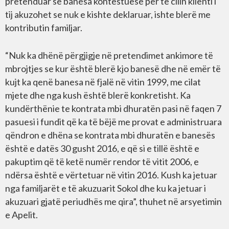
pretenduar se banesa kontestuese për të cilin klienti i
tij akuzohet se nuk e kishte deklaruar, ishte blerë me
kontributin familjar.
“Nuk ka dhënë përgjigje në pretendimet ankimore të
mbrojtjes se kur është blerë kjo banesë dhe në emër të
kujt ka qenë banesa në fjalë në vitin 1999, me cilat
mjete dhe nga kush është blerë konkretisht. Ka
kundërthënie te kontrata mbi dhuratën pasi në faqen 7
pasuesi i fundit që ka të bëjë me provat e administruara
qëndron e dhëna se kontrata mbi dhuratën e banesës
është e datës 30 gusht 2016, e që si e tillë është e
pakuptim që të ketë numër rendor të vitit 2006, e
ndërsa është e vërtetuar në vitin 2016. Kush ka jetuar
nga familjarët e të akuzuarit Sokol dhe ku ka jetuar i
akuzuari gjatë periudhës me qira”, thuhet në arsyetimin
e Apelit.