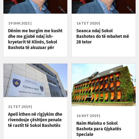
19 SHK 2021 |
16 TET 2020 |
Dënim me burgim me kusht
Seanca ndaj Sokol
dhe me gjobë ndaj ish-
Bashotes do të mbahet më
kryetarit të Klinës, Sokol
28 tetor
Bashota të akuzuar për
mosraportim të pasurisë
31 TET 2019 |
Apeli kthen në rigjykim dhe
16 SHT 2019 |
rivendosje çështjen penale
Naim Maloku e Sokol
të rastit të Sokol Bashotës
Bashota para Gjykatës
Speciale