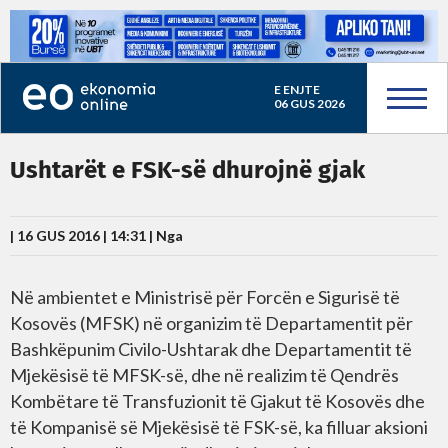
E ENJTE
06 GUS 2026
Ushtarët e FSK-së dhurojnë gjak
| 16 GUS 2016 | 14:31 |
Nga
Në ambientet e Ministrisë për Forcën e Sigurisë të
Kosovës (MFSK) në organizim të Departamentit për
Bashkëpunim Civilo-Ushtarak dhe Departamentit të
Mjekësisë të MFSK-së, dhe në realizim të Qendrës
Kombëtare të Transfuzionit të Gjakut të Kosovës dhe
të Kompanisë së Mjekësisë të FSK-së, ka filluar aksioni