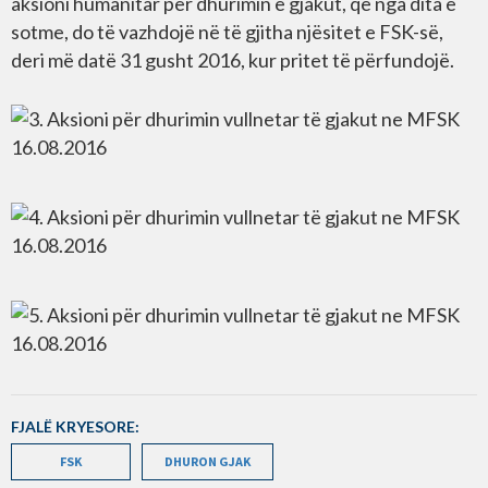
aksioni humanitar për dhurimin e gjakut, që nga dita e
sotme, do të vazhdojë në të gjitha njësitet e FSK-së,
deri më datë 31 gusht 2016, kur pritet të përfundojë.
FJALË KRYESORE:
FSK
DHURON GJAK