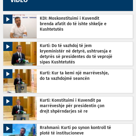
VIDEO
KDI: Moskonstituimi i Kuvendit
brenda afatit do të ishte shkelje e
Kushtetutës
Kurti: Do të vazhdoj të jem
kryeministër në detyrë, ushtruesja e
detyrës së presidentes do të veprojë
sipas Kushtetutës
Kurti: Kur ta kemi një marrëveshje,
do ta vazhdojmë seancën
Kurti: Konstituimi i Kuvendit pa
marrëveshje për presidentin çon
drejt shpërndarjes së re
Rrahmani: Kurti po synon kontroll të
plotë të institucioneve