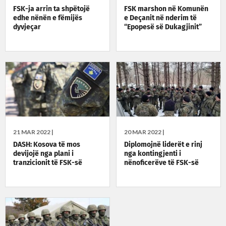
FSK-ja arrin ta shpëtojë
FSK marshon në Komunën
edhe nënën e fëmijës
e Deçanit në nderim të
dyvjeçar
“Epopesë së Dukagjinit”
21 MAR 2022 |
20 MAR 2022 |
DASH: Kosova të mos
Diplomojnë liderët e rinj
devijojë nga plani i
nga kontingjenti i
tranzicionit të FSK-së
nënoficerëve të FSK-së