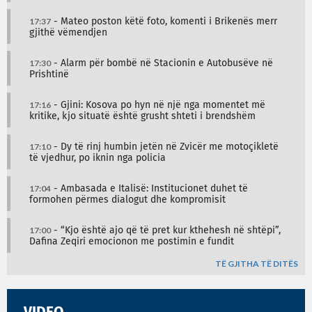
17:37
- Mateo poston këtë foto, komenti i Brikenës merr
gjithë vëmendjen
17:30
- Alarm për bombë në Stacionin e Autobusëve në
Prishtinë
17:16
- Gjini: Kosova po hyn në një nga momentet më
kritike, kjo situatë është grusht shteti i brendshëm
17:10
- Dy të rinj humbin jetën në Zvicër me motoçikletë
të vjedhur, po iknin nga policia
17:04
- Ambasada e Italisë: Institucionet duhet të
formohen përmes dialogut dhe kompromisit
17:00
- “Kjo është ajo që të pret kur kthehesh në shtëpi”,
Dafina Zeqiri emocionon me postimin e fundit
TË GJITHA TË DITËS