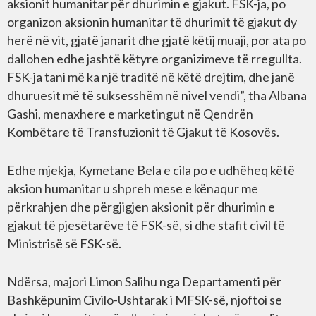
aksionit humanitar për dhurimin e gjakut. FSK-ja, po
organizon aksionin humanitar të dhurimit të gjakut dy
herë në vit, gjatë janarit dhe gjatë këtij muaji, por ata po
dallohen edhe jashtë këtyre organizimeve të rregullta.
FSK-ja tani më ka një traditë në këtë drejtim, dhe janë
dhuruesit më të suksesshëm në nivel vendi”, tha Albana
Gashi, menaxhere e marketingut në Qendrën
Kombëtare të Transfuzionit të Gjakut të Kosovës.
Edhe mjekja, Kymetane Bela e cila po e udhëheq këtë
aksion humanitar u shpreh mese e kënaqur me
përkrahjen dhe përgjigjen aksionit për dhurimin e
gjakut të pjesëtarëve të FSK-së, si dhe stafit civil të
Ministrisë së FSK-së.
Ndërsa, majori Limon Salihu nga Departamenti për
Bashkëpunim Civilo-Ushtarak i MFSK-së, njoftoi se