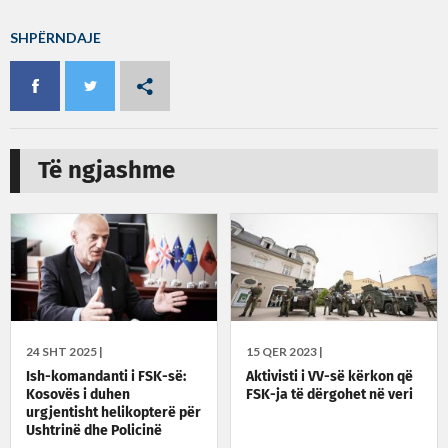
SHPËRNDAJE
Të ngjashme
24 SHT 2025 |
15 QER 2023 |
Ish-komandanti i FSK-së:
Aktivisti i VV-së kërkon që
Kosovës i duhen
FSK-ja të dërgohet në veri
urgjentisht helikopterë për
Ushtrinë dhe Policinë