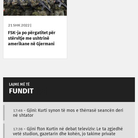
21 SHK 2022 |
FSK-ja po përgatitet për
stërvitje me ushtrinë
amerikane në Gjermani
LAJME MË TË
FUNDIT
17:48
- Gjini: Kurti synon të mos e thërrasë seancën deri
në shtator
17:38
- Gjini fton Kurtin në debat televiziv: Le ta zgjedhë
vetë studion, gazetarin dhe kohën, jo takime private