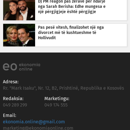
DJ PM reagon pas zërave për ndarje
nga Sarah Berisha: Edhe mungesa e
një përgjigjeje është përgjigje
Pas pesë vitesh, finalizohet një nga
divorcet më të kushtueshme të
Hollivudit
Adresa:
Rr. "Mark Isaku", Nr. 12, B2, Prishtinë, Republika e Kosovës
Redaksia:
Marketingu:
049 289 299
049 174 555
Email:
ekonomia.online@gmail.com
marketing@ekonomiaonline.com