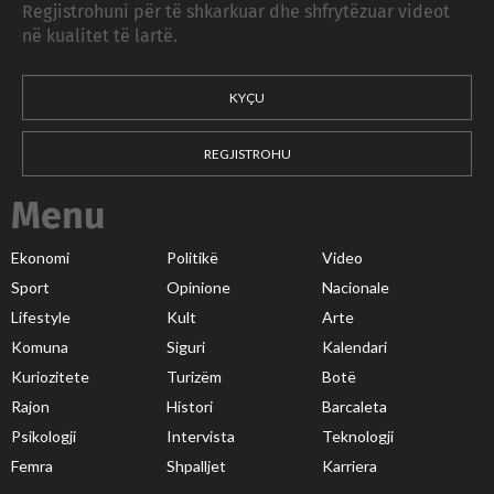
Regjistrohuni për të shkarkuar dhe shfrytëzuar videot
në kualitet të lartë.
KYÇU
REGJISTROHU
Menu
Ekonomi
Politikë
Video
Sport
Opinione
Nacionale
Lifestyle
Kult
Arte
Komuna
Siguri
Kalendari
Kuriozitete
Turizëm
Botë
Rajon
Histori
Barcaleta
Psikologji
Intervista
Teknologji
Femra
Shpalljet
Karriera