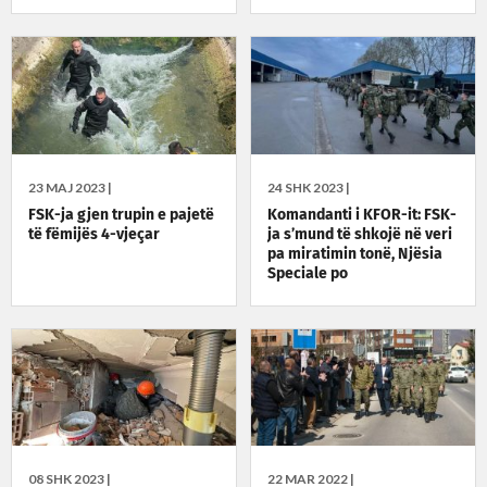
23 MAJ 2023 |
24 SHK 2023 |
FSK-ja gjen trupin e pajetë
Komandanti i KFOR-it: FSK-
të fëmijës 4-vjeçar
ja s’mund të shkojë në veri
pa miratimin tonë, Njësia
Speciale po
08 SHK 2023 |
22 MAR 2022 |