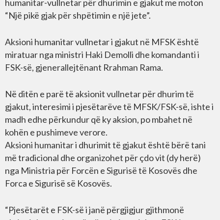
humanitar-vullnetar për dhurimin e gjakut me moton
“Një pikë gjak për shpëtimin e një jete”.
Aksioni humanitar vullnetar i gjakut në MFSK është
miratuar nga ministri Haki Demolli dhe komandanti i
FSK-së, gjenerallejtënant Rrahman Rama.
Në ditën e parë të aksionit vullnetar për dhurim të
gjakut, interesimi i pjesëtarëve të MFSK/FSK-së, ishte i
madh edhe përkundur që ky aksion, po mbahet në
kohën e pushimeve verore.
Aksioni humanitar i dhurimit të gjakut është bërë tani
më tradicional dhe organizohet për çdo vit (dy herë)
nga Ministria për Forcën e Sigurisë të Kosovës dhe
Forca e Sigurisë së Kosovës.
“Pjesëtarët e FSK-së i janë përgjigjur gjithmonë