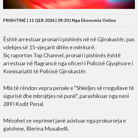
PRISHTINË | 11 QER 2026 | 09:20 |
Nga Ekonomia Online
Është arrestuar pronari i pishinës në në Gjirokastër, pas
vdekjes së 15-vjeçarit ditën e mërkurë.
Siç raporton Top Channel, pronari i pishinës është
arrestuar në flagrancë nga oficeri i Policisë Gjyqësore i
Komisariatit të Policisë Gjirokastër.
Mbi të rëndon vepra penale e “Shkeljes së rregullave të
sigurisë dhe mbrojtjes në punë”, parashikuar nga neni
289 i Kodit Penal.
Mësohet se veprimet janë asistuar nga prokurorja e
gatshme, Blerina Musabelli.