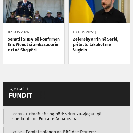
07 GUS 2026 |
07 GUS 2026 |
Senati i SHBA-së konfirmon
Zelensky arrin në Serbi,
Eric Wendt si ambasadorin
pritet të takohet me
e ri në Shqipëri
Vuçiqin
LAJME MË TË
FUNDIT
22:08
- E rëndë në Shqipëri: Vritet 20-vjeçari që
shërbente në Forcat e Armatosura
21:59
- Pamjet shfaqen në BBC dhe Reuters: