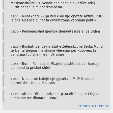
Moskonstituimi i Kuvendit dhe hedhja e vezëve ndaj
Kurtit bëhen lajm ndërkombëtar
21:34
- Muhaxheri: VV-ja nuk e do një opozitë aktive, PDK-
ja dhe Aleanca duhet ta dinamizojnë veprimin politik
21:30
- Përkeqësohet gjendja shëndetësore e Joe Biden
21:18
- Bushati për deklaratat e Zelenskyt në Serbi: Mund
të kishte treguar më shumë vlerësim për Kosovën, ka
qëndruar fuqishëm krah Ukrainës
20:46
- Burim Ramadani: Mbajeni pushtetin, por harrojeni
që mund ta prishni shtetin
19:53
- Ndalet në Jarinjë një pjesëtar i MUP-it serb, i
merret shtetësia e Kosovës
17:28
- Afrona Dika surprizohet para ditëlindjes: I fejuari
e mbulon me dhurata luksoze
TË GJITHA TË DITËS