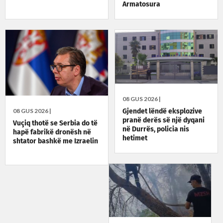
Armatosura
08 GUS 2026 |
08 GUS 2026 |
Gjendet lëndë eksplozive
pranë derës së një dyqani
Vuçiq thotë se Serbia do të
në Durrës, policia nis
hapë fabrikë dronësh në
hetimet
shtator bashkë me Izraelin