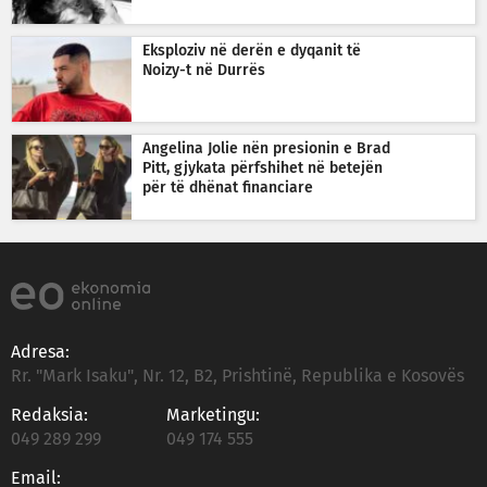
Eksploziv në derën e dyqanit të
Noizy-t në Durrës
Angelina Jolie nën presionin e Brad
Pitt, gjykata përfshihet në betejën
për të dhënat financiare
Adresa:
Rr. "Mark Isaku", Nr. 12, B2, Prishtinë, Republika e Kosovës
Redaksia:
Marketingu:
049 289 299
049 174 555
Email: