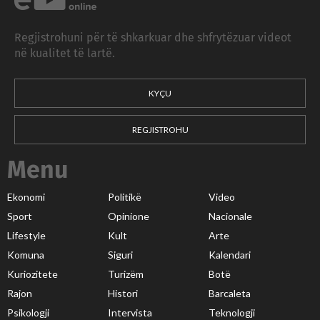
Regjistrohuni për të shkarkuar dhe shfrytëzuar videot
në kualitet të lartë.
KYÇU
REGJISTROHU
Menu
Ekonomi
Politikë
Video
Sport
Opinione
Nacionale
Lifestyle
Kult
Arte
Komuna
Siguri
Kalendari
Kuriozitete
Turizëm
Botë
Rajon
Histori
Barcaleta
Psikologji
Intervista
Teknologji