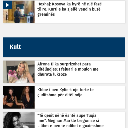
Hoxhaj: Kosova ka hyrë në një fazë
të re, Kurti e ka sjellë vendin buzë
greminës
Kult
Afrona Dika surprizohet para
ditëlindjes: I fejuari e mbulon me
dhurata luksoze
Khloe i bën Kylie-t një tortë të
çuditshme për ditëlindje
“Të qenit nënë është superfuqia
ime”, Meghan Markle tregon se si
Lilibet e bën të ndihet e guximshme