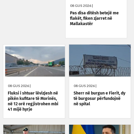
08 GUS 2026 |
Pas disa ditësh betejë me
flakët, fiken zjarret në
Mallakastër
08 GUS 2026 |
08 GUS 2026 |
Fluksi i shtuar lëvizjesh në
Sherr në burgun e Fierit, dy
pikën kufitare të Morinës,
të burgosur përfundojnë
në 12 orë regjistrohen mbi
në spital
41 mijë hyrje