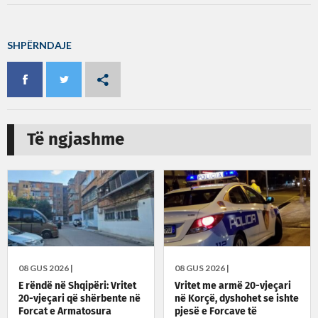
SHPËRNDAJE
Të ngjashme
08 GUS 2026 |
08 GUS 2026 |
E rëndë në Shqipëri: Vritet
Vritet me armë 20-vjeçari
20-vjeçari që shërbente në
në Korçë, dyshohet se ishte
Forcat e Armatosura
pjesë e Forcave të