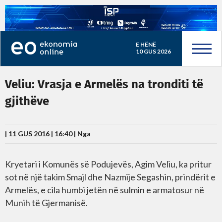
E HËNË
10 GUS 2026
Veliu: Vrasja e Armelës na tronditi të
gjithëve
| 11 GUS 2016 | 16:40 |
Nga
Kryetari i Komunës së Podujevës, Agim Veliu, ka pritur
sot në një takim Smajl dhe Nazmije Segashin, prindërit e
Armelës, e cila humbi jetën në sulmin e armatosur në
Munih të Gjermanisë.