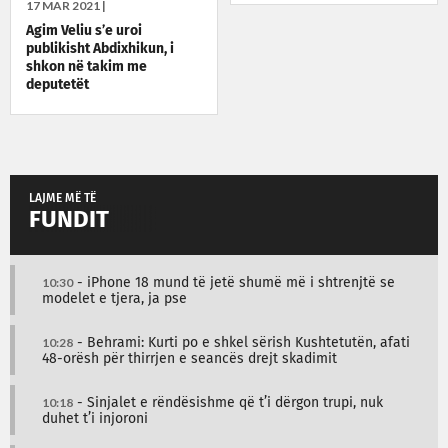
17 MAR 2021 |
Agim Veliu s’e uroi
publikisht Abdixhikun, i
shkon në takim me
deputetët
LAJME MË TË
FUNDIT
10:30
- iPhone 18 mund të jetë shumë më i shtrenjtë se
modelet e tjera, ja pse
10:28
- Behrami: Kurti po e shkel sërish Kushtetutën, afati
48-orësh për thirrjen e seancës drejt skadimit
10:18
- Sinjalet e rëndësishme që t’i dërgon trupi, nuk
duhet t’i injoroni