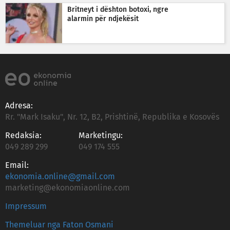
Britneyt i dështon botoxi, ngre
alarmin për ndjekësit
Adresa:
Rr. "Mark Isaku", Nr. 12, B2, Prishtinë, Republika e Kosovës
Redaksia:
Marketingu:
049 289 299
049 174 555
Email:
ekonomia.online@gmail.com
marketing@ekonomiaonline.com
Impressum
Themeluar nga Faton Osmani