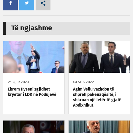
Të ngjashme
21 QER 2023 |
04 SHK 2022 |
Ekrem Hyseni zgjidhet
Agim Veliu vazhdon të
kryetar i LDK në Podujevë
shpreh pakënaqësitë, i
shkruan një letër të gjatë
Abdixhikut