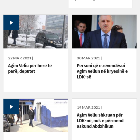
22 MAR 2021 |
30 MAR 2021 |
Agim Veliu për herë të
Personi që e zëvendësoi
parë, deputet
Agim Veliun në kryesinë e
LDK-së
19 MAR 2021 |
Agim Veliu shkruan për
LDK-në, nuk e përmend
askund Abdxhikun