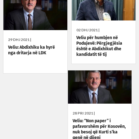
02 DHJ 2021 |
Veliu për humbjen në
29 DHJ 2021 |
Podujevë: Përgjegjësia
Veliu: Abdixhiku ka hyrë
është e Abdixhikut dhe
nga dritarja në LDK
kandidatit të tij
28 PRI 2021 |
Veliu: “Non paper” i
pafavorshëm për Kosovën,
nuk besoj që Kurti s’ka
qenë në dijeni