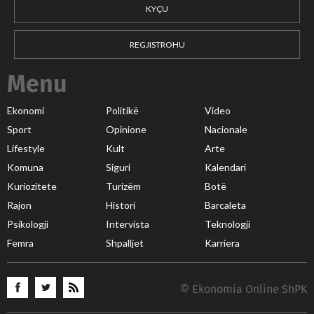
KYÇU
REGJISTROHU
Menu
Ekonomi
Politikë
Video
Sport
Opinione
Nacionale
Lifestyle
Kult
Arte
Komuna
Siguri
Kalendari
Kuriozitete
Turizëm
Botë
Rajon
Histori
Barcaleta
Psikologji
Intervista
Teknologji
Femra
Shpalljet
Karriera
© Ekonomia Online ShPK