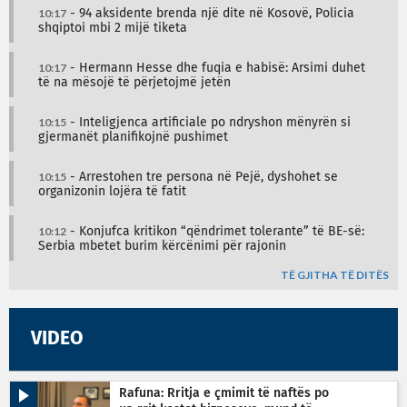
10:17
- 94 aksidente brenda një dite në Kosovë, Policia
shqiptoi mbi 2 mijë tiketa
10:17
- Hermann Hesse dhe fuqia e habisë: Arsimi duhet
të na mësojë të përjetojmë jetën
10:15
- Inteligjenca artificiale po ndryshon mënyrën si
gjermanët planifikojnë pushimet
10:15
- Arrestohen tre persona në Pejë, dyshohet se
organizonin lojëra të fatit
10:12
- Konjufca kritikon “qëndrimet tolerante” të BE-së:
Serbia mbetet burim kërcënimi për rajonin
TË GJITHA TË DITËS
VIDEO
Rafuna: Rritja e çmimit të naftës po