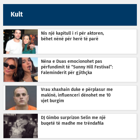
Kult
Nis një kapitull i ri për aktoren,
bëhet nënë për herë të parë
Nëna e Duas emocionohet pas
përfundimit të “Sunny Hill Festival”:
Faleminderit për gjithçka
Vrau xhaxhain duke e përplasur me
makinë, influenceri dënohet me 10
vjet burgim
DJ Gimbo surprizon Selin me një
buqetë të madhe me trëndafila