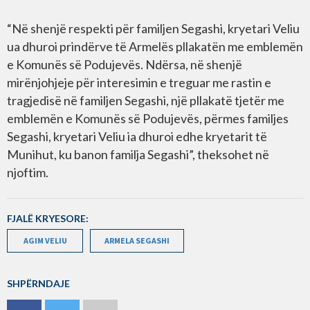
“Në shenjë respekti për familjen Segashi, kryetari Veliu
ua dhuroi prindërve të Armelës pllakatën me emblemën
e Komunës së Podujevës. Ndërsa, në shenjë
mirënjohjeje për interesimin e treguar me rastin e
tragjedisë në familjen Segashi, një pllakatë tjetër me
emblemën e Komunës së Podujevës, përmes familjes
Segashi, kryetari Veliu ia dhuroi edhe kryetarit të
Munihut, ku banon familja Segashi”, theksohet në
njoftim.
FJALË KRYESORE:
AGIM VELIU
ARMELA SEGASHI
SHPËRNDAJE