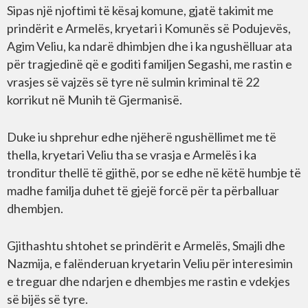
Sipas një njoftimi të kësaj komune, gjatë takimit me
prindërit e Armelës, kryetari i Komunës së Podujevës,
Agim Veliu, ka ndarë dhimbjen dhe i ka ngushëlluar ata
për tragjedinë që e goditi familjen Segashi, me rastin e
vrasjes së vajzës së tyre në sulmin kriminal të 22
korrikut në Munih të Gjermanisë.
Duke iu shprehur edhe njëherë ngushëllimet me të
thella, kryetari Veliu tha se vrasja e Armelës i ka
tronditur thellë të gjithë, por se edhe në këtë humbje të
madhe familja duhet të gjejë forcë për ta përballuar
dhembjen.
Gjithashtu shtohet se prindërit e Armelës, Smajli dhe
Nazmija, e falënderuan kryetarin Veliu për interesimin
e treguar dhe ndarjen e dhembjes me rastin e vdekjes
së bijës së tyre.