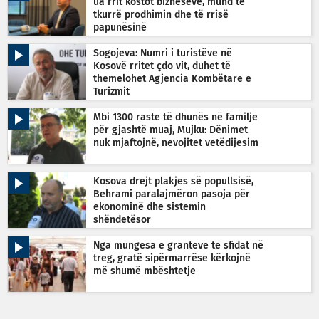
ua rrit kostot bizneseve, mund të
tkurrë prodhimin dhe të rrisë
papunësinë
Sogojeva: Numri i turistëve në
Kosovë rritet çdo vit, duhet të
themelohet Agjencia Kombëtare e
Turizmit
Mbi 1300 raste të dhunës në familje
për gjashtë muaj, Mujku: Dënimet
nuk mjaftojnë, nevojitet vetëdijesim
Kosova drejt plakjes së popullsisë,
Behrami paralajmëron pasoja për
ekonominë dhe sistemin
shëndetësor
Nga mungesa e granteve te sfidat në
treg, gratë sipërmarrëse kërkojnë
më shumë mbështetje