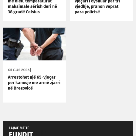
me diell, temperaturat
vjeçari i dyshuar për tri
maksimale sërish deri në
vjedhje, pranon veprat
38 gradë Celsius
para policisë
05 GUS 2026 |
Arrestohet një 65-vjeçar
për kanosje me armë zjarri
në Brezovicë
LAJME MË TË
FUNDIT