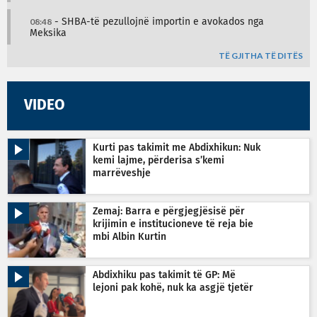
08:48
- SHBA-të pezullojnë importin e avokados nga
Meksika
TË GJITHA TË DITËS
VIDEO
Kurti pas takimit me Abdixhikun: Nuk
kemi lajme, përderisa s’kemi
marrëveshje
Zemaj: Barra e përgjegjësisë për
krijimin e institucioneve të reja bie
mbi Albin Kurtin
Abdixhiku pas takimit të GP: Më
lejoni pak kohë, nuk ka asgjë tjetër