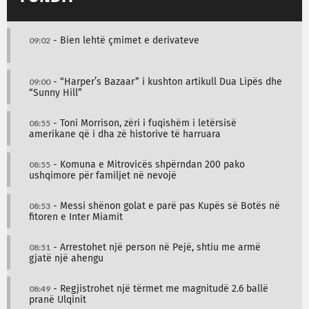
09:02
- Bien lehtë çmimet e derivateve
09:00
- “Harper’s Bazaar” i kushton artikull Dua Lipës dhe
“Sunny Hill”
08:55
- Toni Morrison, zëri i fuqishëm i letërsisë
amerikane që i dha zë historive të harruara
08:55
- Komuna e Mitrovicës shpërndan 200 pako
ushqimore për familjet në nevojë
08:53
- Messi shënon golat e parë pas Kupës së Botës në
fitoren e Inter Miamit
08:51
- Arrestohet një person në Pejë, shtiu me armë
gjatë një ahengu
08:49
- Regjistrohet një tërmet me magnitudë 2.6 ballë
pranë Ulqinit