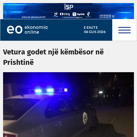
E ENJTE
06 GUS 2026
Vetura godet një këmbësor në
Prishtinë