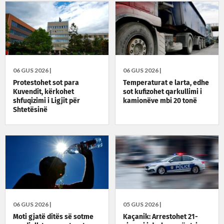
06 GUS 2026 |
06 GUS 2026 |
Protestohet sot para
Temperaturat e larta, edhe
Kuvendit, kërkohet
sot kufizohet qarkullimi i
shfuqizimi i Ligjit për
kamionëve mbi 20 tonë
Shtetësinë
06 GUS 2026 |
05 GUS 2026 |
Moti gjatë ditës së sotme
Kaçanik: Arrestohet 21-