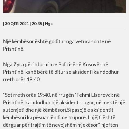
| 30 QER 2021 | 20:35 |
Nga
Një këmbësor është goditur nga vetura sonte në
Prishtinë.
Nga Zyra për informim e Policisë së Kosovës në
Prishtinë, kanë bërë të ditur se aksidenti ka ndodhur
rreth orës 19:40.
“Sot rreth orës 19:40, në rrugën ‘Fehmi Lladrovci; në
Prishtinë, ka ndodhur një aksident rrugor, në mes të një
automjeti dhe një këmbësori.Si pasojë e aksidentit
këmbësori ka pësuar lëndime trupore. I njëjti është
dërguar për trajtim të nevojshëm mjekësor”, njofton