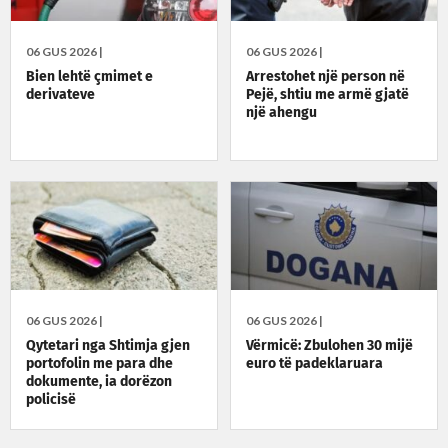
06 GUS 2026 |
06 GUS 2026 |
Bien lehtë çmimet e
Arrestohet një person në
derivateve
Pejë, shtiu me armë gjatë
një ahengu
06 GUS 2026 |
06 GUS 2026 |
Qytetari nga Shtimja gjen
Vërmicë: Zbulohen 30 mijë
portofolin me para dhe
euro të padeklaruara
dokumente, ia dorëzon
policisë