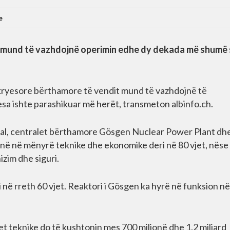
e
ë mund të vazhdojnë operimin edhe dy dekada më shumë 
 kryesore bërthamore të vendit mund të vazhdojnë të
esa ishte parashikuar më herët, transmeton albinfo.ch.
deral, centralet bërthamore Gösgen Nuclear Power Plant dh
në në mënyrë teknike dhe ekonomike deri në 80 vjet, nëse
zim dhe siguri.
i në rreth 60 vjet. Reaktori i Gösgen ka hyrë në funksion në
t teknike do të kushtonin mes 700 milionë dhe 1.2 miliard