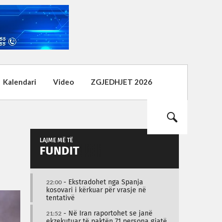
Kalendari
Video
ZGJEDHJET 2026
LAJME MË TË
FUNDIT
22:00
- Ekstradohet nga Spanja
kosovari i kërkuar për vrasje në
tentativë
21:52
- Në Iran raportohet se janë
ekzekutuar të paktën 71 persona gjatë