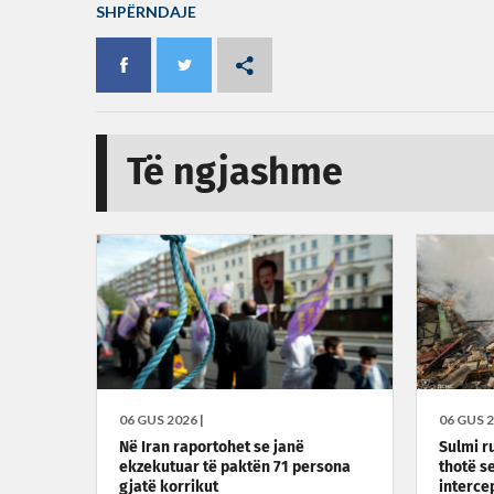
SHPËRNDAJE
Të ngjashme
06 GUS 2026 |
06 GUS 2
Në Iran raportohet se janë
Sulmi r
ekzekutuar të paktën 71 persona
thotë s
gjatë korrikut
interce