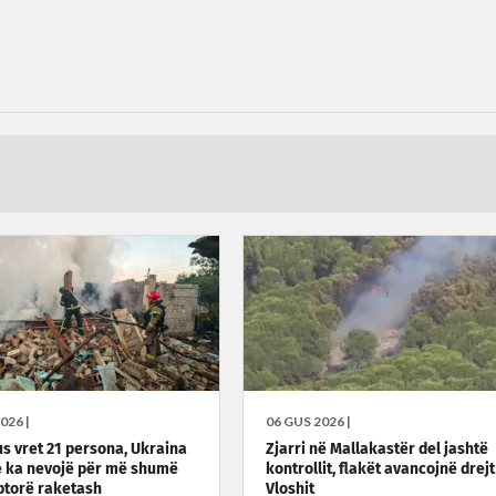
026 |
06 GUS 2026 |
us vret 21 persona, Ukraina
Zjarri në Mallakastër del jashtë
e ka nevojë për më shumë
kontrollit, flakët avancojnë drejt
ptorë raketash
Vloshit