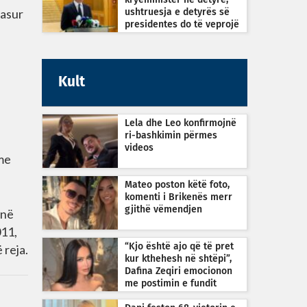
kryeministër në detyrë,
pasur
ushtruesja e detyrës së
presidentes do të veprojë
sipas Kushtetutës
Kult
Lela dhe Leo konfirmojnë
ri-bashkimin përmes
videos
hme
Mateo poston këtë foto,
komenti i Brikenës merr
gjithë vëmendjen
 në
011,
 reja.
“Kjo është ajo që të pret
kur kthehesh në shtëpi”,
Dafina Zeqiri emocionon
me postimin e fundit