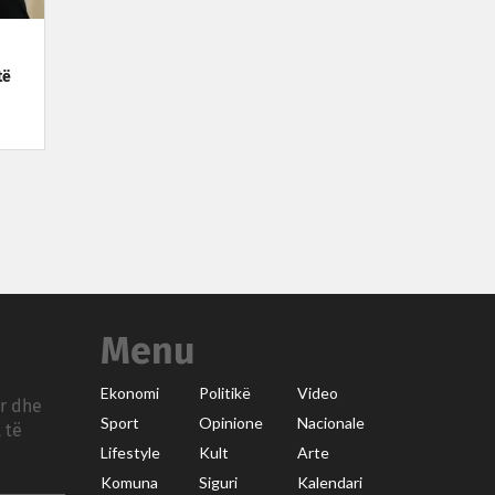
të
Menu
Ekonomi
Politikë
Video
ar dhe
Sport
Opinione
Nacionale
 të
Lifestyle
Kult
Arte
Komuna
Siguri
Kalendari