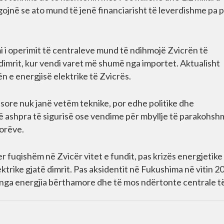
ojnë se ato mund të jenë financiarisht të leverdishme pa 
 i operimit të centraleve mund të ndihmojë Zvicrën të
imrit, kur vendi varet më shumë nga importet. Aktualisht
n e energjisë elektrike të Zvicrës.
esore nuk janë vetëm teknike, por edhe politike dhe
të ashpra të sigurisë ose vendime për mbyllje të parakohs
torëve.
 fuqishëm në Zvicër vitet e fundit, pas krizës energjetike
trike gjatë dimrit. Pas aksidentit në Fukushima në vitin 2
 nga energjia bërthamore dhe të mos ndërtonte centrale të