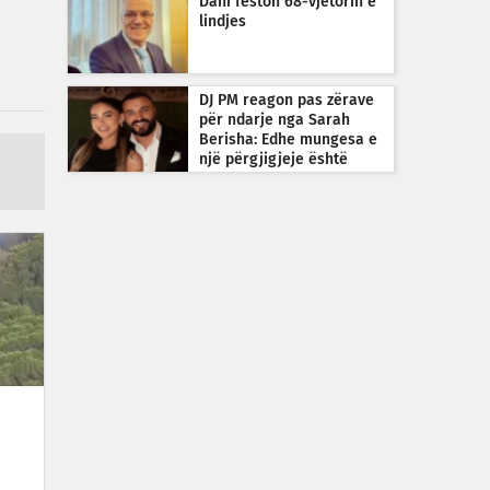
Dani feston 68-vjetorin e
lindjes
DJ PM reagon pas zërave
për ndarje nga Sarah
Berisha: Edhe mungesa e
një përgjigjeje është
përgjigje