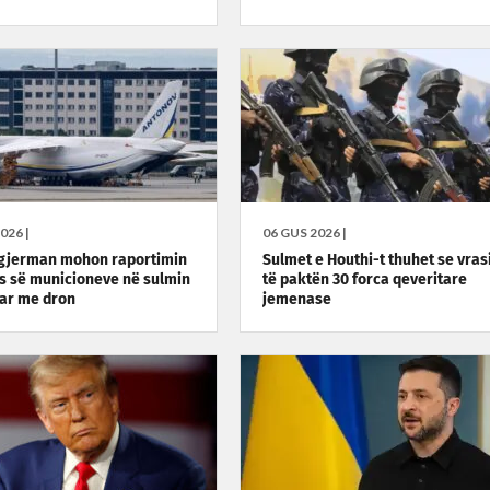
026 |
06 GUS 2026 |
 gjerman mohon raportimin
Sulmet e Houthi-t thuhet se vras
es së municioneve në sulmin
të paktën 30 forca qeveritare
ar me dron
jemenase