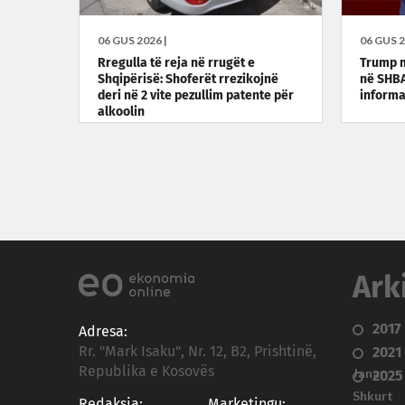
06 GUS 2026 |
06 GUS 2
Rregulla të reja në rrugët e
Trump 
Shqipërisë: Shoferët rrezikojnë
në SHBA
deri në 2 vite pezullim patente për
informa
alkoolin
Ark
2017
Adresa:
Rr. "Mark Isaku", Nr. 12, B2, Prishtinë,
2021
Republika e Kosovës
Janar
2025
Shkurt
Redaksia:
Marketingu: