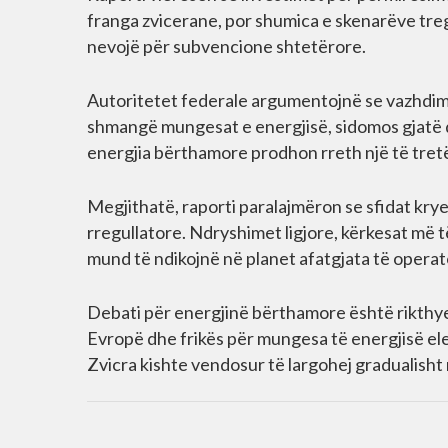
franga zvicerane, por shumica e skenarëve treg
nevojë për subvencione shtetërore.
Autoritetet federale argumentojnë se vazhdimi
shmangë mungesat e energjisë, sidomos gjatë d
energjia bërthamore prodhon rreth një të tretë
Megjithatë, raporti paralajmëron se sfidat kry
rregullatore. Ndryshimet ligjore, kërkesat më 
mund të ndikojnë në planet afatgjata të opera
Debati për energjinë bërthamore është rikthyer
Evropë dhe frikës për mungesa të energjisë elek
Zvicra kishte vendosur të largohej gradualisht