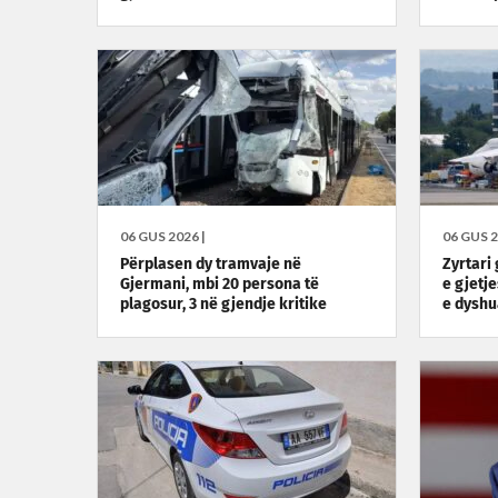
06 GUS 2026 |
06 GUS 2
Përplasen dy tramvaje në
Zyrtari
Gjermani, mbi 20 persona të
e gjetj
plagosur, 3 në gjendje kritike
e dyshu