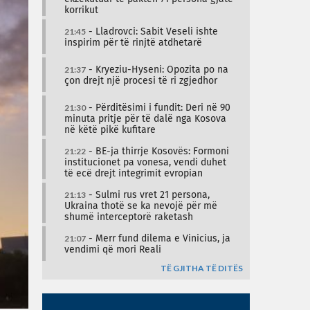
korrikut
21:45
- Lladrovci: Sabit Veseli ishte
inspirim për të rinjtë atdhetarë
21:37
- Kryeziu-Hyseni: Opozita po na
çon drejt një procesi të ri zgjedhor
21:30
- Përditësimi i fundit: Deri në 90
minuta pritje për të dalë nga Kosova
në këtë pikë kufitare
21:22
- BE-ja thirrje Kosovës: Formoni
institucionet pa vonesa, vendi duhet
të ecë drejt integrimit evropian
21:13
- Sulmi rus vret 21 persona,
Ukraina thotë se ka nevojë për më
shumë interceptorë raketash
21:07
- Merr fund dilema e Vinicius, ja
vendimi që mori Reali
TË GJITHA TË DITËS