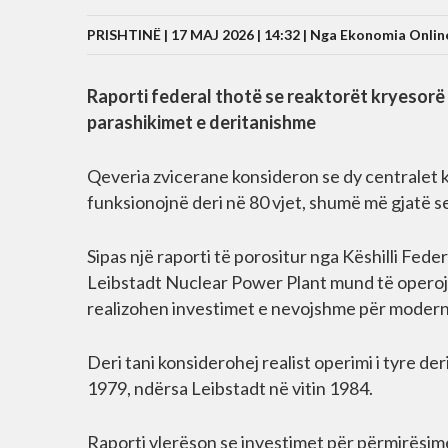
PRISHTINË | 17 MAJ 2026 | 14:32 |
Nga Ekonomia Onlin
Raporti federal thotë se reaktorët kryesor
parashikimet e deritanishme
Qeveria zvicerane konsideron se dy centralet
funksionojnë deri në 80 vjet, shumë më gjatë s
Sipas një raporti të porositur nga Këshilli Fe
Leibstadt Nuclear Power Plant mund të operoj
realizohen investimet e nevojshme për moderni
Deri tani konsiderohej realist operimi i tyre der
1979, ndërsa Leibstadt në vitin 1984.
Raporti vlerëson se investimet për përmirësime