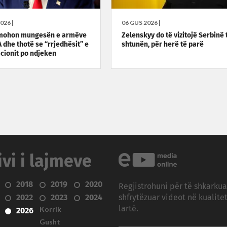
026 |
06 GUS 2026 |
mohon mungesën e armëve
Zelenskyy do të vizitojë Serbinë 
 dhe thotë se “rrjedhësit” e
shtunën, për herë të parë
cionit po ndjeken
ivi i lajmeve
2018
2019
2020
Regjistrohuni për të shkarku
2022
2023
2024
shfrytëzuar videot në kualitet
Korrik
lartë.
2026
Gusht