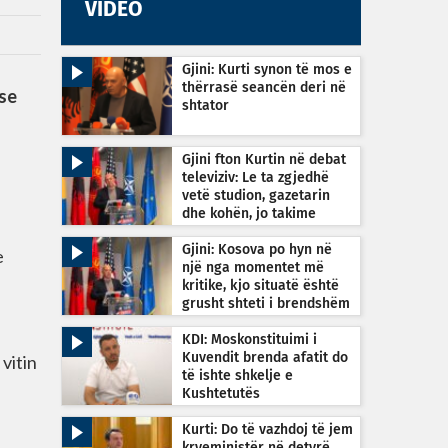
VIDEO
Gjini: Kurti synon të mos e
thërrasë seancën deri në
se
shtator
Gjini fton Kurtin në debat
televiziv: Le ta zgjedhë
vetë studion, gazetarin
dhe kohën, jo takime
private
Gjini: Kosova po hyn në
e
një nga momentet më
kritike, kjo situatë është
grusht shteti i brendshëm
KDI: Moskonstituimi i
 vitin
Kuvendit brenda afatit do
të ishte shkelje e
Kushtetutës
Kurti: Do të vazhdoj të jem