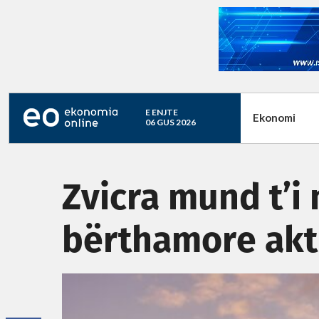
E ENJTE
Ekonomi
06 GUS 2026
Zvicra mund t’i
bërthamore akti