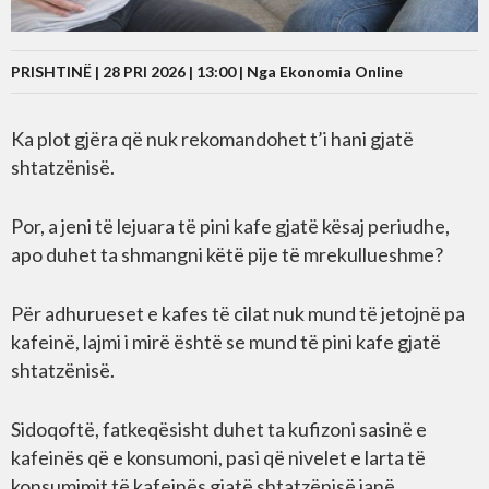
PRISHTINË | 28 PRI 2026 | 13:00 |
Nga Ekonomia Online
Ka plot gjëra që nuk rekomandohet t’i hani gjatë
shtatzënisë.
Por, a jeni të lejuara të pini kafe gjatë kësaj periudhe,
apo duhet ta shmangni këtë pije të mrekullueshme?
Për adhurueset e kafes të cilat nuk mund të jetojnë pa
kafeinë, lajmi i mirë është se mund të pini kafe gjatë
shtatzënisë.
Sidoqoftë, fatkeqësisht duhet ta kufizoni sasinë e
kafeinës që e konsumoni, pasi që nivelet e larta të
konsumimit të kafeinës gjatë shtatzënisë janë