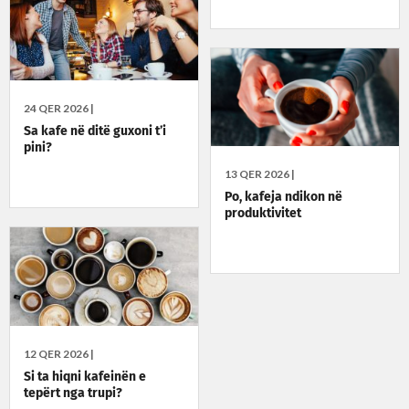
24 QER 2026 |
Sa kafe në ditë guxoni t’i
pini?
13 QER 2026 |
Po, kafeja ndikon në
produktivitet
12 QER 2026 |
Si ta hiqni kafeinën e
tepërt nga trupi?