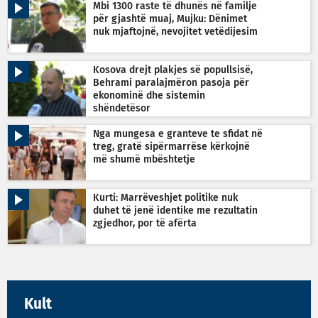
Mbi 1300 raste të dhunës në familje
për gjashtë muaj, Mujku: Dënimet
nuk mjaftojnë, nevojitet vetëdijesim
Kosova drejt plakjes së popullsisë,
Behrami paralajmëron pasoja për
ekonominë dhe sistemin
shëndetësor
Nga mungesa e granteve te sfidat në
treg, gratë sipërmarrëse kërkojnë
më shumë mbështetje
Kurti: Marrëveshjet politike nuk
duhet të jenë identike me rezultatin
zgjedhor, por të afërta
Kult