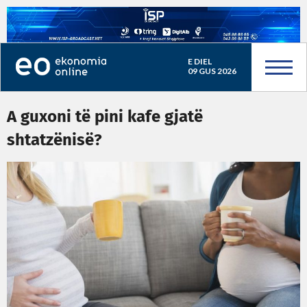
E DIEL
09 GUS 2026
A guxoni të pini kafe gjatë
shtatzënisë?