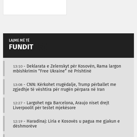
LAJME MË TË
FUNDIT
13:10
- Deklarata e Zelenskyt për Kosovën, Rama largon
mbishkrimin “Free Ukraine” në Prishtinë
13:08
- CNN: Kërkohet rrugëdalje, Trump përballet me
zgjedhje të vështira për rrugën përpara në Iran
12:27
- Largohet nga Barcelona, Araujo niset drejt
Liverpoolit për testet mjekësore
12:19
- Haradinaj: Liria e Kosovës u pagua me gjakun e
dëshmorëve