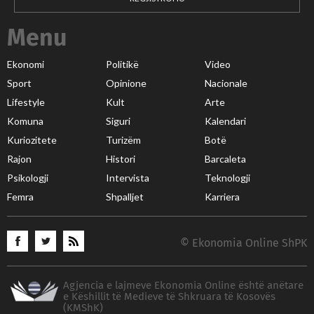
Menu
Ekonomi
Politikë
Video
Sport
Opinione
Nacionale
Lifestyle
Kult
Arte
Komuna
Siguri
Kalendari
Kuriozitete
Turizëm
Botë
Rajon
Histori
Barcaleta
Psikologji
Intervista
Teknologji
Femra
Shpalljet
Karriera
© Ekonomia Online ShPK
Agjencia e lajmeve Ekonomia Online është anëtare
e Këshillit të Medieve të Shkruara të Kosovës
(KMShK)