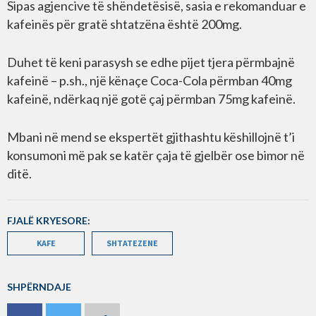
Sipas agjencive të shëndetësisë, sasia e rekomanduar e
kafeinës për gratë shtatzëna është 200mg.
Duhet të keni parasysh se edhe pijet tjera përmbajnë
kafeinë – p.sh., një kënaçe Coca-Cola përmban 40mg
kafeinë, ndërkaq një gotë çaj përmban 75mg kafeinë.
Mbani në mend se ekspertët gjithashtu këshillojnë t’i
konsumoni më pak se katër çaja të gjelbër ose bimor në
ditë.
FJALË KRYESORE:
KAFE
SHTATEZENE
SHPËRNDAJE