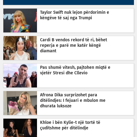
Taylor Swift nuk lejon përdorimin e
këngëve të saj nga Trumpi
Cardi B vendos rekord të ri, bëhet
reperja e parë me katër këngë
diamant
Pas shumë vitesh, pajtohen miqtë e
vjetër Stresi dhe Cllevio
Afrona Dika surprizohet para
ditëlindjes: I fejuari e mbulon me
dhurata luksoze
Khloe i bën Kylie-t një tortë të
çuditshme për ditëlindje