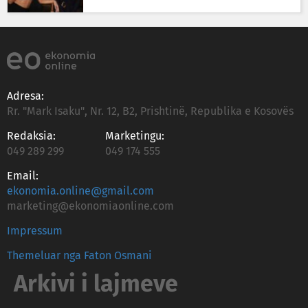
Adresa:
Rr. "Mark Isaku", Nr. 12, B2, Prishtinë, Republika e Kosovës
Redaksia:
Marketingu:
049 289 299
049 174 555
Email:
ekonomia.online@gmail.com
marketing@ekonomiaonline.com
Impressum
Themeluar nga Faton Osmani
Arkivi i lajmeve