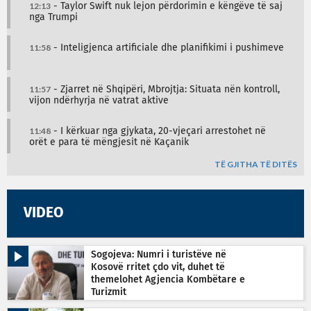
12:13
- Taylor Swift nuk lejon përdorimin e këngëve të saj
nga Trumpi
11:58
- Inteligjenca artificiale dhe planifikimi i pushimeve
11:57
- Zjarret në Shqipëri, Mbrojtja: Situata nën kontroll,
vijon ndërhyrja në vatrat aktive
11:48
- I kërkuar nga gjykata, 20-vjeçari arrestohet në
orët e para të mëngjesit në Kaçanik
TË GJITHA TË DITËS
VIDEO
Sogojeva: Numri i turistëve në
Kosovë rritet çdo vit, duhet të
themelohet Agjencia Kombëtare e
Turizmit