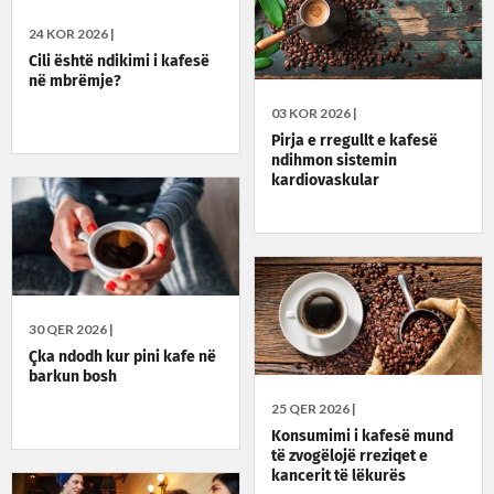
24 KOR 2026 |
Cili është ndikimi i kafesë
në mbrëmje?
03 KOR 2026 |
Pirja e rregullt e kafesë
ndihmon sistemin
kardiovaskular
30 QER 2026 |
Çka ndodh kur pini kafe në
barkun bosh
25 QER 2026 |
Konsumimi i kafesë mund
të zvogëlojë rreziqet e
kancerit të lëkurës