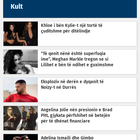
Kult
Khloe i bën Kylie-t një tortë të
çuditshme për ditëlindje
“Të qenit nënë është superfuqia
ime”, Meghan Markle tregon se si
Lilibet e bën të ndihet e guximshme
Eksploziv në derën e dyqanit të
Noizy-t në Durrës
Angelina Jolie nën presionin e Brad
Pitt, gjykata përfshihet në betejën
për të dhënat financiare
Adelina Ismaili dhe Gimbo