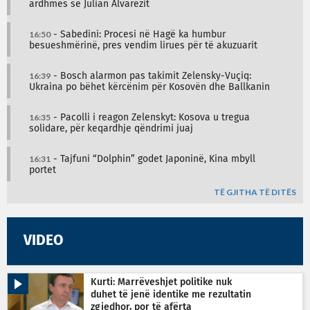
ardhmes së Julian Alvarezit
16:50
- Sabedini: Procesi në Hagë ka humbur
besueshmërinë, pres vendim lirues për të akuzuarit
16:39
- Bosch alarmon pas takimit Zelensky-Vuçiq:
Ukraina po bëhet kërcënim për Kosovën dhe Ballkanin
16:35
- Pacolli i reagon Zelenskyt: Kosova u tregua
solidare, për keqardhje qëndrimi juaj
16:31
- Tajfuni “Dolphin” godet Japoninë, Kina mbyll
portet
TË GJITHA TË DITËS
VIDEO
Kurti: Marrëveshjet politike nuk
duhet të jenë identike me rezultatin
zgjedhor, por të afërta