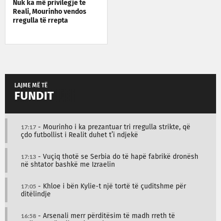
Nuk ka më privilegje te
Reali, Mourinho vendos
rregulla të rrepta
LAJME MË TË
FUNDIT
17:17
- Mourinho i ka prezantuar tri rregulla strikte, që
çdo futbollist i Realit duhet t’i ndjekë
17:13
- Vuçiq thotë se Serbia do të hapë fabrikë dronësh
në shtator bashkë me Izraelin
17:05
- Khloe i bën Kylie-t një tortë të çuditshme për
ditëlindje
16:58
- Arsenali merr përditësim të madh rreth të