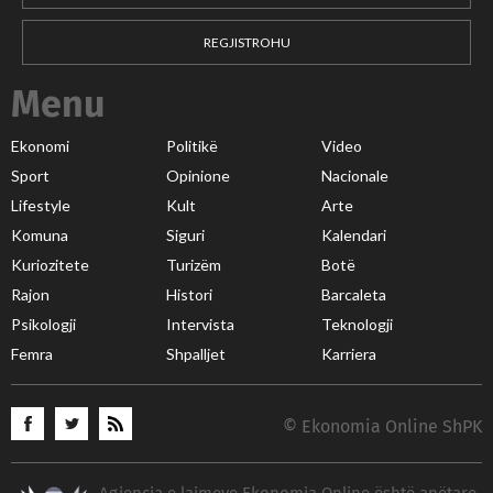
REGJISTROHU
Menu
Ekonomi
Politikë
Video
Sport
Opinione
Nacionale
Lifestyle
Kult
Arte
Komuna
Siguri
Kalendari
Kuriozitete
Turizëm
Botë
Rajon
Histori
Barcaleta
Psikologji
Intervista
Teknologji
Femra
Shpalljet
Karriera
© Ekonomia Online ShPK