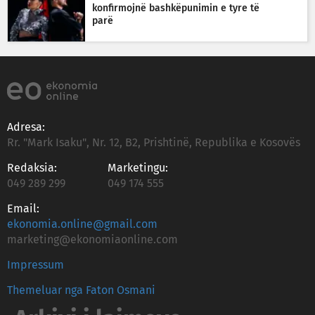
konfirmojnë bashkëpunimin e tyre të
parë
Adresa:
Rr. "Mark Isaku", Nr. 12, B2, Prishtinë, Republika e Kosovës
Redaksia:
Marketingu:
049 289 299
049 174 555
Email:
ekonomia.online@gmail.com
marketing@ekonomiaonline.com
Impressum
Themeluar nga Faton Osmani