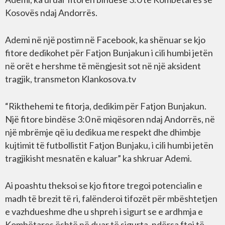
Kosovës ndaj Andorrës.
Ademi në një postim në Facebook, ka shënuar se kjo
fitore dedikohet për Fatjon Bunjakun i cili humbi jetën
në orët e hershme të mëngjesit sot në një aksident
tragjik, transmeton Klankosova.tv
“Rikthehemi te fitorja, dedikim për Fatjon Bunjakun.
Një fitore bindëse 3:0 në miqësoren ndaj Andorrës, në
një mbrëmje që iu dedikua me respekt dhe dhimbje
kujtimit të futbollistit Fatjon Bunjaku, i cili humbi jetën
tragjikisht mesnatën e kaluar” ka shkruar Ademi.
Ai poashtu theksoi se kjo fitore tregoi potencialin e
madh të brezit të ri, falënderoi tifozët për mbështetjen
e vazhdueshme dhe u shpreh i sigurt se e ardhmja e
Kombëtares është në duar të sigurta, ndërsa ftoi të