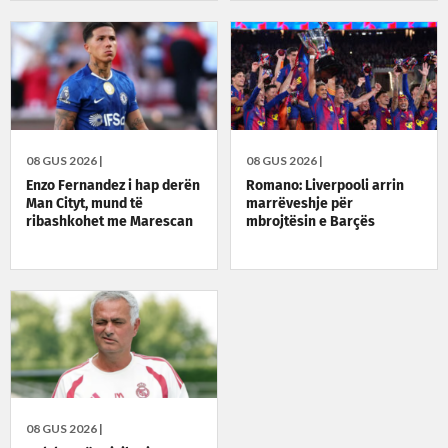
08 GUS 2026 |
08 GUS 2026 |
Enzo Fernandez i hap derën
Romano: Liverpooli arrin
Man Cityt, mund të
marrëveshje për
ribashkohet me Marescan
mbrojtësin e Barçës
08 GUS 2026 |