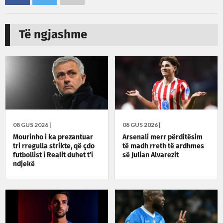
Të ngjashme
08 GUS 2026 |
08 GUS 2026 |
Mourinho i ka prezantuar
Arsenali merr përditësim
tri rregulla strikte, që çdo
të madh rreth të ardhmes
futbollist i Realit duhet t’i
së Julian Alvarezit
ndjekë