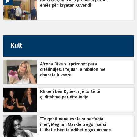
Kurti tregon pse s’propozoi përsëri
emër për kryetar Kuvendi
Kult
Afrona Dika surprizohet para
ditëlindjes: I fejuari e mbulon me
dhurata luksoze
Khloe i bën Kylie-t një tortë të
çuditshme për ditëlindje
“Të qenit nënë është superfuqia
ime”, Meghan Markle tregon se si
Lilibet e bën të ndihet e guximshme