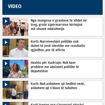
VIDEO
Nga mungesa e granteve te sfidat në
treg, gratë sipërmarrëse kërkojnë
më shumë mbështetje
Kurti: Marrëveshjet politike nuk
duhet të jenë identike me rezultatin
zgjedhor, por të afërta
Haxhiu për Kadriajn: Nuk kam
problem me aksionet politike të
deputetëve
Kurti: Nuk ankohem që hedhin vezë,
ankohem që s’duan të takohen