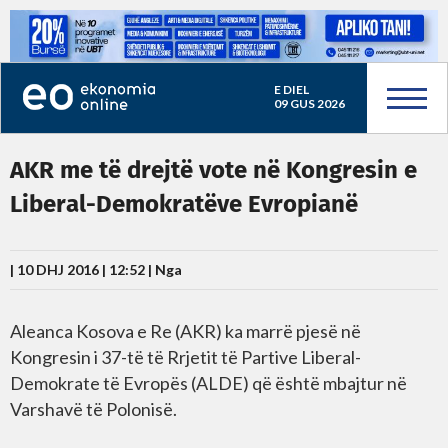
E DIEL
09 GUS 2026
AKR me të drejtë vote në Kongresin e
Liberal-Demokratëve Evropianë
| 10 DHJ 2016 | 12:52 |
Nga
Aleanca Kosova e Re (AKR) ka marrë pjesë në
Kongresin i 37-të të Rrjetit të Partive Liberal-
Demokrate të Evropës (ALDE) që është mbajtur në
Varshavë të Polonisë.