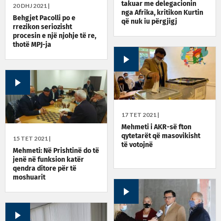
takuar me delegacionin
20 DHJ 2021 |
nga Afrika, kritikon Kurtin
Behgjet Pacolli po e
që nuk iu përgjigj
rrezikon seriozisht
procesin e një njohje të re,
thotë MPJ-ja
17 TET 2021 |
Mehmeti i AKR-së fton
qytetarët që masovikisht
15 TET 2021 |
të votojnë
Mehmeti: Në Prishtinë do të
jenë në funksion katër
qendra ditore për të
moshuarit