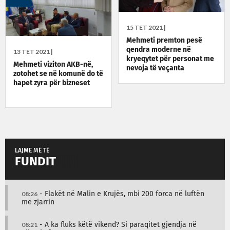
15 TET 2021 |
Mehmeti premton pesë
qendra moderne në
13 TET 2021 |
kryeqytet për personat me
Mehmeti viziton AKB-në,
nevoja të veçanta
zotohet se në komunë do të
hapet zyra për bizneset
LAJME MË TË
FUNDIT
08:26
- Flakët në Malin e Krujës, mbi 200 forca në luftën
me zjarrin
08:21
- A ka fluks këtë vikend? Si paraqitet gjendja në