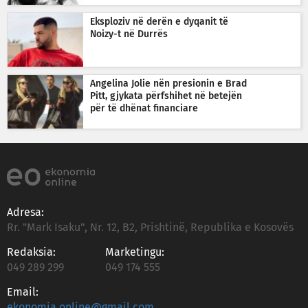
Eksploziv në derën e dyqanit të
Noizy-t në Durrës
Angelina Jolie nën presionin e Brad
Pitt, gjykata përfshihet në betejën
për të dhënat financiare
Adresa:
Rr. "Mark Isaku", Nr. 12, B2, Prishtinë, Republika e Kosovës
Redaksia:
Marketingu:
049 289 299
049 174 555
Email:
ekonomia.online@gmail.com