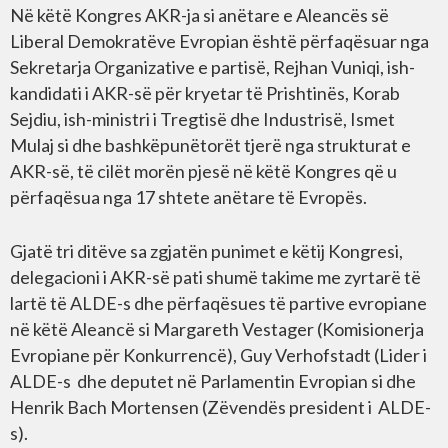
Në këtë Kongres AKR-ja si anëtare e Aleancës së
Liberal Demokratëve Evropian është përfaqësuar nga
Sekretarja Organizative e partisë, Rejhan Vuniqi, ish-
kandidati i AKR-së për kryetar të Prishtinës, Korab
Sejdiu, ish-ministri i Tregtisë dhe Industrisë, Ismet
Mulaj si dhe bashkëpunëtorët tjerë nga strukturat e
AKR-së, të cilët morën pjesë në këtë Kongres që u
përfaqësua nga 17 shtete anëtare të Evropës.
Gjatë tri ditëve sa zgjatën punimet e këtij Kongresi,
delegacioni i AKR-së pati shumë takime me zyrtarë të
lartë të ALDE-s dhe përfaqësues të partive evropiane
në këtë Aleancë si Margareth Vestager (Komisionerja
Evropiane për Konkurrencë), Guy Verhofstadt (Lider i
ALDE-s dhe deputet në Parlamentin Evropian si dhe
Henrik Bach Mortensen (Zëvendës president i ALDE-
s).