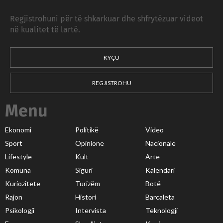
Regjistrohuni për të shkarkuar dhe shfrytëzuar videot
në kualitet të lartë.
KYÇU
REGJISTROHU
Menu
Ekonomi
Politikë
Video
Sport
Opinione
Nacionale
Lifestyle
Kult
Arte
Komuna
Siguri
Kalendari
Kuriozitete
Turizëm
Botë
Rajon
Histori
Barcaleta
Psikologji
Intervista
Teknologji