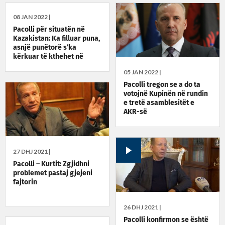
08 JAN 2022 |
Pacolli për situatën në
Kazakistan: Ka filluar puna,
asnjë punëtorë s’ka
kërkuar të kthehet në
vendlindje
05 JAN 2022 |
Pacolli tregon se a do ta
votojnë Kupinën në rundin
e tretë asamblesitët e
AKR-së
27 DHJ 2021 |
Pacolli – Kurtit: Zgjidhni
problemet pastaj gjejeni
fajtorin
26 DHJ 2021 |
Pacolli konfirmon se është