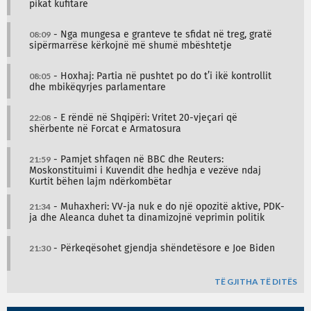
pikat kufitare
08:09
- Nga mungesa e granteve te sfidat në treg, gratë
sipërmarrëse kërkojnë më shumë mbështetje
08:05
- Hoxhaj: Partia në pushtet po do t’i ikë kontrollit
dhe mbikëqyrjes parlamentare
22:08
- E rëndë në Shqipëri: Vritet 20-vjeçari që
shërbente në Forcat e Armatosura
21:59
- Pamjet shfaqen në BBC dhe Reuters:
Moskonstituimi i Kuvendit dhe hedhja e vezëve ndaj
Kurtit bëhen lajm ndërkombëtar
21:34
- Muhaxheri: VV-ja nuk e do një opozitë aktive, PDK-
ja dhe Aleanca duhet ta dinamizojnë veprimin politik
21:30
- Përkeqësohet gjendja shëndetësore e Joe Biden
TË GJITHA TË DITËS