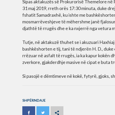
Sipas aktakuzës së Prokurorisë Themelore në Pr
31 maj 2019, rreth orës 17:30 minuta, duke dre
fshatit Samadraxhë, ku ishte me bashkëshorten e
mosmarrëveshjeve të mëhershme janë fjalosur, e
djathtë të rrugës dhe e ka nxjerrë nga vetura 
Tutje, në aktakuzë thuhet se i akuzuari Haxhiaj p
bashkëshorten e tij, tani të ndjerën H. D., duke 
rrëzuar në asfalt të rrugës, ia ka kapur kokën d
zverkore, gjakderdhje masive në cipat e buta tr
Si pasojë e dëmtimeve në kokë, fytyrë, gjoks, s
SHPËRNDAJE