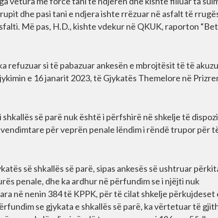
ga vetura me forcë tani të ndjerën dhe kishte filluar ta sul
rupit dhe pasi tani e ndjera ishte rrëzuar në asfalt të rrugës
asfalti. Më pas, H.D., kishte vdekur në QKUK, raporton “Bet
 ka refuzuar si të pabazuar ankesën e mbrojtësit të të akuzu
jykimin e 16 janarit 2023, të Gjykatës Themelore në Prizre
 shkallës së parë nuk është i përfshirë në shkelje të dispoz
 vendimtare për veprën penale lëndim i rëndë trupor për të 
ykatës së shkallës së parë, sipas ankesës së ushtruar përkit
rës penale, dhe ka ardhur në përfundim se i njëjti nuk
ara në nenin 384 të KPPK, për të cilat shkelje përkujdeset
ërfundim se gjykata e shkallës së parë, ka vërtetuar të gjit