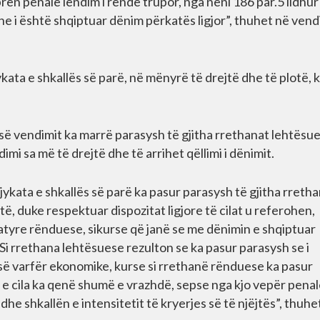
prën penale lëndim i rëndë trupor, nga neni 186 par.5 lidhu
 dhe i është shqiptuar dënim përkatës ligjor”, thuhet në ven
kata e shkallës së parë, në mënyrë të drejtë dhe të plotë, 
es së vendimit ka marrë parasysh të gjitha rrethanat lehtësu
mi sa më të drejtë dhe të arrihet qëllimi i dënimit.
jykata e shkallës së parë ka pasur parasysh të gjitha rreth
ë, duke respektuar dispozitat ligjore të cilat u referohen,
atyre rënduese, sikurse që janë se me dënimin e shqiptuar
t. Si rrethana lehtësuese rezulton se ka pasur parasysh se i
s së varfër ekonomike, kurse si rrethanë rënduese ka pasur
e cila ka qenë shumë e vrazhdë, sepse nga kjo vepër penal
dhe shkallën e intensitetit të kryerjes së të njëjtës”, thuhe