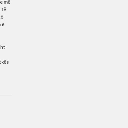
se më
 të
të
n e
sht
ockës