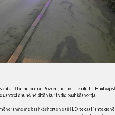
ykatës Themelore në Prizren, përmes së cilit Ilir Haxhiaj i
 ushtroi dhunë në ditën kur i vdiq bashkëshortja.
mëhershme me bashkëshorten e tij H.D, teksa kishte qenë