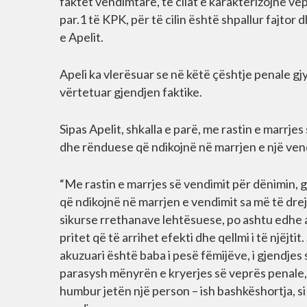
faktet vendimtare, të cilat e karakterizojnë ve
par.1 të KPK, për të cilin është shpallur fajtor
e Apelit.
Apeli ka vlerësuar se në këtë çështje penale gjy
vërtetuar gjendjen faktike.
Sipas Apelit, shkalla e parë, me rastin e marrj
dhe rënduese që ndikojnë në marrjen e një vendi
“Me rastin e marrjes së vendimit për dënimin, g
që ndikojnë në marrjen e vendimit sa më të drejt
sikurse rrethanave lehtësuese, po ashtu edhe 
pritet që të arrihet efekti dhe qellmi i të njëjti
akuzuari është baba i pesë fëmijëve, i gjendje
parasysh mënyrën e kryerjes së veprës penale, 
humbur jetën një person – ish bashkëshortja, si 