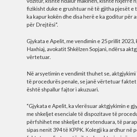
vozitur, kishte ndalur makinën, kishte nxjerrë n
fizikisht duke e grushtuar në të gjitha pjesët e t
ka kapur kokën dhe disa herë e ka goditur për 
për Drejtësi”.
Gjykata e Apelit, me vendimin e 25 prillit 2023,
Haxhiaj, avokatit Shkëlzen Sopjani, ndërsa aktg
vërtetuar.
Në arsyetimin e vendimit thuhet se, aktgjykimi i
të procedurës penale, se janë vërtetuar faktet
është shpallur fajtor i akuzuari.
“Gjykata e Apelit, ka vlerësuar aktgjykimin e gj
me shkeljet esenciale të dispozitave të procedu
përfshihet me shkeljet e pretenduara, të parap
sipas nenit 394 të KPPK. Kolegji ka ardhur në p