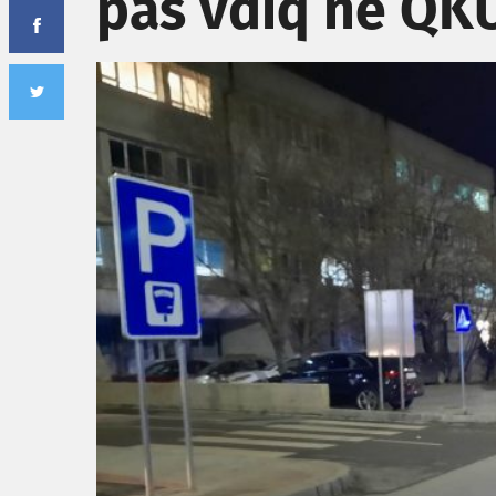
pas vdiq në QK