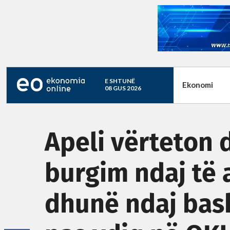
E SHTUNË
Ekonomi
08 GUS 2026
Apeli vërteton 
burgim ndaj të 
dhunë ndaj bas