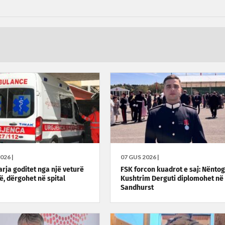
026 |
07 GUS 2026 |
arja goditet nga një veturë
FSK forcon kuadrot e saj: Nënto
ë, dërgohet në spital
Kushtrim Derguti diplomohet në
Sandhurst