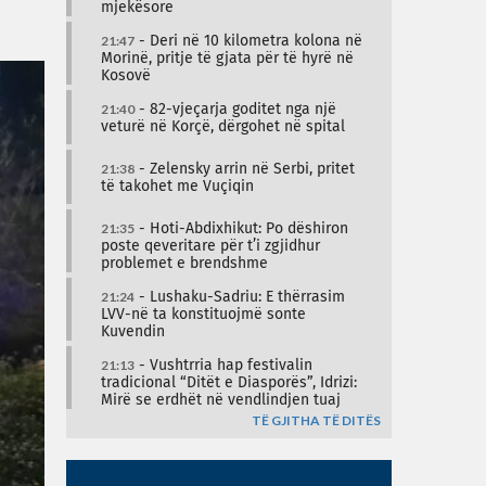
mjekësore
21:47
- Deri në 10 kilometra kolona në
Morinë, pritje të gjata për të hyrë në
Kosovë
21:40
- 82-vjeçarja goditet nga një
veturë në Korçë, dërgohet në spital
21:38
- Zelensky arrin në Serbi, pritet
të takohet me Vuçiqin
21:35
- Hoti-Abdixhikut: Po dëshiron
poste qeveritare për t’i zgjidhur
problemet e brendshme
21:24
- Lushaku-Sadriu: E thërrasim
LVV-në ta konstituojmë sonte
Kuvendin
21:13
- Vushtrria hap festivalin
tradicional “Ditët e Diasporës”, Idrizi:
Mirë se erdhët në vendlindjen tuaj
TË GJITHA TË DITËS