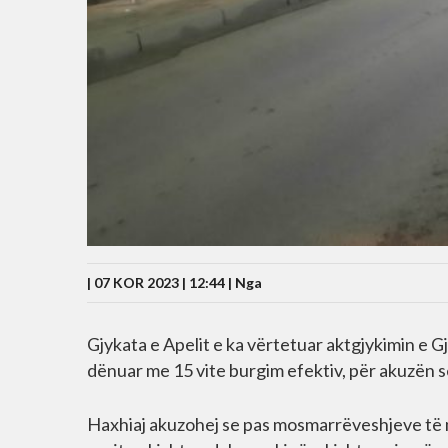
| 07 KOR 2023 | 12:44 |
Nga
Gjykata e Apelit e ka vërtetuar aktgjykimin e Gj
dënuar me 15 vite burgim efektiv, për akuzën se
Haxhiaj akuzohej se pas mosmarrëveshjeve të 