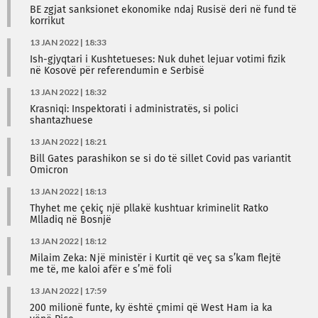
BE zgjat sanksionet ekonomike ndaj Rusisë deri në fund të
korrikut
13 JAN 2022 | 18:33
Ish-gjyqtari i Kushtetueses: Nuk duhet lejuar votimi fizik
në Kosovë për referendumin e Serbisë
13 JAN 2022 | 18:32
Krasniqi: Inspektorati i administratës, si polici
shantazhuese
13 JAN 2022 | 18:21
Bill Gates parashikon se si do të sillet Covid pas variantit
Omicron
13 JAN 2022 | 18:13
Thyhet me çekiç një pllakë kushtuar kriminelit Ratko
Mlladiq në Bosnjë
13 JAN 2022 | 18:12
Milaim Zeka: Një ministër i Kurtit që veç sa s’kam flejtë
me të, me kaloi afër e s’më foli
13 JAN 2022 | 17:59
200 milionë funte, ky është çmimi që West Ham ia ka