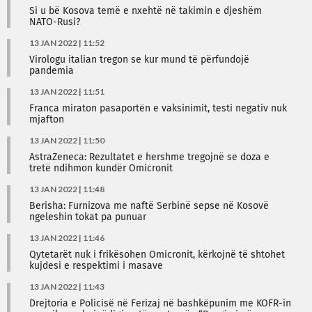
Si u bë Kosova temë e nxehtë në takimin e djeshëm
NATO-Rusi?
13 JAN 2022 | 11:52
Virologu italian tregon se kur mund të përfundojë
pandemia
13 JAN 2022 | 11:51
Franca miraton pasaportën e vaksinimit, testi negativ nuk
mjafton
13 JAN 2022 | 11:50
AstraZeneca: Rezultatet e hershme tregojnë se doza e
tretë ndihmon kundër Omicronit
13 JAN 2022 | 11:48
Berisha: Furnizova me naftë Serbinë sepse në Kosovë
ngeleshin tokat pa punuar
13 JAN 2022 | 11:46
Qytetarët nuk i frikësohen Omicronit, kërkojnë të shtohet
kujdesi e respektimi i masave
13 JAN 2022 | 11:43
Drejtoria e Policisë në Ferizaj në bashkëpunim me KOFR-in