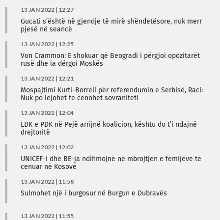
13 JAN 2022 | 12:27
Gucati s’është në gjendje të mirë shëndetësore, nuk merr
pjesë në seancë
13 JAN 2022 | 12:25
Von Crammon: E shokuar që Beogradi i përgjoi opozitarët
rusë dhe ia dërgoi Moskës
13 JAN 2022 | 12:21
Mospajtimi Kurti-Borrell për referendumin e Serbisë, Raci:
Nuk po lejohet të cenohet sovraniteti
13 JAN 2022 | 12:04
LDK e PDK në Pejë arrijnë koalicion, kështu do t’i ndajnë
drejtoritë
13 JAN 2022 | 12:02
UNICEF-i dhe BE-ja ndihmojnë në mbrojtjen e fëmijëve të
cenuar në Kosovë
13 JAN 2022 | 11:58
Sulmohet një i burgosur në Burgun e Dubravës
13 JAN 2022 | 11:55