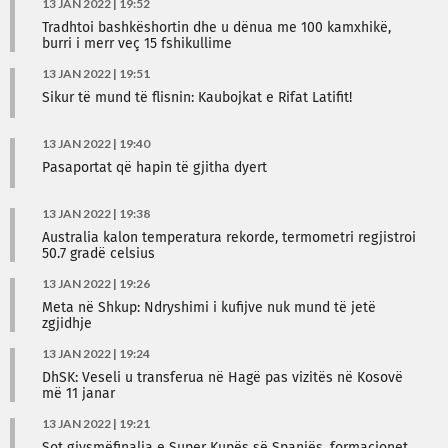
13 JAN 2022 | 19:52
Tradhtoi bashkëshortin dhe u dënua me 100 kamxhikë,
burri i merr veç 15 fshikullime
13 JAN 2022 | 19:51
Sikur të mund të flisnin: Kaubojkat e Rifat Latifit!
13 JAN 2022 | 19:40
Pasaportat që hapin të gjitha dyert
13 JAN 2022 | 19:38
Australia kalon temperatura rekorde, termometri regjistroi
50.7 gradë celsius
13 JAN 2022 | 19:26
Meta në Shkup: Ndryshimi i kufijve nuk mund të jetë
zgjidhje
13 JAN 2022 | 19:24
DhSK: Veseli u transferua në Hagë pas vizitës në Kosovë
më 11 janar
13 JAN 2022 | 19:21