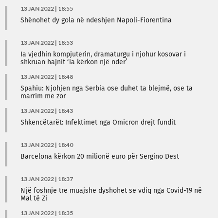
13 JAN 2022 | 18:55
Shënohet dy gola në ndeshjen Napoli-Fiorentina
13 JAN 2022 | 18:53
Ia vjedhin kompjuterin, dramaturgu i njohur kosovar i
shkruan hajnit ‘ia kërkon një nder’
13 JAN 2022 | 18:48
Spahiu: Njohjen nga Serbia ose duhet ta blejmë, ose ta
marrim me zor
13 JAN 2022 | 18:43
Shkencëtarët: Infektimet nga Omicron drejt fundit
13 JAN 2022 | 18:40
Barcelona kërkon 20 milionë euro për Sergino Dest
13 JAN 2022 | 18:37
Një foshnje tre muajshe dyshohet se vdiq nga Covid-19 në
Mal të Zi
13 JAN 2022 | 18:35