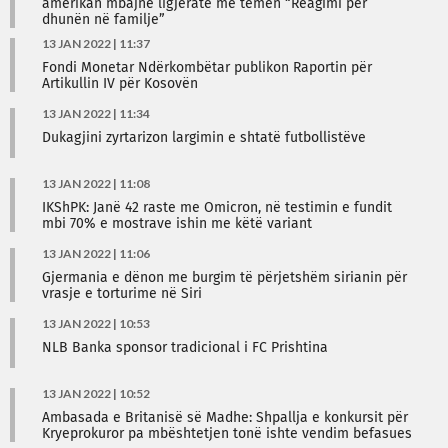
amerikan mbajnë ligjeratë me temën “Reagimi për
dhunën në familje”
13 JAN 2022 | 11:37
Fondi Monetar Ndërkombëtar publikon Raportin për
Artikullin IV për Kosovën
13 JAN 2022 | 11:34
Dukagjini zyrtarizon largimin e shtatë futbollistëve
13 JAN 2022 | 11:08
IKShPK: Janë 42 raste me Omicron, në testimin e fundit
mbi 70% e mostrave ishin me këtë variant
13 JAN 2022 | 11:06
Gjermania e dënon me burgim të përjetshëm sirianin për
vrasje e torturime në Siri
13 JAN 2022 | 10:53
NLB Banka sponsor tradicional i FC Prishtina
13 JAN 2022 | 10:52
Ambasada e Britanisë së Madhe: Shpallja e konkursit për
Kryeprokuror pa mbështetjen tonë ishte vendim befasues