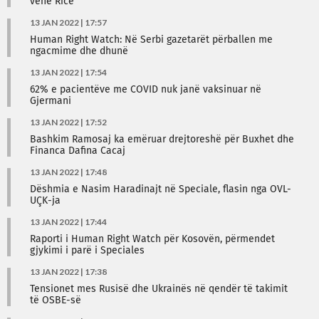
vënë Rice
13 JAN 2022 | 17:57
Human Right Watch: Në Serbi gazetarët përballen me
ngacmime dhe dhunë
13 JAN 2022 | 17:54
62% e pacientëve me COVID nuk janë vaksinuar në
Gjermani
13 JAN 2022 | 17:52
Bashkim Ramosaj ka emëruar drejtoreshë për Buxhet dhe
Financa Dafina Cacaj
13 JAN 2022 | 17:48
Dëshmia e Nasim Haradinajt në Speciale, flasin nga OVL-
UÇK-ja
13 JAN 2022 | 17:44
Raporti i Human Right Watch për Kosovën, përmendet
gjykimi i parë i Speciales
13 JAN 2022 | 17:38
Tensionet mes Rusisë dhe Ukrainës në qendër të takimit
të OSBE-së