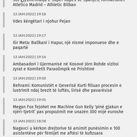
Sot gjysmëfinalja e Super Kupës së Spanjës, formacionet
Atletico Madrid – Athletic Bilbao
13 JAN 2022 | 19:18
Vdes këngëtari i njohur Pejan
13 JAN 2022 | 19:17
Ilir Meta: Ballkani i Hapur, një nismë imponuese dhe e
paqartë
13 JAN 2022 | 19:16
Ambasadori i Gjermanisë në Kosovë Jörn Rohde vizitoi
zyrat e Komitetit Paraolimpik në Prishtinë
13 JAN 2022 | 19:03
Behrami: Komunistët e Qeverisë Kurti filluan procesin e
lustrimit ndaj brezit të luftës, lirisë dhe pavarësisë
13 JAN 2022 | 19:01
Megan Fox fejohet me Machine Gun Kelly ‘pinë gjakun e
njëri-tjetrit’ pas propozimit me unazën 300 mijë euroshe
13 JAN 2022 | 18:58
​Nagavci u kërkon drejtorive të arsimit punësimin e 100
asistentëve për fëmijët me aftësi të kufizuara