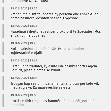
tensioneve NATO – Rusi
13 JAN 2022 | 13:28
Rrahën me bisht të lopatës dy persona dhe i shkaktuan
dëme pasurore, dështon seanca gjyqësore
13 JAN 2022 | 13:23
Haradinaj i drejtohet ashpër prokurorit të Speciales: Mos
e luaj rolin e budallës
13 JAN 2022 | 13:20
Nuk u vaksinua kundër Covid-19, babai humbet
kujdestarinë e djalit
13 JAN 2022 | 13:18
E rrahu dhe tradhtoi, ky është ish-bashkëshorti i Arjola
Demirit, pjesë e botës së krimit
13 JAN 2022 | 13:07
Erdogan hap sesionin parlamentar shqiptar për këtë vit,
mediat greke: Ka marrëveshje sekrete
13 JAN 2022 | 13:05
Gruaja e Ilirit tregon dy banorët që do t’i dërgonte në
nominim