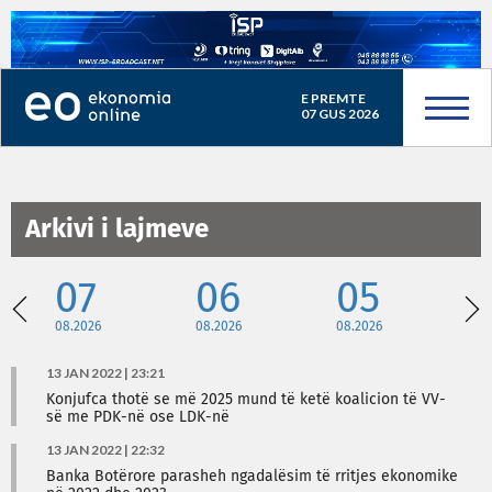
E PREMTE
07 GUS 2026
Arkivi i lajmeve
07
06
05
08.2026
08.2026
08.2026
08
13 JAN 2022 | 23:21
Konjufca thotë se më 2025 mund të ketë koalicion të VV-
së me PDK-në ose LDK-në
13 JAN 2022 | 22:32
Banka Botërore parasheh ngadalësim të rritjes ekonomike