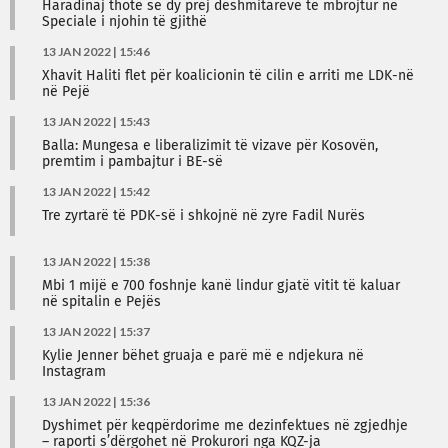
Haradinaj thotë se dy prej dëshmitarëve të mbrojtur në
Speciale i njohin të gjithë
13 JAN 2022 | 15:46
Xhavit Haliti flet për koalicionin të cilin e arriti me LDK-në
në Pejë
13 JAN 2022 | 15:43
Balla: Mungesa e liberalizimit të vizave për Kosovën,
premtim i pambajtur i BE-së
13 JAN 2022 | 15:42
Tre zyrtarë të PDK-së i shkojnë në zyre Fadil Nurës
13 JAN 2022 | 15:38
Mbi 1 mijë e 700 foshnje kanë lindur gjatë vitit të kaluar
në spitalin e Pejës
13 JAN 2022 | 15:37
Kylie Jenner bëhet gruaja e parë më e ndjekura në
Instagram
13 JAN 2022 | 15:36
Dyshimet për keqpërdorime me dezinfektues në zgjedhje
– raporti s’dërgohet në Prokurori nga KQZ-ja