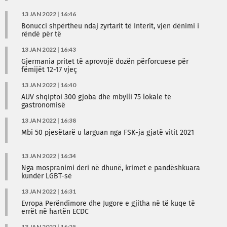
13 JAN 2022 | 16:46
Bonucci shpërtheu ndaj zyrtarit të Interit, vjen dënimi i
rëndë për të
13 JAN 2022 | 16:43
Gjermania pritet të aprovojë dozën përforcuese për
fëmijët 12-17 vjeç
13 JAN 2022 | 16:40
AUV shqiptoi 300 gjoba dhe mbylli 75 lokale të
gastronomisë
13 JAN 2022 | 16:38
Mbi 50 pjesëtarë u larguan nga FSK-ja gjatë vitit 2021
13 JAN 2022 | 16:34
Nga mospranimi deri në dhunë, krimet e pandëshkuara
kundër LGBT-së
13 JAN 2022 | 16:31
Evropa Perëndimore dhe Jugore e gjitha në të kuqe të
errët në hartën ECDC
13 JAN 2022 | 16:25