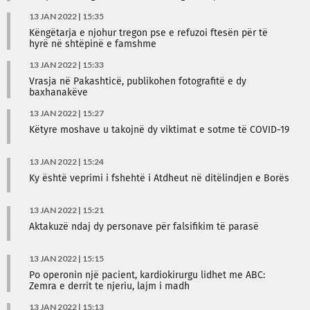
13 JAN 2022 | 15:35
Këngëtarja e njohur tregon pse e refuzoi ftesën për të
hyrë në shtëpinë e famshme
13 JAN 2022 | 15:33
Vrasja në Pakashticë, publikohen fotografitë e dy
baxhanakëve
13 JAN 2022 | 15:27
Këtyre moshave u takojnë dy viktimat e sotme të COVID-19
13 JAN 2022 | 15:24
Ky është veprimi i fshehtë i Atdheut në ditëlindjen e Borës
13 JAN 2022 | 15:21
Aktakuzë ndaj dy personave për falsifikim të parasë
13 JAN 2022 | 15:15
Po operonin një pacient, kardiokirurgu lidhet me ABC:
Zemra e derrit te njeriu, lajm i madh
13 JAN 2022 | 15:13