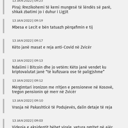
13 JAN 2022 | 09:25
Piraj: Rrezikohemi të kemi mungesë të lëndës së parë,
shkak zbatimi jo i duhur i Ligjit
13 JAN 2022 | 09:19
Mbesa e Lecit e bën tatuazh përqafimin e tij
13 JAN 2022 | 09:17
Këto janë masat e reja anti-Covid në Zvicër
13 JAN 2022 | 09:13
Ndalimi i Bitcoin dhe jo vetëm: Këto janë vendet ku
kriptovalutat janë “të kufizuara ose të paligjshme”
13 JAN 2022 | 09:12
Mërgimtari ironizon me rritjen e pensioneve në Kosovë,
tregon pensionin që merr në Zvicër
13 JAN 2022 | 09:10
Vrasja në Pakashticë të Podujevës, dalin detaje të reja
13 JAN 2022 | 09:03
Videoja e aksidentit bëhet virale, vetura ngritet në ajër