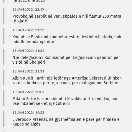
në 2022 dhe 2023
13 JAN 2022 | 22:17
Provokojnë serbët në veri, shpalosin një flamur 250 metra
të gjatë
13 JAN 2022 | 21:55
Konjufca: Bashkimi kombëtar është destinim historik, nuk
ndodh brenda një dite
13 JAN 2022 | 21:32
Një delegacion i Komisionit për Legjislacion qëndron për
vizitë në Shqipëri
13 JAN 2022 | 21:31
Albin Kurtit i arrin një letër nga Amerika: Sekretari Blinken
ka disa kërkesa për të, veçmas për dialogun me Serbinë
13 JAN 2022 | 20:02
Milaim Zeka: Ish-presidenti i Kazakistanit ka vdekur, por
pse mbahet sekret një zot e di
13 JAN 2022 | 19:53
Liverpool- Arsenal, në gjysmëfinalen e parë për finalen e
Kupës së Ligës