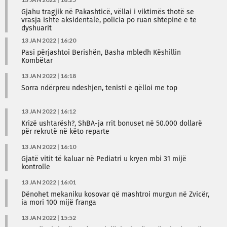
Gjahu tragjik në Pakashticë, vëllai i viktimës thotë se
vrasja ishte aksidentale, policia po ruan shtëpinë e të
dyshuarit
13 JAN 2022 | 16:20
Pasi përjashtoi Berishën, Basha mbledh Këshillin
Kombëtar
13 JAN 2022 | 16:18
Sorra ndërpreu ndeshjen, tenisti e qëlloi me top
13 JAN 2022 | 16:12
Krizë ushtarësh?, ShBA-ja rrit bonuset në 50.000 dollarë
për rekrutë në këto reparte
13 JAN 2022 | 16:10
Gjatë vitit të kaluar në Pediatri u kryen mbi 31 mijë
kontrolle
13 JAN 2022 | 16:01
Dënohet mekaniku kosovar që mashtroi murgun në Zvicër,
ia mori 100 mijë franga
13 JAN 2022 | 15:52