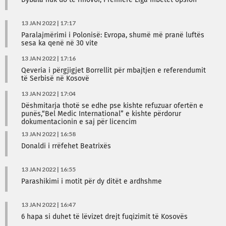
Dybala nuk do të rinovoi, Premierë Liga mbetet opsion
13 JAN 2022 | 17:17
Paralajmërimi i Polonisë: Evropa, shumë më pranë luftës
sesa ka qenë në 30 vite
13 JAN 2022 | 17:16
Qeveria i përgjigjet Borrellit për mbajtjen e referendumit
të Serbisë në Kosovë
13 JAN 2022 | 17:04
Dëshmitarja thotë se edhe pse kishte refuzuar ofertën e
punës,“Bel Medic International” e kishte përdorur
dokumentacionin e saj për licencim
13 JAN 2022 | 16:58
Donaldi i rrëfehet Beatrixës
13 JAN 2022 | 16:55
Parashikimi i motit për dy ditët e ardhshme
13 JAN 2022 | 16:47
6 hapa si duhet të lëvizet drejt fuqizimit të Kosovës