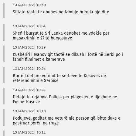
13 JAN 2022 | 10:50
Shtatë raste të dhunës në familje brenda një dite
13 JAN 2022 | 10:34
Shefi i burgut të Sri Lanka dënohet me vdekje për
masakrimin e 27 të burgosurve
13 JAN 2022 | 10:29
Kushëriri i Ivanoviqit thotë se dikush i fortë në Serbi po i
fsheh filmimet e kamerave
13 JAN 2022 | 10:26
Borrell del pro votimit të serbëve të Kosovës në
referendumin e Serbisë
13 JAN 2022 | 10:24
Detaje të reja nga Policia për plagosjen e djeshme në
Fushë-Kosovë
13 JAN 2022 | 10:18
Podujevë, goditet me veturë një person që ishte duke e
pastruar borën në rrugë
13 JAN 2022 | 10:12