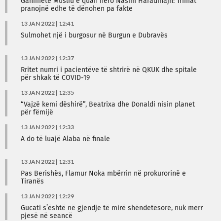
Ganimete Musliu e quan hero Nasim Haradinajn: Trimat
pranojnë edhe të dënohen pa fakte
13 JAN 2022 | 12:41
Sulmohet një i burgosur në Burgun e Dubravës
13 JAN 2022 | 12:37
Rritet numri i pacientëve të shtrirë në QKUK dhe spitale
për shkak të COVID-19
13 JAN 2022 | 12:35
“Vajzë kemi dëshirë”, Beatrixa dhe Donaldi nisin planet
për fëmijë
13 JAN 2022 | 12:33
A do të luajë Alaba në finale
13 JAN 2022 | 12:31
Pas Berishës, Flamur Noka mbërrin në prokurorinë e
Tiranës
13 JAN 2022 | 12:29
Gucati s’është në gjendje të mirë shëndetësore, nuk merr
pjesë në seancë