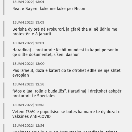
13 JAN 2022 | 13:04
Real e Bayern kokë më kokë për Nicon
13 JAN 2022 | 13:03
Berisha dy orë në Prokurori, ja çfarë tha ai në lidhje me
protestën e 8 janarit
13 JAN 2022 | 13:01
Haradinaj – prokurorit: Kishit mundësi ta kapni personin
që sillte dokumentet, s’keni dashur
13 JAN 2022 | 13:00
Pas Izraelit, doza e katërt do të ofrohet edhe në një shtet
evropian
13 JAN 2022 | 12:58
“Mos e luaj rolin e budallës”, Haradinaj i drejtohet ashpër
prokurorit të Speciales
13 JAN 2022 | 12:56
Vetëm 17.4% e popullsisë së botës ka marrë të dy dozat e
vaksinës Anti-COVID
13 JAN 2022 | 12:54