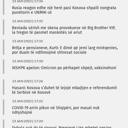
13 JAN 2022 | 17:36
Rusia reagon edhe një herë pasi Kosova shpalli nongrata
punëtorin e UNMIK-ut
13 JAN 2022 | 17:35
Beniada sërish me skena provokuese në Big Brother VIP,
ia tregon të pasmet maskotës së ariut
13 JAN 2022 | 17:32
Rritja e pensioneve, Kurti: E dimë që jemi larg mirëqenies,
por duam të ndihmojmë shtresat sociale
13 JAN 2022 | 17:30
IKSHPK apelon: Omicron po përhapet shpejt, vaksinohuni
13 JAN 2022 | 17:26
Hasani: Kosova s’duhet të lejojë mbajtjen e referendumit
të Serbisë në Kosovë
13 JAN 2022 | 17:22
COVID-19 arrin pikun në Shqipëri, por masat nuk
ndryshojnë
13 JAN 2022 | 17:20