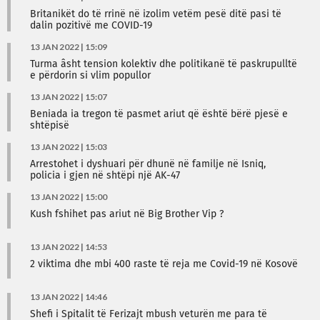
Britanikët do të rrinë në izolim vetëm pesë ditë pasi të
dalin pozitivë me COVID-19
13 JAN 2022 | 15:09
Turma âsht tension kolektiv dhe politikanë të paskrupulltë
e përdorin si vlim popullor
13 JAN 2022 | 15:07
Beniada ia tregon të pasmet ariut që është bërë pjesë e
shtëpisë
13 JAN 2022 | 15:03
Arrestohet i dyshuari për dhunë në familje në Isniq,
policia i gjen në shtëpi një AK-47
13 JAN 2022 | 15:00
Kush fshihet pas ariut në Big Brother Vip ?
13 JAN 2022 | 14:53
2 viktima dhe mbi 400 raste të reja me Covid-19 në Kosovë
13 JAN 2022 | 14:46
Shefi i Spitalit të Ferizajt mbush veturën me para të