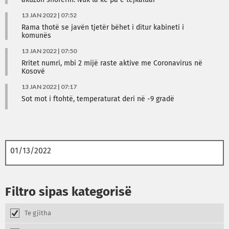
akuzon shoferin: Nuk la kë pa e tejkaluar
13 JAN 2022 | 07:52
Rama thotë se javën tjetër bëhet i ditur kabineti i
komunës
13 JAN 2022 | 07:50
Rritet numri, mbi 2 mijë raste aktive me Coronavirus në
Kosovë
13 JAN 2022 | 07:17
Sot mot i ftohtë, temperaturat deri në -9 gradë
Filtro sipas kategorisë
Te gjitha