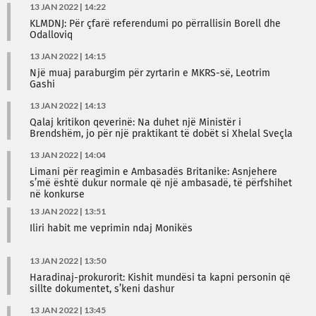
13 JAN 2022 | 14:22
KLMDNJ: Për çfarë referendumi po përrallisin Borell dhe
Odalloviq
13 JAN 2022 | 14:15
​Një muaj paraburgim për zyrtarin e MKRS-së, Leotrim
Gashi
13 JAN 2022 | 14:13
Qalaj kritikon qeverinë: Na duhet një Ministër i
Brendshëm, jo për një praktikant të dobët si Xhelal Sveçla
13 JAN 2022 | 14:04
Limani për reagimin e Ambasadës Britanike: Asnjehere
s’më është dukur normale që një ambasadë, të përfshihet
në konkurse
13 JAN 2022 | 13:51
Iliri habit me veprimin ndaj Monikës
13 JAN 2022 | 13:50
Haradinaj-prokurorit: Kishit mundësi ta kapni personin që
sillte dokumentet, s’keni dashur
13 JAN 2022 | 13:45