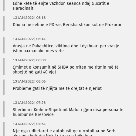
Edhe këtë të enjte vazhdon seanca ndaj Gucatit e
Haradinajt
13 JAN 2022 | 08:18
Dhuna në selinë e PD-së, Berisha shkon sot në Prokurori
13 JAN 2022 | 08:14
Vrasja në Pakashticë, viktima dhe i dyshuari për vrasje
ishin baxhanakë mes vete
13 JAN 2022 | 08:08
Çmimet e konsumit në SHBA po rriten me ritmin më të
shpejtë në gati 40 vjet
13 JAN 2022 | 08:06
Probleme gati të njëjta me të drejtat e njeriut
13 JAN 2022 | 07:58
Shërbimi i Kërkim-Shpëtimit Malor i gjen disa persona të
humbur në Brezovicë
13 JAN 2022 | 07:54
Një nga udhëtarët e autobusit që u rrotullua në Serbi