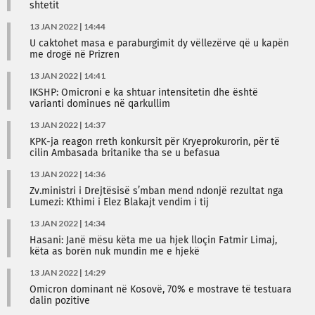
shtetit
13 JAN 2022 | 14:44
U caktohet masa e paraburgimit dy vëllezërve që u kapën
me drogë në Prizren
13 JAN 2022 | 14:41
IKSHP: Omicroni e ka shtuar intensitetin dhe është
varianti dominues në qarkullim
13 JAN 2022 | 14:37
KPK-ja reagon rreth konkursit për Kryeprokurorin, për të
cilin Ambasada britanike tha se u befasua
13 JAN 2022 | 14:36
Zv.ministri i Drejtësisë s’mban mend ndonjë rezultat nga
Lumezi: Kthimi i Elez Blakajt vendim i tij
13 JAN 2022 | 14:34
Hasani: Janë mësu këta me ua hjek lloçin Fatmir Limaj,
këta as borën nuk mundin me e hjekë
13 JAN 2022 | 14:29
Omicron dominant në Kosovë, 70% e mostrave të testuara
dalin pozitive