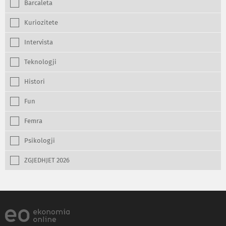
Barcaleta
Kuriozitete
Intervista
Teknologji
Histori
Fun
Femra
Psikologji
ZGJEDHJET 2026