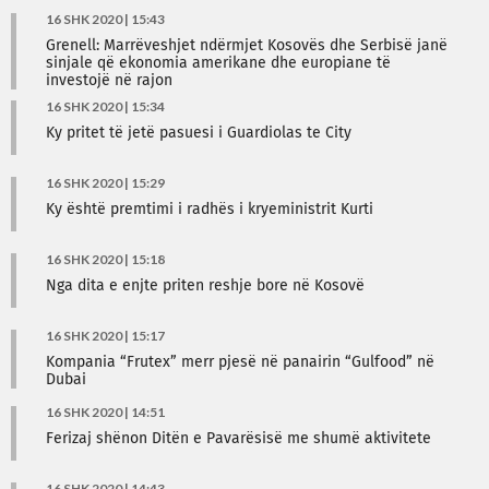
16 SHK 2020 | 15:43
Grenell: Marrëveshjet ndërmjet Kosovës dhe Serbisë janë
sinjale që ekonomia amerikane dhe europiane të
investojë në rajon
16 SHK 2020 | 15:34
Ky pritet të jetë pasuesi i Guardiolas te City
16 SHK 2020 | 15:29
Ky është premtimi i radhës i kryeministrit Kurti
16 SHK 2020 | 15:18
Nga dita e enjte priten reshje bore në Kosovë
16 SHK 2020 | 15:17
Kompania “Frutex” merr pjesë në panairin “Gulfood” në
Dubai
16 SHK 2020 | 14:51
Ferizaj shënon Ditën e Pavarësisë me shumë aktivitete
16 SHK 2020 | 14:43