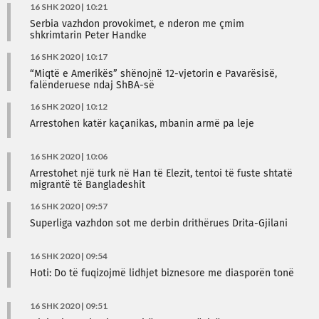
16 SHK 2020 | 10:21
Serbia vazhdon provokimet, e nderon me çmim
shkrimtarin Peter Handke
16 SHK 2020 | 10:17
“Miqtë e Amerikës” shënojnë 12-vjetorin e Pavarësisë,
falënderuese ndaj ShBA-së
16 SHK 2020 | 10:12
Arrestohen katër kaçanikas, mbanin armë pa leje
16 SHK 2020 | 10:06
Arrestohet një turk në Han të Elezit, tentoi të fuste shtatë
migrantë të Bangladeshit
16 SHK 2020 | 09:57
Superliga vazhdon sot me derbin drithërues Drita-Gjilani
16 SHK 2020 | 09:54
Hoti: Do të fuqizojmë lidhjet biznesore me diasporën tonë
16 SHK 2020 | 09:51