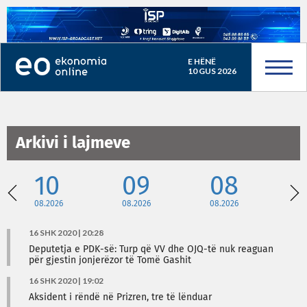
E HËNË
10 GUS 2026
Arkivi i lajmeve
10
09
08
08.2026
08.2026
08.2026
08
16 SHK 2020 | 20:28
Deputetja e PDK-së: Turp që VV dhe OJQ-të nuk reaguan
për gjestin jonjerëzor të Tomë Gashit
16 SHK 2020 | 19:02
Aksident i rëndë në Prizren, tre të lënduar