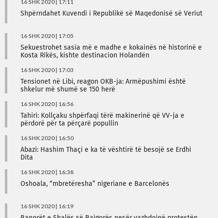
16 SHK 2020 | 17:11
Shpërndahet Kuvendi i Republikë së Maqedonisë së Veriut
16 SHK 2020 | 17:05
Sekuestrohet sasia më e madhe e kokainës në historinë e
Kosta Rikës, kishte destinacion Holandën
16 SHK 2020 | 17:03
Tensionet në Libi, reagon OKB-ja: Armëpushimi është
shkelur më shumë se 150 herë
16 SHK 2020 | 16:56
Tahiri: Kollçaku shpërfaqi tërë makinerinë që VV-ja e
përdorë për ta përçarë popullin
16 SHK 2020 | 16:50
Abazi: Hashim Thaçi e ka të vështirë të besojë se Erdhi
Dita
16 SHK 2020 | 16:38
Oshoala, “mbretëresha” nigeriane e Barcelonës
16 SHK 2020 | 16:19