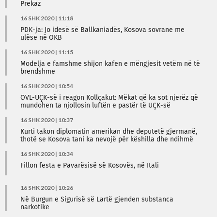
Prekaz
16 SHK 2020 | 11:18
PDK-ja: Jo idesë së Ballkaniadës, Kosova sovrane me
ulëse në OKB
16 SHK 2020 | 11:15
Modelja e famshme shijon kafen e mëngjesit vetëm në të
brendshme
16 SHK 2020 | 10:54
OVL-UÇK-së i reagon Kollçakut: Mëkat që ka sot njerëz që
mundohen ta njollosin luftën e pastër të UÇK-së
16 SHK 2020 | 10:37
Kurti takon diplomatin amerikan dhe deputetë gjermanë,
thotë se Kosova tani ka nevojë për këshilla dhe ndihmë
16 SHK 2020 | 10:34
Fillon festa e Pavarësisë së Kosovës, në Itali
16 SHK 2020 | 10:26
Në Burgun e Sigurisë së Lartë gjenden substanca
narkotike