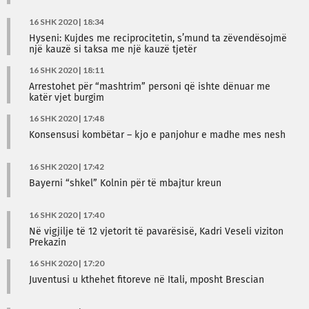
16 SHK 2020 | 18:34
Hyseni: Kujdes me reciprocitetin, s’mund ta zëvendësojmë
një kauzë si taksa me një kauzë tjetër
16 SHK 2020 | 18:11
Arrestohet për “mashtrim” personi që ishte dënuar me
katër vjet burgim
16 SHK 2020 | 17:48
Konsensusi kombëtar – kjo e panjohur e madhe mes nesh
16 SHK 2020 | 17:42
Bayerni “shkel” Kolnin për të mbajtur kreun
16 SHK 2020 | 17:40
Në vigjilje të 12 vjetorit të pavarësisë, Kadri Veseli viziton
Prekazin
16 SHK 2020 | 17:20
Juventusi u kthehet fitoreve në Itali, mposht Brescian