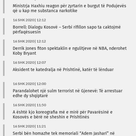
Ministrja Haxhiu reagon për zyrtarin e burgut të Podujevës
që u kap me substanca narkotike
16 SHK 2020 | 12:12
Borrell: Dialogu Kosovë – Serbi rifillon sapo ta caktojmë
përfaqësuesin
16 SHK 2020 | 12:12
Derrik Jones fiton spektaklin e ngulitjeve në NBA, nderohet
Koby Bryant
16 SHK 2020 | 12:07
Aksident te katedralja në Prishtinë, katër të lënduar
16 SHK 2020 | 12:00
Parandalohet një sulm terrorist në Gjenevë: Të arrestuar
edhe dy shqiptarë
16 SHK 2020 | 11:50
A është kjo koreografia më e mirë për Pavarësinë e
Kosovës e bërë në sheshin e Prishtinës
16 SHK 2020 | 11:21
Serbi bën homazhe tek memoriali “Adem Jashari” në