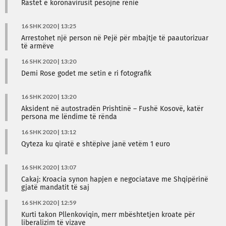
Rastet e koronavirusit pësojnë rënie
16 SHK 2020 | 13:25
Arrestohet një person në Pejë për mbajtje të paautorizuar
të armëve
16 SHK 2020 | 13:20
Demi Rose godet me setin e ri fotografik
16 SHK 2020 | 13:20
Aksident në autostradën Prishtinë – Fushë Kosovë, katër
persona me lëndime të rënda
16 SHK 2020 | 13:12
Qyteza ku qiratë e shtëpive janë vetëm 1 euro
16 SHK 2020 | 13:07
Cakaj: Kroacia synon hapjen e negociatave me Shqipërinë
gjatë mandatit të saj
16 SHK 2020 | 12:59
Kurti takon Pllenkoviqin, merr mbështetjen kroate për
liberalizim të vizave