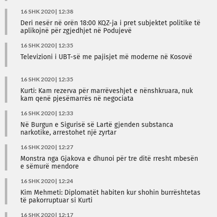
16 SHK 2020 | 12:38
Deri nesër në orën 18:00 KQZ-ja i pret subjektet politike të
aplikojnë për zgjedhjet në Podujevë
16 SHK 2020 | 12:35
Televizioni i UBT-së me pajisjet më moderne në Kosovë
16 SHK 2020 | 12:35
Kurti: Kam rezerva për marrëveshjet e nënshkruara, nuk
kam qenë pjesëmarrës në negociata
16 SHK 2020 | 12:33
Në Burgun e Sigurisë së Lartë gjenden substanca
narkotike, arrestohet një zyrtar
16 SHK 2020 | 12:27
Monstra nga Gjakova e dhunoi për tre ditë rresht mbesën
e sëmurë mendore
16 SHK 2020 | 12:24
Kim Mehmeti: Diplomatët habiten kur shohin burrështetas
të pakorruptuar si Kurti
16 SHK 2020 | 12:17