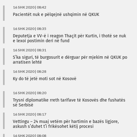
16 SHK 2020 | 08:42
Pacientët nuk e pëlqejnë ushqimin në QKUK
16 SHK 2020 | 08:35
Deputetja e VV-ë i reagon Thaçit për Kurtin, i thotë se nuk
e lexoi postimin deri në fund
16 SHK 2020 | 08:31
S’ka siguri, të burgosurit e dërguar për mjekim në QKUK po
arratisen lehtë
16 SHK 2020 | 08:28
Ky do të jetë moti sot në Kosovë
16 SHK 2020 | 08:20
Trysni diplomatike rreth tarifave të Kosovës dhe fushatës
së Serbisë
16 SHK 2020 | 08:17
Vettingu – 24 muaj vetëm për hartimin e bazës ligjore,
askush s’duhet t’i frikësohet këtij procesi
16 SHK 2020 | 08:08