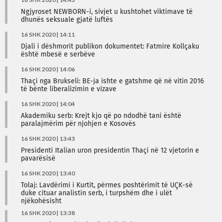
Ngjyroset NEWBORN-i, sivjet u kushtohet viktimave të
dhunës seksuale gjatë luftës
16 SHK 2020 | 14:11
Djali i dëshmorit publikon dokumentet: Fatmire Kollçaku
është mbesë e serbëve
16 SHK 2020 | 14:06
Thaçi nga Brukseli: BE-ja ishte e gatshme që në vitin 2016
të bënte liberalizimin e vizave
16 SHK 2020 | 14:04
Akademiku serb: Krejt kjo që po ndodhë tani është
paralajmërim për njohjen e Kosovës
16 SHK 2020 | 13:43
Presidenti Italian uron presidentin Thaçi në 12 vjetorin e
pavarësisë
16 SHK 2020 | 13:40
Tolaj: Lavdërimi i Kurtit, përmes poshtërimit të UÇK-së
duke cituar analistin serb, i turpshëm dhe i ulët
njëkohësisht
16 SHK 2020 | 13:38