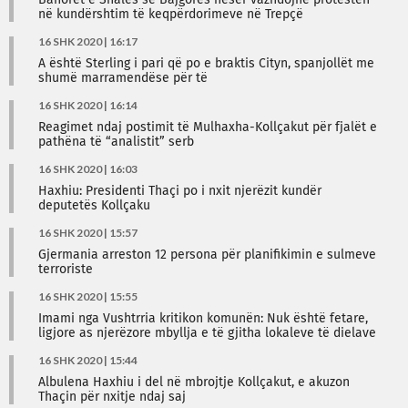
Banorët e Shalës së Bajgorës nesër vazhdojnë protestën
në kundërshtim të keqpërdorimeve në Trepçë
16 SHK 2020 | 16:17
A është Sterling i pari që po e braktis Cityn, spanjollët me
shumë marramendëse për të
16 SHK 2020 | 16:14
Reagimet ndaj postimit të Mulhaxha-Kollçakut për fjalët e
pathëna të “analistit” serb
16 SHK 2020 | 16:03
Haxhiu: Presidenti Thaçi po i nxit njerëzit kundër
deputetës Kollçaku
16 SHK 2020 | 15:57
Gjermania arreston 12 persona për planifikimin e sulmeve
terroriste
16 SHK 2020 | 15:55
Imami nga Vushtrria kritikon komunën: Nuk është fetare,
ligjore as njerëzore mbyllja e të gjitha lokaleve të dielave
16 SHK 2020 | 15:44
Albulena Haxhiu i del në mbrojtje Kollçakut, e akuzon
Thaçin për nxitje ndaj saj