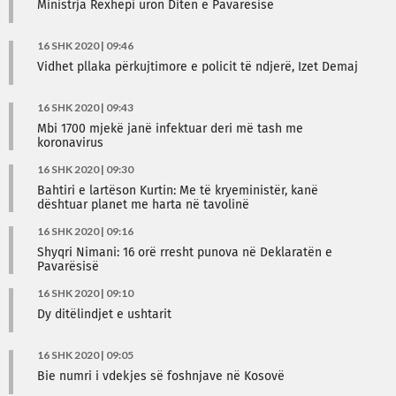
Ministrja Rexhepi uron Ditën e Pavarësisë
16 SHK 2020 | 09:46
Vidhet pllaka përkujtimore e policit të ndjerë, Izet Demaj
16 SHK 2020 | 09:43
Mbi 1700 mjekë janë infektuar deri më tash me
koronavirus
16 SHK 2020 | 09:30
Bahtiri e lartëson Kurtin: Me të kryeministër, kanë
dështuar planet me harta në tavolinë
16 SHK 2020 | 09:16
Shyqri Nimani: 16 orë rresht punova në Deklaratën e
Pavarësisë
16 SHK 2020 | 09:10
Dy ditëlindjet e ushtarit
16 SHK 2020 | 09:05
Bie numri i vdekjes së foshnjave në Kosovë