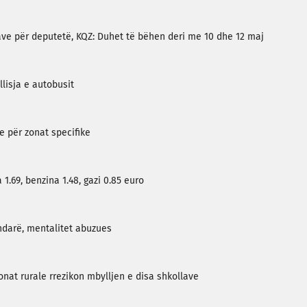
tave për deputetë, KQZ: Duhet të bëhen deri me 10 dhe 12 maj
llisja e autobusit
e për zonat specifike
1.69, benzina 1.48, gazi 0.85 euro
rndarë, mentalitet abuzues
nat rurale rrezikon mbylljen e disa shkollave