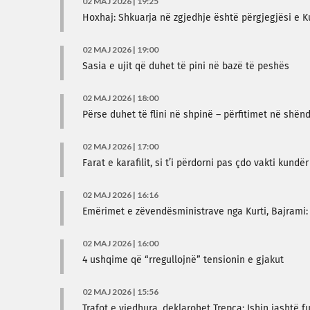
02 MAJ 2026 | 19:25
Hoxhaj: Shkuarja në zgjedhje është përgjegjësi e Kurt
02 MAJ 2026 | 19:00
Sasia e ujit që duhet të pini në bazë të peshës
02 MAJ 2026 | 18:00
Përse duhet të flini në shpinë – përfitimet në shën
02 MAJ 2026 | 17:00
Farat e karafilit, si t’i përdorni pas çdo vakti kundër
02 MAJ 2026 | 16:16
Emërimet e zëvendësministrave nga Kurti, Bajrami: K
02 MAJ 2026 | 16:00
4 ushqime që “rregullojnë” tensionin e gjakut
02 MAJ 2026 | 15:56
Trafot e vjedhura, deklarohet Trepça: Ishin jashtë 