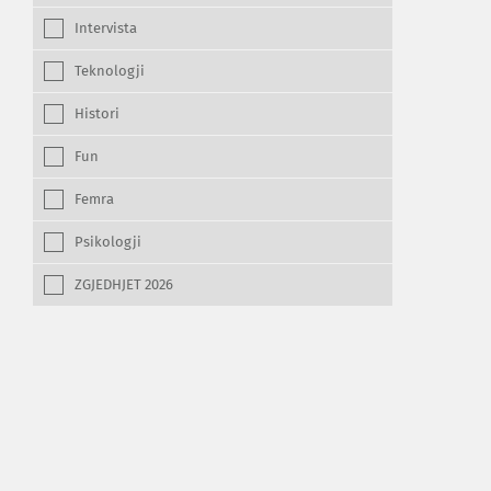
Intervista
Teknologji
Histori
Fun
Femra
Psikologji
ZGJEDHJET 2026