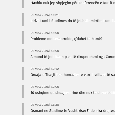
Haxhiu nuk jep shpjegim për konferencën e Kurtit 
02 MAJ 2026 | 14:21
Idrizi: Lumi i Studimes do të jetë si emërtim Lumi i
02 MAJ 2026 | 14:00
Probleme me hemorroide, ç’duhet të hamë?
02 MAJ 2026 | 13:00
A mund të jeni imun pasi të rikuperoheni nga Coron
02 MAJ 2026 | 12:12
Gruaja e Thaçit bën homazhe te varri i vëllaut të s
02 MAJ 2026 | 12:00
10 ushqime që shuajnë urinë dhe nuk të shëndoshi
02 MAJ 2026 | 11:38
Osmani në Studime të Vushtrrisë: Ende s’ka drejtës