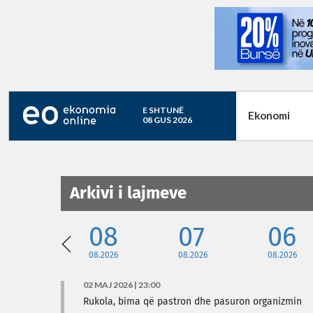
E SHTUNË
Ekonomi
08 GUS 2026
Arkivi i lajmeve
08
07
06
08.2026
08.2026
08.2026
02 MAJ 2026 | 23:00
Rukola, bima që pastron dhe pasuron organizmin