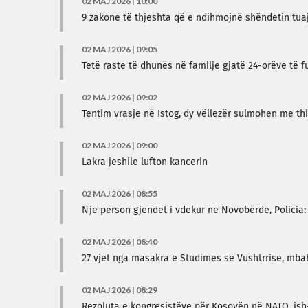
02 MAJ 2026 | 10:00
9 zakone të thjeshta që e ndihmojnë shëndetin tua
02 MAJ 2026 | 09:05
Tetë raste të dhunës në familje gjatë 24-orëve të fu
02 MAJ 2026 | 09:02
Tentim vrasje në Istog, dy vëllezër sulmohen me th
02 MAJ 2026 | 09:00
Lakra jeshile lufton kancerin
02 MAJ 2026 | 08:55
Një person gjendet i vdekur në Novobërdë, Policia
02 MAJ 2026 | 08:40
27 vjet nga masakra e Studimes së Vushtrrisë, mb
02 MAJ 2026 | 08:29
Rezoluta e kongresistëve për Kosovën në NATO, ish-