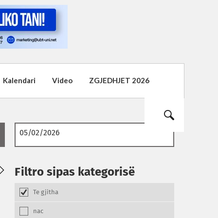
Kalendari
Video
ZGJEDHJET 2026
02
01
Filtro sipas kategorisë
08.2026
08.2026
Te gjitha
nac