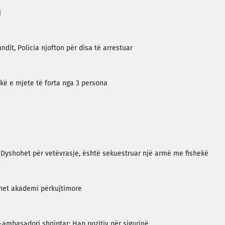
j
ndit, Policia njofton për disa të arrestuar
ikë e mjete të forta nga 3 persona
: Dyshohet për vetëvrasje, është sekuestruar një armë me fishekë
ahet akademi përkujtimore
ambasadori shqiptar: Hap pozitiv për sigurinë