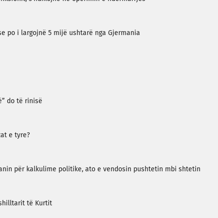
 po i largojnë 5 mijë ushtarë nga Gjermania
” do të rinisë
at e tyre?
in për kalkulime politike, ato e vendosin pushtetin mbi shtetin
illtarit të Kurtit