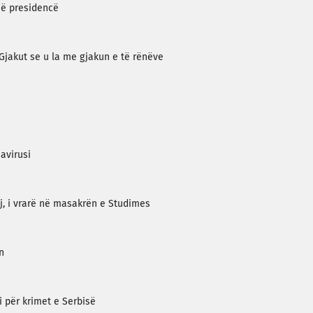
në presidencë
 Gjakut se u la me gjakun e të rënëve
avirusi
aj, i vrarë në masakrën e Studimes
n
i për krimet e Serbisë