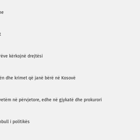
me
t
rëve kërkojnë drejtësi
tën dhe krimet që janë bërë në Kosovë
 vetëm në përvjetore, edhe në gjykatë dhe prokurori
bull i politikës