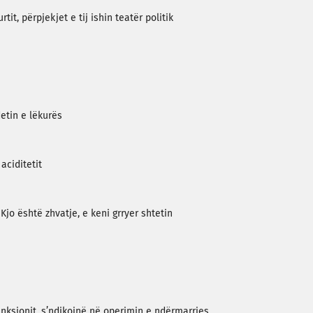
it, përpjekjet e tij ishin teatër politik
detin e lëkurës
 aciditetit
jo është zhvatje, e keni grryer shtetin
funksionit, s’ndikojnë në operimin e ndërmarrjes