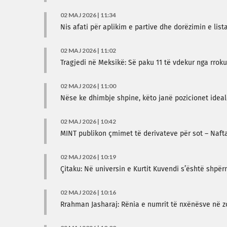
02 MAJ 2026 | 11:34
Nis afati për aplikim e partive dhe dorëzimin e lis
02 MAJ 2026 | 11:02
Tragjedi në Meksikë: Së paku 11 të vdekur nga rroku
02 MAJ 2026 | 11:00
Nëse ke dhimbje shpine, këto janë pozicionet ideal
02 MAJ 2026 | 10:42
MINT publikon çmimet të derivateve për sot – Nafta 
02 MAJ 2026 | 10:19
Çitaku: Në universin e Kurtit Kuvendi s’është shpë
02 MAJ 2026 | 10:16
Rrahman Jasharaj: Rënia e numrit të nxënësve në zo