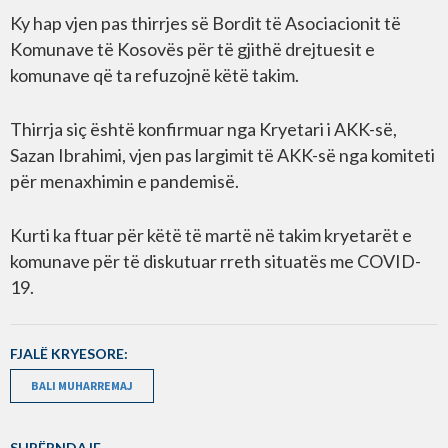
Ky hap vjen pas thirrjes së Bordit të Asociacionit të
Komunave të Kosovës për të gjithë drejtuesit e
komunave që ta refuzojnë këtë takim.
Thirrja siç është konfirmuar nga Kryetari i AKK-së,
Sazan Ibrahimi, vjen pas largimit të AKK-së nga komiteti
për menaxhimin e pandemisë.
Kurti ka ftuar për këtë të martë në takim kryetarët e
komunave për të diskutuar rreth situatës me COVID-
19.
FJALË KRYESORE:
BALI MUHARREMAJ
SHPËRNDAJE