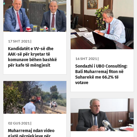
17 SHT 2021 |
Kandidatët e VV-së dhe
AAK-së për kryetar të
16 SHT 2021 |
komunave bëhen bashkë
për kafe të mëngjesit
Sondazhi i UBO Consulting:
Bali Muharremaj fiton në
Suharekë me 66.2% të
votave
02 GUS 2021 |
Muharremaj ndan video
gjatë përpjekjeve për