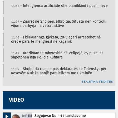
11:58
- Inteligjenca artificiale dhe planifikimi i pushimeve
11:57
- Zjarret në Shqipëri, Mbrojtja: Situata nën kontroll,
vijon ndërhyrja në vatrat aktive
11:48
- I kërkuar nga gjykata, 20-vjeçari arrestohet në
orët e para të mëngjesit në Kaçanik
11:42
- Rrezikuan të mbyteshin në Velipojë, dy pushues
shpëtohen nga Policia Kufitare
11:39
- Shqipëria reagon pas deklaratës së Zelenskyt për
Kosovën: Nuk ka asnjë paralelizëm me Ukrainën
TË GJITHA TË DITËS
VIDEO
Sogojeva: Numri i turistëve në