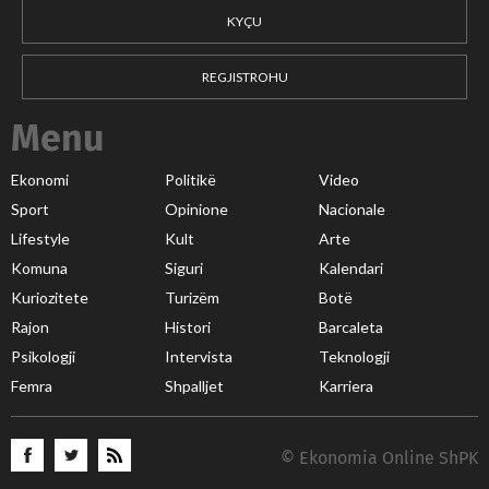
KYÇU
REGJISTROHU
Menu
Ekonomi
Politikë
Video
Sport
Opinione
Nacionale
Lifestyle
Kult
Arte
Komuna
Siguri
Kalendari
Kuriozitete
Turizëm
Botë
Rajon
Histori
Barcaleta
Psikologji
Intervista
Teknologji
Femra
Shpalljet
Karriera
© Ekonomia Online ShPK