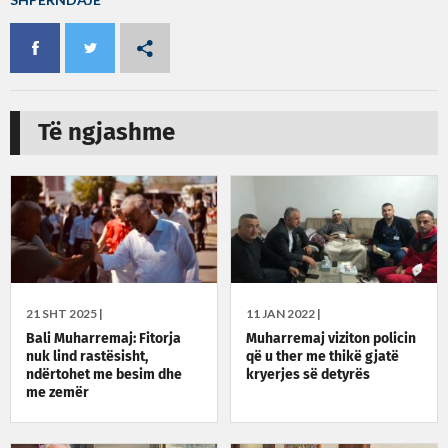
Të ngjashme
21 SHT 2025 |
11 JAN 2022 |
Bali Muharremaj: Fitorja
Muharremaj viziton policin
nuk lind rastësisht,
që u ther me thikë gjatë
ndërtohet me besim dhe
kryerjes së detyrës
me zemër