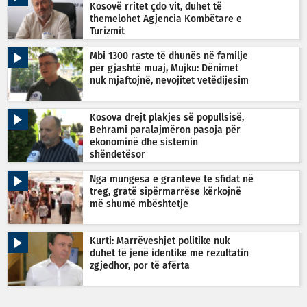
Kosovë rritet çdo vit, duhet të
themelohet Agjencia Kombëtare e
Turizmit
Mbi 1300 raste të dhunës në familje
për gjashtë muaj, Mujku: Dënimet
nuk mjaftojnë, nevojitet vetëdijesim
Kosova drejt plakjes së popullsisë,
Behrami paralajmëron pasoja për
ekonominë dhe sistemin
shëndetësor
Nga mungesa e granteve te sfidat në
treg, gratë sipërmarrëse kërkojnë
më shumë mbështetje
Kurti: Marrëveshjet politike nuk
duhet të jenë identike me rezultatin
zgjedhor, por të afërta