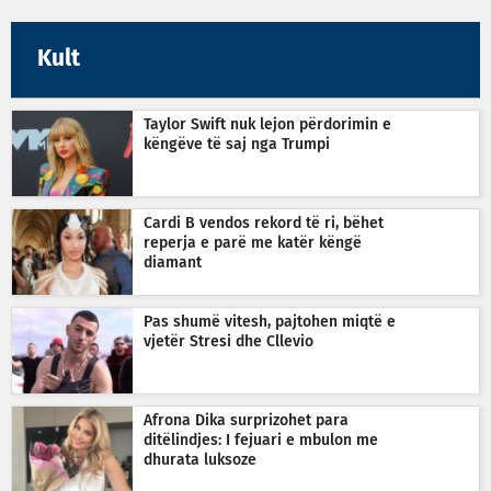
Kult
Taylor Swift nuk lejon përdorimin e
këngëve të saj nga Trumpi
Cardi B vendos rekord të ri, bëhet
reperja e parë me katër këngë
diamant
Pas shumë vitesh, pajtohen miqtë e
vjetër Stresi dhe Cllevio
Afrona Dika surprizohet para
ditëlindjes: I fejuari e mbulon me
dhurata luksoze