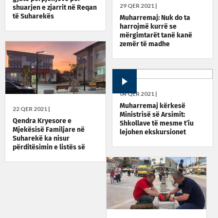
29 QER 2021 |
shuarjen e zjarrit në Reqan
të Suharekës
Muharremaj: Nuk do ta
harrojmë kurrë se
mërgimtarët tanë kanë
zemër të madhe
04 QER 2021 |
Muharremaj kërkesë
22 QER 2021 |
Ministrisë së Arsimit:
Qendra Kryesore e
Shkollave të mesme t’iu
Mjekësisë Familjare në
lejohen ekskursionet
Suharekë ka nisur
përditësimin e listës së
përdorusëve të insulinave