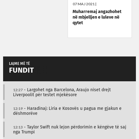
07 MAJ 2021 |
Muharremaj angazhohet
në mbjelljen e luleve në
qytet
LAJME MË TË
FUNDIT
12:27
- Largohet nga Barcelona, Araujo niset drejt
Liverpoolit për testet mjekësore
12:19
- Haradinaj: Liria e Kosovës u pagua me gjakun e
dëshmorëve
12:13
- Taylor Swift nuk lejon përdorimin e këngëve të saj
nga Trumpi