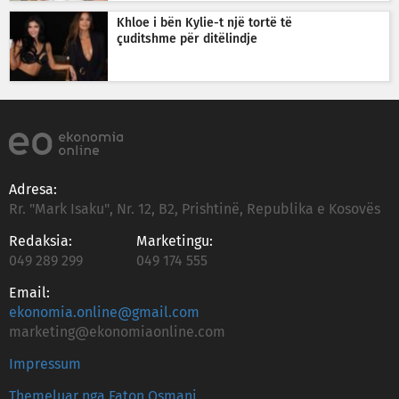
Khloe i bën Kylie-t një tortë të
çuditshme për ditëlindje
Adresa:
Rr. "Mark Isaku", Nr. 12, B2, Prishtinë, Republika e Kosovës
Redaksia:
Marketingu:
049 289 299
049 174 555
Email:
ekonomia.online@gmail.com
marketing@ekonomiaonline.com
Impressum
Themeluar nga Faton Osmani