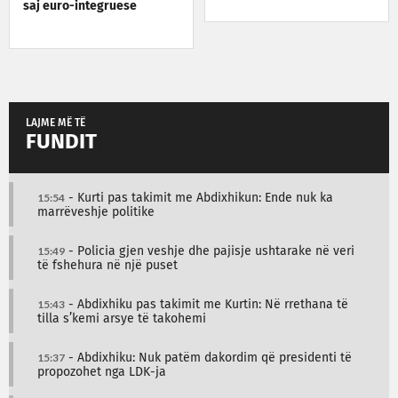
saj euro-integruese
LAJME MË TË
FUNDIT
15:54
- Kurti pas takimit me Abdixhikun: Ende nuk ka
marrëveshje politike
15:49
- Policia gjen veshje dhe pajisje ushtarake në veri
të fshehura në një puset
15:43
- Abdixhiku pas takimit me Kurtin: Në rrethana të
tilla s’kemi arsye të takohemi
15:37
- Abdixhiku: Nuk patëm dakordim që presidenti të
propozohet nga LDK-ja