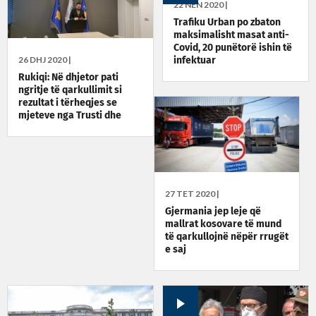
22 NËN 2020 |
Trafiku Urban po zbaton
maksimalisht masat anti-
Covid, 20 punëtorë ishin të
26 DHJ 2020 |
infektuar
Rukiqi: Në dhjetor pati
ngritje të qarkullimit si
rezultat i tërheqjes se
mjeteve nga Trusti dhe
ardhjes së diasporës
27 TET 2020 |
Gjermania jep leje që
mallrat kosovare të mund
të qarkullojnë nëpër rrugët
e saj