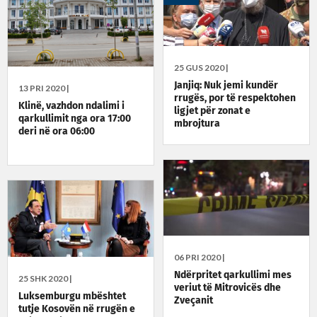
25 GUS 2020 |
Janjiq: Nuk jemi kundër
13 PRI 2020 |
rrugës, por të respektohen
Klinë, vazhdon ndalimi i
ligjet për zonat e
qarkullimit nga ora 17:00
mbrojtura
deri në ora 06:00
06 PRI 2020 |
Ndërpritet qarkullimi mes
25 SHK 2020 |
veriut të Mitrovicës dhe
Luksemburgu mbështet
Zveçanit
tutje Kosovën në rrugën e