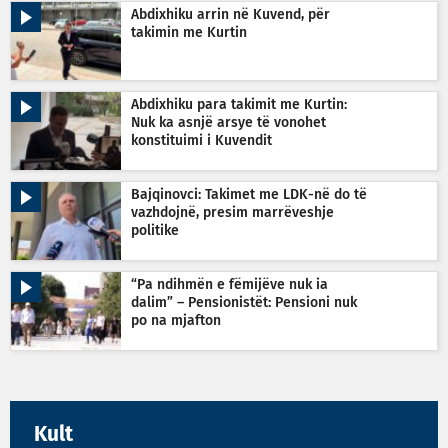
Abdixhiku arrin në Kuvend, për
takimin me Kurtin
Abdixhiku para takimit me Kurtin:
Nuk ka asnjë arsye të vonohet
konstituimi i Kuvendit
Bajqinovci: Takimet me LDK-në do të
vazhdojnë, presim marrëveshje
politike
“Pa ndihmën e fëmijëve nuk ia
dalim” – Pensionistët: Pensioni nuk
po na mjafton
Kult