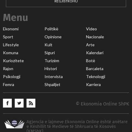
REGJISTROHU
Menu
Ekonomi
Politikë
Video
Sport
Opinione
Nacionale
Lifestyle
Kult
Arte
Komuna
Siguri
Kalendari
Kuriozitete
Turizëm
Botë
Rajon
Histori
Barcaleta
Psikologji
Intervista
Teknologji
Femra
Shpalljet
Karriera
© Ekonomia Online ShPK
Agjencia e lajmeve Ekonomia Online është anëtare
e Këshillit të Medieve të Shkruara të Kosovës
(KMShK)