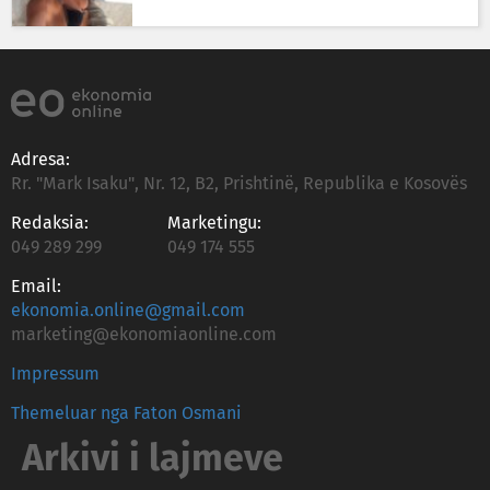
Adresa:
Rr. "Mark Isaku", Nr. 12, B2, Prishtinë, Republika e Kosovës
Redaksia:
Marketingu:
049 289 299
049 174 555
Email:
ekonomia.online@gmail.com
marketing@ekonomiaonline.com
Impressum
Themeluar nga Faton Osmani
Arkivi i lajmeve