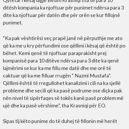
Qytetar i kësaj lagje Besim Krasniqi tha se para 10
ditësh kompania ka njoftuar për punimet ndërsa para 3
dite ka njoftuar për datën dhe për orën se kur fillojnë
punimet.
“Ka pak vështirësi veç prapë janë në përputhje me ato
që ka me u kry përfundimi ose qëllimi i kësaj që është po
bëhet. Kemi qenë të njoftuar paraprakisht prej
kompanisë para 10 ditëve ndërsa para 3 dite ka qenë
lajmërimi se kur ka me fillu me datë dhe me orë të
caktuar që ka me filluar rrugën “ Nazmi Mustafa”.
Qëllimi është të rregullohet kanalizimi i cili na ka sjellë
probleme dhe secili që ka pasë podrume ose diçka pak
nën nivel të sipërfaqes së tokës kanë pasë problem më
ujë dhe ka pasë vërshime”, tha Krasniqi për EO.
Sipas tij këto punime do të duhej të fillonin më herët