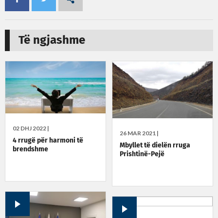
Të ngjashme
02 DHJ 2022 |
26 MAR 2021 |
4 rrugë për harmoni të
Mbyllet të dielën rruga
brendshme
Prishtinë-Pejë