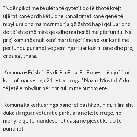
“Ndër pikat me të ulëta të qytetit do të thotë krejt
ujërat kanë ardh këtu dhe kanalizimet kanë qenë të
mbyllura dhe ma merr menja që është hap i qëlluar dhe
do të ishte më mirë që edhe ma herët me përfundu. Na
prej komunës nuk kemi marrë njoftime se kur kanë me
përfundu punimet veç jemi njoftuar kur fillojnë dhe prej
orës sa”, tha ai.
Komuna e Prishtinës ditë më parë përmes një njoftimi
ka njoftuar se nga 21 tetor, rruga “Nazmi Mustafa” do
të jetë e mbyllur për qarkullim me automjete.
Komuna ka kërkuar nga banorët bashkëpunim, fillimisht
duke i larguar veturat e parkuara në këtë rrugë, në
mënyrë që të mundësohet qasja në pjesët ku do të
punohet.