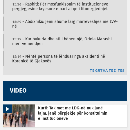
15:36
- Rashiti: Për mosfunkisonim të institucioneve
përgjegjësinë kryesore e bart ai që i fiton zgjedhjet
15:29
- Abdixhiku: Jemi shumë larg marrëveshjes me LVV-
në
15:19
- Kur bukuria dhe stili bëhen një, Oriola Marashi
merr vëmendjen
15:19
- Nëntë persona të lënduar nga aksidenti në
Korenicë të Gjakovës
TË GJITHA TË DITËS
VIDEO
Kurti: Takimet me LDK-në nuk janë
lajm, janë përpjekje për konstituimin
e institucioneve