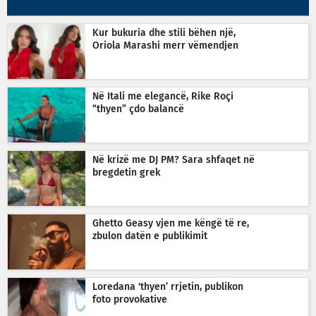
Kur bukuria dhe stili bëhen një,
Oriola Marashi merr vëmendjen
Në Itali me elegancë, Rike Roçi
“thyen” çdo balancë
Në krizë me DJ PM? Sara shfaqet në
bregdetin grek
Ghetto Geasy vjen me këngë të re,
zbulon datën e publikimit
Loredana ‘thyen’ rrjetin, publikon
foto provokative