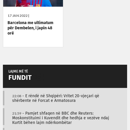
17 JAN 2022 |
Barcelona me ultimatum
për Dembelen, i japin 48
orë
LAJME MË TË
FUNDIT
22:08
- E rëndë në Shqipëri: Vritet 20-vjeçari që
shërbente në Forcat e Armatosura
21:59
- Pamjet shfaqen në BBC dhe Reuters:
Moskonstituimi i Kuvendit dhe hedhja e vezëve ndaj
Kurtit bëhen lajm ndërkombëtar