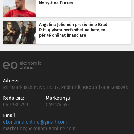
Noizy-t në Durrës
Angelina Jolie nën presionin e Brad
Pitt, gjykata përfshihet në betejën
për të dhënat financiare
Adresa:
Rr. "Mark Isaku", Nr. 12, B2, Prishtinë, Republika e Kosovës
Redaksia:
Marketingu:
049 289 299
049 174 555
Email:
ekonomia.online@gmail.com
marketing@ekonomiaonline.com