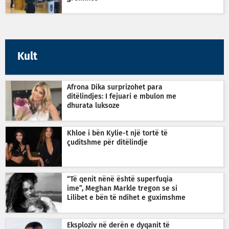
Kult
Afrona Dika surprizohet para
ditëlindjes: I fejuari e mbulon me
dhurata luksoze
Khloe i bën Kylie-t një tortë të
çuditshme për ditëlindje
“Të qenit nënë është superfuqia
ime”, Meghan Markle tregon se si
Lilibet e bën të ndihet e guximshme
Eksploziv në derën e dyqanit të