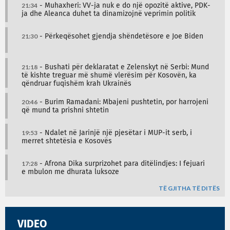
21:34
- Muhaxheri: VV-ja nuk e do një opozitë aktive, PDK-
ja dhe Aleanca duhet ta dinamizojnë veprimin politik
21:30
- Përkeqësohet gjendja shëndetësore e Joe Biden
21:18
- Bushati për deklaratat e Zelenskyt në Serbi: Mund
të kishte treguar më shumë vlerësim për Kosovën, ka
qëndruar fuqishëm krah Ukrainës
20:46
- Burim Ramadani: Mbajeni pushtetin, por harrojeni
që mund ta prishni shtetin
19:53
- Ndalet në Jarinjë një pjesëtar i MUP-it serb, i
merret shtetësia e Kosovës
17:28
- Afrona Dika surprizohet para ditëlindjes: I fejuari
e mbulon me dhurata luksoze
TË GJITHA TË DITËS
VIDEO