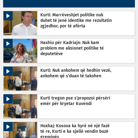
Kurti: Marrëveshjet politike nuk
duhet të jenë identike me rezultatin
zgjedhor, por të afërta
Haxhiu për Kadriajn: Nuk kam
problem me aksionet politike të
deputetëve
Kurti: Nuk ankohem që hedhin vezë,
ankohem që s’duan të takohen
Kurti tregon pse s’propozoi përsëri
emër për kryetar Kuvendi
Hoxhaj: Kosova ka hyrë në një fazë
të re, Kurti e ka sjellë vendin buzë
greminës