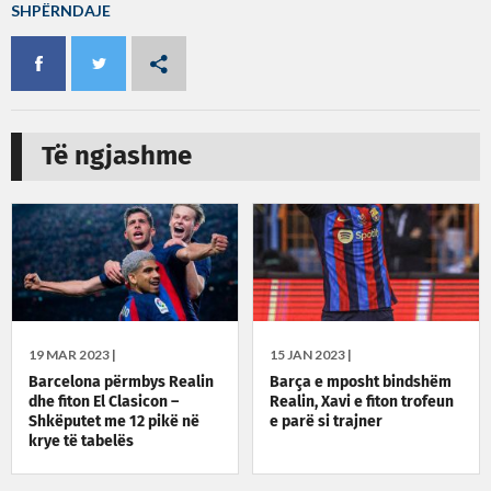
SHPËRNDAJE
Të ngjashme
19 MAR 2023 |
15 JAN 2023 |
Barcelona përmbys Realin
Barça e mposht bindshëm
dhe fiton El Clasicon –
Realin, Xavi e fiton trofeun
Shkëputet me 12 pikë në
e parë si trajner
krye të tabelës