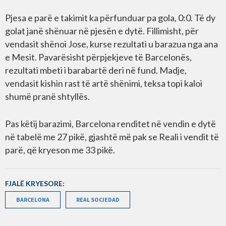
Pjesa e parë e takimit ka përfunduar pa gola, 0:0. Të dy
golat janë shënuar në pjesën e dytë. Fillimisht, për
vendasit shënoi Jose, kurse rezultati u barazua nga ana
e Mesit. Pavarësisht përpjekjeve të Barcelonës,
rezultati mbeti i barabartë deri në fund. Madje,
vendasit kishin rast të artë shënimi, teksa topi kaloi
shumë pranë shtyllës.
Pas këtij barazimi, Barcelona renditet në vendin e dytë
në tabelë me 27 pikë, gjashtë më pak se Reali i vendit të
parë, që kryeson me 33 pikë.
FJALË KRYESORE:
BARCELONA
REAL SOCIEDAD