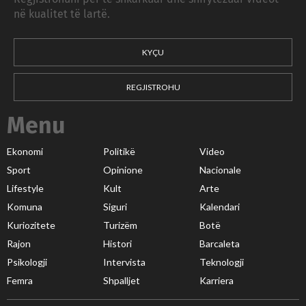
në kualitet të lartë.
KYÇU
REGJISTROHU
Menu
Ekonomi
Politikë
Video
Sport
Opinione
Nacionale
Lifestyle
Kult
Arte
Komuna
Siguri
Kalendari
Kuriozitete
Turizëm
Botë
Rajon
Histori
Barcaleta
Psikologji
Intervista
Teknologji
Femra
Shpalljet
Karriera