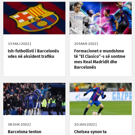
15 MAJ 2022 |
20 MAR 2022 |
Ish-futbollisti i Barcelonës
Formacionet e mundshme
vdes në aksident trafiku
të “El Clasico”-s së sontme
mes Real Madridit dhe
Barcelonës
08 SHK 2022 |
20 JAN 2022 |
Barcelona tenton
Chelsea synon ta