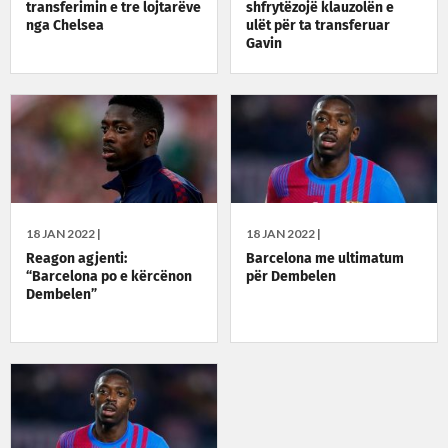
transferimin e tre lojtarëve
shfrytëzojë klauzolën e
nga Chelsea
ulët për ta transferuar
Gavin
18 JAN 2022 |
18 JAN 2022 |
Reagon agjenti:
Barcelona me ultimatum
“Barcelona po e kërcënon
për Dembelen
Dembelen”