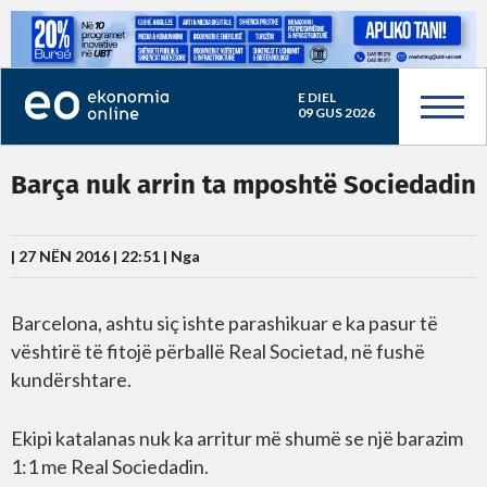
E DIEL
09 GUS 2026
Barça nuk arrin ta mposhtë Sociedadin
| 27 NËN 2016 | 22:51 |
Nga
Barcelona, ashtu siç ishte parashikuar e ka pasur të
vështirë të fitojë përballë Real Societad, në fushë
kundërshtare.
Ekipi katalanas nuk ka arritur më shumë se një barazim
1:1 me Real Sociedadin.