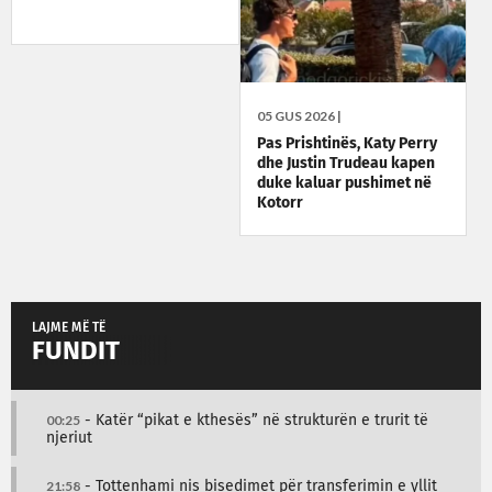
05 GUS 2026 |
Pas Prishtinës, Katy Perry
dhe Justin Trudeau kapen
duke kaluar pushimet në
Kotorr
LAJME MË TË
FUNDIT
00:25
- Katër “pikat e kthesës” në strukturën e trurit të
njeriut
21:58
- Tottenhami nis bisedimet për transferimin e yllit