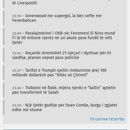
të Liverpoolit
21:55
- Greenwood me supergol, ia bën sefte me
Fenerbahcen
21:49
- Paralajmërimi i OKB-së: Fenomeni El Nino mund
t’i lë 50 milionë njerëz në uri akute para fundit të vitit
tjetër
21:41
- Kaçanik: Arrestohet 21-vjeçari i dyshuar për tri
vjedhje, pranon veprat para policisë
21:37
- Tarifat e Trumpit sjellin rimbursime prej 100
miliardë dollarësh pas “Ditës së Çlirimit”
21:26
- Trabzoni në flakë, mijëra njerëz e “kallin” qytetin
pas transferimit të Salah
21:23
- Një tjetër goditje për Sean Combs, burgu i zgjatet
edhe më shumë
TË GJITHA TË DITËS