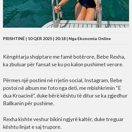
PRISHTINË | 10 QER 2025 | 20:18 |
Nga Ekonomia Online
Këngëtarja shqiptare me famë botërore, Bebe Rexha,
ka zbuluar për fansat se ku po kalon pushimet verore.
Përmes një postimi në rrjetin social, Instagram, Bebe
postoi në album me foto nga deti, me mbishkrimin “E
dua Kroacinë”, duke bërë kështu të ditur se ka zgjedhur
Ballkanin për pushime.
Rexha kishte veshur bikini ngjyrë kaltër, duke treguar
kështu linjat e saj trupore.