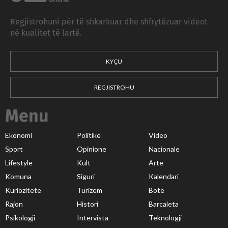
Regjistrohuni për të shkarkuar dhe shfrytëzuar videot
në kualitet të lartë.
KYÇU
REGJISTROHU
Menu
Ekonomi
Politikë
Video
Sport
Opinione
Nacionale
Lifestyle
Kult
Arte
Komuna
Siguri
Kalendari
Kuriozitete
Turizëm
Botë
Rajon
Histori
Barcaleta
Psikologji
Intervista
Teknologji