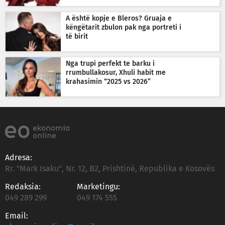
A është kopje e Bleros? Gruaja e
këngëtarit zbulon pak nga portreti i
të birit
Nga trupi perfekt te barku i
rrumbullakosur, Xhuli habit me
krahasimin “2025 vs 2026”
Adresa:
Rr. "Mark Isaku", Nr. 12, B2, Prishtinë, Republika e Kosovës
Redaksia:
Marketingu:
049 289 299
049 174 555
Email: