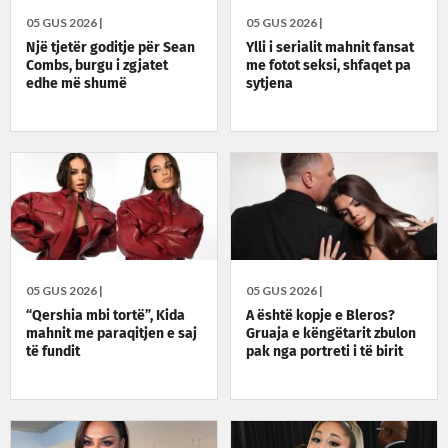
05 GUS 2026 |
05 GUS 2026 |
Një tjetër goditje për Sean
Ylli i serialit mahnit fansat
Combs, burgu i zgjatet
me fotot seksi, shfaqet pa
edhe më shumë
sytjena
05 GUS 2026 |
05 GUS 2026 |
“Qershia mbi tortë”, Kida
A është kopje e Bleros?
mahnit me paraqitjen e saj
Gruaja e këngëtarit zbulon
të fundit
pak nga portreti i të birit