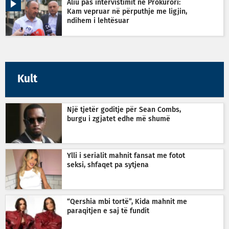
Aliu pas intervistimit në Prokurori:
Kam vepruar në përputhje me ligjin,
ndihem i lehtësuar
Kult
Një tjetër goditje për Sean Combs,
burgu i zgjatet edhe më shumë
Ylli i serialit mahnit fansat me fotot
seksi, shfaqet pa sytjena
“Qershia mbi tortë”, Kida mahnit me
paraqitjen e saj të fundit