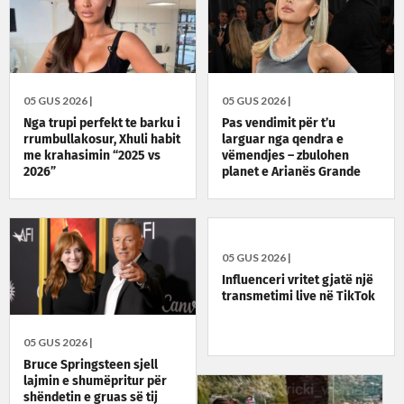
05 GUS 2026 |
05 GUS 2026 |
Nga trupi perfekt te barku i
Pas vendimit për t’u
rrumbullakosur, Xhuli habit
larguar nga qendra e
me krahasimin “2025 vs
vëmendjes – zbulohen
2026”
planet e Arianës Grande
05 GUS 2026 |
Influenceri vritet gjatë një
transmetimi live në TikTok
05 GUS 2026 |
Bruce Springsteen sjell
lajmin e shumëpritur për
shëndetin e gruas së tij