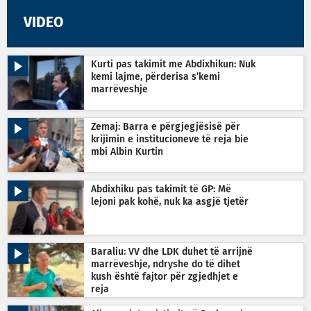
VIDEO
Kurti pas takimit me Abdixhikun: Nuk
kemi lajme, përderisa s’kemi
marrëveshje
Zemaj: Barra e përgjegjësisë për
krijimin e institucioneve të reja bie
mbi Albin Kurtin
Abdixhiku pas takimit të GP: Më
lejoni pak kohë, nuk ka asgjë tjetër
Baraliu: VV dhe LDK duhet të arrijnë
marrëveshje, ndryshe do të dihet
kush është fajtor për zgjedhjet e
reja