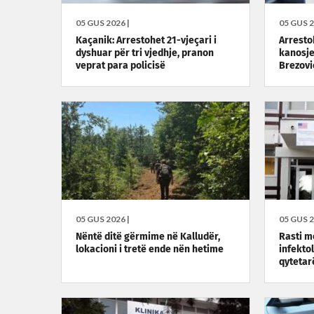
05 GUS 2026 |
05 GUS 2
Kaçanik: Arrestohet 21-vjeçari i
Arresto
dyshuar për tri vjedhje, pranon
kanosje
veprat para policisë
Brezovi
05 GUS 2026 |
05 GUS 2
Nëntë ditë gërmime në Kalludër,
Rasti m
lokacioni i tretë ende nën hetime
infekto
qytetar