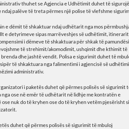
inistrativ thuhet se Agjencia e Udhëtimit duhet të siguroj
ndaj palëve të treta përmes një polise të vlefshme siguri
min e dëmit të shkaktuar ndaj udhëtarit nga mos përmbushj
t e detyrimeve sipas marrëveshjes së udhëtimit, itinerarit
e kompensimi i dëmeve të shkaktuara për shkak të pamundës
nevojshme të strehimit/akomodimit, ushqimit dhe kthimit të
brenda dhe jashtë vendit. Polisa e sigurimit duhet të mbul
për të shkaktuara nga falimentimi i agjencisë së udhëtimi
hëzimi administrativ.
rganizatori i paketës duhet që përmes polisës së sigurimit 
a nga ose në emër të udhëtarit në lidhje me kontratën e
 ose nuk do të kryhen ose do të kryhen vetëm pjesërisht s
izatorit.
ketës duhet që përmes polisës së sigurimit të mbuloj