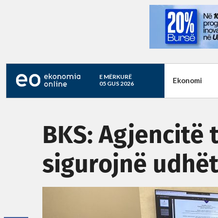
E MËRKURË
Ekonomi
05 GUS 2026
BKS: Agjencitë t
sigurojnë udhët