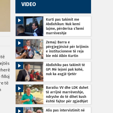
VIDEO
Kurti pas takimit me
Abdixhikun: Nuk kemi
lajme, përderisa s’kemi
marrëveshje
Zemaj: Barra e
përgjegjësisë për krijimin
e institucioneve të reja
itë
bie mbi Albin Kurtin
rejtës
Abdixhiku pas takimit të
tëherë
GP: Më lejoni pak kohë,
nuk ka asgjë tjetër
illoj
re të
Baraliu: VV dhe LDK duhet
m
të arrijnë marrëveshje,
ndryshe do të dihet kush
është fajtor për zgjedhjet
e reja
Aliu pas intervistimit në