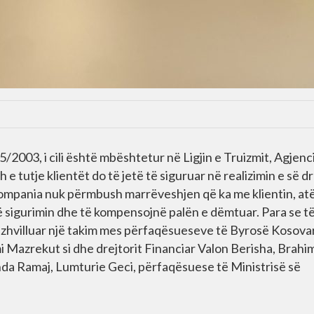
/2003, i cili është mbështetur në Ligjin e Truizmit, Agjenc
h e tutje klientët do të jetë të siguruar në realizimin e së d
e kompania nuk përmbush marrëveshjen që ka me klientin, a
sigurimin dhe të kompensojnë palën e dëmtuar. Para se të f
ë zhvilluar një takim mes përfaqësueseve të Byrosë Kosova
mi Mazrekut si dhe drejtorit Financiar Valon Berisha, Brahi
inda Ramaj, Lumturie Geci, përfaqësuese të Ministrisë së