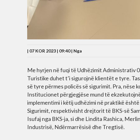
| 07 KOR 2023 | 09:40 |
Nga
Me hyrjen në fuqi të Udhëzimit Administrativ 05
Turistike duhet t’i sigurojnë klientët e tyre. Tas
së tyre përmes policës së sigurimit. Pra, nës
Institucionet përgjegjëse mund të ekzekutojnë 
implementimi i këtij udhëzimi në praktikë ësht
Sigurimit, respektivisht drejtorit të BKS-së Sa
Isufaj nga BKS-ja, si dhe Lindita Rashica, Merl
Industrisë, Ndërmarrësisë dhe Tregtisë.