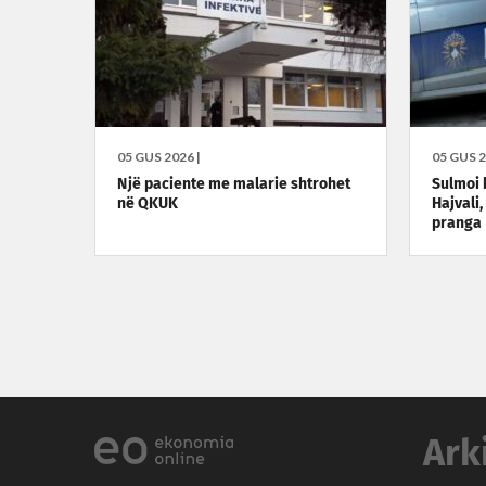
05 GUS 2026 |
05 GUS 2
Një paciente me malarie shtrohet
Sulmoi 
në QKUK
Hajvali
pranga
Ark