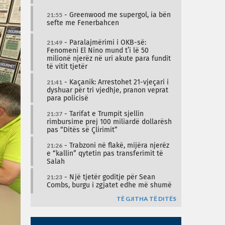
21:55
- Greenwood me supergol, ia bën
sefte me Fenerbahcen
21:49
- Paralajmërimi i OKB-së:
Fenomeni El Nino mund t’i lë 50
milionë njerëz në uri akute para fundit
të vitit tjetër
21:41
- Kaçanik: Arrestohet 21-vjeçari i
dyshuar për tri vjedhje, pranon veprat
para policisë
21:37
- Tarifat e Trumpit sjellin
rimbursime prej 100 miliardë dollarësh
pas “Ditës së Çlirimit”
21:26
- Trabzoni në flakë, mijëra njerëz
e “kallin” qytetin pas transferimit të
Salah
21:23
- Një tjetër goditje për Sean
Combs, burgu i zgjatet edhe më shumë
TË GJITHA TË DITËS