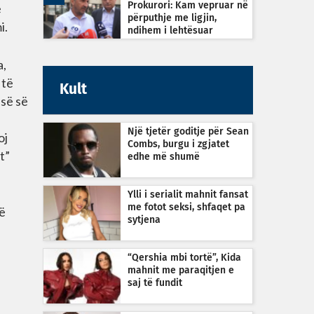
ë
Prokurori: Kam vepruar në
përputhje me ligjin,
mi.
ndihem i lehtësuar
a,
 të
Kult
isë së
Një tjetër goditje për Sean
oj
Combs, burgu i zgjatet
t”
edhe më shumë
Ylli i serialit mahnit fansat
me fotot seksi, shfaqet pa
të
sytjena
i
“Qershia mbi tortë”, Kida
mahnit me paraqitjen e
saj të fundit