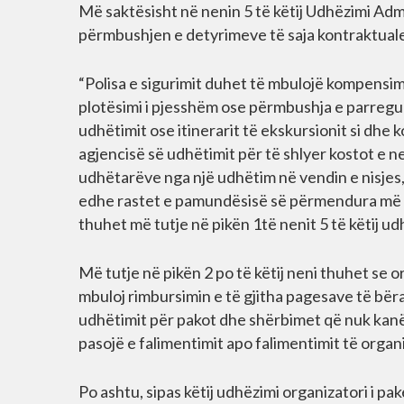
Më saktësisht në nenin 5 të këtij Udhëzimi Adm
përmbushjen e detyrimeve të saja kontraktuale 
“Polisa e sigurimit duhet të mbulojë kompensi
plotësimi i pjesshëm ose përmbushja e parregull
udhëtimit ose itinerarit të ekskursionit si dh
agjencisë së udhëtimit për të shlyer kostot e 
udhëtarëve nga një udhëtim në vendin e nisjes, 
edhe rastet e pamundësisë së përmendura më si
thuhet më tutje në pikën 1të nenit 5 të këtij ud
Më tutje në pikën 2 po të këtij neni thuhet se o
mbuloj rimbursimin e të gjitha pagesave të bër
udhëtimit për pakot dhe shërbimet që nuk kanë
pasojë e falimentimit apo falimentimit të organ
Po ashtu, sipas këtij udhëzimi organizatori i pa