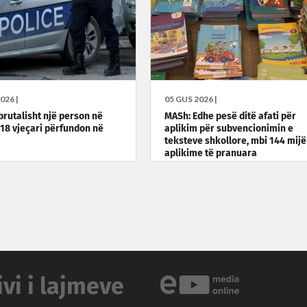
026 |
05 GUS 2026 |
brutalisht një person në
MASh: Edhe pesë ditë afati për
, 18 vjeçari përfundon në
aplikim për subvencionimin e
teksteve shkollore, mbi 144 mijë
aplikime të pranuara
ivi i lajmeve