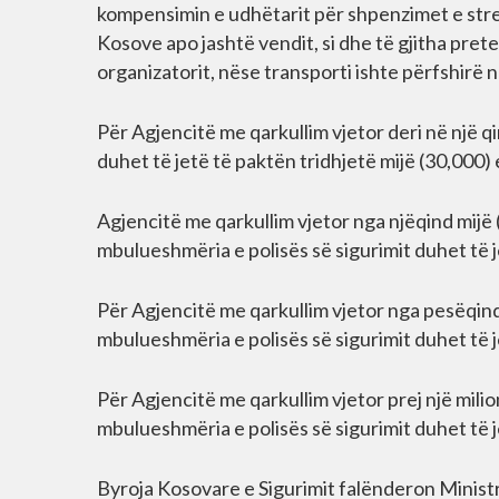
kompensimin e udhëtarit për shpenzimet e stre
Kosove apo jashtë vendit, si dhe të gjitha prete
organizatorit, nëse transporti ishte përfshirë 
Për Agjencitë me qarkullim vjetor deri në një q
duhet të jetë të paktën tridhjetë mijë (30,000)
Agjencitë me qarkullim vjetor nga njëqind mijë
mbulueshmëria e polisës së sigurimit duhet të 
Për Agjencitë me qarkullim vjetor nga pesëqind
mbulueshmëria e polisës së sigurimit duhet të 
Për Agjencitë me qarkullim vjetor prej një mili
mbulueshmëria e polisës së sigurimit duhet të 
Byroja Kosovare e Sigurimit falënderon Minist