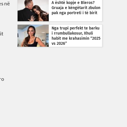
es në
A është kopje e Bleros?
Gruaja e këngëtarit zbulon
pak nga portreti i të birit
Nga trupi perfekt te barku
it
i rrumbullakosur, Xhuli
habit me krahasimin “2025
vs 2026”
ro