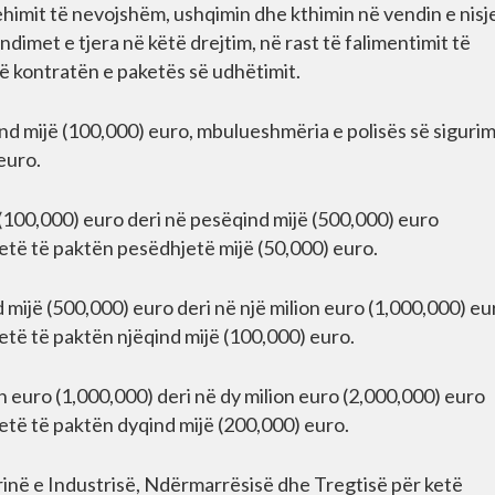
himit të nevojshëm, ushqimin dhe kthimin në vendin e nisj
ndimet e tjera në këtë drejtim, në rast të falimentimit të
në kontratën e paketës së udhëtimit.
ind mijë (100,000) euro, mbulueshmëria e polisës së sigurim
 euro.
 (100,000) euro deri në pesëqind mijë (500,000) euro
jetë të paktën pesëdhjetë mijë (50,000) euro.
 mijë (500,000) euro deri në një milion euro (1,000,000) eu
jetë të paktën njëqind mijë (100,000) euro.
on euro (1,000,000) deri në dy milion euro (2,000,000) euro
jetë të paktën dyqind mijë (200,000) euro.
rinë e Industrisë, Ndërmarrësisë dhe Tregtisë për ketë