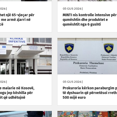
026 |
05 GUS 2026 |
het një 65-vjeçar për
MINTI nis kontrolle intensive për
 me armë zjarri në
qumështin dhe produktet e
cë
qumështit nga 6 gushti
026 |
05 GUS 2026 |
e malarie në Kosovë,
Prokuroria kërkon paraburgim 
logu jep këshilla për
të dyshuarin që përvetësoi rreth
ët që udhëtojnë
500 mijë euro