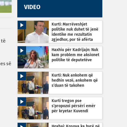
VIDEO
Kurti: Marrëveshjet
politike nuk duhet të jenë
identike me rezultatin
 të
zgjedhor, por të afërta
Haxhiu për Kadrijajn: Nuk
kam problem me aksionet
politike të deputetëve
jes së
Kurti: Nuk ankohem që
hedhin vezë, ankohem që
s’duan të takohen
Kurti tregon pse
s’propozoi përsëri emër
për kryetar Kuvendi
Hoxhaj: Kosova ka hyrë në