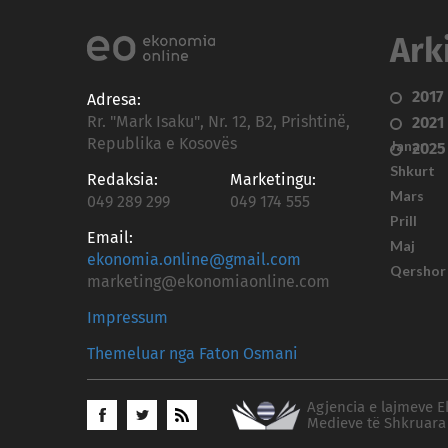
Ark
2017
Adresa:
Rr. "Mark Isaku", Nr. 12, B2, Prishtinë,
2021
Republika e Kosovës
Janar
2025
Shkurt
Redaksia:
Marketingu:
Mars
049 289 299
049 174 555
Prill
Email:
Maj
ekonomia.online@gmail.com
Qershor
marketing@ekonomiaonline.com
Impressum
Themeluar nga Faton Osmani
Agjencia e lajmeve E
Medieve të Shkruara