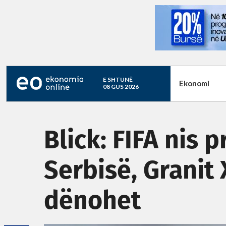
E SHTUNË
Ekonomi
08 GUS 2026
Blick: FIFA nis 
Serbisë, Granit
dënohet