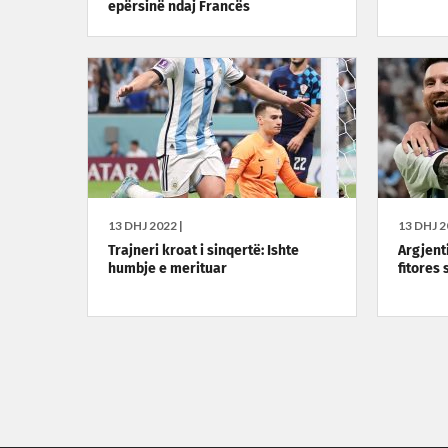
epërsinë ndaj Francës
13 DHJ 2022 |
13 DHJ 2
Trajneri kroat i sinqertë: Ishte
Argjent
humbje e merituar
fitores 