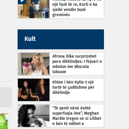
një fazë të re, Kurti e ka
sjellë vendin buzë
greminës
Kult
Afrona Dika surprizohet
para ditëlindjes: I fejuari e
mbulon me dhurata
luksoze
Khloe i bën Kylie-t një
tortë të çuditshme për
ditëlindje
“Të qenit nënë është
superfuqia ime”, Meghan
Markle tregon se si Lilibet
e bën të ndihet e