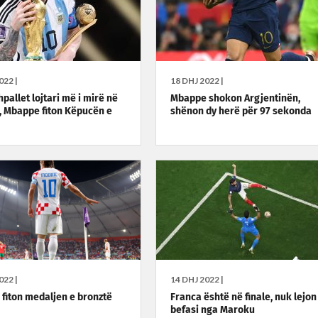
022 |
18 DHJ 2022 |
pallet lojtari më i mirë në
Mbappe shokon Argjentinën,
, Mbappe fiton Këpucën e
shënon dy herë për 97 sekonda
022 |
14 DHJ 2022 |
 fiton medaljen e bronztë
Franca është në finale, nuk lejon
befasi nga Maroku