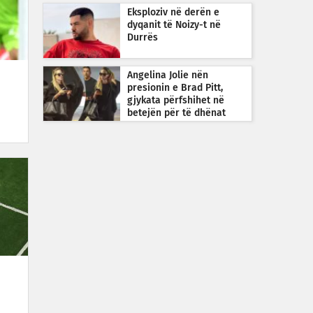
guximshme
Eksploziv në derën e
dyqanit të Noizy-t në
Durrës
Angelina Jolie nën
presionin e Brad Pitt,
gjykata përfshihet në
betejën për të dhënat
financiare