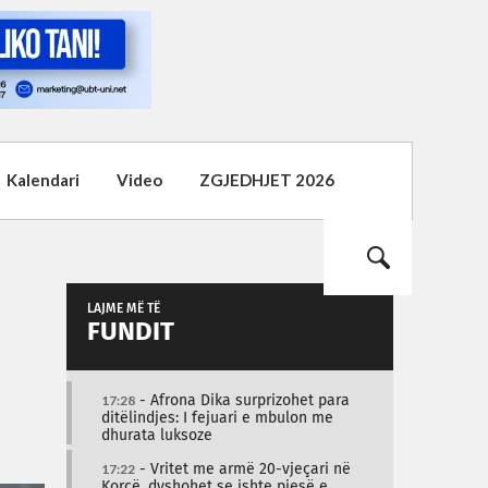
Kalendari
Video
ZGJEDHJET 2026
LAJME MË TË
FUNDIT
17:28
- Afrona Dika surprizohet para
ditëlindjes: I fejuari e mbulon me
dhurata luksoze
17:22
- Vritet me armë 20-vjeçari në
Korçë, dyshohet se ishte pjesë e