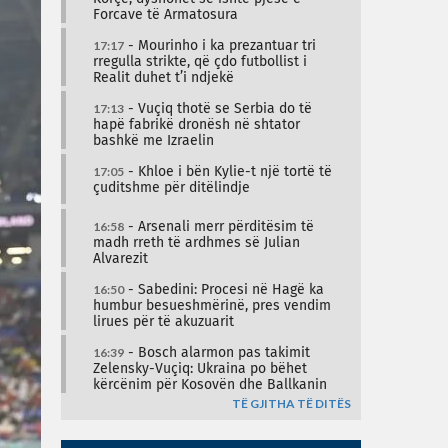
Forcave të Armatosura
17:17
- Mourinho i ka prezantuar tri
rregulla strikte, që çdo futbollist i
Realit duhet t’i ndjekë
17:13
- Vuçiq thotë se Serbia do të
hapë fabrikë dronësh në shtator
bashkë me Izraelin
17:05
- Khloe i bën Kylie-t një tortë të
çuditshme për ditëlindje
16:58
- Arsenali merr përditësim të
madh rreth të ardhmes së Julian
Alvarezit
16:50
- Sabedini: Procesi në Hagë ka
humbur besueshmërinë, pres vendim
lirues për të akuzuarit
16:39
- Bosch alarmon pas takimit
Zelensky-Vuçiq: Ukraina po bëhet
kërcënim për Kosovën dhe Ballkanin
TË GJITHA TË DITËS