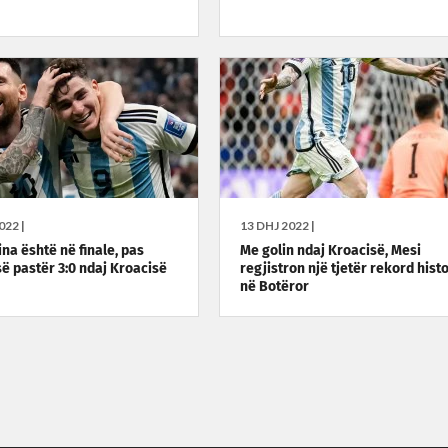
022 |
13 DHJ 2022 |
ina është në finale, pas
Me golin ndaj Kroacisë, Mesi
së pastër 3:0 ndaj Kroacisë
regjistron një tjetër rekord hist
në Botëror