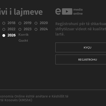
ivi i lajmeve
2018
2019
2020
Regjistrohuni për të shkarku
2022
2023
2024
shfrytëzuar videot në kualitet
Korrik
lartë.
2026
Gusht
KYÇU
REGJISTROHU
konomia Online është anëtare e Këshillit të
 të Kosovës (KMShK)