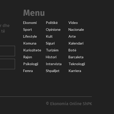
Menu
Ekonomi
Politikë
Video
ar dhe
Sport
Opinione
Nacionale
 të
Lifestyle
Kult
Arte
Komuna
Siguri
Kalendari
Kuriozitete
Turizëm
Botë
Rajon
Histori
Barcaleta
Psikologji
Intervista
Teknologji
Femra
Shpalljet
Karriera
© Ekonomia Online ShPK