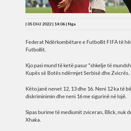
| 05 DHJ 2022 | 14:06 |
Nga
Federat Ndërkombëtare e Futbollit FIFA të hë
Futbollit.
Kjo pasi mund të ketë pasur “shkelje të mundshm
Kupës së Botës ndërmjet Serbisë dhe Zvicrës.
Këto janë nenet 12, 13 dhe 16. Neni 12 ka të bë
diskriminimin dhe neni 16 me sigurinë në lojë.
Sipas burime të mediumit zviceran, Blick, nuk d
Xhaka.