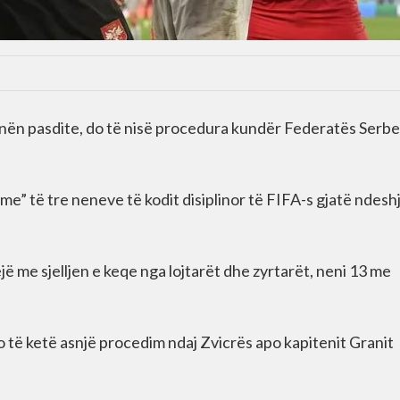
nën pasdite, do të nisë procedura kundër Federatës Serbe
e” të tre neneve të kodit disiplinor të FIFA-s gjatë ndesh
jë me sjelljen e keqe nga lojtarët dhe zyrtarët, neni 13 me
o të ketë asnjë procedim ndaj Zvicrës apo kapitenit Granit