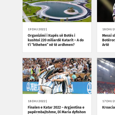
19 DHJ 2022 |
18 DHJ 2
Organizimi i Kupës së Botës i
Messi sh
kushtoi 220 miliardë Katarit – A do
Botëror
t’i “kthehen” në të ardhmen?
Artë
18 DHJ 2022 |
17 DHJ 2
Finalen e Katar 2022 – Argjentina e
Kroacia
papërmbajtshme, Di Maria dyfishon