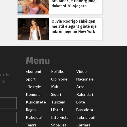
tat, Alberije Hadërgjonaj
duket si 20-vjeçare
Olivia Rodrigo shkëlqen
me stil elegant gjatë një
mbrëmjeje në New York
Menu
Ekonomi
Politikë
Video
ar dhe
Sport
Opinione
Nacionale
 të
Lifestyle
Kult
Arte
Komuna
Siguri
Kalendari
Kuriozitete
Turizëm
Botë
Rajon
Histori
Barcaleta
Psikologji
Intervista
Teknologji
Femra
Shpalljet
Karriera