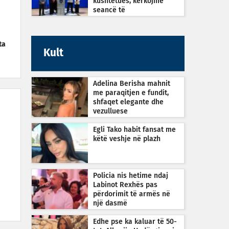
kushtetues, kërkojmë
seancë të
jashtëzakonshme sonte në
orën 22:30
ta
Kult
Adelina Berisha mahnit
me paraqitjen e fundit,
shfaqet elegante dhe
vezulluese
Egli Tako habit fansat me
këtë veshje në plazh
Policia nis hetime ndaj
Labinot Rexhës pas
përdorimit të armës në
një dasmë
Edhe pse ka kaluar të 50-