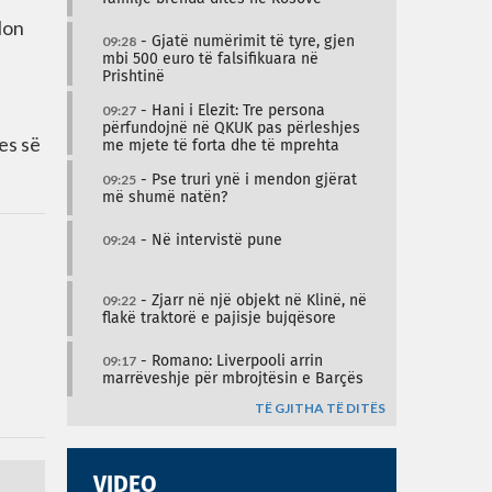
lon
09:28
- Gjatë numërimit të tyre, gjen
mbi 500 euro të falsifikuara në
Prishtinë
09:27
- Hani i Elezit: Tre persona
përfundojnë në QKUK pas përleshjes
es së
me mjete të forta dhe të mprehta
09:25
- Pse truri ynë i mendon gjërat
më shumë natën?
09:24
- Në intervistë pune
09:22
- Zjarr në një objekt në Klinë, në
flakë traktorë e pajisje bujqësore
09:17
- Romano: Liverpooli arrin
marrëveshje për mbrojtësin e Barçës
TË GJITHA TË DITËS
VIDEO