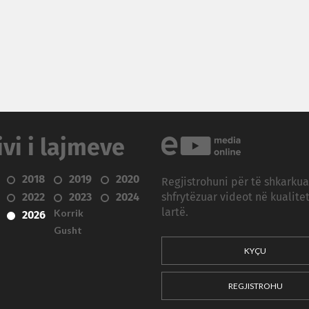
ivi i lajmeve
2018
2019
2020
Regjistrohuni për të shkarku
2022
2023
2024
shfrytëzuar videot në kualitet
Korrik
lartë.
2026
Gusht
KYÇU
REGJISTROHU