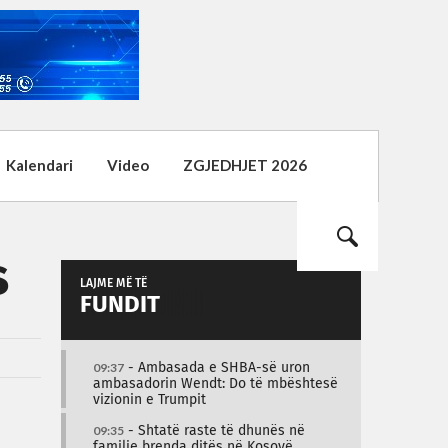
Kalendari
Video
ZGJEDHJET 2026
s
LAJME MË TË
FUNDIT
09:37
- Ambasada e SHBA-së uron
ambasadorin Wendt: Do të mbështesë
vizionin e Trumpit
09:35
- Shtatë raste të dhunës në
familje brenda ditës në Kosovë