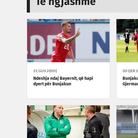
Të ngjashme
21 GUS 2020 |
03 QER 2
Ndeshja ndaj Bayernit, që hapi
Bunjaku
dyert për Bunjakun
Gjerman