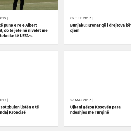
019 |
09 TET 2017 |
të puna e re e Albert
Bunjaku: Krenar që i drejtova kë
t, do të jetë në nivelet më
djem
 teknike të UEFA-s
017 |
26 MAJ 2017 |
sot zbulon listën e të
Ujkani gëzon Kosovën para
 ndaj Kroacisë
ndeshjes me Turqinë