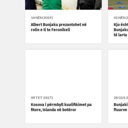
14 NËN 2019 |
01 NËN 2
Albert Bunjaku prezantohet në
Kjo ësh
rolin e ti te Feronikeli
Bunjaku
të larta
09 TET 2017 |
28 GUS 2
Kosova i përmbyll kualifikimet pa
Bunjaki 
fitore, Islanda në botëror
ftuarve