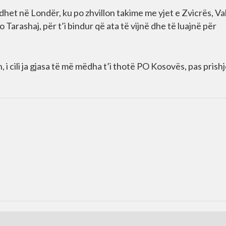
dhet në Londër, ku po zhvillon takime me yjet e Zvicrës, Va
Tarashaj, për t’i bindur që ata të vijnë dhe të luajnë për
 cili ja gjasa të më mëdha t’i thotë PO Kosovës, pas prishj