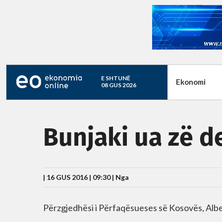
E SHTUNË
Ekonomi
08 GUS 2026
Bunjaki ua zë d
| 16 GUS 2016 | 09:30 |
Nga
Përzgjedhësi i Përfaqësueses së Kosovës, Albe