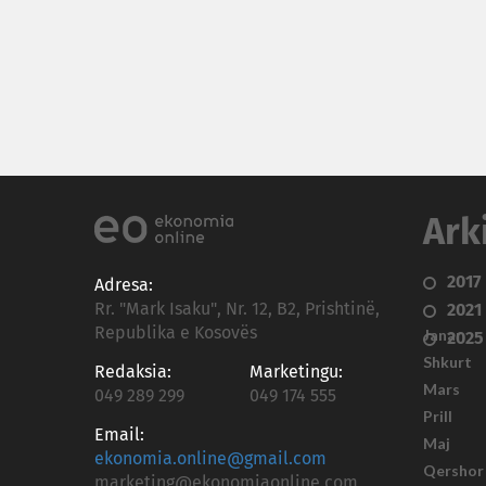
Ark
2017
Adresa:
Rr. "Mark Isaku", Nr. 12, B2, Prishtinë,
2021
Republika e Kosovës
Janar
2025
Shkurt
Redaksia:
Marketingu:
Mars
049 289 299
049 174 555
Prill
Email:
Maj
ekonomia.online@gmail.com
Qershor
marketing@ekonomiaonline.com