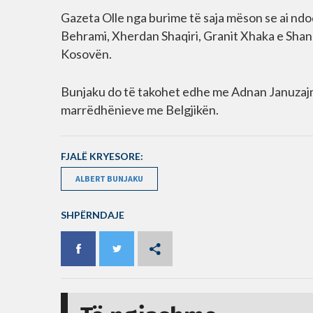
Gazeta Olle nga burime të saja mëson se ai ndo
Behrami, Xherdan Shaqiri, Granit Xhaka e Shano 
Kosovën.
Bunjaku do të takohet edhe me Adnan Januzajn, i
marrëdhënieve me Belgjikën.
FJALË KRYESORE:
ALBERT BUNJAKU
SHPËRNDAJE