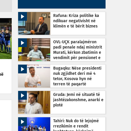
Rafuna: Kriza politike ka
ndikuar negativisht në
klimën e të bërit biznes
OVL-UÇK paralajmëron
padi penale ndaj ministrit
Murati, kërkon zbatimin e
vendimit për pensionet e
dyfishta
Bugaqku: Nëse presidenti
nuk zgjidhet deri më 4
në
tetor, Kosova hyn në
terren të paqartë
kushtetues
Gruda: Jemi në situatë të
jashtëzakonshme, anarki e
plotë
Tahiri: Nuk do të lejojmë
rrezikimin e rendit