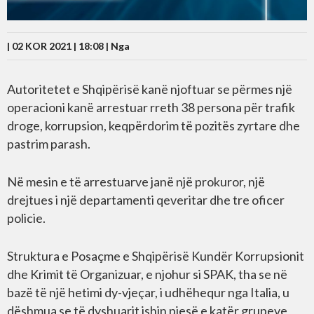
| 02 KOR 2021 | 18:08 |
Nga
Autoritetet e Shqipërisë kanë njoftuar se përmes një
operacioni kanë arrestuar rreth 38 persona për trafik
droge, korrupsion, keqpërdorim të pozitës zyrtare dhe
pastrim parash.
Në mesin e të arrestuarve janë një prokuror, një
drejtues i një departamenti qeveritar dhe tre oficer
policie.
Struktura e Posaçme e Shqipërisë Kundër Korrupsionit
dhe Krimit të Organizuar, e njohur si SPAK, tha se në
bazë të një hetimi dy-vjeçar, i udhëhequr nga Italia, u
dëshmua se të dyshuarit ishin pjesë e katër grupeve