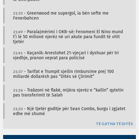
21:55
- Greenwood me supergol, ia bën sefte me
Fenerbahcen
21:49
- Paralajmërimi i OKB-së: Fenomeni El Nino mund
t’i lë 50 milionë njerëz në uri akute para fundit të vitit
tjetër
21:41
- Kaçanik: Arrestohet 21-vjeçari i dyshuar për tri
vjedhje, pranon veprat para policisë
21:37
- Tarifat e Trumpit sjellin rimbursime prej 100
miliardë dollarësh pas “Ditës së Çlirimit”
21:26
- Trabzoni në flakë, mijëra njerëz e “kallin” qytetin
pas transferimit të Salah
21:23
- Një tjetër goditje për Sean Combs, burgu i zgjatet
edhe më shumë
TË GJITHA TË DITËS