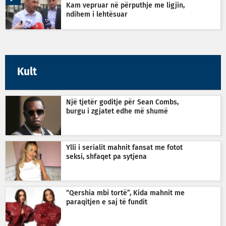
Kam vepruar në përputhje me ligjin,
ndihem i lehtësuar
Kult
Një tjetër goditje për Sean Combs,
burgu i zgjatet edhe më shumë
Ylli i serialit mahnit fansat me fotot
seksi, shfaqet pa sytjena
“Qershia mbi tortë”, Kida mahnit me
paraqitjen e saj të fundit