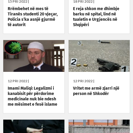
15 PRI 2022 |
18 PRI 2022 |
Rrëmbehet në mes të
E reja shkon me dhimbje
Tiranës studenti 20 vjeçar,
barku në spital, lind në
Policia s’ka asnjë gjurmë
tualetin e Urgjencës në
të autorit
Shqipëri
12 PRI 2022 |
12 PRI 2022 |
Imami Maliqi: Legalizmi i
Vritet me armë zjarri një
kanabisit për përdorime
person në Shkodër
medicinale nuk bie ndesh
me mësimet e fesë islame