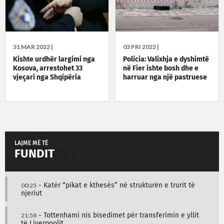
31 MAR 2022 |
03 PRI 2022 |
Kishte urdhër largimi nga
Policia: Valixhja e dyshimtë
Kosova, arrestohet 33
në Fier ishte bosh dhe e
vjeçari nga Shqipëria
harruar nga një pastruese
LAJME MË TË
FUNDIT
00:25
- Katër “pikat e kthesës” në strukturën e trurit të
njeriut
21:58
- Tottenhami nis bisedimet për transferimin e yllit
të Liverpoolit