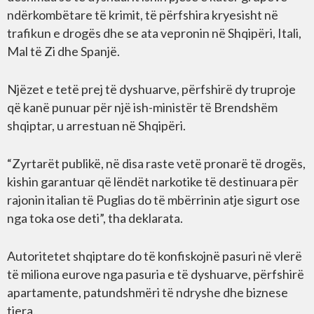
ndërkombëtare të krimit, të përfshira kryesisht në
trafikun e drogës dhe se ata vepronin në Shqipëri, Itali,
Mal të Zi dhe Spanjë.
Njëzet e tetë prej të dyshuarve, përfshirë dy truproje
që kanë punuar për një ish-ministër të Brendshëm
shqiptar, u arrestuan në Shqipëri.
“Zyrtarët publikë, në disa raste vetë pronarë të drogës,
kishin garantuar që lëndët narkotike të destinuara për
rajonin italian të Puglias do të mbërrinin atje sigurt ose
nga toka ose deti”, tha deklarata.
Autoritetet shqiptare do të konfiskojnë pasuri në vlerë
të miliona eurove nga pasuria e të dyshuarve, përfshirë
apartamente, patundshmëri të ndryshe dhe biznese
tjera.