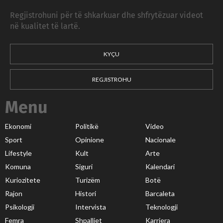
Regjistrohuni për të shkarkuar dhe shfrytëzuar videot
në kualitet të lartë.
KYÇU
REGJISTROHU
Menu
Ekonomi
Politikë
Video
Sport
Opinione
Nacionale
Lifestyle
Kult
Arte
Komuna
Siguri
Kalendari
Kuriozitete
Turizëm
Botë
Rajon
Histori
Barcaleta
Psikologji
Intervista
Teknologji
Femra
Shpalljet
Karriera