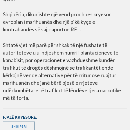
Shqipëria, dikur ishte një vend prodhues kryesor
evropian i marihuanës dhe një pikë kyçe e
kontrabandës së saj, raporton REL.
Shtatë vjet më parë për shkak të një fushate të
autoriteteve u ul ndjeshëm numri i plantacioneve të
kanabisit, por operacionet e vazhdueshme kundër
trafikut të drogës dëshmojnë se trafikantët ende
kërkojnë vende alternative për të rritur ose ruajtur
marihuanën dhe janë bërë pjesë e rrjeteve
ndërkombëtare të trafikut të lëndëve tjera narkotike
më të forta.
FJALË KRYESORE:
SHQIPËRI