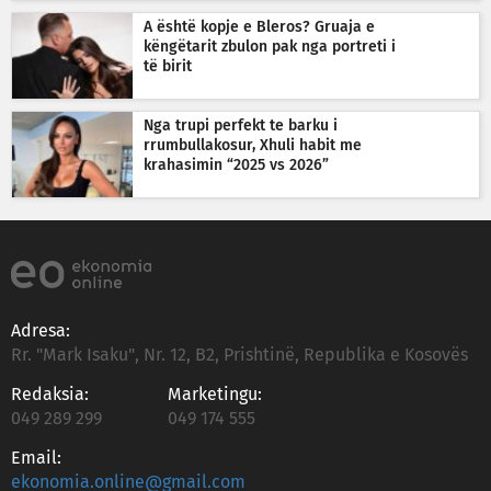
A është kopje e Bleros? Gruaja e
këngëtarit zbulon pak nga portreti i
të birit
Nga trupi perfekt te barku i
rrumbullakosur, Xhuli habit me
krahasimin “2025 vs 2026”
Adresa:
Rr. "Mark Isaku", Nr. 12, B2, Prishtinë, Republika e Kosovës
Redaksia:
Marketingu:
049 289 299
049 174 555
Email:
ekonomia.online@gmail.com