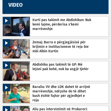
VIDEO
Kurti pas takimit me Abdixhikun: Nuk
kemi lajme, përderisa s’kemi
marrëveshje
Zemaj: Barra e përgjegjësisë për
krijimin e institucioneve të reja bie
mbi Albin Kurtin
Abdixhiku pas takimit të GP: Më
lejoni pak kohë, nuk ka asgjë tjetër
Baraliu: VV dhe LDK duhet të arrijnë
marrëveshje, ndryshe do të dihet
kush është fajtor për zgjedhjet e
reja
Aliu pas intervistimit në Prokurori: