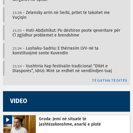
21:38
- Zelensky arrin në Serbi, pritet të takohet me
Vuçiqin
21:35
- Hoti-Abdixhikut: Po dëshiron poste qeveritare për
t’i zgjidhur problemet e brendshme
21:24
- Lushaku-Sadriu: E thërrasim LVV-në ta
konstituojmë sonte Kuvendin
21:13
- Vushtrria hap festivalin tradicional “Ditët e
Diasporës”, Idrizi: Mirë se erdhët në vendlindjen tuaj
TË GJITHA TË DITËS
VIDEO
Gruda: Jemi në situatë të
jashtëzakonshme, anarki e plotë