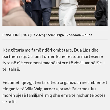
PRISHTINË | 10 QER 2026 | 15:07 |
Nga Ekonomia Online
Këngëtarja me famë ndërkombëtare, Dua Lipa dhe
partneri i saj, Callum Turner, kanë festuar martesën e
tyre në një ceremoni madhështore të zhvilluar në Sicili
të Italisë.
Festimet, që zgjatën tri ditë, u organizuan në ambientet
elegante të Villa Valguarnera, pranë Palermos, ku
morën pjesë familjarë, miq dhe emra të njohur të botës
së artit.