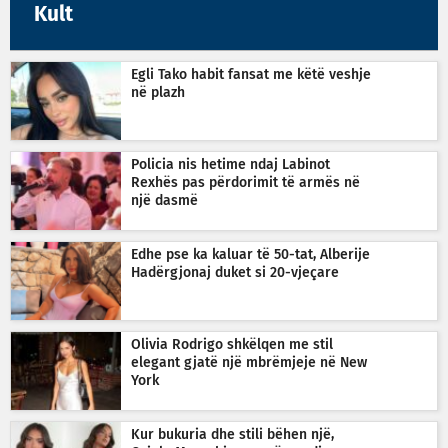
Kult
Egli Tako habit fansat me këtë veshje
në plazh
Policia nis hetime ndaj Labinot
Rexhës pas përdorimit të armës në
një dasmë
Edhe pse ka kaluar të 50-tat, Alberije
Hadërgjonaj duket si 20-vjeçare
Olivia Rodrigo shkëlqen me stil
elegant gjatë një mbrëmjeje në New
York
Kur bukuria dhe stili bëhen një,