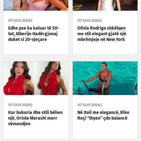
07 GUS 2026 |
07 GUS 2026 |
Edhe pse ka kaluar të 50-
Olivia Rodrigo shkëlqen
tat, Alberije Hadërgjonaj
me stil elegant gjatë një
duket si 20-vjeçare
mbrëmjeje në New York
07 GUS 2026 |
07 GUS 2026 |
Kur bukuria dhe stili bëhen
Në Itali me elegancë, Rike
një, Oriola Marashi merr
Roçi “thyen” çdo balancë
vëmendjen