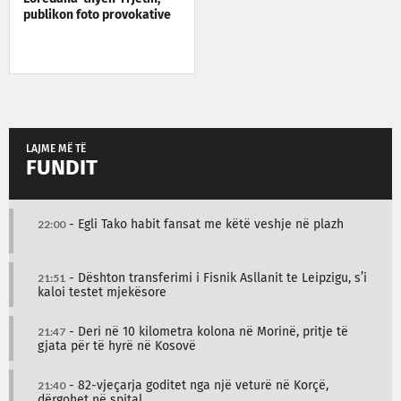
publikon foto provokative
LAJME MË TË
FUNDIT
22:00
- Egli Tako habit fansat me këtë veshje në plazh
21:51
- Dështon transferimi i Fisnik Asllanit te Leipzigu, s’i
kaloi testet mjekësore
21:47
- Deri në 10 kilometra kolona në Morinë, pritje të
gjata për të hyrë në Kosovë
21:40
- 82-vjeçarja goditet nga një veturë në Korçë,
dërgohet në spital