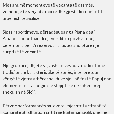
Mes shumë momenteve të veçanta të dasmës,
vëmendje të veçantë mori edhe gjesti i komunitetit
arbëresh të Sicilisë.
Sipas raportimeve, përfaqësues nga Piana degli
Albanesi udhëtuan drejt vendit ku po zhvillohej
ceremonia për t’i rezervuar artistes shqiptare një
surprizë të veçantë.
Një grup prej dhjetë vajzash, të veshura me kostumet
tradicionale karakteristike të zonës, interpretuan
këngë të vjetra arbëreshe, duke sjell në festë tinguj dhe
elemente të trashëgimisë shqiptare që ruhen prej
shekujsh në Sicili.
Përveç performancës muzikore, mjeshtrit artizanë të
komunitetit i dhuruan çiftit një kujtim simbolik dhe me