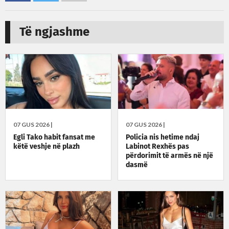
Të ngjashme
07 GUS 2026 |
07 GUS 2026 |
Egli Tako habit fansat me
Policia nis hetime ndaj
këtë veshje në plazh
Labinot Rexhës pas
përdorimit të armës në një
dasmë