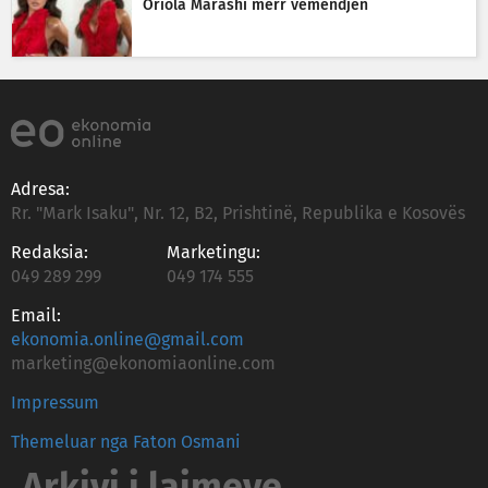
Oriola Marashi merr vëmendjen
Adresa:
Rr. "Mark Isaku", Nr. 12, B2, Prishtinë, Republika e Kosovës
Redaksia:
Marketingu:
049 289 299
049 174 555
Email:
ekonomia.online@gmail.com
marketing@ekonomiaonline.com
Impressum
Themeluar nga Faton Osmani