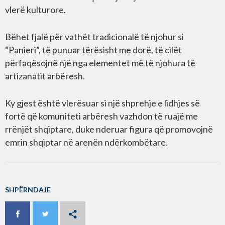
vlerë kulturore.
Bëhet fjalë për vathët tradicionalë të njohur si
“Panieri”, të punuar tërësisht me dorë, të cilët
përfaqësojnë një nga elementet më të njohura të
artizanatit arbëresh.
Ky gjest është vlerësuar si një shprehje e lidhjes së
fortë që komuniteti arbëresh vazhdon të ruajë me
rrënjët shqiptare, duke nderuar figura që promovojnë
emrin shqiptar në arenën ndërkombëtare.
SHPËRNDAJE