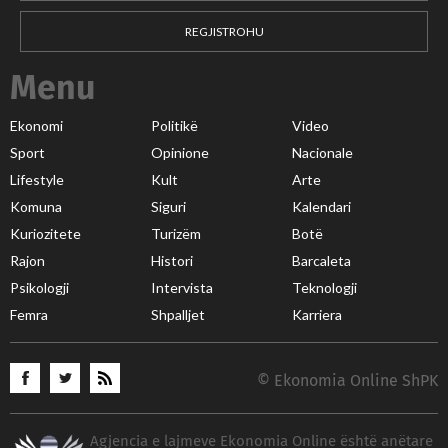
REGJISTROHU
Menu
Ekonomi
Politikë
Video
Sport
Opinione
Nacionale
Lifestyle
Kult
Arte
Komuna
Siguri
Kalendari
Kuriozitete
Turizëm
Botë
Rajon
Histori
Barcaleta
Psikologji
Intervista
Teknologji
Femra
Shpalljet
Karriera
© Ekonomia Online ShPK
Agjencia e lajmeve Ekonomia Online është anëtare