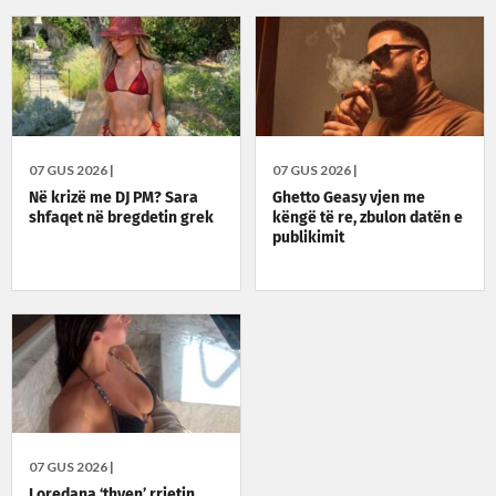
07 GUS 2026 |
07 GUS 2026 |
Në krizë me DJ PM? Sara
Ghetto Geasy vjen me
shfaqet në bregdetin grek
këngë të re, zbulon datën e
publikimit
07 GUS 2026 |
Loredana ‘thyen’ rrjetin,