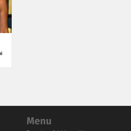
zi
Menu