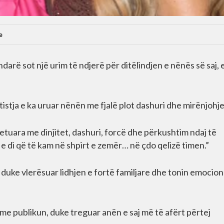
e
arë sot një urim të ndjerë për ditëlindjen e nënës së saj, e
tistja e ka uruar nënën me fjalë plot dashuri dhe mirënjohje
 jetuara me dinjitet, dashuri, forcë dhe përkushtim ndaj të
 e di që të kam në shpirt e zemër… në çdo qelizë timen.”
duke vlerësuar lidhjen e fortë familjare dhe tonin emocion
 publikun, duke treguar anën e saj më të afërt përtej