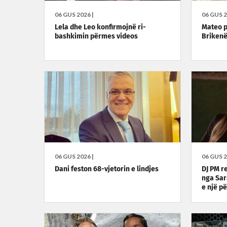
06 GUS 2026 |
06 GUS 2
Lela dhe Leo konfirmojnë ri-
Mateo p
bashkimin përmes videos
Brikenë
06 GUS 2026 |
06 GUS 2
Dani feston 68-vjetorin e lindjes
DJ PM r
nga Sar
e një p