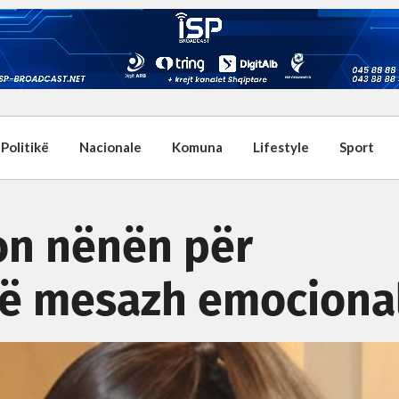
Politikë
Nacionale
Komuna
Lifestyle
Sport
on nënën për
një mesazh emociona