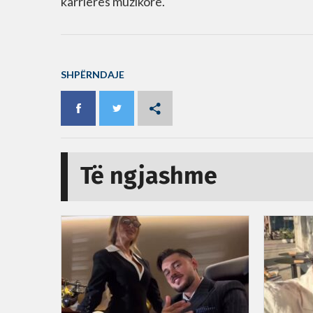
karrierës muzikore.
SHPËRNDAJE
Të ngjashme