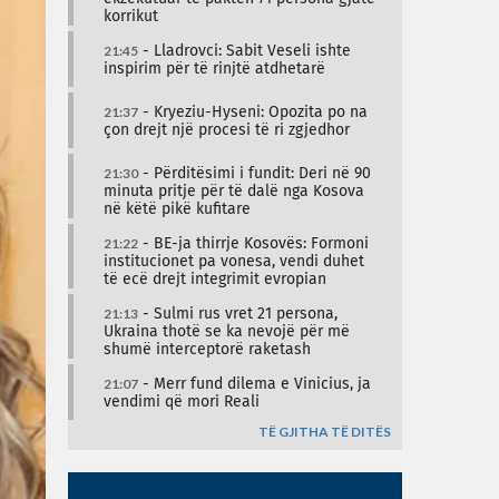
korrikut
21:45
- Lladrovci: Sabit Veseli ishte
inspirim për të rinjtë atdhetarë
21:37
- Kryeziu-Hyseni: Opozita po na
çon drejt një procesi të ri zgjedhor
21:30
- Përditësimi i fundit: Deri në 90
minuta pritje për të dalë nga Kosova
në këtë pikë kufitare
21:22
- BE-ja thirrje Kosovës: Formoni
institucionet pa vonesa, vendi duhet
të ecë drejt integrimit evropian
21:13
- Sulmi rus vret 21 persona,
Ukraina thotë se ka nevojë për më
shumë interceptorë raketash
21:07
- Merr fund dilema e Vinicius, ja
vendimi që mori Reali
TË GJITHA TË DITËS