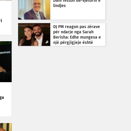
Dani feston 68-vjetorin e
lindjes
ri
DJ PM reagon pas zërave
për ndarje nga Sarah
Berisha: Edhe mungesa e
një përgjigjeje është
përgjigje
nga