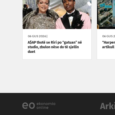
06 GUS 2026 |
06 GUS 2
A$AP thotë se Riri po “gatuan” në
“Harper
studio, zbulon nëse do të sjellin
artikull
duet
Ark