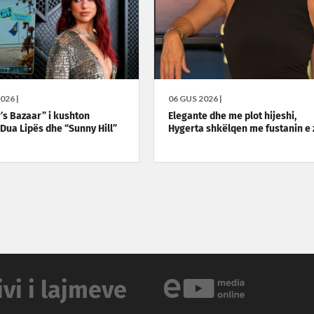
026 |
06 GUS 2026 |
’s Bazaar” i kushton
Elegante dhe me plot hijeshi,
 Dua Lipës dhe “Sunny Hill”
Hygerta shkëlqen me fustanin e 
ivi i lajmeve