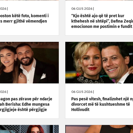
026 |
06 GUS 2026 |
oston këtë foto, komenti i
“Kjo është ajo që të pret kur
s merr gjithë vëmendjen
kthehesh në shtëpi”, Dafina Zeqi
emocionon me postimin e fundit
026 |
06 GUS 2026 |
eagon pas zërave për ndarje
Pas pesë vitesh, finalizohet një 
ah Berisha: Edhe mungesa
divorcet më të kushtueshme të
ërgjigjeje është përgjigje
Hollivudit