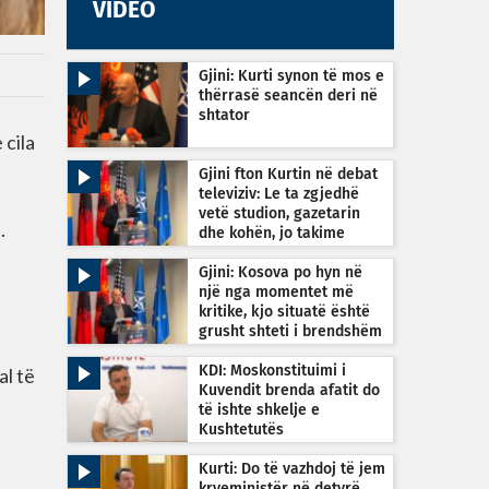
VIDEO
Gjini: Kurti synon të mos e
thërrasë seancën deri në
shtator
 cila
Gjini fton Kurtin në debat
televiziv: Le ta zgjedhë
vetë studion, gazetarin
.
dhe kohën, jo takime
private
Gjini: Kosova po hyn në
një nga momentet më
kritike, kjo situatë është
grusht shteti i brendshëm
al të
KDI: Moskonstituimi i
Kuvendit brenda afatit do
të ishte shkelje e
Kushtetutës
Kurti: Do të vazhdoj të jem