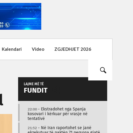
Kalendari
Video
ZGJEDHJET 2026
LAJME MË TË
FUNDIT
l
22:00
- Ekstradohet nga Spanja
kosovari i kërkuar për vrasje në
tentativë
21:52
- Në Iran raportohet se janë
ekzekutuar të paktën 71 persona gjatë