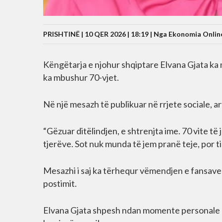
PRISHTINË | 10 QER 2026 | 18:19 |
Nga Ekonomia Onlin
Këngëtarja e njohur shqiptare Elvana Gjata ka nd
ka mbushur 70-vjet.
Në një mesazh të publikuar në rrjete sociale, ar
“Gëzuar ditëlindjen, e shtrenjta ime. 70 vite të
tjerëve. Sot nuk munda të jem pranë teje, por ti
Mesazhi i saj ka tërhequr vëmendjen e fansave 
postimit.
Elvana Gjata shpesh ndan momente personale me