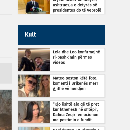
kryeministër në detyrë,
ushtruesja e detyrës së
presidentes do të veprojë
sipas Kushtetutës
Kult
Lela dhe Leo konfirmojnë
ri-bashkimin përmes
videos
Mateo poston këtë foto,
komenti i Brikenës merr
gjithë vëmendjen
“Kjo është ajo që të pret
kur kthehesh në shtëpi”,
Dafina Zeqiri emocionon
me postimin e fundit