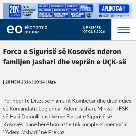
E PREMTE
07 GUS 2026
Forca e Sigurisë së Kosovës nderon
familjen Jashari dhe veprën e UÇK-së
| 28 NËN 2016 | 10:14 |
Nga
Për nder të Ditës së Flamurit Kombëtar dhe ditëlindjes
së Komandatit Legjendar Adem Jashari, Ministri i FSK-
së Haki Demolli bashkë me Forcat e Sigurisë së
Kosovës, kanë bërë homazhe tek kompleksi memorial
‘’Adem Jashari’’ në Prekaz.