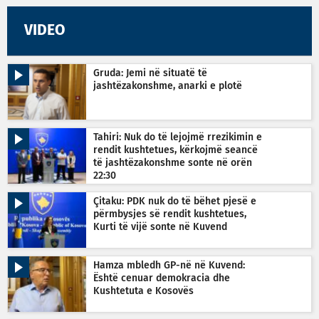
VIDEO
Gruda: Jemi në situatë të
jashtëzakonshme, anarki e plotë
Tahiri: Nuk do të lejojmë rrezikimin e
rendit kushtetues, kërkojmë seancë
të jashtëzakonshme sonte në orën
22:30
Çitaku: PDK nuk do të bëhet pjesë e
përmbysjes së rendit kushtetues,
Kurti të vijë sonte në Kuvend
Hamza mbledh GP-në në Kuvend:
Është cenuar demokracia dhe
Kushtetuta e Kosovës