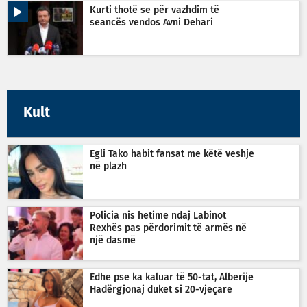
Kurti thotë se për vazhdim të
seancës vendos Avni Dehari
Kult
Egli Tako habit fansat me këtë veshje
në plazh
Policia nis hetime ndaj Labinot
Rexhës pas përdorimit të armës në
një dasmë
Edhe pse ka kaluar të 50-tat, Alberije
Hadërgjonaj duket si 20-vjeçare