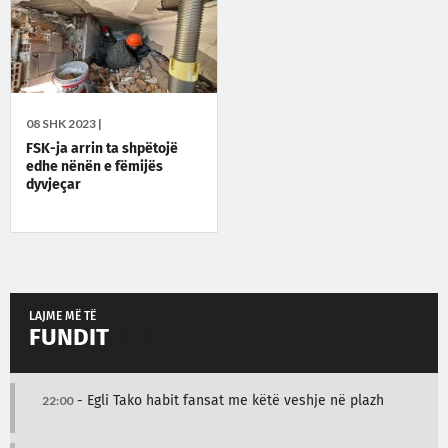
08 SHK 2023 |
FSK-ja arrin ta shpëtojë
edhe nënën e fëmijës
dyvjeçar
LAJME MË TË
FUNDIT
22:00
- Egli Tako habit fansat me këtë veshje në plazh