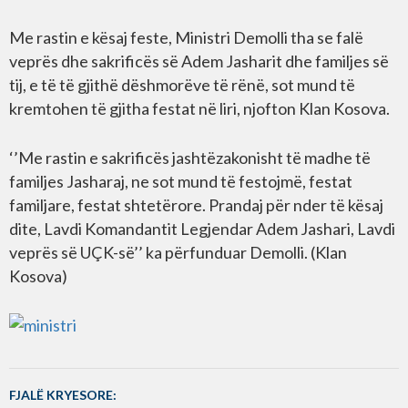
Me rastin e kësaj feste, Ministri Demolli tha se falë
veprës dhe sakrificës së Adem Jasharit dhe familjes së
tij, e të të gjithë dëshmorëve të rënë, sot mund të
kremtohen të gjitha festat në liri, njofton Klan Kosova.
‘’Me rastin e sakrificës jashtëzakonisht të madhe të
familjes Jasharaj, ne sot mund të festojmë, festat
familjare, festat shtetërore. Prandaj për nder të kësaj
dite, Lavdi Komandantit Legjendar Adem Jashari, Lavdi
veprës së UÇK-së’’ ka përfunduar Demolli. (Klan
Kosova)
FJALË KRYESORE: