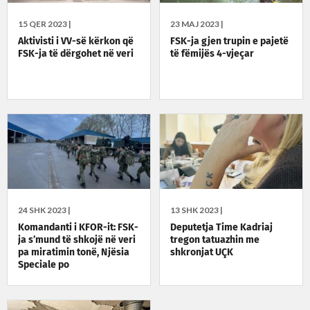
15 QER 2023 |
23 MAJ 2023 |
Aktivisti i VV-së kërkon që
FSK-ja gjen trupin e pajetë
FSK-ja të dërgohet në veri
të fëmijës 4-vjeçar
24 SHK 2023 |
13 SHK 2023 |
Komandanti i KFOR-it: FSK-
Deputetja Time Kadriaj
ja s’mund të shkojë në veri
tregon tatuazhin me
pa miratimin tonë, Njësia
shkronjat UÇK
Speciale po