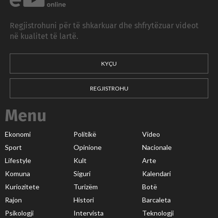
Regjistrohuni për të shkarkuar dhe shfrytëzuar videot
në kualitet të lartë.
KYÇU
REGJISTROHU
Menu
Ekonomi
Politikë
Video
Sport
Opinione
Nacionale
Lifestyle
Kult
Arte
Komuna
Siguri
Kalendari
Kuriozitete
Turizëm
Botë
Rajon
Histori
Barcaleta
Psikologji
Intervista
Teknologji