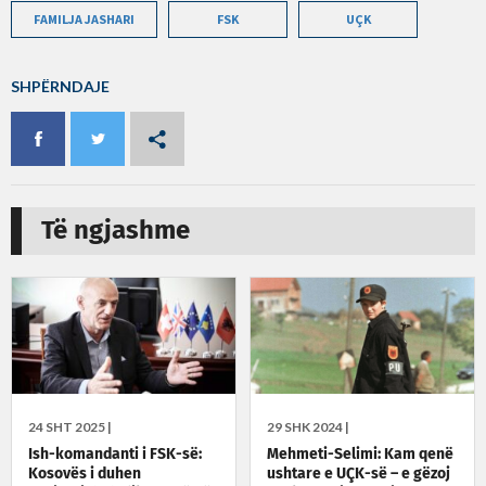
FAMILJA JASHARI
FSK
UÇK
SHPËRNDAJE
Të ngjashme
24 SHT 2025 |
29 SHK 2024 |
Ish-komandanti i FSK-së:
Mehmeti-Selimi: Kam qenë
Kosovës i duhen
ushtare e UÇK-së – e gëzoj