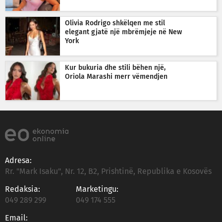
Olivia Rodrigo shkëlqen me stil
elegant gjatë një mbrëmjeje në New
York
Kur bukuria dhe stili bëhen një,
Oriola Marashi merr vëmendjen
Adresa:
Rr. "Mark Isaku", Nr. 12, B2, Prishtinë, Republika e Kosovës
Redaksia:
Marketingu:
049 289 299
049 174 555
Email: