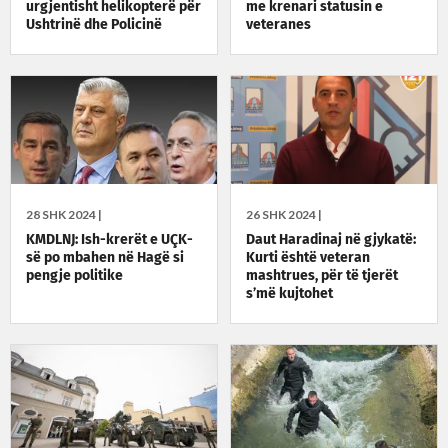
urgjentisht helikopterë për
me krenari statusin e
Ushtrinë dhe Policinë
veteranes
28 SHK 2024 |
26 SHK 2024 |
KMDLNJ: Ish-krerët e UÇK-
Daut Haradinaj në gjykatë:
së po mbahen në Hagë si
Kurti është veteran
pengje politike
mashtrues, për të tjerët
s’më kujtohet