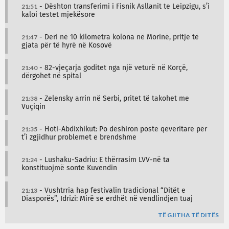
21:51
- Dështon transferimi i Fisnik Asllanit te Leipzigu, s’i
kaloi testet mjekësore
21:47
- Deri në 10 kilometra kolona në Morinë, pritje të
gjata për të hyrë në Kosovë
21:40
- 82-vjeçarja goditet nga një veturë në Korçë,
dërgohet në spital
21:38
- Zelensky arrin në Serbi, pritet të takohet me
Vuçiqin
21:35
- Hoti-Abdixhikut: Po dëshiron poste qeveritare për
t’i zgjidhur problemet e brendshme
21:24
- Lushaku-Sadriu: E thërrasim LVV-në ta
konstituojmë sonte Kuvendin
21:13
- Vushtrria hap festivalin tradicional “Ditët e
Diasporës”, Idrizi: Mirë se erdhët në vendlindjen tuaj
TË GJITHA TË DITËS