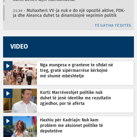
21:34
- Muhaxheri: VV-ja nuk e do një opozitë aktive, PDK-
ja dhe Aleanca duhet ta dinamizojnë veprimin politik
TË GJITHA TË DITËS
VIDEO
Nga mungesa e granteve te sfidat në
treg, gratë sipërmarrëse kërkojnë
më shumë mbështetje
Kurti: Marrëveshjet politike nuk
duhet të jenë identike me rezultatin
zgjedhor, por të afërta
Haxhiu për Kadriajn: Nuk kam
problem me aksionet politike të
deputetëve