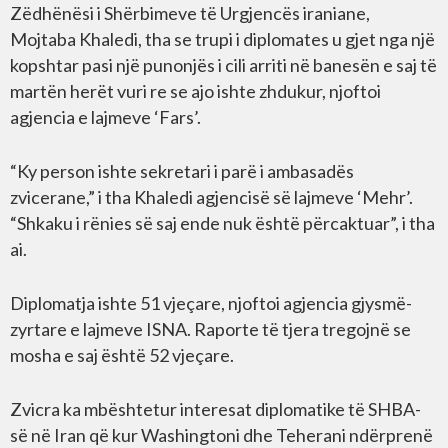
Zëdhënësi i Shërbimeve të Urgjencës iraniane,
Mojtaba Khaledi, tha se trupi i diplomates u gjet nga një
kopshtar pasi një punonjës i cili arriti në banesën e saj të
martën herët vuri re se ajo ishte zhdukur, njoftoi
agjencia e lajmeve ‘Fars’.
“Ky person ishte sekretari i parë i ambasadës
zvicerane,” i tha Khaledi agjencisë së lajmeve ‘Mehr’.
“Shkaku i rënies së saj ende nuk është përcaktuar”, i tha
ai.
Diplomatja ishte 51 vjeçare, njoftoi agjencia gjysmë-
zyrtare e lajmeve ISNA. Raporte të tjera tregojnë se
mosha e saj është 52 vjeçare.
Zvicra ka mbështetur interesat diplomatike të SHBA-
së në Iran që kur Washingtoni dhe Teherani ndërprenë