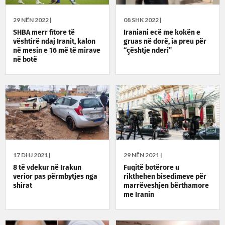
29 NËN 2022 |
08 SHK 2022 |
SHBA merr fitore të
Iraniani ecë me kokën e
vështirë ndaj Iranit, kalon
gruas në dorë, ia preu për
në mesin e 16 më të mirave
“çështje nderi”
në botë
17 DHJ 2021 |
29 NËN 2021 |
8 të vdekur në Irakun
Fuqitë botërore u
verior pas përmbytjes nga
rikthehen bisedimeve për
shirat
marrëveshjen bërthamore
me Iranin