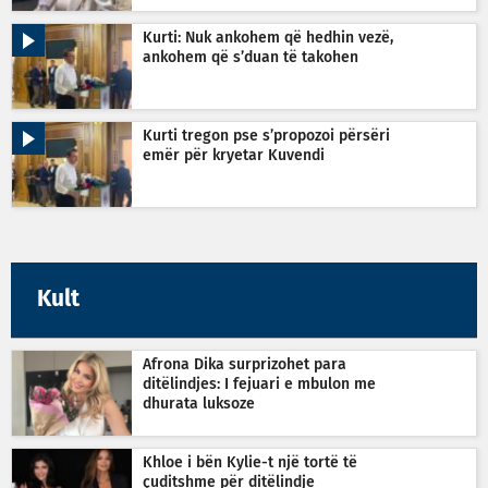
Kurti: Nuk ankohem që hedhin vezë,
ankohem që s’duan të takohen
Kurti tregon pse s’propozoi përsëri
emër për kryetar Kuvendi
Kult
Afrona Dika surprizohet para
ditëlindjes: I fejuari e mbulon me
dhurata luksoze
Khloe i bën Kylie-t një tortë të
çuditshme për ditëlindje