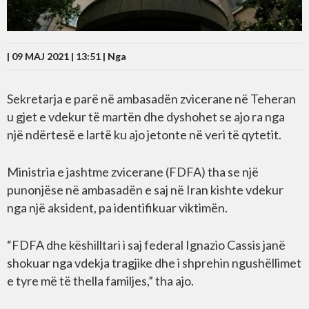
| 09 MAJ 2021 | 13:51 |
Nga
Sekretarja e parë në ambasadën zvicerane në Teheran
u gjet e vdekur të martën dhe dyshohet se ajo ra nga
një ndërtesë e lartë ku ajo jetonte në veri të qytetit.
Ministria e jashtme zvicerane (FDFA) tha se një
punonjëse në ambasadën e saj në Iran kishte vdekur
nga një aksident, pa identifikuar viktimën.
“FDFA dhe këshilltari i saj federal Ignazio Cassis janë
shokuar nga vdekja tragjike dhe i shprehin ngushëllimet
e tyre më të thella familjes,” tha ajo.