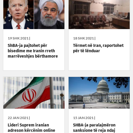
19 SHK 2021 |
18 SHK 2021 |
ShBA-ja pajtohet për
Tërmet në Iran, raportohet
bisedime me Iranin rreth
për të lënduar
marrëveshjes bërthamore
22 JAN 2021 |
15 JAN 2021 |
Lideri Suprem iranian
SHBA-ja paralajmëron
adreson kërcënim online
sanksione të reja ndaj