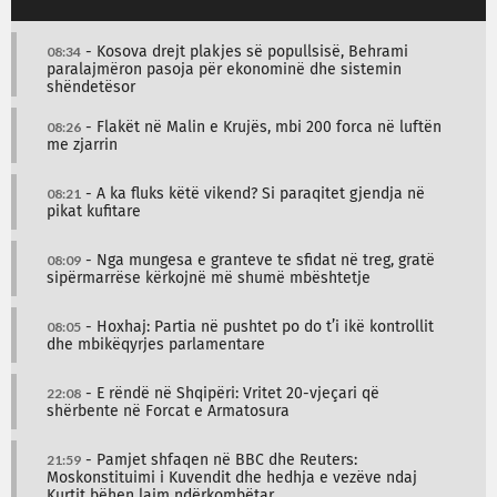
08:34
- Kosova drejt plakjes së popullsisë, Behrami
paralajmëron pasoja për ekonominë dhe sistemin
shëndetësor
08:26
- Flakët në Malin e Krujës, mbi 200 forca në luftën
me zjarrin
08:21
- A ka fluks këtë vikend? Si paraqitet gjendja në
pikat kufitare
08:09
- Nga mungesa e granteve te sfidat në treg, gratë
sipërmarrëse kërkojnë më shumë mbështetje
08:05
- Hoxhaj: Partia në pushtet po do t’i ikë kontrollit
dhe mbikëqyrjes parlamentare
22:08
- E rëndë në Shqipëri: Vritet 20-vjeçari që
shërbente në Forcat e Armatosura
21:59
- Pamjet shfaqen në BBC dhe Reuters:
Moskonstituimi i Kuvendit dhe hedhja e vezëve ndaj
Kurtit bëhen lajm ndërkombëtar