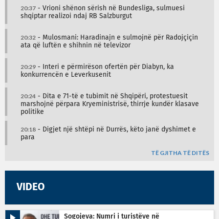
20:37
- Vrioni shënon sërish në Bundesliga, sulmuesi
shqiptar realizoi ndaj RB Salzburgut
20:32
- Mulosmani: Haradinajn e sulmojnë për Radojçiçin
ata që luftën e shihnin në televizor
20:29
- Interi e përmirëson ofertën për Diabyn, ka
konkurrencën e Leverkusenit
20:24
- Dita e 71-të e tubimit në Shqipëri, protestuesit
marshojnë përpara Kryeministrisë, thirrje kundër klasave
politike
20:18
- Digjet një shtëpi në Durrës, këto janë dyshimet e
para
TË GJITHA TË DITËS
VIDEO
Sogojeva: Numri i turistëve në