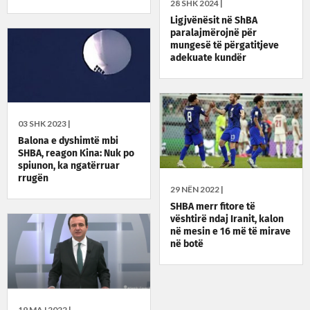
28 SHK 2024 |
Ligjvënësit në ShBA
paralajmërojnë për
mungesë të përgatitjeve
adekuate kundër
ndërhyrjeve në zgjedhjet e
këtij viti
03 SHK 2023 |
Balona e dyshimtë mbi
SHBA, reagon Kina: Nuk po
spiunon, ka ngatërruar
rrugën
29 NËN 2022 |
SHBA merr fitore të
vështirë ndaj Iranit, kalon
në mesin e 16 më të mirave
në botë
19 MAJ 2022 |