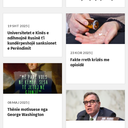
Kushtetutës
19 SHT 2025 |
Universitetet e Kinës e
ndihmojnë Rusinë t’i
kundërpeshojë sanksionet
e Perëndimit
23 KOR 2025 |
Fakte rreth krizës me
opioidë
08 MAJ 2025 |
Thënie motivuese nga
George Washington