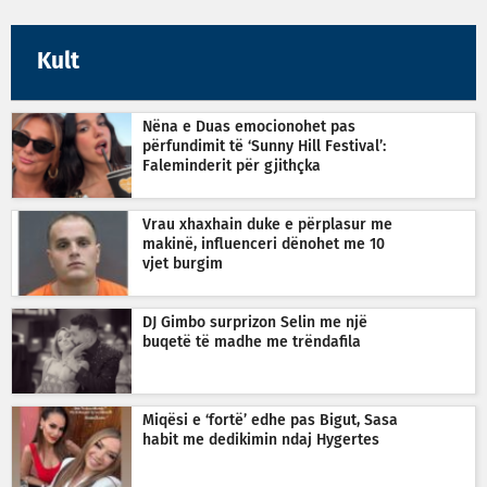
Kult
Nëna e Duas emocionohet pas
përfundimit të ‘Sunny Hill Festival’:
Faleminderit për gjithçka
Vrau xhaxhain duke e përplasur me
makinë, influenceri dënohet me 10
vjet burgim
DJ Gimbo surprizon Selin me një
buqetë të madhe me trëndafila
Miqësi e ‘fortë’ edhe pas Bigut, Sasa
habit me dedikimin ndaj Hygertes