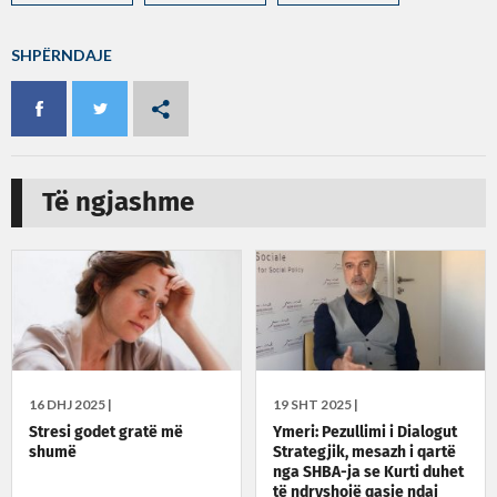
SHPËRNDAJE
Të ngjashme
16 DHJ 2025 |
19 SHT 2025 |
Stresi godet gratë më
Ymeri: Pezullimi i Dialogut
shumë
Strategjik, mesazh i qartë
nga SHBA-ja se Kurti duhet
të ndryshojë qasje ndaj