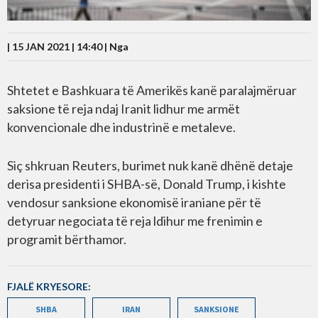
| 15 JAN 2021 | 14:40 |
Nga
Shtetet e Bashkuara të Amerikës kanë paralajmëruar
saksione të reja ndaj Iranit lidhur me armët
konvencionale dhe industrinë e metaleve.
Siç shkruan Reuters, burimet nuk kanë dhënë detaje
derisa presidenti i SHBA-së, Donald Trump, i kishte
vendosur sanksione ekonomisë iraniane për të
detyruar negociata të reja ldihur me frenimin e
programit bërthamor.
FJALË KRYESORE:
SHBA
IRAN
SANKSIONE