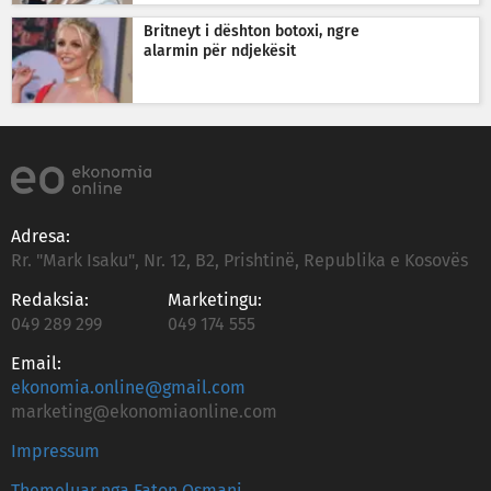
Britneyt i dështon botoxi, ngre
alarmin për ndjekësit
Adresa:
Rr. "Mark Isaku", Nr. 12, B2, Prishtinë, Republika e Kosovës
Redaksia:
Marketingu:
049 289 299
049 174 555
Email:
ekonomia.online@gmail.com
marketing@ekonomiaonline.com
Impressum
Themeluar nga Faton Osmani