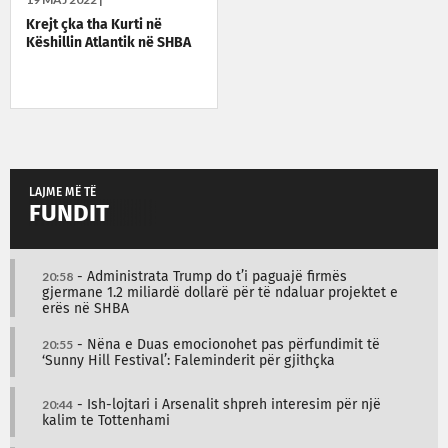
Krejt çka tha Kurti në
Këshillin Atlantik në SHBA
LAJME MË TË
FUNDIT
20:58
- Administrata Trump do t’i paguajë firmës
gjermane 1.2 miliardë dollarë për të ndaluar projektet e
erës në SHBA
20:55
- Nëna e Duas emocionohet pas përfundimit të
‘Sunny Hill Festival’: Faleminderit për gjithçka
20:44
- Ish-lojtari i Arsenalit shpreh interesim për një
kalim te Tottenhami