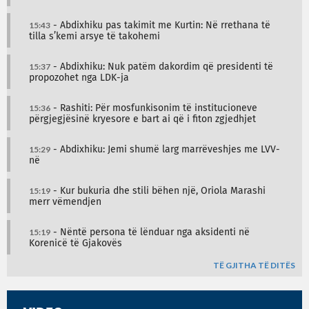
15:43
- Abdixhiku pas takimit me Kurtin: Në rrethana të
tilla s’kemi arsye të takohemi
15:37
- Abdixhiku: Nuk patëm dakordim që presidenti të
propozohet nga LDK-ja
15:36
- Rashiti: Për mosfunkisonim të institucioneve
përgjegjësinë kryesore e bart ai që i fiton zgjedhjet
15:29
- Abdixhiku: Jemi shumë larg marrëveshjes me LVV-
në
15:19
- Kur bukuria dhe stili bëhen një, Oriola Marashi
merr vëmendjen
15:19
- Nëntë persona të lënduar nga aksidenti në
Korenicë të Gjakovës
TË GJITHA TË DITËS