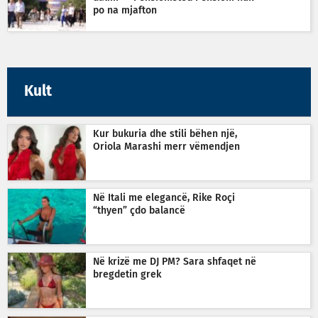
po na mjafton
Kult
Kur bukuria dhe stili bëhen një,
Oriola Marashi merr vëmendjen
Në Itali me elegancë, Rike Roçi
“thyen” çdo balancë
Në krizë me DJ PM? Sara shfaqet në
bregdetin grek