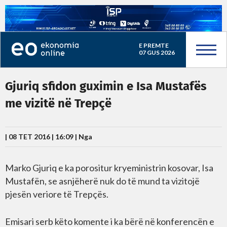
E PREMTE
07 GUS 2026
Gjuriq sfidon guximin e Isa Mustafës
me vizitë në Trepçë
| 08 TET 2016 | 16:09 |
Nga
Marko Gjuriq e ka porositur kryeministrin kosovar, Isa
Mustafën, se asnjëherë nuk do të mund ta vizitojë
pjesën veriore të Trepçës.
Emisari serb këto komente i ka bërë në konferencën e