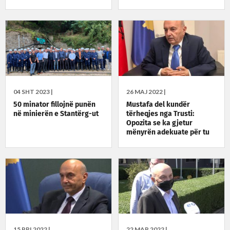
veturat e EULEX-it
04 SHT 2023 |
26 MAJ 2022 |
50 minator fillojnë punën
Mustafa del kundër
në minierën e Stantërg-ut
tërheqjes nga Trusti:
Opozita se ka gjetur
mënyrën adekuate për tu
ndihmuar qytetarëve
15 PRI 2022 |
22 MAR 2022 |