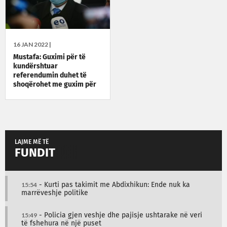
16 JAN 2022 |
Mustafa: Guximi për të
kundërshtuar
referendumin duhet të
shoqërohet me guxim për
të përmbyllur dialogun
LAJME MË TË
FUNDIT
15:54
- Kurti pas takimit me Abdixhikun: Ende nuk ka
marrëveshje politike
15:49
- Policia gjen veshje dhe pajisje ushtarake në veri
të fshehura në një puset