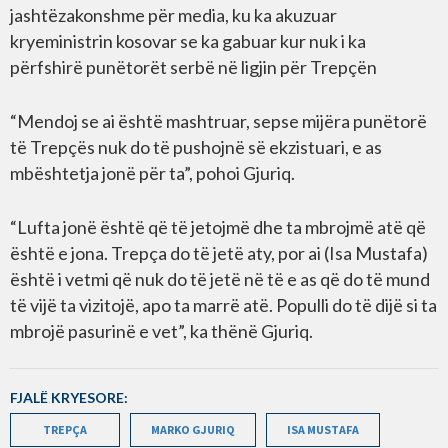
jashtëzakonshme për media, ku ka akuzuar
kryeministrin kosovar se ka gabuar kur nuk i ka
përfshirë punëtorët serbë në ligjin për Trepçën
“Mendoj se ai është mashtruar, sepse mijëra punëtorë
të Trepçës nuk do të pushojnë së ekzistuari, e as
mbështetja jonë për ta”, pohoi Gjuriq.
“Lufta jonë është që të jetojmë dhe ta mbrojmë atë që
është e jona. Trepça do të jetë aty, por ai (Isa Mustafa)
është i vetmi që nuk do të jetë në të e as që do të mund
të vijë ta vizitojë, apo ta marrë atë. Populli do të dijë si ta
mbrojë pasurinë e vet”, ka thënë Gjuriq.
FJALË KRYESORE:
TREPÇA
MARKO GJURIQ
ISA MUSTAFA