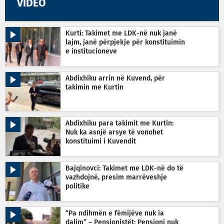
VIDEO
Kurti: Takimet me LDK-në nuk janë
lajm, janë përpjekje për konstituimin
e institucioneve
Abdixhiku arrin në Kuvend, për
takimin me Kurtin
Abdixhiku para takimit me Kurtin:
Nuk ka asnjë arsye të vonohet
konstituimi i Kuvendit
Bajqinovci: Takimet me LDK-në do të
vazhdojnë, presim marrëveshje
politike
“Pa ndihmën e fëmijëve nuk ia
dalim” – Pensionistët: Pensioni nuk