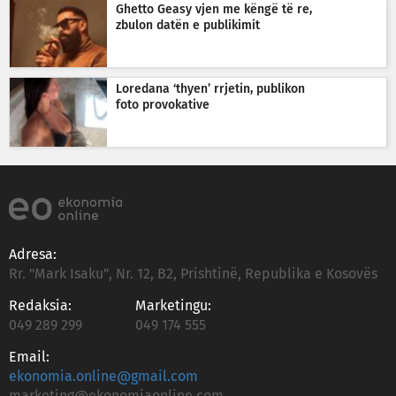
Ghetto Geasy vjen me këngë të re,
zbulon datën e publikimit
Loredana ‘thyen’ rrjetin, publikon
foto provokative
Adresa:
Rr. "Mark Isaku", Nr. 12, B2, Prishtinë, Republika e Kosovës
Redaksia:
Marketingu:
049 289 299
049 174 555
Email:
ekonomia.online@gmail.com
marketing@ekonomiaonline.com