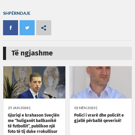
SHPËRNDAJE
Të ngjashme
25 JAN 2024 |
02 NËN 2023 |
Gjuriqi e krahason Sveçlën
Polici i vrarë dhe policët e
me “huliganët ballkanikë
gjallë përballë qeverisë!
të futbollit”, publikon një
foto të tij duke rrokullisur