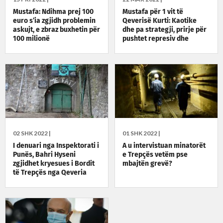
Mustafa: Ndihma prej 100
Mustafa për 1 vit të
euro s’ia zgjidh problemin
Qeverisë Kurti: Kaotike
askujt, e zbraz buxhetin për
dhe pa strategji, prirje për
100 milionë
pushtet represiv dhe
propagandë populiste
02 SHK 2022 |
01 SHK 2022 |
I denuari nga Inspektorati i
A u intervistuan minatorët
Punës, Bahri Hyseni
e Trepçës vetëm pse
zgjidhet kryesues i Bordit
mbajtën grevë?
të Trepçës nga Qeveria
Kurti