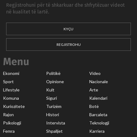
Regjistrohuni për të shkarkuar dhe shfrytëzuar videot
në kualitet të lartë.
KYÇU
REGJISTROHU
Menu
Ekonomi
Politikë
Video
Sport
Opinione
Nacionale
Lifestyle
Kult
Arte
Komuna
Siguri
Kalendari
Kuriozitete
Turizëm
Botë
Rajon
Histori
Barcaleta
Psikologji
Intervista
Teknologji
Femra
Shpalljet
Karriera