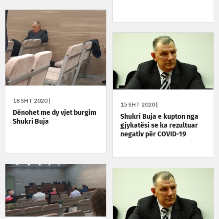
publikun
18 SHT 2020 |
15 SHT 2020 |
Dënohet me dy vjet burgim
Shukri Buja e kupton nga
Shukri Buja
gjykatësi se ka rezultuar
negativ për COVID-19