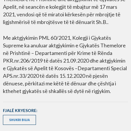
Apelit, në seancën e kolegjit të mbajtur më 17 mars
2021, vendosi që të miratoi kërkesën për mbrojtje të
ligjshmërisë të mbrojtësve të të dënuarit Sh.B..
Me aktgjykimin PML 60/2021, Kolegji i Gjykatës
Supreme ka anuluar aktgjykimin e Gjykatës Themelore
në Prishtinë – Departamenti për Krime të Rënda
PKR.nr.206/2019 të datës 21.09.2020 dhe aktgjykimin
e Gjykatës së Apelit të Kosovës –Departamenti Special
APS.nr.33/2020 të datës 15.12.2020 në pjesën
dënuese, përkitazi me këtë të dënuar dhe çështja i
kthehet gjykatës së shkallës së dytë në rigjykim.
FJALË KRYESORE:
SHUKRI BUJA