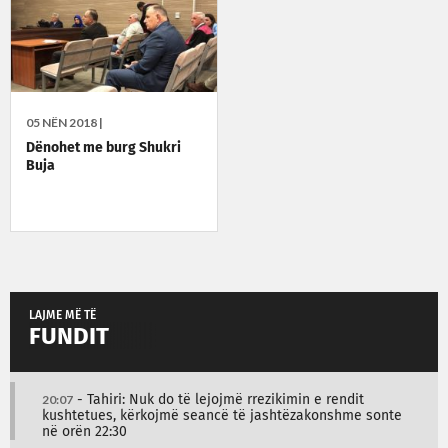
05 NËN 2018 |
Dënohet me burg Shukri
Buja
LAJME MË TË
FUNDIT
20:07
- Tahiri: Nuk do të lejojmë rrezikimin e rendit
kushtetues, kërkojmë seancë të jashtëzakonshme sonte
në orën 22:30