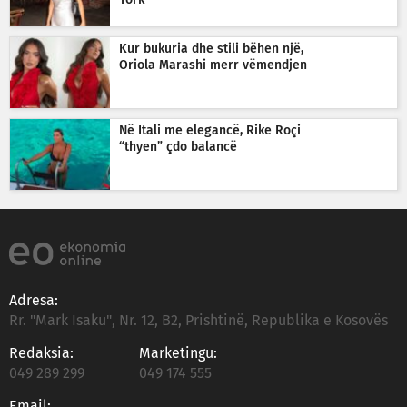
York
Kur bukuria dhe stili bëhen një,
Oriola Marashi merr vëmendjen
Në Itali me elegancë, Rike Roçi
“thyen” çdo balancë
Adresa:
Rr. "Mark Isaku", Nr. 12, B2, Prishtinë, Republika e Kosovës
Redaksia:
Marketingu:
049 289 299
049 174 555
Email: