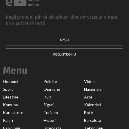
Regjistrohuni për të shkarkuar dhe shfrytëzuar videot
në kualitet të lartë.
KYÇU
REGJISTROHU
Menu
Ekonomi
Politikë
Video
Sport
Opinione
Nacionale
Lifestyle
Kult
Arte
Komuna
Siguri
Kalendari
Kuriozitete
Turizëm
Botë
Rajon
Histori
Barcaleta
Psikologji
Intervista
Teknologji