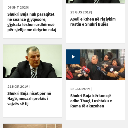
09 SHT 2020 |
23 GUS 2019 |
Shukri Buja nuk paraqitet
Apeli e kthen në rigjykim
në seancë gjyqësore,
rastin e Shukri Bujës
gjykata lëshon urdhëresë
për sjellje me detyrim ndaj
tij
21 KOR 2019 |
28 JAN 2019 |
Shukri Buja niset për në
Shukri Buja kërkon që
Hagë, mesazh prekës i
edhe Thaçi, Lushtaku e
vajzës së tij
Rama të akuzohen