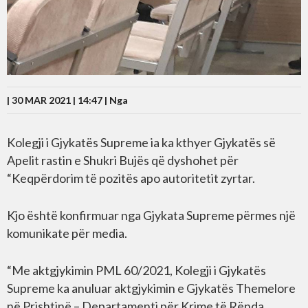
| 30 MAR 2021 | 14:47 |
Nga
Kolegji i Gjykatës Supreme ia ka kthyer Gjykatës së
Apelit rastin e Shukri Bujës që dyshohet për
“Keqpërdorim të pozitës apo autoritetit zyrtar.
Kjo është konfirmuar nga Gjykata Supreme përmes një
komunikate për media.
“Me aktgjykimin PML 60/2021, Kolegji i Gjykatës
Supreme ka anuluar aktgjykimin e Gjykatës Themelore
në Prishtinë – Departamenti për Krime të Rënda