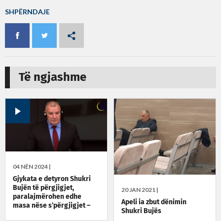
SHPËRNDAJE
Të ngjashme
04 NËN 2024 |
Gjykata e detyron Shukri
Bujën të përgjigjet,
20 JAN 2021 |
paralajmërohen edhe
Apeli ia zbut dënimin
masa nëse s’përgjigjet –
Shukri Bujës
seanca mbyllet për