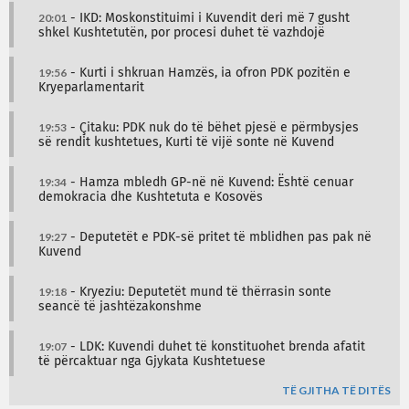
20:01
- IKD: Moskonstituimi i Kuvendit deri më 7 gusht
shkel Kushtetutën, por procesi duhet të vazhdojë
19:56
- Kurti i shkruan Hamzës, ia ofron PDK pozitën e
Kryeparlamentarit
19:53
- Çitaku: PDK nuk do të bëhet pjesë e përmbysjes
së rendit kushtetues, Kurti të vijë sonte në Kuvend
19:34
- Hamza mbledh GP-në në Kuvend: Është cenuar
demokracia dhe Kushtetuta e Kosovës
19:27
- Deputetët e PDK-së pritet të mblidhen pas pak në
Kuvend
19:18
- Kryeziu: Deputetët mund të thërrasin sonte
seancë të jashtëzakonshme
19:07
- LDK: Kuvendi duhet të konstituohet brenda afatit
të përcaktuar nga Gjykata Kushtetuese
TË GJITHA TË DITËS