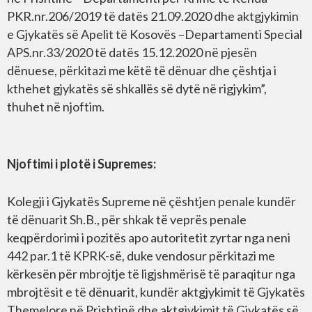
PKR.nr.206/2019 të datës 21.09.2020 dhe aktgjykimin
e Gjykatës së Apelit të Kosovës –Departamenti Special
APS.nr.33/2020 të datës 15.12.2020 në pjesën
dënuese, përkitazi me këtë të dënuar dhe çështja i
kthehet gjykatës së shkallës së dytë në rigjykim”,
thuhet në njoftim.
Njoftimi i plotë i Supremes:
Kolegji i Gjykatës Supreme në çështjen penale kundër
të dënuarit Sh.B., për shkak të veprës penale
keqpërdorimi i pozitës apo autoritetit zyrtar nga neni
442 par.1 të KPRK-së, duke vendosur përkitazi me
kërkesën për mbrojtje të ligjshmërisë të paraqitur nga
mbrojtësit e të dënuarit, kundër aktgjykimit të Gjykatës
Themelore në Prishtinë dhe aktgjykimit të Gjykatës së