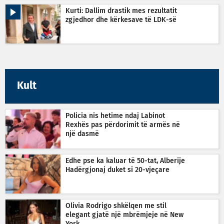
Kurti: Dallim drastik mes rezultatit
zgjedhor dhe kërkesave të LDK-së
Kult
Policia nis hetime ndaj Labinot
Rexhës pas përdorimit të armës në
një dasmë
Edhe pse ka kaluar të 50-tat, Alberije
Hadërgjonaj duket si 20-vjeçare
Olivia Rodrigo shkëlqen me stil
elegant gjatë një mbrëmjeje në New