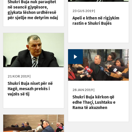
Shukri Buja nuk paraqitet
në seancë gjyqësore,
23 GUS 2019 |
gjykata lëshon urdhëresë
për sjellje me detyrim ndaj
Apeli e kthen në rigjykim
tij
rastin e Shukri Bujës
21 KOR 2019 |
Shukri Buja niset për në
Hagë, mesazh prekës i
28 JAN 2019 |
vajzës së tij
Shukri Buja kërkon që
edhe Thaçi, Lushtaku e
Rama të akuzohen