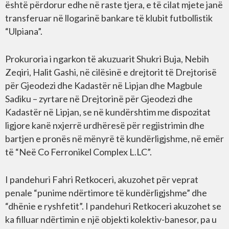
është përdorur edhe në raste tjera, e të cilat mjete janë
transferuar në llogarinë bankare të klubit futbollistik
“Ulpiana”.
Prokuroria i ngarkon të akuzuarit Shukri Buja, Nebih
Zeqiri, Halit Gashi, në cilësinë e drejtorit të Drejtorisë
për Gjeodezi dhe Kadastër në Lipjan dhe Magbule
Sadiku – zyrtare në Drejtorinë për Gjeodezi dhe
Kadastër në Lipjan, se në kundërshtim me dispozitat
ligjore kanë nxjerrë urdhëresë për regjistrimin dhe
bartjen e pronës në mënyrë të kundërligjshme, në emër
të “Neë Co Ferronikel Complex L.LC”.
I pandehuri Fahri Retkoceri, akuzohet për veprat
penale “punime ndërtimore të kundërligjshme” dhe
“dhënie e ryshfetit”. I pandehuri Retkoceri akuzohet se
ka filluar ndërtimin e një objekti kolektiv-banesor, pa u