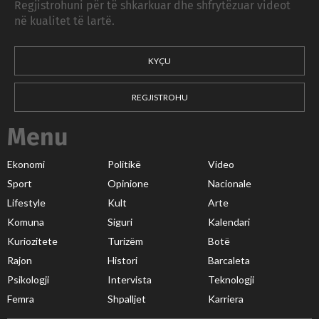
Regjistrohuni për të shkarkuar dhe shfrytëzuar videot
në kualitet të lartë.
KYÇU
REGJISTROHU
Menu
Ekonomi
Politikë
Video
Sport
Opinione
Nacionale
Lifestyle
Kult
Arte
Komuna
Siguri
Kalendari
Kuriozitete
Turizëm
Botë
Rajon
Histori
Barcaleta
Psikologji
Intervista
Teknologji
Femra
Shpalljet
Karriera