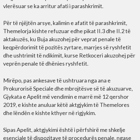
vlerësuar se ka arritur afati i parashkrimit.
Për të njëjtën arsye, kalimin e afatit të parashkrimit,
Themelorja kishte refuzuar edhe pikat II.3 dhe II.2 të
aktakuzës, ku Buja akuzohej për veprat penale të
keqpërdorimit të pozitës zyrtare, marrjes së ryshfetit
dhe ushtrimit të ndikimit, kurse Retkoceri akuzohej për
veprën penale të dhënies ryshfetit.
Mirëpo, pas ankesave të ushtruara nga ana e
Prokurorisë Speciale dhe mbrojtësve së të akuzuarve,
Gjykata e Apelit më vendimin e marrë më 12 qershor
2019, e kishte anuluar këtë aktgjykim të Themelores
dhe lëndën e kishte kthyer në rigjykim.
Sipas Apelit, aktgjykimi është i përfshirë me shkelje
esenciale të dispozitave të procedurës penale, ngase