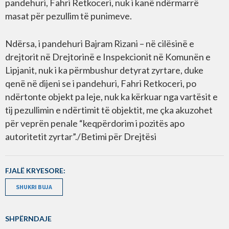
pandehuri, Fahri Retkoceri, nuk i kanë ndërmarrë
masat për pezullim të punimeve.
Ndërsa, i pandehuri Bajram Rizani – në cilësinë e
drejtorit në Drejtorinë e Inspekcionit në Komunën e
Lipjanit, nuk i ka përmbushur detyrat zyrtare, duke
qenë në dijeni se i pandehuri, Fahri Retkoceri, po
ndërtonte objekt pa leje, nuk ka kërkuar nga vartësit e
tij pezullimin e ndërtimit të objektit, me çka akuzohet
për veprën penale “keqpërdorim i pozitës apo
autoritetit zyrtar”./Betimi për Drejtësi
FJALË KRYESORE:
SHUKRI BUJA
SHPËRNDAJE