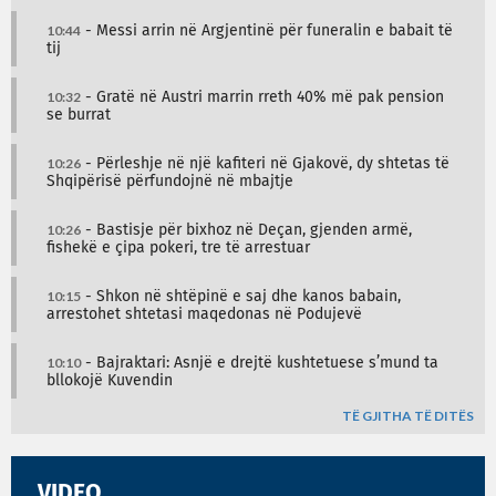
10:44
- Messi arrin në Argjentinë për funeralin e babait të
tij
10:32
- Gratë në Austri marrin rreth 40% më pak pension
se burrat
10:26
- Përleshje në një kafiteri në Gjakovë, dy shtetas të
Shqipërisë përfundojnë në mbajtje
10:26
- Bastisje për bixhoz në Deçan, gjenden armë,
fishekë e çipa pokeri, tre të arrestuar
10:15
- Shkon në shtëpinë e saj dhe kanos babain,
arrestohet shtetasi maqedonas në Podujevë
10:10
- Bajraktari: Asnjë e drejtë kushtetuese s’mund ta
bllokojë Kuvendin
TË GJITHA TË DITËS
VIDEO