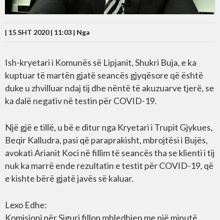
| 15 SHT 2020 | 11:03 |
Nga
Ish-kryetari i Komunës së Lipjanit, Shukri Buja, e ka
kuptuar të martën gjatë seancës gjyqësore që është
duke u zhvilluar ndaj tij dhe nëntë të akuzuarve tjerë, se
ka dalë negativ në testin për COVID-19.
Një gjë e tillë, u bë e ditur nga Kryetari i Trupit Gjykues,
Beqir Kalludra, pasi që paraprakisht, mbrojtësi i Bujës,
avokati Arianit Koci në fillim të seancës tha se klienti i tij
nuk ka marrë ende rezultatin e testit për COVID-19, që
e kishte bërë gjatë javës së kaluar.
Lexo Edhe:
Komisioni për Siguri fillon mbledhjen me një minutë