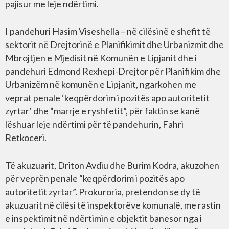
pajisur me leje ndërtimi.
I pandehuri Hasim Viseshella – në cilësinë e shefit të
sektorit në Drejtorinë e Planifikimit dhe Urbanizmit dhe
Mbrojtjen e Mjedisit në Komunën e Lipjanit dhe i
pandehuri Edmond Rexhepi-Drejtor për Planifikim dhe
Urbanizëm në komunën e Lipjanit, ngarkohen me
veprat penale ‘keqpërdorim i pozitës apo autoritetit
zyrtar’ dhe “marrje e ryshfetit”, për faktin se kanë
lëshuar leje ndërtimi për të pandehurin, Fahri
Retkoceri.
Të akuzuarit, Driton Avdiu dhe Burim Kodra, akuzohen
për veprën penale “keqpërdorim i pozitës apo
autoritetit zyrtar”. Prokuroria, pretendon se dy të
akuzuarit në cilësi të inspektorëve komunalë, me rastin
e inspektimit në ndërtimin e objektit banesor nga i