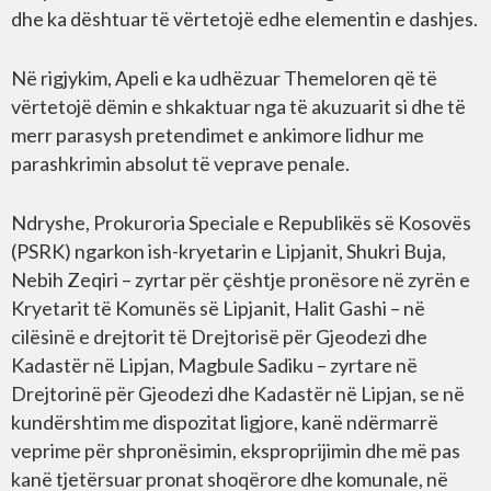
dhe ka dështuar të vërtetojë edhe elementin e dashjes.
Në rigjykim, Apeli e ka udhëzuar Themeloren që të
vërtetojë dëmin e shkaktuar nga të akuzuarit si dhe të
merr parasysh pretendimet e ankimore lidhur me
parashkrimin absolut të veprave penale.
Ndryshe, Prokuroria Speciale e Republikës së Kosovës
(PSRK) ngarkon ish-kryetarin e Lipjanit, Shukri Buja,
Nebih Zeqiri – zyrtar për çështje pronësore në zyrën e
Kryetarit të Komunës së Lipjanit, Halit Gashi – në
cilësinë e drejtorit të Drejtorisë për Gjeodezi dhe
Kadastër në Lipjan, Magbule Sadiku – zyrtare në
Drejtorinë për Gjeodezi dhe Kadastër në Lipjan, se në
kundërshtim me dispozitat ligjore, kanë ndërmarrë
veprime për shpronësimin, eksproprijimin dhe më pas
kanë tjetërsuar pronat shoqërore dhe komunale, në