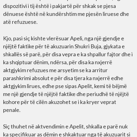
dispozitivi i tij është i pakjartë për shkak se pjesa
dënuese është në kundërshtim me pjesën liruese dhe
atë refuzuese.
Kjo, pasi siç kishte vlerësuar Apeli, nga një gjendje e
njëjtë faktike për të akuzuarin Shukri Buja, gjykata e
shkallës së parë, për disa vepra e ka shpallur fajtor dhe i
ka shqiptuar dënim, ndërsa, për disa ka nxjerrë
aktgjykim refuzues me arsyetim se ka arritur
parashkrimi absolut e për disa tjera ka nxjerrë edhe
aktgjykim lirues, edhe pse sipas Apelit, kemi të bëjmë
me një gjendje të njëjtë faktike dhe periudhë të njëjtë
kohore për të cilën akuzohet se i ka kryer veprat
penale.
Siç thuhet në aktvendimin e Apelit, shkalla e parë nuk
ka specifikuar as dëmin e shkaktuar nga të akuzuarit si