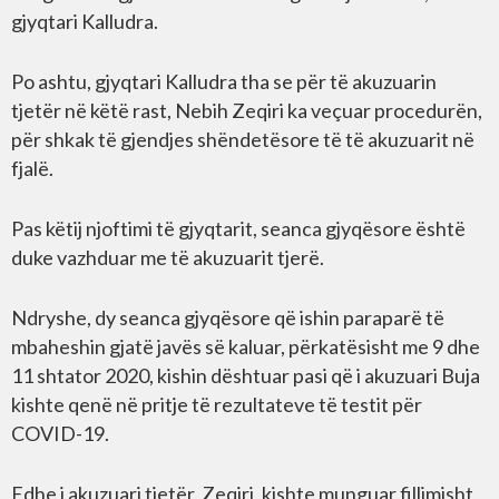
gjyqtari Kalludra.
Po ashtu, gjyqtari Kalludra tha se për të akuzuarin
tjetër në këtë rast, Nebih Zeqiri ka veçuar procedurën,
për shkak të gjendjes shëndetësore të të akuzuarit në
fjalë.
Pas këtij njoftimi të gjyqtarit, seanca gjyqësore është
duke vazhduar me të akuzuarit tjerë.
Ndryshe, dy seanca gjyqësore që ishin paraparë të
mbaheshin gjatë javës së kaluar, përkatësisht me 9 dhe
11 shtator 2020, kishin dështuar pasi që i akuzuari Buja
kishte qenë në pritje të rezultateve të testit për
COVID-19.
Edhe i akuzuari tjetër, Zeqiri, kishte munguar fillimisht