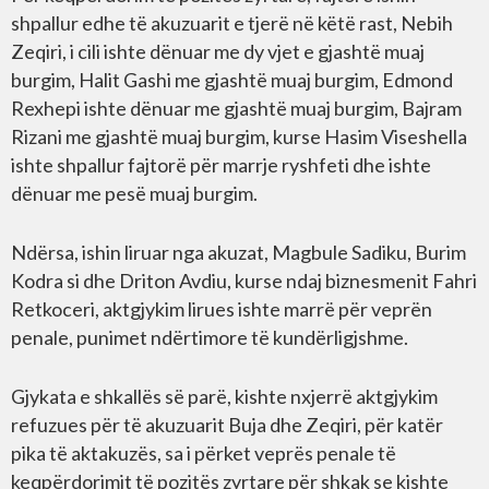
shpallur edhe të akuzuarit e tjerë në këtë rast, Nebih
Zeqiri, i cili ishte dënuar me dy vjet e gjashtë muaj
burgim, Halit Gashi me gjashtë muaj burgim, Edmond
Rexhepi ishte dënuar me gjashtë muaj burgim, Bajram
Rizani me gjashtë muaj burgim, kurse Hasim Viseshella
ishte shpallur fajtorë për marrje ryshfeti dhe ishte
dënuar me pesë muaj burgim.
Ndërsa, ishin liruar nga akuzat, Magbule Sadiku, Burim
Kodra si dhe Driton Avdiu, kurse ndaj biznesmenit Fahri
Retkoceri, aktgjykim lirues ishte marrë për veprën
penale, punimet ndërtimore të kundërligjshme.
Gjykata e shkallës së parë, kishte nxjerrë aktgjykim
refuzues për të akuzuarit Buja dhe Zeqiri, për katër
pika të aktakuzës, sa i përket veprës penale të
keqpërdorimit të pozitës zyrtare për shkak se kishte