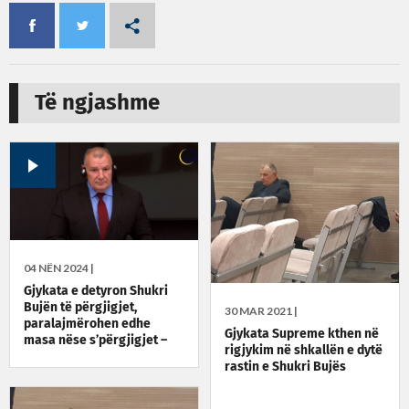
Të ngjashme
04 NËN 2024 |
Gjykata e detyron Shukri
Bujën të përgjigjet,
30 MAR 2021 |
paralajmërohen edhe
Gjykata Supreme kthen në
masa nëse s’përgjigjet –
rigjykim në shkallën e dytë
seanca mbyllet për
rastin e Shukri Bujës
publikun