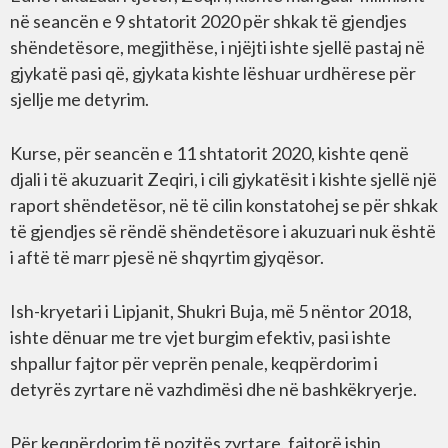
në seancën e 9 shtatorit 2020 për shkak të gjendjes
shëndetësore, megjithëse, i njëjti ishte sjellë pastaj në
gjykatë pasi që, gjykata kishte lëshuar urdhërese për
sjellje me detyrim.
Kurse, për seancën e 11 shtatorit 2020, kishte qenë
djali i të akuzuarit Zeqiri, i cili gjykatësit i kishte sjellë një
raport shëndetësor, në të cilin konstatohej se për shkak
të gjendjes së rëndë shëndetësore i akuzuari nuk është
i aftë të marr pjesë në shqyrtim gjyqësor.
Ish-kryetari i Lipjanit, Shukri Buja, më 5 nëntor 2018,
ishte dënuar me tre vjet burgim efektiv, pasi ishte
shpallur fajtor për veprën penale, keqpërdorim i
detyrës zyrtare në vazhdimësi dhe në bashkëkryerje.
Për keqpërdorim të pozitës zyrtare, fajtorë ishin