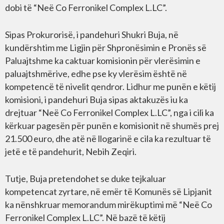
dobi të “Neë Co Ferronikel Complex L.LC”.
Sipas Prokurorisë, i pandehuri Shukri Buja, në
kundërshtim me Ligjin për Shpronësimin e Pronës së
Paluajtshme ka caktuar komisionin për vlerësimin e
paluajtshmërive, edhe pse ky vlerësim është në
kompetencë të nivelit qendror. Lidhur me punën e këtij
komisioni, i pandehuri Buja sipas aktakuzës iu ka
drejtuar “Neë Co Ferronikel Complex L.LC”, nga i cili ka
kërkuar pagesën për punën e komisionit në shumës prej
21.500 euro, dhe atë në llogarinë e cila ka rezultuar të
jetë e të pandehurit, Nebih Zeqiri.
Tutje, Buja pretendohet se duke tejkaluar
kompetencat zyrtare, në emër të Komunës së Lipjanit
ka nënshkruar memorandum mirëkuptimi më “Neë Co
Ferronikel Complex L.LC”. Në bazë të këtij