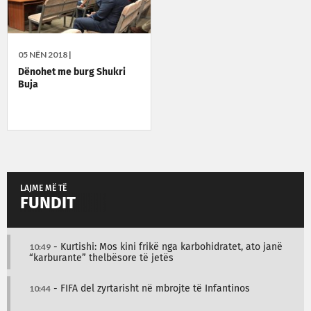
05 NËN 2018 |
Dënohet me burg Shukri
Buja
LAJME MË TË
FUNDIT
10:49
- Kurtishi: Mos kini frikë nga karbohidratet, ato janë
“karburante” thelbësore të jetës
10:44
- FIFA del zyrtarisht në mbrojte të Infantinos