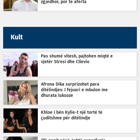
zgjedhor, por të afërta
Kult
Pas shumë vitesh, pajtohen miqtë e
vjetër Stresi dhe Cllevio
Afrona Dika surprizohet para
ditëlindjes: I fejuari e mbulon me
dhurata luksoze
Khloe i bën Kylie-t një tortë të
çuditshme për ditëlindje