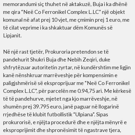
memorandumi siç thuhet në aktakuzë, Buja i ka dhënë
me qira “Neë Co Ferronikel Complex L.LC” një objekt
komunal në afat prej 10 vjet, me çmimin prej 1 euro, me
të cilat veprime i ka shkaktuar dëm Komunës së
Lipjanit.
Në një rast tjetër, Prokuroria pretendon se të
pandehurit Shukri Buja dhe Nebih Zeqiri, duke
shfrytëzuar autoritetin zyrtar, në kundërshtim me ligjin
kanë nënshkruar marrëveshje për kompensimin e
paligjshmërisë së eksproprijuar me “Neë Co Ferronikel
Complex L.LC”, për parcelën me 0.94,75 ari. Me kërkesë
të të pandehurve, mjetet nga kjo marrëveshje, në
shumën prej 39.795 euro, janë paguar në llogarinë
rrjedhëse të klubit futbollistik “Ulpiana”. Sipas
prokurorisë, e njëjta procedurë dhe e njëjta mënyrë e
eksproprijimit dhe shpronësimit të ngastrave tjera,