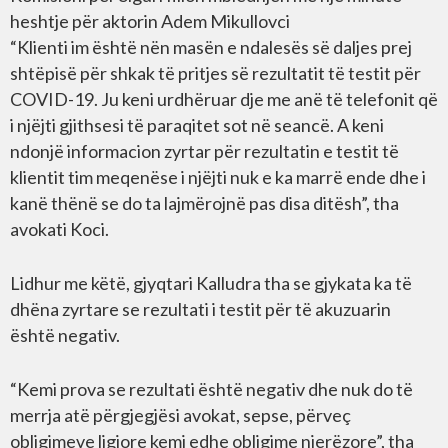
heshtje për aktorin Adem Mikullovci
“Klienti im është nën masën e ndalesës së daljes prej
shtëpisë për shkak të pritjes së rezultatit të testit për
COVID-19. Ju keni urdhëruar dje me anë të telefonit që
i njëjti gjithsesi të paraqitet sot në seancë. A keni
ndonjë informacion zyrtar për rezultatin e testit të
klientit tim meqenëse i njëjti nuk e ka marrë ende dhe i
kanë thënë se do ta lajmërojnë pas disa ditësh”, tha
avokati Koci.
Lidhur me këtë, gjyqtari Kalludra tha se gjykata ka të
dhëna zyrtare se rezultati i testit për të akuzuarin
është negativ.
“Kemi prova se rezultati është negativ dhe nuk do të
merrja atë përgjegjësi avokat, sepse, përveç
obligimeve ligjore kemi edhe obligime njerëzore”, tha