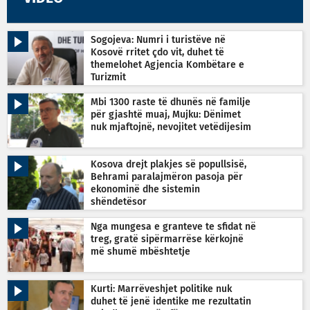
Sogojeva: Numri i turistëve në
Kosovë rritet çdo vit, duhet të
themelohet Agjencia Kombëtare e
Turizmit
Mbi 1300 raste të dhunës në familje
për gjashtë muaj, Mujku: Dënimet
nuk mjaftojnë, nevojitet vetëdijesim
Kosova drejt plakjes së popullsisë,
Behrami paralajmëron pasoja për
ekonominë dhe sistemin
shëndetësor
Nga mungesa e granteve te sfidat në
treg, gratë sipërmarrëse kërkojnë
më shumë mbështetje
Kurti: Marrëveshjet politike nuk
duhet të jenë identike me rezultatin