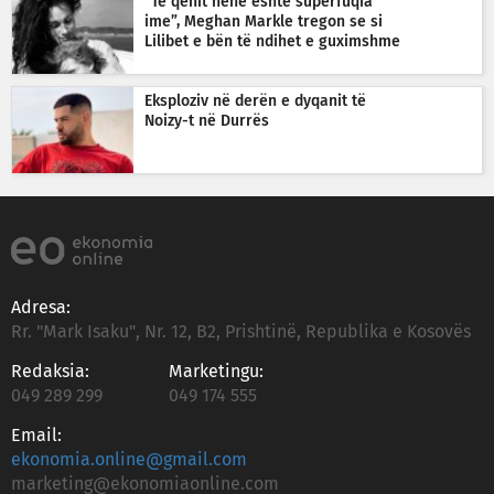
“Të qenit nënë është superfuqia
ime”, Meghan Markle tregon se si
Lilibet e bën të ndihet e guximshme
Eksploziv në derën e dyqanit të
Noizy-t në Durrës
Adresa:
Rr. "Mark Isaku", Nr. 12, B2, Prishtinë, Republika e Kosovës
Redaksia:
Marketingu:
049 289 299
049 174 555
Email:
ekonomia.online@gmail.com
marketing@ekonomiaonline.com