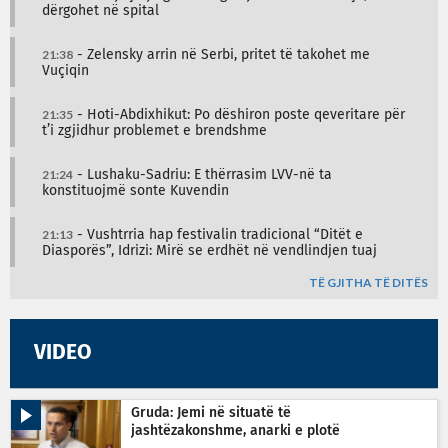
dërgohet në spital
21:38
- Zelensky arrin në Serbi, pritet të takohet me
Vuçiqin
21:35
- Hoti-Abdixhikut: Po dëshiron poste qeveritare për
t’i zgjidhur problemet e brendshme
21:24
- Lushaku-Sadriu: E thërrasim LVV-në ta
konstituojmë sonte Kuvendin
21:13
- Vushtrria hap festivalin tradicional “Ditët e
Diasporës”, Idrizi: Mirë se erdhët në vendlindjen tuaj
TË GJITHA TË DITËS
VIDEO
Gruda: Jemi në situatë të
jashtëzakonshme, anarki e plotë