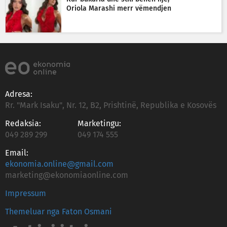
Oriola Marashi merr vëmendjen
Adresa:
Rr. "Mark Isaku", Nr. 12, B2, Prishtinë, Republika e Kosovës
Redaksia:
Marketingu:
049 289 299
049 174 555
Email:
ekonomia.online@gmail.com
marketing@ekonomiaonline.com
Impressum
Themeluar nga Faton Osmani