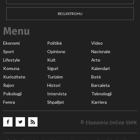
REGJISTROHU
Menu
Ekonomi
Politikë
Video
Sport
Opinione
Nacionale
Lifestyle
Kult
Arte
Komuna
Siguri
Kalendari
Kuriozitete
Turizëm
Botë
Rajon
Histori
Barcaleta
Psikologji
Intervista
Teknologji
Femra
Shpalljet
Karriera
© Ekonomia Online ShPK