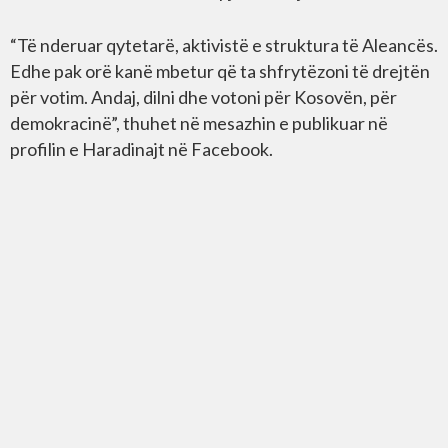
“Të nderuar qytetarë, aktivistë e struktura të Aleancës.
Edhe pak orë kanë mbetur që ta shfrytëzoni të drejtën
për votim. Andaj, dilni dhe votoni për Kosovën, për
demokracinë”, thuhet në mesazhin e publikuar në
profilin e Haradinajt në Facebook.