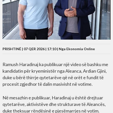
PRISHTINË | 07 QER 2026 | 17:10 |
Nga Ekonomia Online
Ramush Haradinaj ka publikuar një video së bashku me
kandidatin për kryeministër nga Aleanca, Ardian Gjini,
duke u bërë thirrje qytetarëve që në orët e fundit të
procesit zgjedhor të dalin masivisht në votime.
Në mesazhin e publikuar, Haradinaj u është drejtuar
qytetarëve, aktivistëve dhe strukturave të Aleancës,
duke theksuar rëndësinë e pjesëmarrjes në votim.