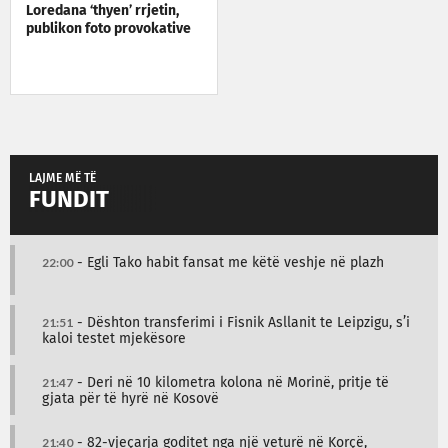
Loredana ‘thyen’ rrjetin,
publikon foto provokative
LAJME MË TË
FUNDIT
22:00
- Egli Tako habit fansat me këtë veshje në plazh
21:51
- Dështon transferimi i Fisnik Asllanit te Leipzigu, s’i
kaloi testet mjekësore
21:47
- Deri në 10 kilometra kolona në Morinë, pritje të
gjata për të hyrë në Kosovë
21:40
- 82-vjeçarja goditet nga një veturë në Korçë,