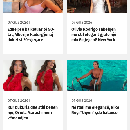
07 GUS 2026 |
07 GUS 2026 |
Edhe pse ka kaluar të 50-
Olivia Rodrigo shkëlqen
tat, Alberije Hadërgjonaj
me stil elegant gjatë një
duket si 20-vjeçare
mbrëmjeje në New York
07 GUS 2026 |
07 GUS 2026 |
Kur bukuria dhe stili bëhen
Në Itali me elegancë, Rike
një, Oriola Marashi merr
Roçi “thyen” çdo balancë
vëmendjen