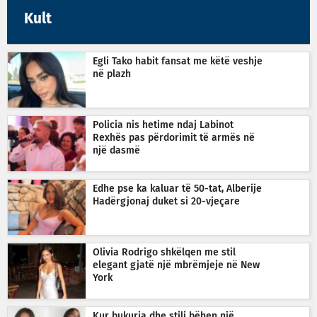
Kult
Egli Tako habit fansat me këtë veshje
në plazh
Policia nis hetime ndaj Labinot
Rexhës pas përdorimit të armës në
një dasmë
Edhe pse ka kaluar të 50-tat, Alberije
Hadërgjonaj duket si 20-vjeçare
Olivia Rodrigo shkëlqen me stil
elegant gjatë një mbrëmjeje në New
York
Kur bukuria dhe stili bëhen një,