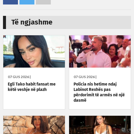
Të ngjashme
07 GUS 2026 |
07 GUS 2026 |
Egli Tako habit fansat me
Policia nis hetime ndaj
këtë veshje në plazh
Labinot Rexhës pas
përdorimit të armës në një
dasmë