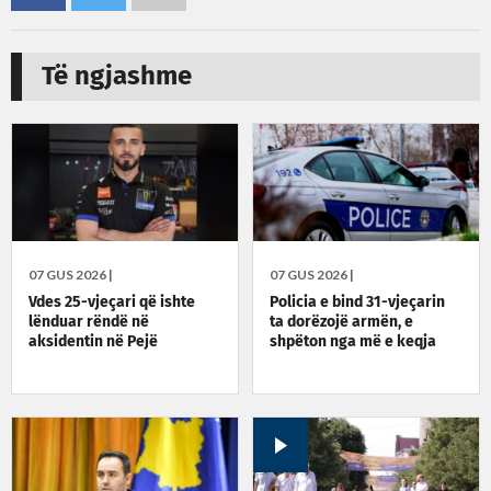
Të ngjashme
07 GUS 2026 |
07 GUS 2026 |
Vdes 25-vjeçari që ishte
Policia e bind 31-vjeçarin
lënduar rëndë në
ta dorëzojë armën, e
aksidentin në Pejë
shpëton nga më e keqja