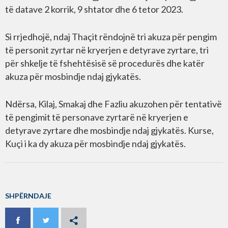
të datave 2 korrik, 9 shtator dhe 6 tetor 2023.
Si rrjedhojë, ndaj Thaçit rëndojnë tri akuza për pengim
të personit zyrtar në kryerjen e detyrave zyrtare, tri
për shkelje të fshehtësisë së procedurës dhe katër
akuza për mosbindje ndaj gjykatës.
Ndërsa, Kilaj, Smakaj dhe Fazliu akuzohen për tentativë
të pengimit të personave zyrtarë në kryerjen e
detyrave zyrtare dhe mosbindje ndaj gjykatës. Kurse,
Kuçi i ka dy akuza për mosbindje ndaj gjykatës.
SHPËRNDAJE