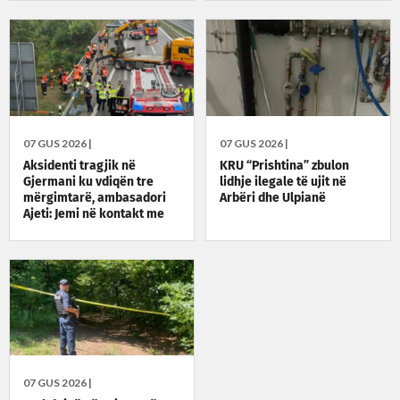
07 GUS 2026 |
07 GUS 2026 |
Aksidenti tragjik në
KRU “Prishtina” zbulon
Gjermani ku vdiqën tre
lidhje ilegale të ujit në
mërgimtarë, ambasadori
Arbëri dhe Ulpianë
Ajeti: Jemi në kontakt me
autoritetet gjermane
07 GUS 2026 |