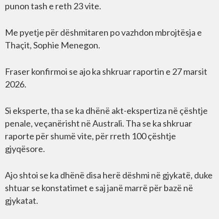
punon tash e reth 23 vite.
Me pyetje për dëshmitaren po vazhdon mbrojtësja e
Thaçit, Sophie Menegon.
Fraser konfirmoi se ajo ka shkruar raportin e 27 marsit
2026.
Si eksperte, tha se ka dhënë akt-ekspertiza në çështje
penale, veçanërisht në Australi. Tha se ka shkruar
raporte për shumë vite, për rreth 100 çështje
gjyqësore.
Ajo shtoi se ka dhënë disa herë dëshmi në gjykatë, duke
shtuar se konstatimet e saj janë marrë për bazë në
gjykatat.