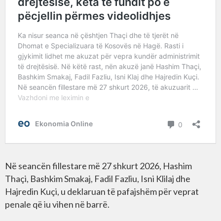
Në seancën fillestare më 27 shkurt 2026, Hashim
Thaçi, Bashkim Smakaj, Fadil Fazliu, Isni Klilaj dhe
Hajredin Kuçi, u deklaruan të pafajshëm për veprat
penale që iu vihen në barrë.