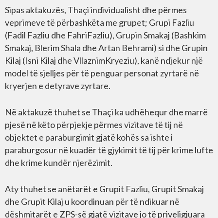
Sipas aktakuzës, Thaçi individualisht dhe përmes
veprimeve të përbashkëta me grupet; Grupi Fazliu
(Fadil Fazliu dhe FahriFazliu), Grupin Smakaj (Bashkim
Smakaj, Blerim Shala dhe Artan Behrami) si dhe Grupin
Kilaj (Isni Kilaj dhe VllaznimKryeziu), kanë ndjekur një
model të sjelljes për të penguar personat zyrtarë në
kryerjen e detyrave zyrtare.
Në aktakuzë thuhet se Thaçi ka udhëhequr dhe marrë
pjesë në këto përpjekje përmes vizitave të tij në
objektet e paraburgimit gjatë kohës sa ishte i
paraburgosur në kuadër të gjykimit të tij për krime lufte
dhe krime kundër njerëzimit.
Aty thuhet se anëtarët e Grupit Fazliu, Grupit Smakaj
dhe Grupit Kilaj u koordinuan për të ndikuar në
dëshmitarët e ZPS-së gjatë vizitave jo të priveligjuara