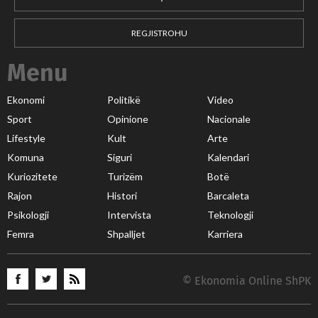
REGJISTROHU
Menu
Ekonomi
Politikë
Video
Sport
Opinione
Nacionale
Lifestyle
Kult
Arte
Komuna
Siguri
Kalendari
Kuriozitete
Turizëm
Botë
Rajon
Histori
Barcaleta
Psikologji
Intervista
Teknologji
Femra
Shpalljet
Karriera
© Ekonomia Online ShPK