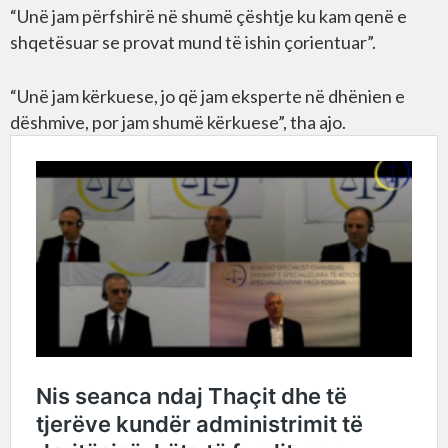
“Unë jam përfshirë në shumë çështje ku kam qenë e
shqetësuar se provat mund të ishin çorientuar”.
“Unë jam kërkuese, jo që jam eksperte në dhënien e
dëshmive, por jam shumë kërkuese”, tha ajo.