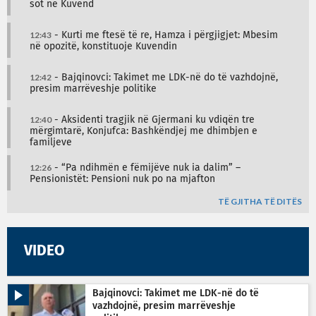
sot në Kuvend
12:43
- Kurti me ftesë të re, Hamza i përgjigjet: Mbesim
në opozitë, konstituoje Kuvendin
12:42
- Bajqinovci: Takimet me LDK-në do të vazhdojnë,
presim marrëveshje politike
12:40
- Aksidenti tragjik në Gjermani ku vdiqën tre
mërgimtarë, Konjufca: Bashkëndjej me dhimbjen e
familjeve
12:26
- “Pa ndihmën e fëmijëve nuk ia dalim” –
Pensionistët: Pensioni nuk po na mjafton
TË GJITHA TË DITËS
VIDEO
Bajqinovci: Takimet me LDK-në do të
vazhdojnë, presim marrëveshje