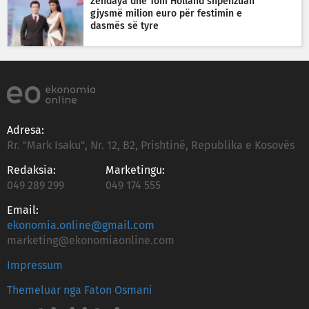
Zendaya dhe Tom Holland shpenzuan
gjysmë milion euro për festimin e
dasmës së tyre
Adresa:
Rr. "Mark Isaku", Nr. 12, B2, Prishtinë, Republika e Kosovës
Redaksia:
Marketingu:
049 289 299
049 174 555
Email:
ekonomia.online@gmail.com
marketing@ekonomiaonline.com
Impressum
Themeluar nga Faton Osmani