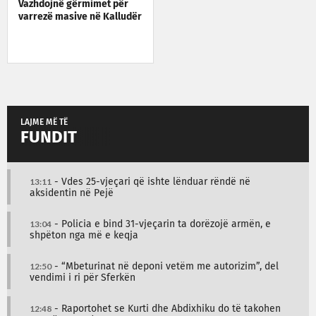
Vazhdojnë gërmimet për
varrezë masive në Kalludër
LAJME MË TË
FUNDIT
13:11
- Vdes 25-vjeçari që ishte lënduar rëndë në
aksidentin në Pejë
13:04
- Policia e bind 31-vjeçarin ta dorëzojë armën, e
shpëton nga më e keqja
12:50
- “Mbeturinat në deponi vetëm me autorizim”, del
vendimi i ri për Sferkën
12:48
- Raportohet se Kurti dhe Abdixhiku do të takohen