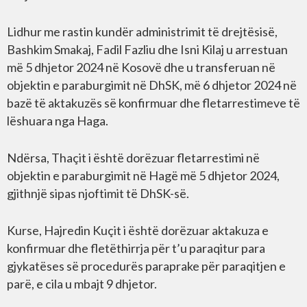
Lidhur me rastin kundër administrimit të drejtësisë,
Bashkim Smakaj, Fadil Fazliu dhe Isni Kilaj u arrestuan
më 5 dhjetor 2024 në Kosovë dhe u transferuan në
objektin e paraburgimit në DhSK, më 6 dhjetor 2024 në
bazë të aktakuzës së konfirmuar dhe fletarrestimeve të
lëshuara nga Haga.
Ndërsa, Thaçit i është dorëzuar fletarrestimi në
objektin e paraburgimit në Hagë më 5 dhjetor 2024,
gjithnjë sipas njoftimit të DhSK-së.
Kurse, Hajredin Kuçit i është dorëzuar aktakuza e
konfirmuar dhe fletëthirrja për t’u paraqitur para
gjykatëses së procedurës paraprake për paraqitjen e
parë, e cila u mbajt 9 dhjetor.