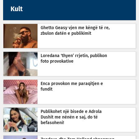
Kult
Ghetto Geasy vjen me këngë të re,
zbulon datën e publikimit
Loredana ‘thyen’ rrjetin, publikon
foto provokative
Enca provokon me paraqitjen e
fundit
Publikohet një bisede e Adrola
Dushit me nënën e saj, do të
befasoheni!