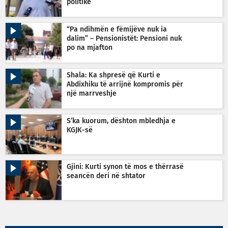
politike
“Pa ndihmën e fëmijëve nuk ia
dalim” – Pensionistët: Pensioni nuk
po na mjafton
Shala: Ka shpresë që Kurti e
Abdixhiku të arrijnë kompromis për
një marrveshje
S’ka kuorum, dështon mbledhja e
KGJK-së
Gjini: Kurti synon të mos e thërrasë
seancën deri në shtator