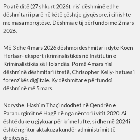
Po atë ditë (27 shkurt 2026), nisi dëshminë edhe
dëshmitari i parë në këtë çështje gjyqësore, i cili ishte
me masa mbrojtëse. Dëshmia e tij përfundoi më 2 mars
2026.
Më 3 dhe 4 mars 2026 dëshmoi dëshmitari i dytë Koen
Herlaar- ekspert i kriminalistikës në Institutin e
Kriminalistikës së Holandës. Po më 4 mars nisi
dëshminë dëshmitari i tretë, Chrisopher Kelly- hetues i
forenzikës digjitale. Ky dëshmitar e përfundoi
dëshminë më 5 mars.
Ndryshe, Hashim Thaçi ndodhet në Qendrën e
Paraburgimit në Hagë që nga nëntori i vitit 2020. Ai
është duke u gjykuar për krime lufte, si dhe më 2024 i
është ngritur aktakuza kundër administrimit të
drejtësisë.