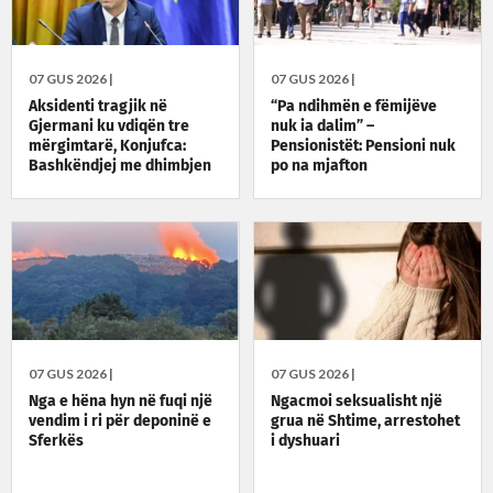
07 GUS 2026 |
07 GUS 2026 |
Aksidenti tragjik në
“Pa ndihmën e fëmijëve
Gjermani ku vdiqën tre
nuk ia dalim” –
mërgimtarë, Konjufca:
Pensionistët: Pensioni nuk
Bashkëndjej me dhimbjen
po na mjafton
e familjeve
07 GUS 2026 |
07 GUS 2026 |
Nga e hëna hyn në fuqi një
Ngacmoi seksualisht një
vendim i ri për deponinë e
grua në Shtime, arrestohet
Sferkës
i dyshuari