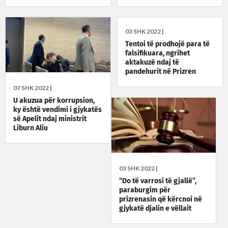
Karaçevë
03 SHK 2022 |
Tentoi të prodhojë para të
falsifikuara, ngrihet
aktakuzë ndaj të
pandehurit në Prizren
07 SHK 2022 |
U akuzua për korrupsion,
ky është vendimi i gjykatës
së Apelit ndaj ministrit
Liburn Aliu
03 SHK 2022 |
“Do të varrosi të gjallë”,
paraburgim për
prizrenasin që kërcnoi në
gjykatë djalin e vëllait