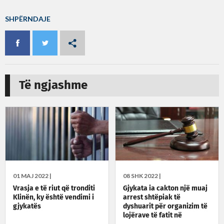
SHPËRNDAJE
Të ngjashme
01 MAJ 2022 |
08 SHK 2022 |
Vrasja e të riut që tronditi
Gjykata ia cakton një muaj
Klinën, ky është vendimi i
arrest shtëpiak të
gjykatës
dyshuarit për organizim të
lojërave të fatit në