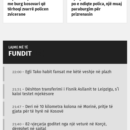
me burg kosovari që
po e ndiqte polica, një muaj
tërhoqi zvarrë policen
paraburgim për
zvicerane
prizrenasin
LAJME MË TË
FUNDIT
22:00
- Egli Tako habit fansat me këtë veshje në plazh
21:51
- Dështon transferimi i Fisnik Asllanit te Leipzigu, s’i
kaloi testet mjekësore
21:47
- Deri në 10 kilometra kolona në Morinë, pritje të
gjata për të hyrë në Kosovë
21:40
- 82-vjeçarja goditet nga një veturë në Korçë,
dërgohet në spital