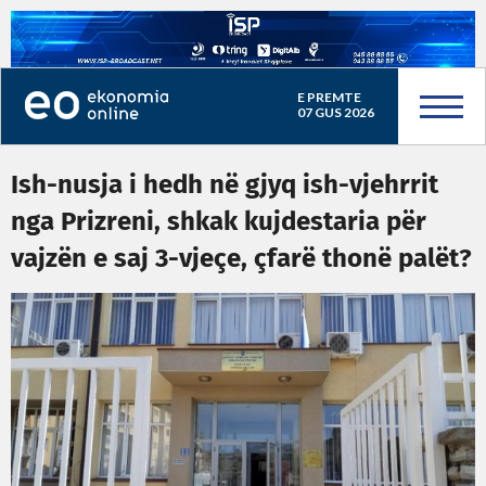
E PREMTE
07 GUS 2026
Ish-nusja i hedh në gjyq ish-vjehrrit
nga Prizreni, shkak kujdestaria për
vajzën e saj 3-vjeçe, çfarë thonë palët?