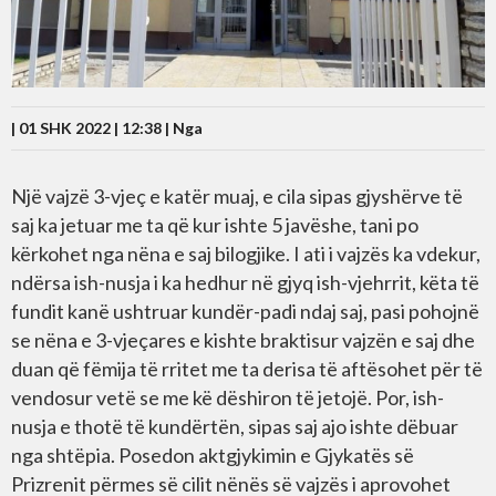
| 01 SHK 2022 | 12:38 |
Nga
Një vajzë 3-vjeç e katër muaj, e cila sipas gjyshërve të
saj ka jetuar me ta që kur ishte 5 javëshe, tani po
kërkohet nga nëna e saj bilogjike. I ati i vajzës ka vdekur,
ndërsa ish-nusja i ka hedhur në gjyq ish-vjehrrit, këta të
fundit kanë ushtruar kundër-padi ndaj saj, pasi pohojnë
se nëna e 3-vjeçares e kishte braktisur vajzën e saj dhe
duan që fëmija të rritet me ta derisa të aftësohet për të
vendosur vetë se me kë dëshiron të jetojë. Por, ish-
nusja e thotë të kundërtën, sipas saj ajo ishte dëbuar
nga shtëpia. Posedon aktgjykimin e Gjykatës së
Prizrenit përmes së cilit nënës së vajzës i aprovohet