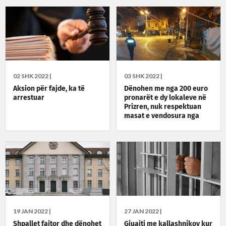
02 SHK 2022 |
03 SHK 2022 |
Aksion për fajde, ka të
Dënohen me nga 200 euro
arrestuar
pronarët e dy lokaleve në
Prizren, nuk respektuan
masat e vendosura nga
Qeveria
19 JAN 2022 |
27 JAN 2022 |
Shpallet fajtor dhe dënohet
Gjuajti me kallashnikov kur