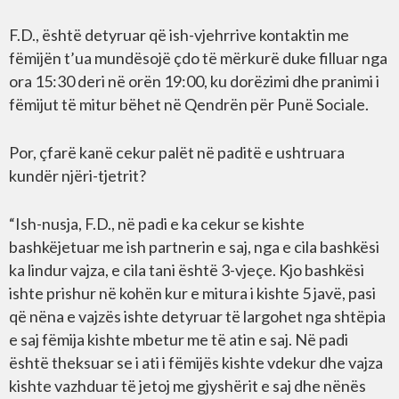
F.D., është detyruar që ish-vjehrrive kontaktin me
fëmijën t’ua mundësojë çdo të mërkurë duke filluar nga
ora 15:30 deri në orën 19:00, ku dorëzimi dhe pranimi i
fëmijut të mitur bëhet në Qendrën për Punë Sociale.
Por, çfarë kanë cekur palët në paditë e ushtruara
kundër njëri-tjetrit?
“Ish-nusja, F.D., në padi e ka cekur se kishte
bashkëjetuar me ish partnerin e saj, nga e cila bashkësi
ka lindur vajza, e cila tani është 3-vjeçe. Kjo bashkësi
ishte prishur në kohën kur e mitura i kishte 5 javë, pasi
që nëna e vajzës ishte detyruar të largohet nga shtëpia
e saj fëmija kishte mbetur me të atin e saj. Në padi
është theksuar se i ati i fëmijës kishte vdekur dhe vajza
kishte vazhduar të jetoj me gjyshërit e saj dhe nënës