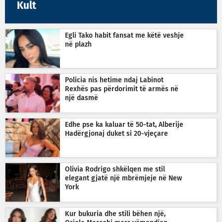
Kult
Egli Tako habit fansat me këtë veshje
në plazh
Policia nis hetime ndaj Labinot
Rexhës pas përdorimit të armës në
një dasmë
Edhe pse ka kaluar të 50-tat, Alberije
Hadërgjonaj duket si 20-vjeçare
Olivia Rodrigo shkëlqen me stil
elegant gjatë një mbrëmjeje në New
York
Kur bukuria dhe stili bëhen një,