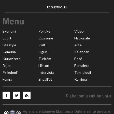
REGJISTROHU
Menu
Ekonomi
Politikë
Video
Sport
Opinione
Nacionale
Lifestyle
Kult
Arte
Komuna
Siguri
Kalendari
Kuriozitete
Turizëm
Botë
Rajon
Histori
Barcaleta
Psikologji
Intervista
Teknologji
Femra
Shpalljet
Karriera
© Ekonomia Online ShPK
Agjencia e lajmeve Ekonomia Online është anëtare