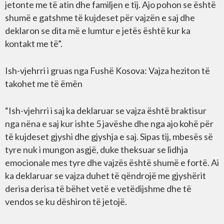
jetonte me të atin dhe familjen e tij. Ajo pohon se është
shumë e gatshme të kujdeset për vajzën e saj dhe
deklaron se dita më e lumtur e jetës është kur ka
kontakt me të”.
Ish-vjehrri i gruas nga Fushë Kosova: Vajza heziton të
takohet me të ëmën
“Ish-vjehrri i saj ka deklaruar se vajza është braktisur
nga nëna e saj kur ishte 5 javëshe dhe nga ajo kohë për
të kujdeset gjyshi dhe gjyshja e saj. Sipas tij, mbesës së
tyre nuk i mungon asgjë, duke theksuar se lidhja
emocionale mes tyre dhe vajzës është shumë e fortë. Ai
ka deklaruar se vajza duhet të qëndrojë me gjyshërit
derisa derisa të bëhet vetë e vetëdijshme dhe të
vendos se ku dëshiron të jetojë.