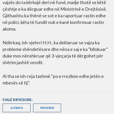
vajzës do ta kërkojë deri në fund, madje thotë se këtë
çështje e ka dërguar edhe në Ministrinë e Drejtësisë.
Gjithashtu ka thënë se sot e ka raportuar rastin edhe
në polici, këta të fundit nuk e kanë konfirmuar rastin
akoma.
Ndërkaq, ish-vjehrri H.H., ka deklaruar se vajza ka
probleme shëndetësore dhe nëna e saj e ka “bllokuar”
duke mos nënshkruar që 3-vjeçarja të dërgohet për
shërim jashtë vendit.
Ai tha se ish-reja tashmë “po e rrezikon edhe jetën e
mbesës së tij”.
FJALË KRYESORE:
GJYKATA
PRIZEREN