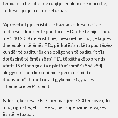
fëmiu të ju besohet në ruajtje, edukim dhe mbrojtje,
kërkesë kjo që u është refuzuar.
“Aprovohet pjesërisht si e bazuar kërkesëpadia e
paditësës- kundër të paditurës F.D., dhe fëmiju i lindur
më 5.10.2018 në Prishtinë, i besohet në ruajtje kujdes
dhe edukim të ëmës F.D., përkatësisht këtu paditësës-
kundër të paditurës dhe obligohen të paditurit t’ia
dorëzojnë të ëmës së saj F.D., të gjitha këto brenda
afatit 15 ditor nga dita e plotfuqishmërisë së këtij
aktgjykimi, nën kërcënimin e përmbarimit të
dhunshëm”, thuhet në aktgjykimin e Gjykatës
Themelore të Prizrenit.
Ndërsa, kërkesa e F.D., për marrjen e 300 eurove çdo
muaj nga ish-vjehrritë e saj për shpenzime të vajzës
është refuzuar.