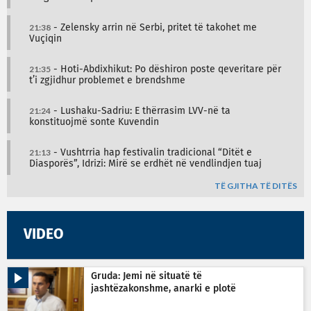
21:38
- Zelensky arrin në Serbi, pritet të takohet me
Vuçiqin
21:35
- Hoti-Abdixhikut: Po dëshiron poste qeveritare për
t’i zgjidhur problemet e brendshme
21:24
- Lushaku-Sadriu: E thërrasim LVV-në ta
konstituojmë sonte Kuvendin
21:13
- Vushtrria hap festivalin tradicional “Ditët e
Diasporës”, Idrizi: Mirë se erdhët në vendlindjen tuaj
TË GJITHA TË DITËS
VIDEO
Gruda: Jemi në situatë të
jashtëzakonshme, anarki e plotë