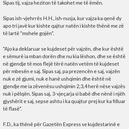
Sipas tij, vajza heziton të takohet me të ëmën.
Sipas ish-vjehrrës H.H., ish-nusja, kur vajza ka qenë dy
apo tri javë kur kishte qajtur natën i kishte thënë me zë
të lartë “mshele gojën”.
“Ajo ka deklaruar se kujdeset për vajzën, dhe kur është
e sëmurë ia mban dorën dhe nu kia lëshon, dhe se është
në gjendje të mos flejë tërë natën vetëm të kujdeset
për mbesën e saj. Sipas saj, pa prezencën e saj, vajzën
nuk e zë gjumi, nuk e hanë ushqimin dhe është në
gjendje me ia zëvenësu ushqimin 2,3,4 herë nëse vajzës
nuk i pëlqën. Sipas saj, 3-vjeçarja si babë dhe nënë i njëh
gjyshërit e saj, sepse ashtu i ka quajtur prej kur ka filluar
të flasë”.
F.D., ka thënë për Gazetën Express se kujdestarinë e