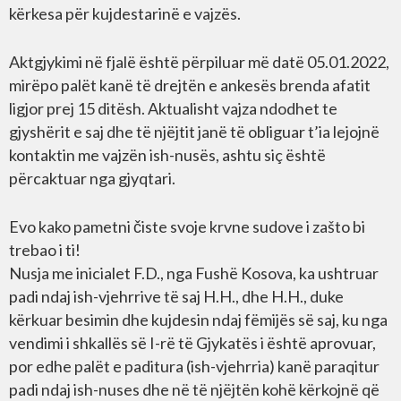
kërkesa për kujdestarinë e vajzës.
Aktgjykimi në fjalë është përpiluar më datë 05.01.2022,
mirëpo palët kanë të drejtën e ankesës brenda afatit
ligjor prej 15 ditësh. Aktualisht vajza ndodhet te
gjyshërit e saj dhe të njëjtit janë të obliguar t’ia lejojnë
kontaktin me vajzën ish-nusës, ashtu siç është
përcaktuar nga gjyqtari.
Evo kako pametni čiste svoje krvne sudove i zašto bi
trebao i ti!
Nusja me inicialet F.D., nga Fushë Kosova, ka ushtruar
padi ndaj ish-vjehrrive të saj H.H., dhe H.H., duke
kërkuar besimin dhe kujdesin ndaj fëmijës së saj, ku nga
vendimi i shkallës së I-rë të Gjykatës i është aprovuar,
por edhe palët e paditura (ish-vjehrria) kanë paraqitur
padi ndaj ish-nuses dhe në të njëjtën kohë kërkojnë që