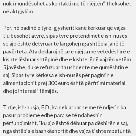
nuk i mundësohet as kontakti me të njëjtën”, theksohet
në aktgjykim.
Por, në padinë e tyre, gjyshërit kanë kërkuar që vajza
t’u besohet atyre, sipas tyre pretendimet e ish-nuses
se ajo është detyruar të largohej nga shtëpia janë të
pavërteta. Ata deklarojnë se e njëjta me vetëdëshirë e
kishte lëshuar shtëpinë dhe e kishte lënë vajzën vetëm
5 javëshe, duke refuzuar ta ushqente me qumështin e
saj. Sipas tyre kërkesa e ish-nusës për pagimin e
alimentacionit prej 300 euro është përfitimi material
dhe jo interesi i fëmijës.
Tutje, ish-nusja, F.D., ka deklaruar se me të ndjerin ka
pasur probleme edhe para se të ndaheshin
përfundimisht, “ku ajo është dëbuar pa dëshirën e saj,
nga shtëpia e bashkëshortit dhe vajza kishte mbetur të