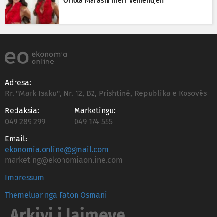
Oriola Marashi merr vëmendjen
Adresa:
Rr. "Mark Isaku", Nr. 12, B2, Prishtinë, Republika e Kosovës
Redaksia:
Marketingu:
049 289 299
049 174 555
Email:
ekonomia.online@gmail.com
marketing@ekonomiaonline.com
Impressum
Themeluar nga Faton Osmani
Arkivi i lajmeve