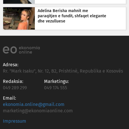
Adelina Berisha mahnit me
paraqitjen e fundit, shfaqet elegante
dhe vezulluese
Adresa:
Rr. "Mark Isaku", Nr. 12, B2, Prishtinë, Republika e Kosovës
Redaksia:
Marketingu:
049 289 299
049 174 555
Email:
ekonomia.online@gmail.com
marketing@ekonomiaonline.com
Impressum