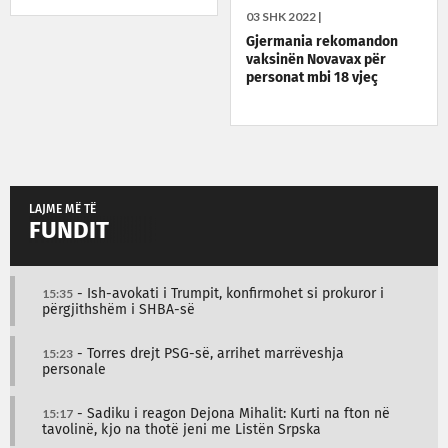
03 SHK 2022 |
Gjermania rekomandon
vaksinën Novavax për
personat mbi 18 vjeç
LAJME MË TË
FUNDIT
15:35
- Ish-avokati i Trumpit, konfirmohet si prokuror i
përgjithshëm i SHBA-së
15:23
- Torres drejt PSG-së, arrihet marrëveshja
personale
15:17
- Sadiku i reagon Dejona Mihalit: Kurti na fton në
tavolinë, kjo na thotë jeni me Listën Srpska