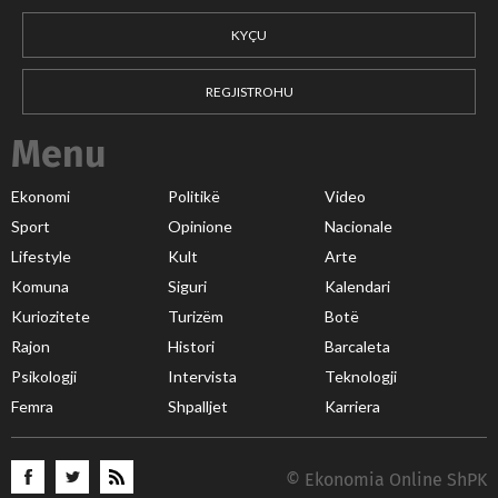
KYÇU
REGJISTROHU
Menu
Ekonomi
Politikë
Video
Sport
Opinione
Nacionale
Lifestyle
Kult
Arte
Komuna
Siguri
Kalendari
Kuriozitete
Turizëm
Botë
Rajon
Histori
Barcaleta
Psikologji
Intervista
Teknologji
Femra
Shpalljet
Karriera
© Ekonomia Online ShPK