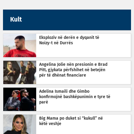
Kult
Eksploziv në derën e dyqanit të
Noizy-t në Durrës
Angelina Jolie nën presionin e Brad
Pitt, gjykata përfshihet në betejën
për të dhënat financiare
Adelina Ismaili dhe Gimbo
konfirmojnë bashkëpunimin e tyre të
parë
Big Mama po duket si “kukull” në
këtë veshje