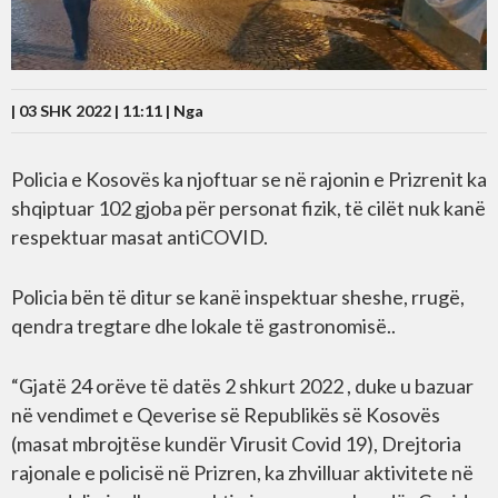
| 03 SHK 2022 | 11:11 |
Nga
Policia e Kosovës ka njoftuar se në rajonin e Prizrenit ka
shqiptuar 102 gjoba për personat fizik, të cilët nuk kanë
respektuar masat antiCOVID.
Policia bën të ditur se kanë inspektuar sheshe, rrugë,
qendra tregtare dhe lokale të gastronomisë..
“Gjatë 24 orëve të datës 2 shkurt 2022 , duke u bazuar
në vendimet e Qeverise së Republikës së Kosovës
(masat mbrojtëse kundër Virusit Covid 19), Drejtoria
rajonale e policisë në Prizren, ka zhvilluar aktivitete në