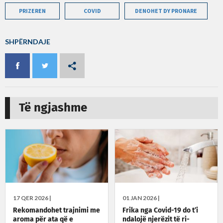
PRIZEREN
COVID
DENOHET DY PRONARE
SHPËRNDAJE
Të ngjashme
17 QER 2026 |
01 JAN 2026 |
Rekomandohet trajnimi me
Frika nga Covid-19 do t’i
aroma për ata që e
ndalojë njerëzit të ri-