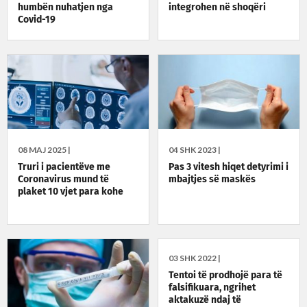
humbën nuhatjen nga
integrohen në shoqëri
Covid-19
08 MAJ 2025 |
04 SHK 2023 |
Truri i pacientëve me
Pas 3 vitesh hiqet detyrimi i
Coronavirus mund të
mbajtjes së maskës
plaket 10 vjet para kohe
03 SHK 2022 |
Tentoi të prodhojë para të
falsifikuara, ngrihet
aktakuzë ndaj të