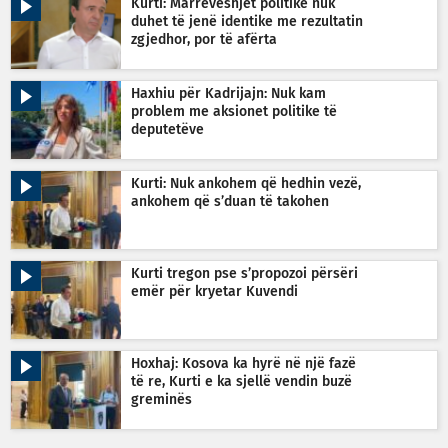
Kurti: Marrëveshjet politike nuk
duhet të jenë identike me rezultatin
zgjedhor, por të afërta
Haxhiu për Kadrijajn: Nuk kam
problem me aksionet politike të
deputetëve
Kurti: Nuk ankohem që hedhin vezë,
ankohem që s’duan të takohen
Kurti tregon pse s’propozoi përsëri
emër për kryetar Kuvendi
Hoxhaj: Kosova ka hyrë në një fazë
të re, Kurti e ka sjellë vendin buzë
greminës