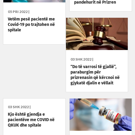
pandehurit në Prizren
05 PRI 2022 |
Vetëm pesë pacientë me
Covid-19 po trajtohen në
spitale
03 SHK 2022 |
“Do të varrosi të gjallë”,
paraburgim për
prizrenasin që kërcnoi në
gjykatë djalin e vëllait
03 SHK 2022 |
Kjo është gjendja e
pacientëve me COVID në
QKUK dhe spitale