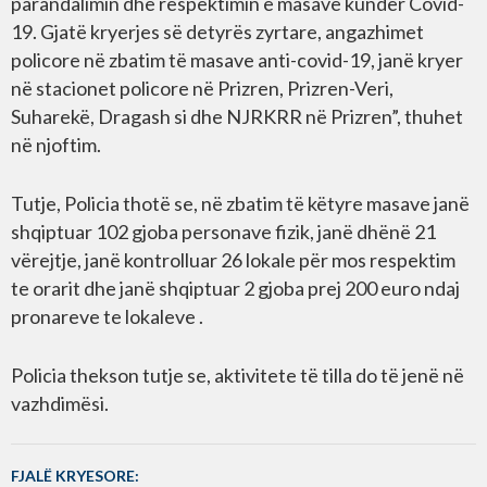
parandalimin dhe respektimin e masave kundër Covid-
19. Gjatë kryerjes së detyrës zyrtare, angazhimet
policore në zbatim të masave anti-covid-19, janë kryer
në stacionet policore në Prizren, Prizren-Veri,
Suharekë, Dragash si dhe NJRKRR në Prizren”, thuhet
në njoftim.
Tutje, Policia thotë se, në zbatim të këtyre masave janë
shqiptuar 102 gjoba personave fizik, janë dhënë 21
vërejtje, janë kontrolluar 26 lokale për mos respektim
te orarit dhe janë shqiptuar 2 gjoba prej 200 euro ndaj
pronareve te lokaleve .
Policia thekson tutje se, aktivitete të tilla do të jenë në
vazhdimësi.
FJALË KRYESORE: