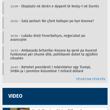
15:09
- Eksploziv në derën e dyqanit të Noizy-t në Durrës
15:01
- Sala Jashari: Në çfarë kollapsi po hyn Kosova?
14:54
- Lukaku drejt Fenerbahçes, negociatat po
avancojnë
14:53
- Ambasada britanike: Kosova ka qenë pa Kuvend
funksional për shumë ditë, politikanët duhet ta zgjidhin
situatën
14:45
- Betohet presidenti i mbështetur nga Trumpi,
SHBA-ja i premton Kolumbisë 1 miliard dollarë
TË GJITHA TË DITËS
VIDEO