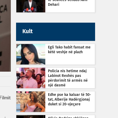
të seancës vendos Avni
Dehari
Kult
Egli Tako habit fansat me
këtë veshje në plazh
Policia nis hetime ndaj
Labinot Rexhës pas
përdorimit të armës në
një dasmë
Edhe pse ka kaluar të 50-
Filmit
tat, Alberije Hadërgjonaj
duket si 20-vjeçare