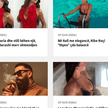
026 |
07 GUS 2026 |
ria dhe stili bëhen një,
Në Itali me elegancë, Rike Roçi
Marashi merr vëmendjen
“thyen” çdo balancë
026 |
07 GUS 2026 |