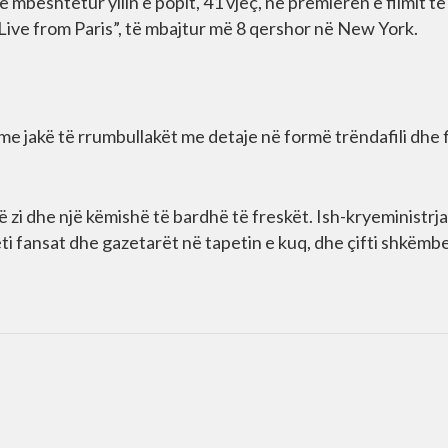
 mbështetur yllin e popit, 41 vjeç, në premierën e filmit të 
 Live from Paris”, të mbajtur më 8 qershor në New York.
 me jakë të rrumbullakët me detaje në formë trëndafili dhe 
ë zi dhe një këmishë të bardhë të freskët. Ish-kryeministrja
i fansat dhe gazetarët në tapetin e kuq, dhe çifti shkëmb