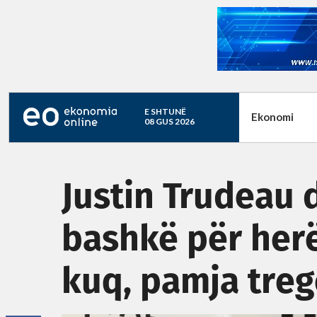
E SHTUNË
Ekonomi
08 GUS 2026
Justin Trudeau 
bashkë për herë
kuq, pamja treg