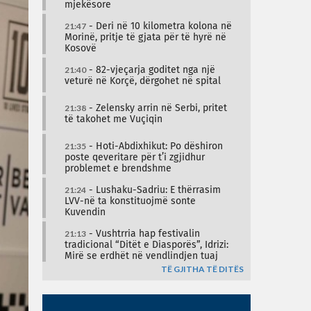
mjekësore
21:47
- Deri në 10 kilometra kolona në
Morinë, pritje të gjata për të hyrë në
Kosovë
21:40
- 82-vjeçarja goditet nga një
veturë në Korçë, dërgohet në spital
21:38
- Zelensky arrin në Serbi, pritet
të takohet me Vuçiqin
21:35
- Hoti-Abdixhikut: Po dëshiron
poste qeveritare për t’i zgjidhur
problemet e brendshme
21:24
- Lushaku-Sadriu: E thërrasim
LVV-në ta konstituojmë sonte
Kuvendin
21:13
- Vushtrria hap festivalin
tradicional “Ditët e Diasporës”, Idrizi:
Mirë se erdhët në vendlindjen tuaj
TË GJITHA TË DITËS