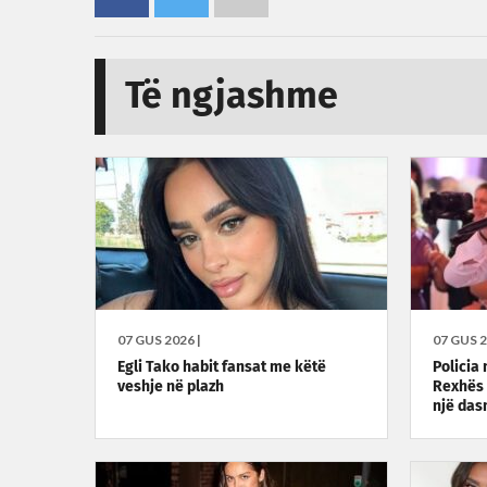
Të ngjashme
07 GUS 2026 |
07 GUS 2
Egli Tako habit fansat me këtë
Policia
veshje në plazh
Rexhës 
një da