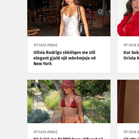
07 GUS 2026 |
07 GUS 2
Olivia Rodrigo shkëlqen me stil
Kur buku
elegant gjatë një mbrëmjeje në
Oriola 
New York
07 GUS 2026 |
07 GUS 2