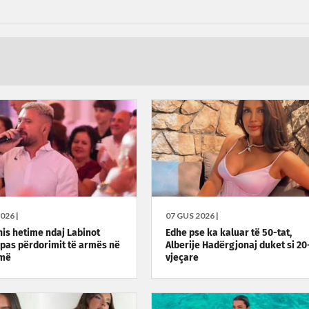
026 |
07 GUS 2026 |
 nis hetime ndaj Labinot
Edhe pse ka kaluar të 50-tat,
pas përdorimit të armës në
Alberije Hadërgjonaj duket si 20
smë
vjeçare