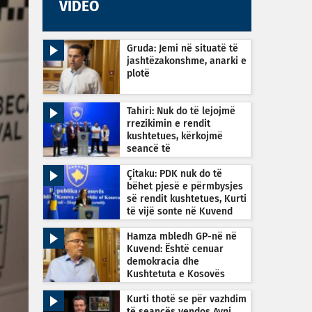
VIDEO
Gruda: Jemi në situatë të
jashtëzakonshme, anarki e
plotë
Tahiri: Nuk do të lejojmë
rrezikimin e rendit
kushtetues, kërkojmë
seancë të
jashtëzakonshme sonte në
orën 22:30
Çitaku: PDK nuk do të
bëhet pjesë e përmbysjes
së rendit kushtetues, Kurti
të vijë sonte në Kuvend
Hamza mbledh GP-në në
Kuvend: Është cenuar
demokracia dhe
Kushtetuta e Kosovës
Kurti thotë se për vazhdim