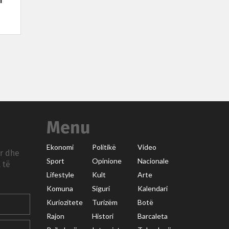
n
Menu
Ekonomi
Politikë
Video
ar dhe
Sport
Opinione
Nacionale
 të
Lifestyle
Kult
Arte
Komuna
Siguri
Kalendari
Kuriozitete
Turizëm
Botë
Rajon
Histori
Barcaleta