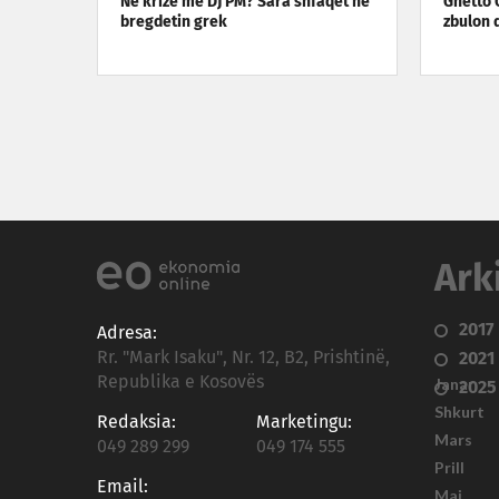
Në krizë me DJ PM? Sara shfaqet në
Ghetto 
bregdetin grek
zbulon 
Ark
2017
Adresa:
Rr. "Mark Isaku", Nr. 12, B2, Prishtinë,
2021
Republika e Kosovës
Janar
2025
Shkurt
Redaksia:
Marketingu:
Mars
049 289 299
049 174 555
Prill
Email:
Maj