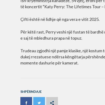
Ish-kryeministrja kanadeze, 54 vjeç, erdhi për të
të koncertit “Katy Perry: The Lifetimes Tour –
Çifti është në lidhje që nga vera e vitit 2025.
Për këtë rast, Perry veshi një fustan të bardhë
e saj të mbledhura prapa në topuz.
Trudeau zgjodhi një pamje klasike, një kostum t
dukej rrezatuese ndërsa këngëtarja përshëndet
momente dashurie për kamerat.
SHPËRNDAJE