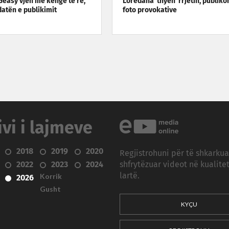
Geasy vjen me këngë të re,
Loredana ‘thyen’ rrjetin, publiko
datën e publikimit
foto provokative
ivi i lajmeve
2018
2019
2020
Regjistrohuni për të shkarku
2022
2023
2024
shfrytëzuar videot në kualitet
Korrik
lartë.
2026
Gusht
KYÇU