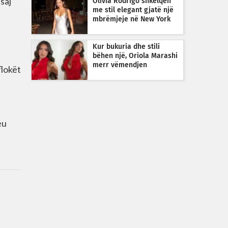
saj
Olivia Rodrigo shkëlqen
me stil elegant gjatë një
mbrëmjeje në New York
Kur bukuria dhe stili
bëhen një, Oriola Marashi
merr vëmendjen
flokët
eu