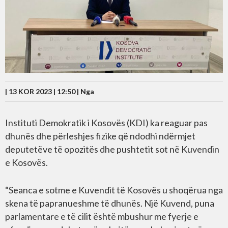
| 13 KOR 2023 | 12:50 |
Nga
Instituti Demokratik i Kosovës (KDI) ka reaguar pas
dhunës dhe përleshjes fizike që ndodhi ndërmjet
deputetëve të opozitës dhe pushtetit sot në Kuvendin
e Kosovës.
“Seanca e sotme e Kuvendit të Kosovës u shoqërua nga
skena të papranueshme të dhunës. Një Kuvend, puna
parlamentare e të cilit është mbushur me fyerje e