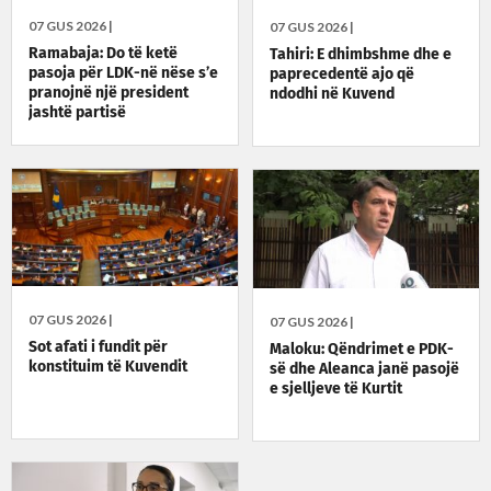
07 GUS 2026 |
07 GUS 2026 |
Ramabaja: Do të ketë
Tahiri: E dhimbshme dhe e
pasoja për LDK-në nëse s’e
paprecedentë ajo që
pranojnë një president
ndodhi në Kuvend
jashtë partisë
07 GUS 2026 |
07 GUS 2026 |
Sot afati i fundit për
Maloku: Qëndrimet e PDK-
konstituim të Kuvendit
së dhe Aleanca janë pasojë
e sjelljeve të Kurtit