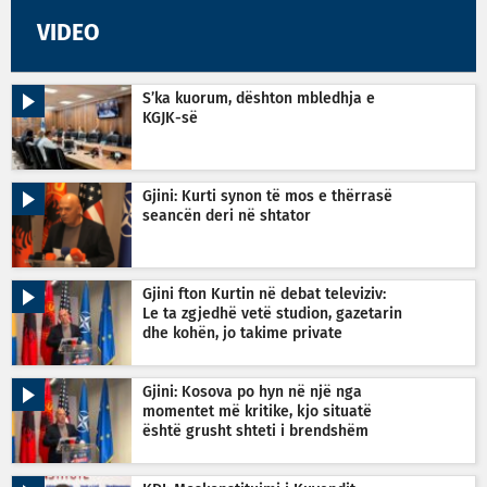
VIDEO
S’ka kuorum, dështon mbledhja e
KGJK-së
Gjini: Kurti synon të mos e thërrasë
seancën deri në shtator
Gjini fton Kurtin në debat televiziv:
Le ta zgjedhë vetë studion, gazetarin
dhe kohën, jo takime private
Gjini: Kosova po hyn në një nga
momentet më kritike, kjo situatë
është grusht shteti i brendshëm