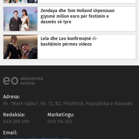
Zendaya dhe Tom Holland shpenzuan
gjysmë milion euro për festimin e
dasmës së tyre
Lela dhe Leo konfirmojnë ri-
bashkimin përmes videos
Adresa:
Rr. "Mark Isaku", Nr. 12, B2, Prishtinë, Republika e Kosovës
Redaksia:
Marketingu:
049 289 299
049 174 555
Email: