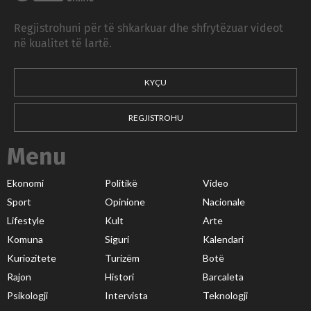
Regjistrohuni për të shkarkuar dhe shfrytëzuar videot
në kualitet të lartë.
KYÇU
REGJISTROHU
Menu
Ekonomi
Politikë
Video
Sport
Opinione
Nacionale
Lifestyle
Kult
Arte
Komuna
Siguri
Kalendari
Kuriozitete
Turizëm
Botë
Rajon
Histori
Barcaleta
Psikologji
Intervista
Teknologji