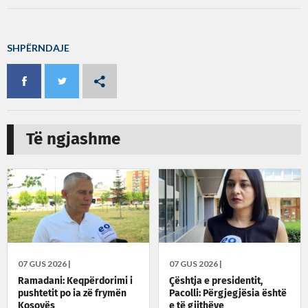
SHPËRNDAJE
Të ngjashme
07 GUS 2026 |
07 GUS 2026 |
Ramadani: Keqpërdorimi i
Çështja e presidentit,
pushtetit po ia zë frymën
Pacolli: Përgjegjësia është
Kosovës
e të gjithëve