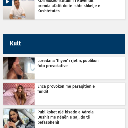
KDI: Moskonstituimi i Kuvendit
brenda afatit do të ishte shkelje e
Kushtetutës
Kult
Loredana ‘thyen’ rrjetin, publikon
foto provokative
Enca provokon me paraqitjen e
fundit
Publikohet një bisede e Adrola
Dushit me nënën e saj, do të
befasoheni!