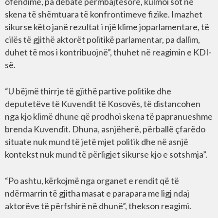
ofendime, pa debate përmbajtësore, kulmoi sot në
skena të shëmtuara të konfrontimeve fizike. Imazhet
sikurse këto janë rezultat i një klime joparlamentare, të
cilës të gjithë aktorët politikë parlamentar, pa dallim,
duhet të mos i kontribuojnë”, thuhet në reagimin e KDI-
së.
“U bëjmë thirrje të gjithë partive politike dhe
deputetëve të Kuvendit të Kosovës, të distancohen
nga kjo klimë dhune që prodhoi skena të papranueshme
brenda Kuvendit. Dhuna, asnjëherë, përballë çfarëdo
situate nuk mund të jetë mjet politik dhe në asnjë
kontekst nuk mund të përligjet sikurse kjo e sotshmja”.
“Po ashtu, kërkojmë nga organet e rendit që të
ndërmarrin të gjitha masat e parapara me ligj ndaj
aktorëve të përfshirë në dhunë”, thekson reagimi.