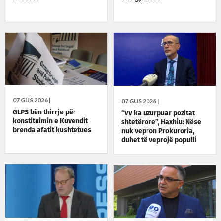
07 GUS 2026 |
07 GUS 2026 |
GLPS bën thirrje për
“VV ka uzurpuar pozitat
konstituimin e Kuvendit
shtetërore”, Haxhiu: Nëse
brenda afatit kushtetues
nuk vepron Prokuroria,
duhet të veprojë populli