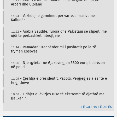
11:27
- KRU “Prishtina” zbulon lidhje ilegale të ujit në
Arbëri dhe Ulpianë
11:24
- Vazhdojnë gërmimet për varrezë masive në
Kalludër
11:22
- Arabia Saudite, Turqia dhe Pakistani së shpejti me
ujdi të përbashkët mbrojtjeje
11:14
- Ramadani: Keqpërdorimi i pushtetit po ia zë
frymën Kosovës
11:08
- Një qytetar në Gjakovë gjen 3800 euro, i dorëzon
në polici
11:05
- Çështja e presidentit, Pacolli: Përgjegjësia është e
të gjithëve
10:58
- Lidhjet e lëvizjes ruse të ekstremit të djathtë me
Ballkanin
TË GJITHA TË DITËS