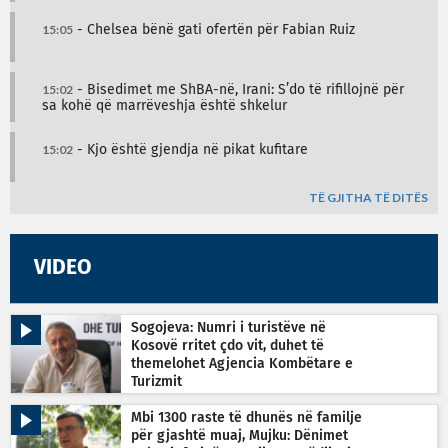
15:05
- Chelsea bënë gati ofertën për Fabian Ruiz
15:02
- Bisedimet me ShBA-në, Irani: S’do të rifillojnë për
sa kohë që marrëveshja është shkelur
15:02
- Kjo është gjendja në pikat kufitare
TË GJITHA TË DITËS
VIDEO
Sogojeva: Numri i turistëve në
Kosovë rritet çdo vit, duhet të
themelohet Agjencia Kombëtare e
Turizmit
Mbi 1300 raste të dhunës në familje
për gjashtë muaj, Mujku: Dënimet