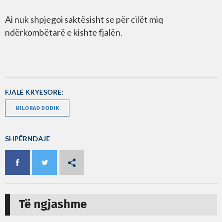
Ai nuk shpjegoi saktësisht se për cilët miq
ndërkombëtarë e kishte fjalën.
FJALË KRYESORE:
MILORAD DODIK
SHPËRNDAJE
Të ngjashme