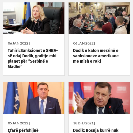
06 JAN 2022 |
06 JAN 2022 |
Tahiri: Sanksionet e SHBA-
Dodik e kalon mërzinë e
së ndaj Dodik, goditje mbi
sanksioneve amerikane
planet për “Serbinë e
me mish e raki
Madhe”
05 JAN 2022 |
18 DHJ 2021 |
Çfarë përfshijnë
Dodik: Bosnja kurrë nuk