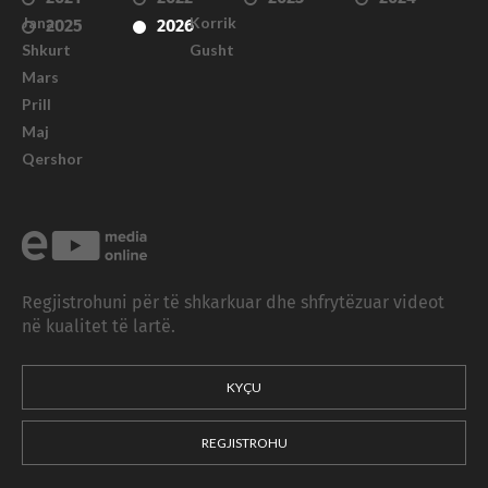
Janar
Korrik
2025
2026
Shkurt
Gusht
Mars
Prill
Maj
Qershor
Regjistrohuni për të shkarkuar dhe shfrytëzuar videot
në kualitet të lartë.
KYÇU
REGJISTROHU