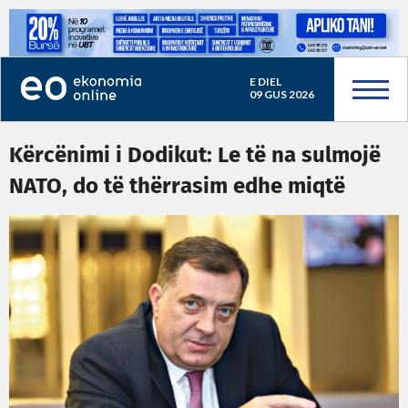
E DIEL
09 GUS 2026
Kërcënimi i Dodikut: Le të na sulmojë
NATO, do të thërrasim edhe miqtë