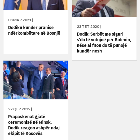
08 MAR 2021 |
23 TET 2020 |
Dodiku kundër pranisë
ndërkombëtare në Bosnjë
Dodik: Serbët me siguri
s’do të votojnë për Bidenin,
nëse ai fiton do të punojë
kundër nesh
22 QER 2019 |
Prapaskenat gjatë
ceremonisë në Minsk,
Dodik reagon ashpër ndaj
ekipit të Kosovës