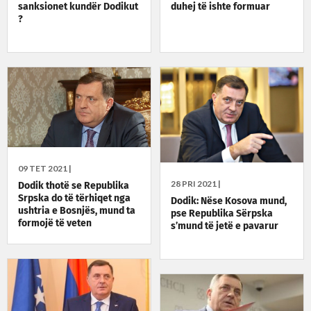
sanksionet kundër Dodikut
duhej të ishte formuar
?
09 TET 2021 |
28 PRI 2021 |
Dodik thotë se Republika
Srpska do të tërhiqet nga
Dodik: Nëse Kosova mund,
ushtria e Bosnjës, mund ta
pse Republika Sërpska
formojë të veten
s’mund të jetë e pavarur