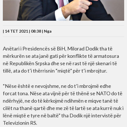
| 14 TET 2021 | 08:38 |
Nga
Anëtari i Presidencës së BiH, Milorad Dodik tha të
mërkurën se ata janë gati për konflikte të armatosura
në Republikën Srpska dhe se në rast të një skenari të
tillë, ata do t’i thërrisnin “miqtë” për t’i mbrojtur.
“Nëse është e nevojshme, ne do t’i mbrojmë edhe
forcat tona. Nëse ata vijnë për të thënë se NATO do të
ndërhyjë, ne do të kërkojmë ndihmën e miqve tanë të
cilët na thanë qartë dhe me zë të lartë se ata kurrë nuk i
lënë miqtë e tyre në baltë” tha Dodik një intervistë për
Televizionin RS.