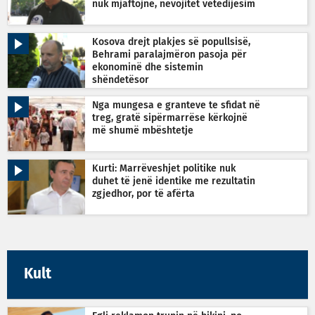
nuk mjaftojnë, nevojitet vetëdijesim
Kosova drejt plakjes së popullsisë,
Behrami paralajmëron pasoja për
ekonominë dhe sistemin
shëndetësor
Nga mungesa e granteve te sfidat në
treg, gratë sipërmarrëse kërkojnë
më shumë mbështetje
Kurti: Marrëveshjet politike nuk
duhet të jenë identike me rezultatin
zgjedhor, por të afërta
Kult