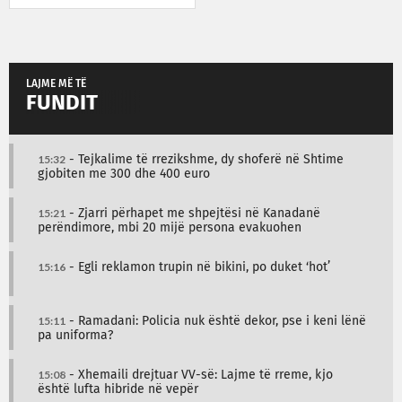
LAJME MË TË
FUNDIT
15:32
- Tejkalime të rrezikshme, dy shoferë në Shtime
gjobiten me 300 dhe 400 euro
15:21
- Zjarri përhapet me shpejtësi në Kanadanë
perëndimore, mbi 20 mijë persona evakuohen
15:16
- Egli reklamon trupin në bikini, po duket ‘hot’
15:11
- Ramadani: Policia nuk është dekor, pse i keni lënë
pa uniforma?
15:08
- Xhemaili drejtuar VV-së: Lajme të rreme, kjo
është lufta hibride në vepër