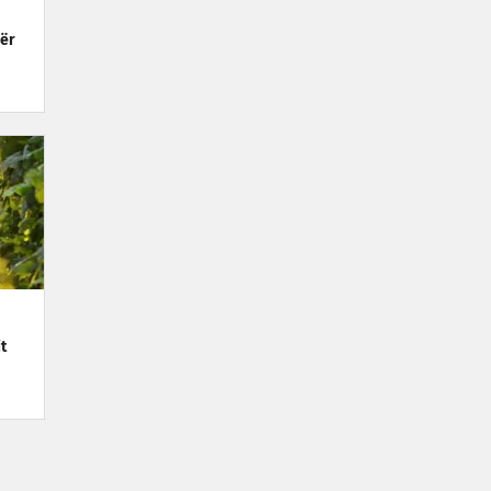
për
t