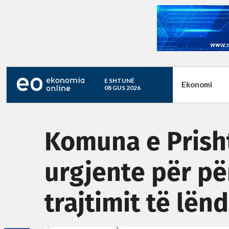
E SHTUNË
Ekonomi
08 GUS 2026
Komuna e Prish
urgjente për pë
trajtimit të lë