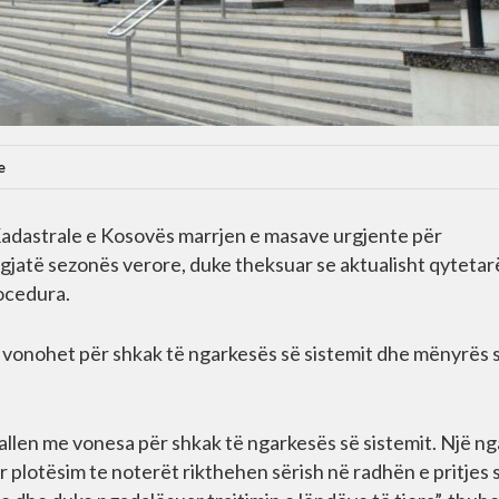
e
Kadastrale e Kosovës marrjen e masave urgjente për
 gjatë sezonës verore, duke theksuar se aktualisht qytetar
ocedura.
 vonohet për shkak të ngarkesës së sistemit dhe mënyrës 
ballen me vonesa për shkak të ngarkesës së sistemit. Një ng
 plotësim te noterët rikthehen sërish në radhën e pritjes 