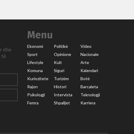
Menu
Ekonomi
Politikë
Video
ar dhe
Sport
Opinione
Nacionale
 të
Lifestyle
Kult
Arte
Komuna
Siguri
Kalendari
Kuriozitete
Turizëm
Botë
Rajon
Histori
Barcaleta
Psikologji
Intervista
Teknologji
Femra
Shpalljet
Karriera