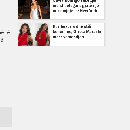
Olivia Rodrigo shkëlqen
me stil elegant gjatë një
mbrëmjeje në New York
Kur bukuria dhe stili
në të
bëhen një, Oriola Marashi
merr vëmendjen
më