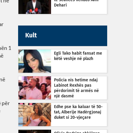
et në
të seancës vendos Avni
Dehari
ar
Kult
hën 1
Egli Tako habit fansat me
më
këtë veshje në plazh
jnë
Policia nis hetime ndaj
Labinot Rexhës pas
përdorimit të armës në
një dasmë
ë për
Edhe pse ka kaluar të 50-
ë
tat, Alberije Hadërgjonaj
duket si 20-vjeçare