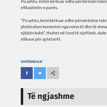
Po ashtu, është kërkuar edhe përmirësim teknik
efikasitetin e punës.
“Po ashtu, kemi kërkuar edhe përmirësime tekn
plotësohen komentet nga noterët dhe të shmange
njëjtën kohë”, thuhet në fund të njoftimit, du
efikase për qytetarët.
SHPËRNDAJE
Të ngjashme