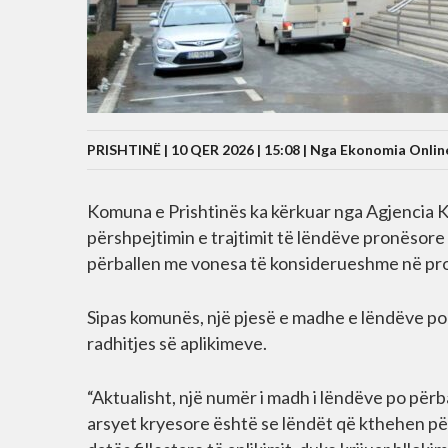
PRISHTINË | 10 QER 2026 | 15:08 |
Nga Ekonomia Onlin
Komuna e Prishtinës ka kërkuar nga Agjencia 
përshpejtimin e trajtimit të lëndëve pronësore
përballen me vonesa të konsiderueshme në pr
Sipas komunës, një pjesë e madhe e lëndëve po
radhitjes së aplikimeve.
“Aktualisht, një numër i madh i lëndëve po për
arsyet kryesore është se lëndët që kthehen për