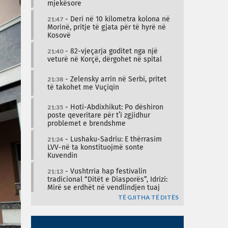
mjekësore
21:47
- Deri në 10 kilometra kolona në
Morinë, pritje të gjata për të hyrë në
Kosovë
21:40
- 82-vjeçarja goditet nga një
veturë në Korçë, dërgohet në spital
21:38
- Zelensky arrin në Serbi, pritet
të takohet me Vuçiqin
21:35
- Hoti-Abdixhikut: Po dëshiron
poste qeveritare për t’i zgjidhur
problemet e brendshme
21:24
- Lushaku-Sadriu: E thërrasim
LVV-në ta konstituojmë sonte
Kuvendin
21:13
- Vushtrria hap festivalin
tradicional “Ditët e Diasporës”, Idrizi:
Mirë se erdhët në vendlindjen tuaj
TË GJITHA TË DITËS