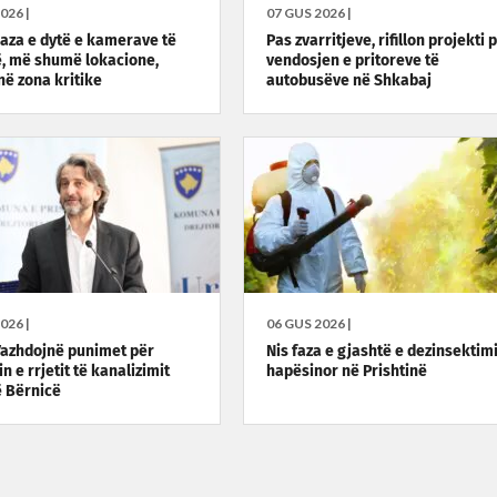
026 |
07 GUS 2026 |
aza e dytë e kamerave të
Pas zvarritjeve, rifillon projekti 
ë, më shumë lokacione,
vendosjen e pritoreve të
në zona kritike
autobusëve në Shkabaj
026 |
06 GUS 2026 |
azhdojnë punimet për
Nis faza e gjashtë e dezinsektimi
n e rrjetit të kanalizimit
hapësinor në Prishtinë
ë Bërnicë