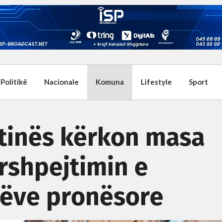
Politikë
Nacionale
Komuna
Lifestyle
Sport
tinës kërkon masa
rshpejtimin e
ndëve pronësore