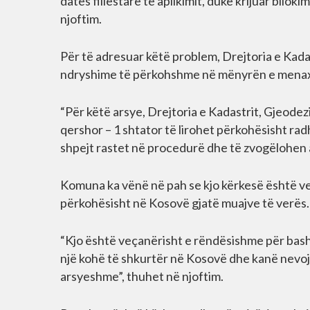
datës fillestare të aplikimit, duke krijuar bllo
njoftim.
Për të adresuar këtë problem, Drejtoria e Kada
ndryshime të përkohshme në mënyrën e menaxh
“Për këtë arsye, Drejtoria e Kadastrit, Gjeode
qershor – 1 shtator të lirohet përkohësisht r
shpejt rastet në procedurë dhe të zvogëlohen a
Komuna ka vënë në pah se kjo kërkesë është v
përkohësisht në Kosovë gjatë muajve të verës.
“Kjo është veçanërisht e rëndësishme për bash
një kohë të shkurtër në Kosovë dhe kanë nevo
arsyeshme”, thuhet në njoftim.