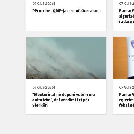
07 GUS 2026 |
07 GUS 2
Përurohet QMF-ja e re në Gurrakoc
Rama: F
siguris
radarë 
07 GUS 2026 |
07 GUS 2
“Mbeturinat në deponi vetëm me
Rama: V
autorizim”, del vendimi i ri për
zgjerimi
Sferkën
fekal n