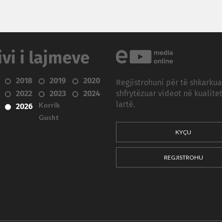
ivi i lajmeve
2018
2019
2020
Regjistrohuni për të shkarku
2022
2023
2024
shfrytëzuar videot në kualitet
Korrik
lartë.
2026
Gusht
KYÇU
REGJISTROHU