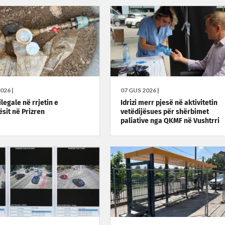
026 |
07 GUS 2026 |
ilegale në rrjetin e
Idrizi merr pjesë në aktivitetin
ësit në Prizren
vetëdijësues për shërbimet
paliative nga QKMF në Vushtrri