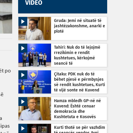
VIDEO
Gruda: Jemi në situatë të
jashtëzakonshme, anarki e
plotë
Tahiri: Nuk do të lejojmë
rrezikimin e rendit
kushtetues, kërkojmë
seancë të
jashtëzakonshme sonte në
ët po
orën 22:30
Çitaku: PDK nuk do të
bëhet pjesë e përmbysjes
së rendit kushtetues, Kurti
të vijë sonte në Kuvend
së
Hamza mbledh GP-në në
Kuvend: Është cenuar
demokracia dhe
a
Kushtetuta e Kosovës
sipas
Kurti thotë se për vazhdim