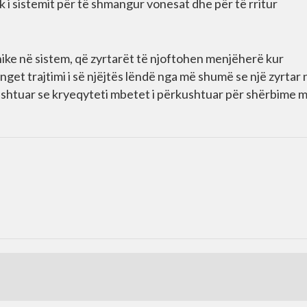
 i sistemit për të shmangur vonesat dhe për të rritur
ike në sistem, që zyrtarët të njoftohen menjëherë kur
t trajtimi i së njëjtës lëndë nga më shumë se një zyrtar 
ke shtuar se kryeqyteti mbetet i përkushtuar për shërbime 