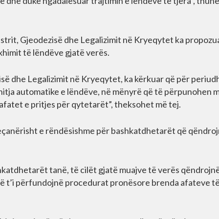
kime dhe duke ngadalësuar trajtimin e lëndëve të tjera”, thuh
strit, Gjeodezisë dhe Legalizimit në Kryeqytet ka propozu
imit të lëndëve gjatë verës.
zisë dhe Legalizimit në Kryeqytet, ka kërkuar që për periud
adhitja automatike e lëndëve, në mënyrë që të përpunohen 
fatet e pritjes për qytetarët”, theksohet më tej.
eçanërisht e rëndësishme për bashkatdhetarët që qëndro
katdhetarët tanë, të cilët gjatë muajve të verës qëndrojn
jë t’i përfundojnë procedurat pronësore brenda afateve t