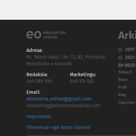
Ark
2017
Adresa:
Rr. "Mark Isaku", Nr. 12, B2, Prishtinë,
2021
Republika e Kosovës
Janar
2025
Shkurt
Redaksia:
Marketingu:
Mars
049 289 299
049 174 555
Prill
Email:
Maj
ekonomia.online@gmail.com
Qershor
marketing@ekonomiaonline.com
Impressum
Themeluar nga Faton Osmani