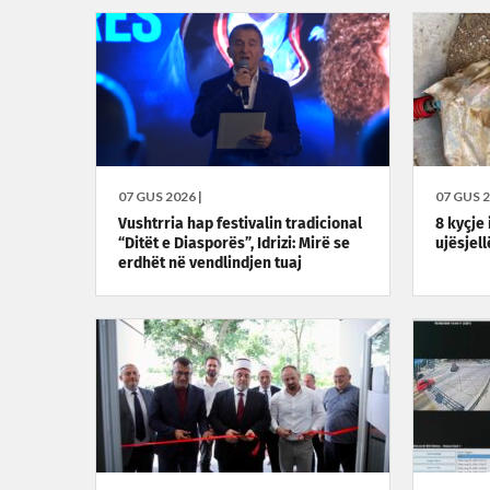
07 GUS 2026 |
07 GUS 2
Vushtrria hap festivalin tradicional
8 kyçje 
“Ditët e Diasporës”, Idrizi: Mirë se
ujësjell
erdhët në vendlindjen tuaj