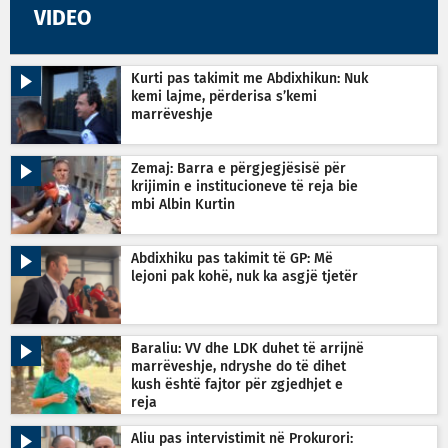
VIDEO
Kurti pas takimit me Abdixhikun: Nuk
kemi lajme, përderisa s’kemi
marrëveshje
Zemaj: Barra e përgjegjësisë për
krijimin e institucioneve të reja bie
mbi Albin Kurtin
Abdixhiku pas takimit të GP: Më
lejoni pak kohë, nuk ka asgjë tjetër
Baraliu: VV dhe LDK duhet të arrijnë
marrëveshje, ndryshe do të dihet
kush është fajtor për zgjedhjet e
reja
Aliu pas intervistimit në Prokurori: