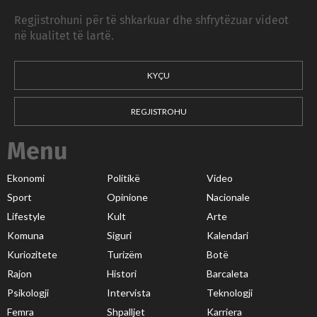
Regjistrohuni për të shkarkuar dhe shfrytëzuar videot
në kualitet të lartë.
KYÇU
REGJISTROHU
Menu
Ekonomi
Politikë
Video
Sport
Opinione
Nacionale
Lifestyle
Kult
Arte
Komuna
Siguri
Kalendari
Kuriozitete
Turizëm
Botë
Rajon
Histori
Barcaleta
Psikologji
Intervista
Teknologji
Femra
Shpalljet
Karriera