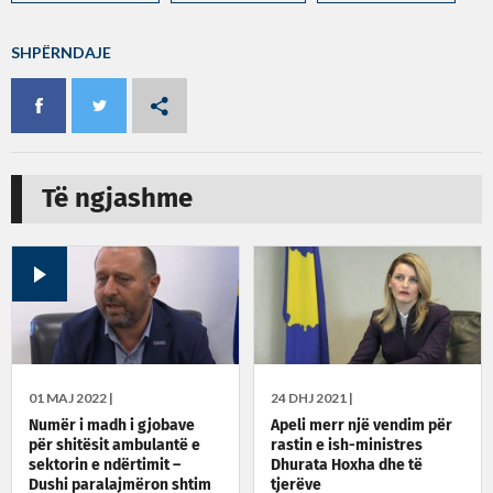
SHPËRNDAJE
Të ngjashme
01 MAJ 2022 |
24 DHJ 2021 |
Numër i madh i gjobave
Apeli merr një vendim për
për shitësit ambulantë e
rastin e ish-ministres
sektorin e ndërtimit –
Dhurata Hoxha dhe të
Dushi paralajmëron shtim
tjerëve