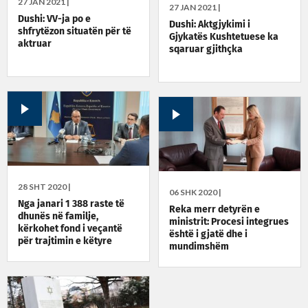
27 JAN 2021 |
27 JAN 2021 |
Dushi: VV-ja po e
Dushi: Aktgjykimi i
shfrytëzon situatën për të
Gjykatës Kushtetuese ka
aktruar
sqaruar gjithçka
28 SHT 2020 |
06 SHK 2020 |
Nga janari 1 388 raste të
Reka merr detyrën e
dhunës në familje,
ministrit: Procesi integrues
kërkohet fond i veçantë
është i gjatë dhe i
për trajtimin e këtyre
mundimshëm
personave