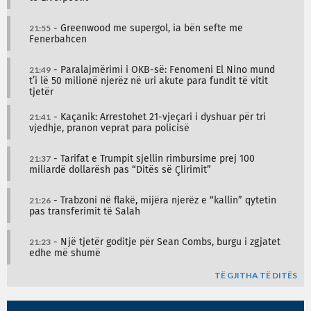
21:55
- Greenwood me supergol, ia bën sefte me
Fenerbahcen
21:49
- Paralajmërimi i OKB-së: Fenomeni El Nino mund
t’i lë 50 milionë njerëz në uri akute para fundit të vitit
tjetër
21:41
- Kaçanik: Arrestohet 21-vjeçari i dyshuar për tri
vjedhje, pranon veprat para policisë
21:37
- Tarifat e Trumpit sjellin rimbursime prej 100
miliardë dollarësh pas “Ditës së Çlirimit”
21:26
- Trabzoni në flakë, mijëra njerëz e “kallin” qytetin
pas transferimit të Salah
21:23
- Një tjetër goditje për Sean Combs, burgu i zgjatet
edhe më shumë
TË GJITHA TË DITËS