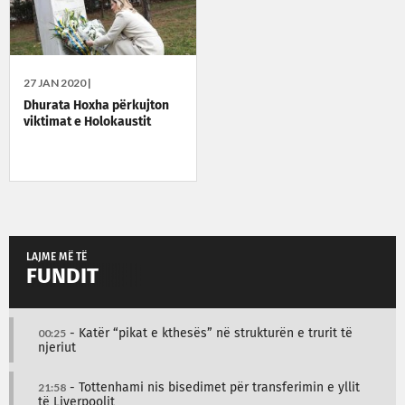
27 JAN 2020 |
Dhurata Hoxha përkujton
viktimat e Holokaustit
LAJME MË TË
FUNDIT
00:25
- Katër “pikat e kthesës” në strukturën e trurit të
njeriut
21:58
- Tottenhami nis bisedimet për transferimin e yllit
të Liverpoolit