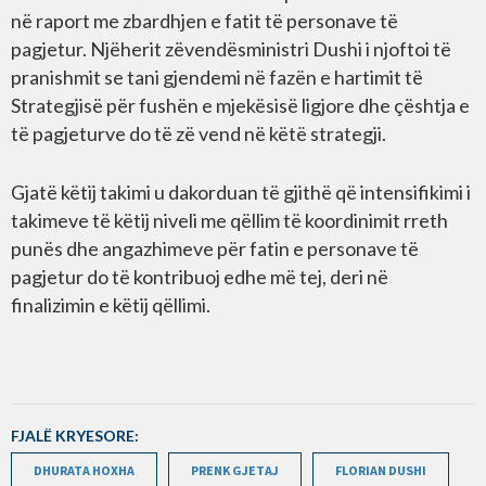
në raport me zbardhjen e fatit të personave të
pagjetur. Njëherit zëvendësministri Dushi i njoftoi të
pranishmit se tani gjendemi në fazën e hartimit të
Strategjisë për fushën e mjekësisë ligjore dhe çështja e
të pagjeturve do të zë vend në këtë strategji.
Gjatë këtij takimi u dakorduan të gjithë që intensifikimi i
takimeve të këtij niveli me qëllim të koordinimit rreth
punës dhe angazhimeve për fatin e personave të
pagjetur do të kontribuoj edhe më tej, deri në
finalizimin e këtij qëllimi.
FJALË KRYESORE:
DHURATA HOXHA
PRENK GJETAJ
FLORIAN DUSHI