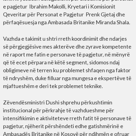
e pagjetur Ibrahim Makolli, Kryetari i Komisionit
Qeveritar për Personat e Pagjetur Prenk Gjetaj dhe
përfaqësuesja nga Ambasada Britanike Miranda Shala.
Vazhda e takimit u shtri rreth koordinimit dhe ndarjes
së përgjegjësive mes akterëve dhe zyrave kompetente
në raport me fatin e personave të pagjetur, në mënyrë
që të ecet përpara në këtë segment, sidomos ndaj
obligimeve në terren ku problemet shfaqen nga faktor
të ndryshëm, duke filluar nga mungesa e ekspertëve të
mjaftueshëm e deri tek problemet teknike.
Zëvendësministri Dushi shprehu përkushtimin
institucional për përkrahje të vazhdueshme për
intensifikimin e aktiviteteve rreth fatit të personave të
pagjetur, njëherit përshëndeti edhe gatishmërinë e
Ambasadës Britanike në Kosovë për ndihmën e ofruar