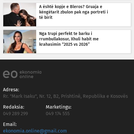
A është kopje e Bleros? Gruaja e
këngëtarit zbulon pak nga portreti i
të birit
Nga trupi perfekt te barku i
rrumbullakosur, Xhuli habit me
krahasimin “2025 vs 2026”
Adresa:
Rr. "Mark Isaku", Nr. 12, B2, Prishtinë, Republika e Kosovës
Redaksia:
Marketingu:
049 289 299
049 174 555
Email:
ekonomia.online@gmail.com