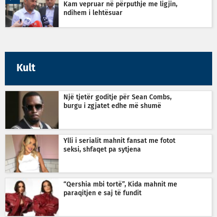
Kam vepruar në përputhje me ligjin,
ndihem i lehtësuar
Kult
Një tjetër goditje për Sean Combs,
burgu i zgjatet edhe më shumë
Ylli i serialit mahnit fansat me fotot
seksi, shfaqet pa sytjena
“Qershia mbi tortë”, Kida mahnit me
paraqitjen e saj të fundit