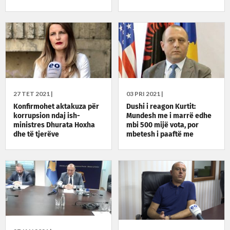
të inspektimeve
27 TET 2021 |
03 PRI 2021 |
Konfirmohet aktakuza për
Dushi i reagon Kurtit:
korrupsion ndaj ish-
Mundesh me i marrë edhe
ministres Dhurata Hoxha
mbi 500 mijë vota, por
dhe të tjerëve
mbetesh i paaftë me
qeverisë