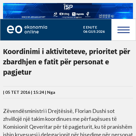
E ENJTE
06 GUS 2026
Koordinimi i aktiviteteve, prioritet për
zbardhjen e fatit për personat e
pagjetur
| 05 TET 2016 | 15:24 |
Nga
Zëvendësministri i Drejtësisë, Florian Dushi sot
zhvillojë një takim koordinues me përfaqësues të
Komisionit Qeveritar për të pagjeturit, ku të pranishëm
ishin kryesuesi i delegacionit për bisedime për personat