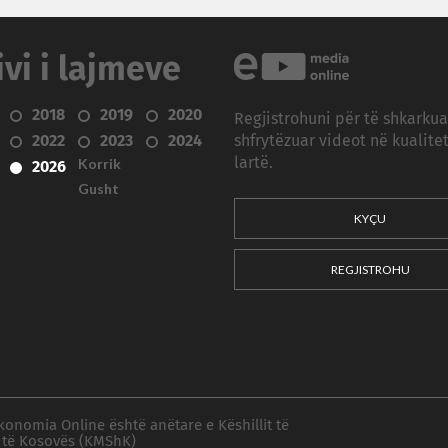
ivi i lajmeve
2018
2019
2020
Regjistrohuni për të shkarku
2022
2023
2024
shfrytëzuar videot në kualitet
Korrik
lartë.
2026
Gusht
KYÇU
REGJISTROHU
konomia Online është anëtare e Këshillit të
 të Kosovës (KMShK)