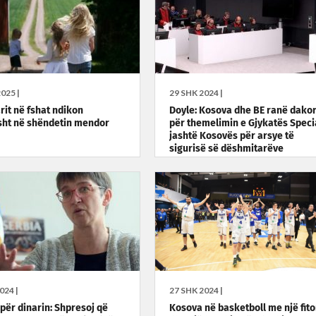
025 |
29 SHK 2024 |
rit në fshat ndikon
Doyle: Kosova dhe BE ranë dako
isht në shëndetin mendor
për themelimin e Gjykatës Speci
jashtë Kosovës për arsye të
sigurisë së dëshmitarëve
024 |
27 SHK 2024 |
për dinarin: Shpresoj që
Kosova në basketboll me një fito