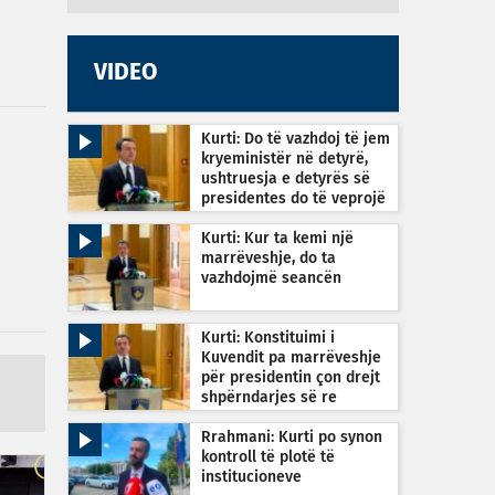
VIDEO
Kurti: Do të vazhdoj të jem
kryeministër në detyrë,
ushtruesja e detyrës së
presidentes do të veprojë
sipas Kushtetutës
Kurti: Kur ta kemi një
marrëveshje, do ta
vazhdojmë seancën
Kurti: Konstituimi i
Kuvendit pa marrëveshje
për presidentin çon drejt
shpërndarjes së re
Rrahmani: Kurti po synon
kontroll të plotë të
institucioneve