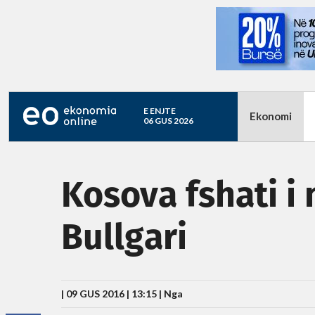
E ENJTE
Ekonomi
06 GUS 2026
Kosova fshati 
Bullgari
| 09 GUS 2016 | 13:15 |
Nga