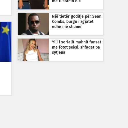
me fustanin e zi
Një tjetër goditje për Sean
Combs, burgu i zgjatet
edhe më shumë
Ylli i serialit mahnit fansat
me fotot seksi, shfaqet pa
sytjena