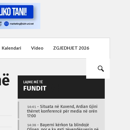
Kalendari
Video
ZGJEDHJET 2026
në
LAJME MË TË
FUNDIT
14:41
- Situata në Kuvend, Ardian Gjini
thërret konferencë për media në orën
17:00
14:38
- Bayerni kërkon ta blindojë
Olisen, por e ka gati zëvendësuesin në