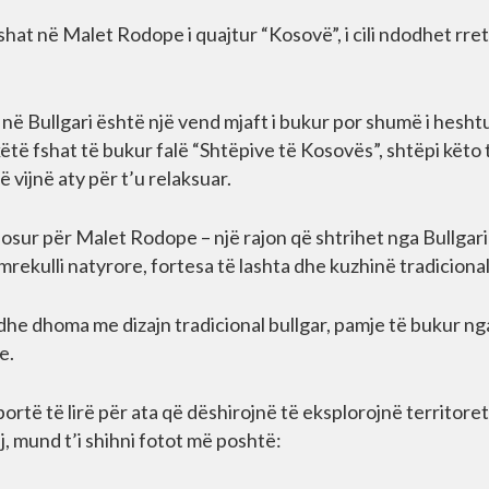
fshat në Malet Rodope i quajtur “Kosovë”, i cili ndodhet rret
 Bullgari është një vend mjaft i bukur por shumë i heshtu
këtë fshat të bukur falë “Shtëpive të Kosovës”, shtëpi këto 
 vijnë aty për t’u relaksuar.
sosur për Malet Rodope – një rajon që shtrihet nga Bullgari
rekulli natyrore, fortesa të lashta dhe kuzhinë tradicional
he dhoma me dizajn tradicional bullgar, pamje të bukur ng
e.
të të lirë për ata që dëshirojnë të eksplorojnë territoret
ij, mund t’i shihni fotot më poshtë: