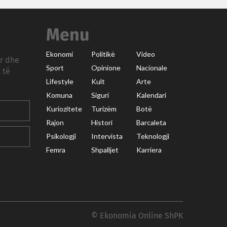
Menu
Ekonomi
Politikë
Video
ar dhe
Sport
Opinione
Nacionale
 të
Lifestyle
Kult
Arte
Komuna
Siguri
Kalendari
Kuriozitete
Turizëm
Botë
Rajon
Histori
Barcaleta
Psikologji
Intervista
Teknologji
Femra
Shpalljet
Karriera
© Ekonomia Online ShPK