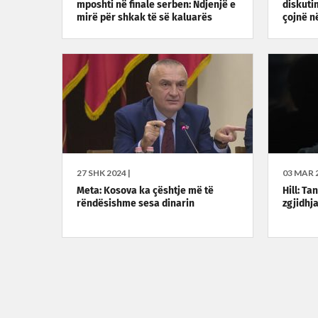
mposhti në finale serben: Ndjenjë e
diskuti
mirë për shkak të së kaluarës
çojnë në
27 SHK 2024 |
03 MAR 2
Meta: Kosova ka çështje më të
Hill: T
rëndësishme sesa dinarin
zgjidhja