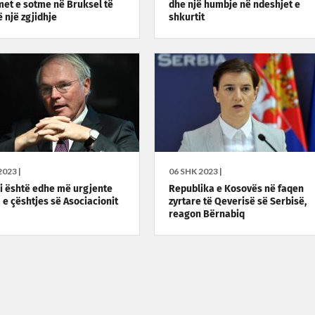
met e sotme në Bruksel të
dhe një humbje në ndeshjet e
 një zgjidhje
shkurtit
023 |
06 SHK 2023 |
ani është edhe më urgjente
Republika e Kosovës në faqen
 e çështjes së Asociacionit
zyrtare të Qeverisë së Serbisë,
reagon Bërnabiq