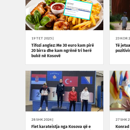
19 TET 2025 |
23 KOR 2
Tifozi anglez: Me 30 euro kam pirë
Të jetua
20 birra dhe kam ngrënë tri herë
pozitiv
bukë në Kosovë
28 SHK 2024 |
27 SHK 2
Flet karateistja nga Kosova që e
Konrad 