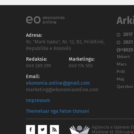
Ark
2017
Adresa:
Rr. "Mark Isaku", Nr. 12, B2, Prishtinë,
2021
Republika e Kosovës
Janar
2025
Shkurt
Redaksia:
Marketingu:
Mars
049 289 299
049 174 555
Prill
Email:
Maj
ekonomia.online@gmail.com
Qershor
marketing@ekonomiaonline.com
Impressum
Themeluar nga Faton Osmani
Agjencia e lajmeve E
Medieve të Shkruara