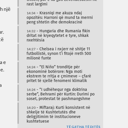
rast largimi
h një
14:34
- Krasniqi me akuza ndaj
opozitës: Harroni që mund ta merrni
peng shtetin dhe demokracinë
r.
14:32
- Hungaria dhe Rumania fikin
dritat në kryeqytetet e tyre, shkak
të
nxehtësia
14:27
- Chelsea i nxjerr në shitje 11
futbollistë, synon t’i fitojë rreth 500
milionë funte
a e
14:24
- “El Niño” tronditje për
e.
ekonominë botërore: Nga moti
ekstrem te rritja e çmimeve – çfarë
pritet të sjellë fenomeni klimatik
a
14:24
- “I udhëhequr nga doktrina
serbe”, Behrami për Kurtin: Durimi po
soset, protestat të pashmangshme
14:20
- Miftaraj: Kurti konsistent në
shkelje të Kushtetutës dhe
deligjitimim të institucioneve
kushtetuese
TË GJITHA TË DITËS