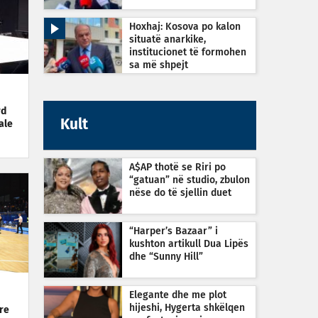
Hoxhaj: Kosova po kalon
situatë anarkike,
institucionet të formohen
sa më shpejt
rd
Kult
ale
A$AP thotë se Riri po
“gatuan” në studio, zbulon
nëse do të sjellin duet
“Harper’s Bazaar” i
kushton artikull Dua Lipës
dhe “Sunny Hill”
Elegante dhe me plot
hijeshi, Hygerta shkëlqen
re