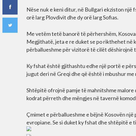
Nëse nuk e keni ditur, në Bullgari ekziston një 
orë larg Plovdivit dhe dy orë larg Sofias.
Me vetëm tetë banorë të përhershëm, Kosova në
Megjithatë, jeta e re duket se po rikthehet në 
përballueshme për vizitorë të cilët dëshirojnë të
Ky fshat është gjithashtu edhe një portë e për
jugut deri në Greqi dhe që është i mbushur me m
Shtëpitë ofrojnë pamje të mahnitshme malore d
kodrat përreth dhe mëngjes në tavernë komod
Çmimet e përballueshme e bëjnë Kosovën një por
evropiane. Se si duket ky fshat dhe shtëpitë e t