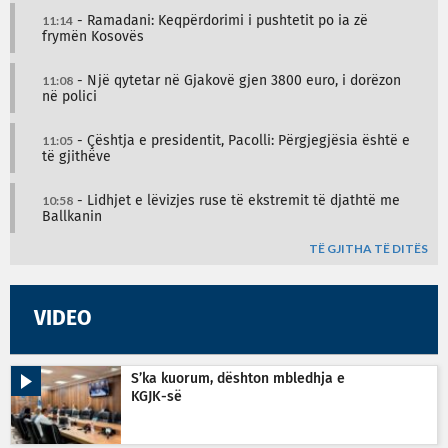
11:14
- Ramadani: Keqpërdorimi i pushtetit po ia zë
frymën Kosovës
11:08
- Një qytetar në Gjakovë gjen 3800 euro, i dorëzon
në polici
11:05
- Çështja e presidentit, Pacolli: Përgjegjësia është e
të gjithëve
10:58
- Lidhjet e lëvizjes ruse të ekstremit të djathtë me
Ballkanin
TË GJITHA TË DITËS
VIDEO
S’ka kuorum, dështon mbledhja e
KGJK-së