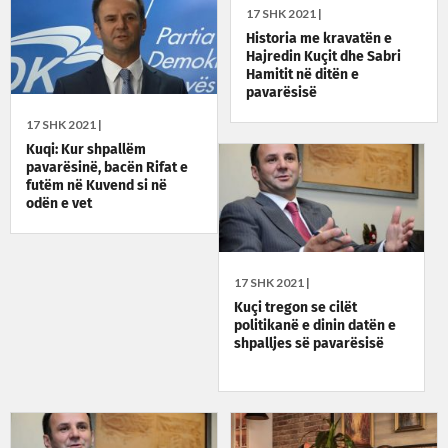
17 SHK 2021 |
Historia me kravatën e
Hajredin Kuçit dhe Sabri
Hamitit në ditën e
pavarësisë
17 SHK 2021 |
Kuqi: Kur shpallëm
pavarësinë, bacën Rifat e
futëm në Kuvend si në
odën e vet
17 SHK 2021 |
Kuçi tregon se cilët
politikanë e dinin datën e
shpalljes së pavarësisë