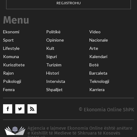
REGJISTROHU
Menu
Ekonomi
Politikë
Video
Sport
Opinione
Nacionale
Lifestyle
Kult
Arte
Komuna
Siguri
Kalendari
Kuriozitete
Turizëm
Botë
Rajon
Histori
Barcaleta
Psikologji
Intervista
Teknologji
Femra
Shpalljet
Karriera
© Ekonomia Online ShPK
Agjencia e lajmeve Ekonomia Online është anëtare
e Këshillit të Medieve të Shkruara të Kosovës