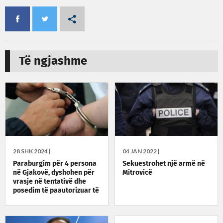
Të ngjashme
28 SHK 2024 |
04 JAN 2022 |
Paraburgim për 4 persona
Sekuestrohet një armë në
në Gjakovë, dyshohen për
Mitrovicë
vrasje në tentativë dhe
posedim të paautorizuar të
armëve