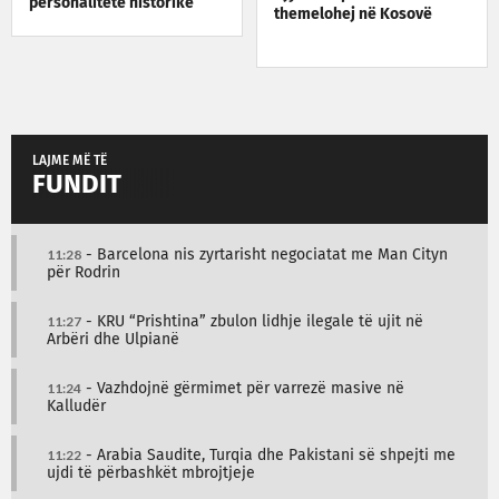
personalitete historike
themelohej në Kosovë
LAJME MË TË
FUNDIT
11:28
- Barcelona nis zyrtarisht negociatat me Man Cityn
për Rodrin
11:27
- KRU “Prishtina” zbulon lidhje ilegale të ujit në
Arbëri dhe Ulpianë
11:24
- Vazhdojnë gërmimet për varrezë masive në
Kalludër
11:22
- Arabia Saudite, Turqia dhe Pakistani së shpejti me
ujdi të përbashkët mbrojtjeje