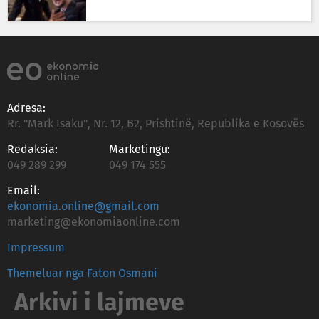
Adresa:
Rr. "Mark Isaku", Nr. 12, B2, Prishtinë, Republika e Kosovës
Redaksia:
Marketingu:
049 289 299
049 174 555
Email:
ekonomia.online@gmail.com
marketing@ekonomiaonline.com
Impressum
Themeluar nga Faton Osmani
Arkivi i lajmeve