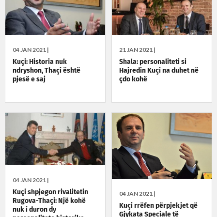
04 JAN 2021 |
21 JAN 2021 |
Kuçi: Historia nuk
Shala: personaliteti si
ndryshon, Thaçi është
Hajredin Kuçi na duhet në
pjesë e saj
çdo kohë
04 JAN 2021 |
Kuçi shpjegon rivalitetin
04 JAN 2021 |
Rugova-Thaçi: Një kohë
Kuçi rrëfen përpjekjet që
nuk i duron dy
Gjykata Speciale të