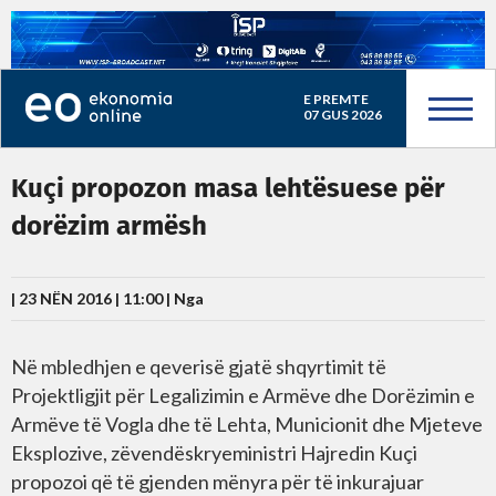
E PREMTE
07 GUS 2026
Kuçi propozon masa lehtësuese për
dorëzim armësh
| 23 NËN 2016 | 11:00 |
Nga
Në mbledhjen e qeverisë gjatë shqyrtimit të
Projektligjit për Legalizimin e Armëve dhe Dorëzimin e
Armëve të Vogla dhe të Lehta, Municionit dhe Mjeteve
Eksplozive, zëvendëskryeministri Hajredin Kuçi
propozoi që të gjenden mënyra për të inkurajuar