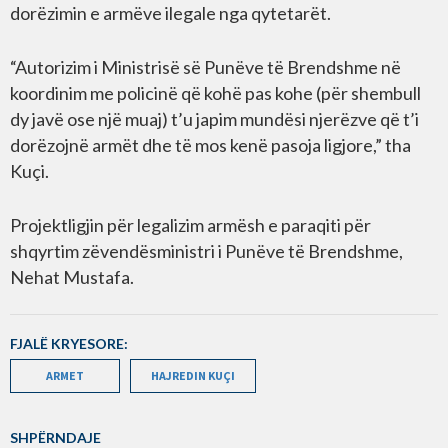
dorëzimin e armëve ilegale nga qytetarët.
“Autorizim i Ministrisë së Punëve të Brendshme në
koordinim me policinë që kohë pas kohe (për shembull
dy javë ose një muaj) t’u japim mundësi njerëzve që t’i
dorëzojnë armët dhe të mos kenë pasoja ligjore,” tha
Kuçi.
Projektligjin për legalizim armësh e paraqiti për
shqyrtim zëvendësministri i Punëve të Brendshme,
Nehat Mustafa.
FJALË KRYESORE:
ARMET
HAJREDIN KUÇI
SHPËRNDAJE